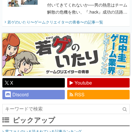
付いてきてくれないか──男の熱意はチーム
解散の危機を救い、『.hack』成功の活路を
開く。業界の快男児・松山 洋に流れる血は
若ゲのいたり〜ゲームクリエイターの青春〜
の記事一覧
『少年ジャンプ』色だった【若ゲのいた
り】
X
Youtube
Discord
RSS
ピックアップ
電ファミのいま読まれている記事ランキング