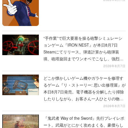
“手作業”で巨大要塞を操る砲撃シミュレーシ
ョンゲーム『IRON NEST』が本日8月7日
Steamにてリリース。弾道計算から砲弾装
填、砲塔旋回までワンオペでこなし、強烈な
一撃をブチかませるロマンある作品
2026年8月7日
どこか懐かしいゲーム機やガラケーを修理す
るゲーム『リ・ストーリー: 思い出修理屋』が
本日8月7日発売。電子機器を分解したり掃除
したりしながら、お客さん一人ひとりの物語
に耳を傾ける
2026年8月7日
『鬼武者 Way of the Sword』先行プレイレポ
ート。武蔵がとにかく攻めまくる、豪傑らし