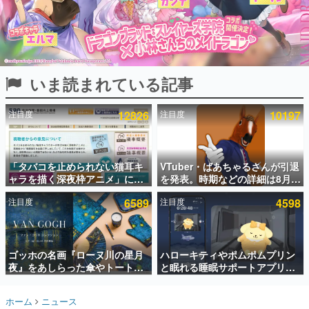
インタビュー
連載・特集一覧
殿堂入り記事
いま読まれている記事
SNS拡散数が数千以上！ ページビュー数万以上！ などな
ど。多くの人々に読まれた、電ファミ渾身の“殿堂入り”記
事をまとめました。
注目度
12826
注目度
10197
ゲームの企画書
名作ゲームクリエイターの方々に製作時のエピソードをお
聞きし、ヒットする企画（ゲーム）とは何か？を探ってい
「タバコを止められない猫耳キ
VTuber・ばあちゃるさんが引退
きます。
ャラを描く深夜枠アニメ」に視
を発表。時期などの詳細は8月9
赫本
聴者の一部から批判意見。違法
日15時からの配信で説明
この物語を解いてはいけない。『赫本』は、〈試験問題〉
注目度
6589
注目度
4598
薬物の使用と思しき描写も含め
の形をした短編ホラー小説集です。
て、BPOが議論を交わす
新世代に訊く
ゴッホの名画『ローヌ川の星月
ハローキティやポムポムプリン
これからのデジタルゲーム市場を担う若きクリエイター達
の姿を追い、彼らのルーツと情熱を探っていきます。
夜』をあしらった傘やトートバ
と眠れる睡眠サポートアプリ
ッグなどが登場。8月7日21時よ
『ゆめたび』が配信中。キャラ
り2日間限定で予約販売
ごとのASMRや目覚ましアラー
ゲーム世代の作家たち
ホーム
ニュース
ムも搭載
ゲームに多大な影響を受けた作家さんに取材し、ゲームが