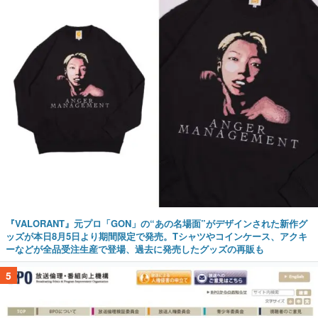
『VALORANT』元プロ「GON」の“あの名場面”がデザインされた新作グ
ッズが本日8月5日より期間限定で発売。Tシャツやコインケース、アクキ
ーなどが全品受注生産で登場、過去に発売したグッズの再販も
5