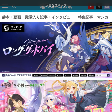
広告をスキップ
赫本
動画
殿堂入り記事
インタビュー
特集記事
マンガ
ピックアップ
電ファミのいま読まれている記事ランキング
アプリセール情報