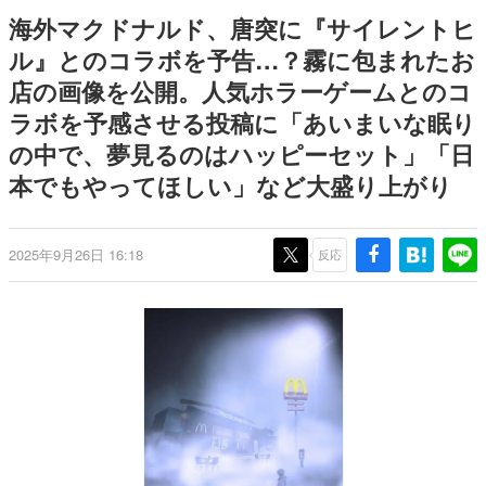
日本のコンテンツ産業やカルチャーに与えた影響を探る企
海外マクドナルド、唐突に『サイレントヒ
画です。
ル』とのコラボを予告…？霧に包まれたお
日本モバイルゲーム産業史
店の画像を公開。人気ホラーゲームとのコ
日本のモバイルゲーム史における主要なトピック・タイト
ルを網羅するほか、開発者へのインタビューや識者による
ラボを予感させる投稿に「あいまいな眠り
解説を掲載。約20年の歴史が一望できる決定版！
の中で、夢見るのはハッピーセット」「日
若ゲのいたり〜ゲームクリエイターの青春〜
『うつヌケ』『ペンと箸』等で知られるマンガ家・田中圭
本でもやってほしい」など大盛り上がり
一先生によるゲーム業界レポートマンガです。
なんでゲームは面白い？
2025年9月26日 16:18
反応
ゲーム開発者・hamatsu氏がゲームの魅力を画面や操作の
具体的な形から解き明かしていく、硬派で骨太な評論連載
です。
ゲームが変えた日本語
「経験値」「裏技」「ラスボス」… ゲームにまつわる言葉
の起源や用法の変遷を、コンピューター文化史研究家・タ
イニーP氏が徹底調査。
カテゴリ
特集記事