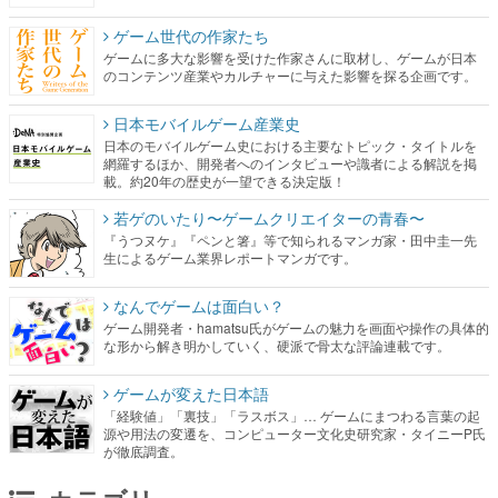
ゲーム世代の作家たち
ゲームに多大な影響を受けた作家さんに取材し、ゲームが日本
のコンテンツ産業やカルチャーに与えた影響を探る企画です。
日本モバイルゲーム産業史
日本のモバイルゲーム史における主要なトピック・タイトルを
網羅するほか、開発者へのインタビューや識者による解説を掲
載。約20年の歴史が一望できる決定版！
若ゲのいたり〜ゲームクリエイターの青春〜
『うつヌケ』『ペンと箸』等で知られるマンガ家・田中圭一先
生によるゲーム業界レポートマンガです。
なんでゲームは面白い？
ゲーム開発者・hamatsu氏がゲームの魅力を画面や操作の具体的
な形から解き明かしていく、硬派で骨太な評論連載です。
ゲームが変えた日本語
「経験値」「裏技」「ラスボス」… ゲームにまつわる言葉の起
源や用法の変遷を、コンピューター文化史研究家・タイニーP氏
が徹底調査。