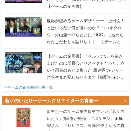
【ゲームの企画書】
世界が認めるゲームデザイナー・上田文人
とはいったい何が凄いのか？ ヨコオタロ
ウ・外山圭一郎らと共に『ICO』に込めら
れたこだわりを語り尽くす！【ゲームの企
画書】
【ゲームの企画書】『ペルソナ3』を築き
上げたのは反骨心とリスペクトだった。赤
い企画書のもとに集った“愚連隊”がシリー
ズを生まれ変わらせるまで【橋野桂インタ
ビュー】
ゲームの企画書
の記事一覧
若ゲのいたり〜ゲームクリエイターの青春〜
田中圭一のゲーム業界取材マンガ『若ゲの
いたり』第2巻が発売。『ポケモン』田尻
智さん、『ゼビウス』遠藤雅伸さんらの貴