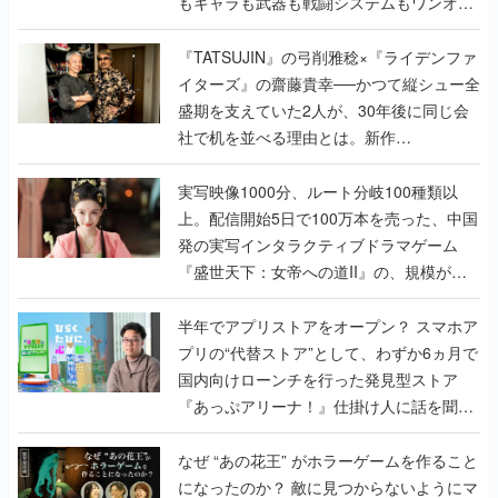
もキャラも武器も戦闘システムもワンオフ
で作り込まれた理由を両ディレクターに聞
く
『TATSUJIN』の弓削雅稔×『ライデンファ
イターズ』の齋藤貴幸──かつて縦シュー全
盛期を支えていた2人が、30年後に同じ会
社で机を並べる理由とは。新作
『TATSUJIN EXTREME』で初タッグを組
んだレジェンド2人に訊く開発秘話
実写映像1000分、ルート分岐100種類以
上。配信開始5日で100万本を売った、中国
発の実写インタラクティブドラマゲーム
『盛世天下：女帝への道II』の、規模が違
うこだわりをプロデューサーに聞いた
半年でアプリストアをオープン？ スマホア
プリの“代替ストア”として、わずか6ヵ月で
国内向けローンチを行った発見型ストア
『あっぷアリーナ！』仕掛け人に話を聞い
てみた
なぜ “あの花王” がホラーゲームを作ること
になったのか？ 敵に見つからないようにマ