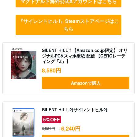
マクドナルド海外公式Xアカウントはこちら
『サイレントヒル f』Steamストアページはこ
ちら
SILENT HILL f 【Amazon.co.jp限定】 オリ
ジナルPC&スマホ壁紙 配信 【CEROレーテ
ィング「Z」】
8,580円
Amazonで購入
SILENT HILL 2(サイレントヒル2)
5%OFF
6,240円
6,561円
→