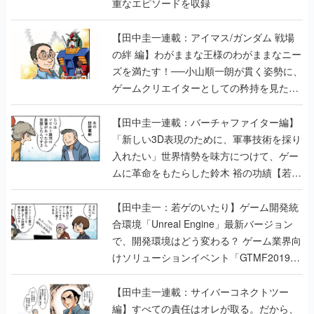
重なエピソードを収録
【田中圭一連載：アイマス/ガンダム 戦場
の絆 編】わがままな王様のわがままなニー
ズを満たす！──小山順一朗が貫く姿勢に、
ゲームクリエイターとしての矜持を見た
【若ゲのいたり最終回】
【田中圭一連載：バーチャファイター編】
「新しい3D表現のために、軍事技術を採り
入れたい」世界情勢を味方につけて、ゲー
ムに革命をもたらした鈴木 裕の功績【若ゲ
のいたり】
【田中圭一：若ゲのいたり】ゲーム開発統
合環境「Unreal Engine」最新バージョン
で、開発環境はどう変わる？ ゲーム業界向
けソリューションイベント「GTMF2019」
に行って、より理解を深めよう【PR】
【田中圭一連載：サイバーコネクトツー
編】すべての責任はオレが取る。だから、