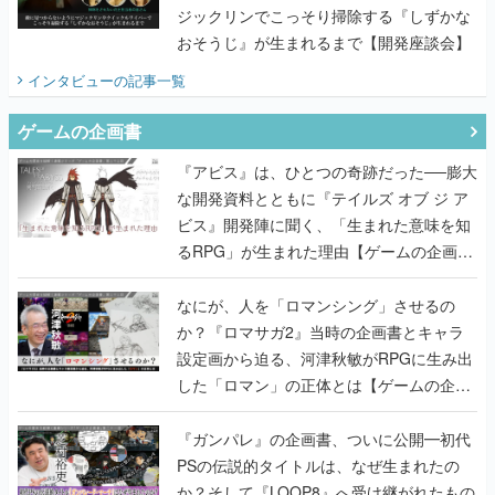
ジックリンでこっそり掃除する『しずかな
おそうじ』が生まれるまで【開発座談会】
インタビュー
の記事一覧
ゲームの企画書
『アビス』は、ひとつの奇跡だった──膨大
な開発資料とともに『テイルズ オブ ジ ア
ビス』開発陣に聞く、「生まれた意味を知
るRPG」が生まれた理由【ゲームの企画
書】
なにが、人を「ロマンシング」させるの
か？『ロマサガ2』当時の企画書とキャラ
設定画から迫る、河津秋敏がRPGに生み出
した「ロマン」の正体とは【ゲームの企画
書】
『ガンパレ』の企画書、ついに公開━初代
PSの伝説的タイトルは、なぜ生まれたの
か？そして『LOOP8』へ受け継がれたもの