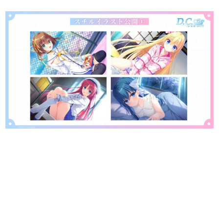
日本のコンテンツ産業やカルチャーに与えた影響を探る企
画です。
日本モバイルゲーム産業史
日本のモバイルゲーム史における主要なトピック・タイト
ルを網羅するほか、開発者へのインタビューや識者による
解説を掲載。約20年の歴史が一望できる決定版！
若ゲのいたり〜ゲームクリエイターの青春〜
『うつヌケ』『ペンと箸』等で知られるマンガ家・田中圭
一先生によるゲーム業界レポートマンガです。
なんでゲームは面白い？
ゲーム開発者・hamatsu氏がゲームの魅力を画面や操作の
具体的な形から解き明かしていく、硬派で骨太な評論連載
です。
ゲームが変えた日本語
「経験値」「裏技」「ラスボス」… ゲームにまつわる言葉
の起源や用法の変遷を、コンピューター文化史研究家・タ
イニーP氏が徹底調査。
カテゴリ
特集記事