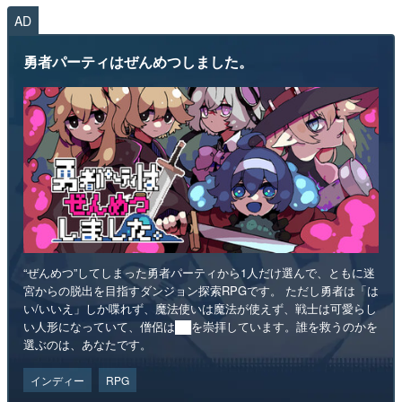
AD
勇者パーティはぜんめつしました。
“ぜんめつ”してしまった勇者パーティから1人だけ選んで、ともに迷
宮からの脱出を目指すダンジョン探索RPGです。 ただし勇者は「は
い/いいえ」しか喋れず、魔法使いは魔法が使えず、戦士は可愛らし
い人形になっていて、僧侶は██を崇拝しています。誰を救うのかを
選ぶのは、あなたです。
インディー
RPG