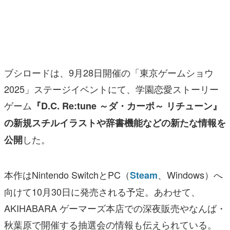
マンガ
女性向け
アプリレビュー
ブシロードは、9月28日開催の「東京ゲームショウ
その他
2025」ステージイベントにて、学園恋愛ストーリー
ゲーム
『D.C. Re:tune ～ダ・カーポ～ リチューン』
電ファミニコゲーマーとは？
の新規スチルイラストや辞書機能などの新たな情報を
運営：株式会社マレ
した。
公開
本作はNintendo SwitchとPC（
、Windows）へ
Steam
向けて10月30日に発売される予定。あわせて、
AKIHABARA ゲーマーズ本店での深夜販売やなんば・
秋葉原で開催する抽選会の情報も伝えられている。