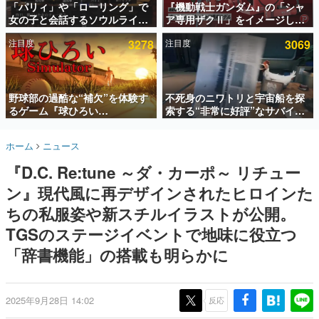
「パリィ」や「ローリング」で
『機動戦士ガンダム』の「シャ
女の子と会話するソウルライク
ア専用ザクⅡ」をイメージした
インタビュー
恋愛ゲーム『小早川さんはソウ
散水ホースリールが予約開始。
注目度
3278
注目度
3069
ルライク』無料公開。返事に失
本体にはシャアのパーソナルマ
連載・特集一覧
敗すると「YOU DIED」
ークやジオン公国軍のエンブレ
ム、型式番号などを配置
殿堂入り記事
SNS拡散数が数千以上！ ページビュー数万以上！ などな
野球部の過酷な“補欠”を体験す
不死身のニワトリと宇宙船を探
ど。多くの人々に読まれた、電ファミ渾身の“殿堂入り”記
るゲーム『球ひろい
索する“非常に好評”なサバイバ
事をまとめました。
Simulator』が「1件」のウィッ
ルゲーム『Breathedge』が無
シュリストをもとにチェコ語に
料で配布中。入手できる期間は8
ゲームの企画書
ホーム
ニュース
対応しSNSで話題に。『キング
月10日まで
名作ゲームクリエイターの方々に製作時のエピソードをお
聞きし、ヒットする企画（ゲーム）とは何か？を探ってい
ダム・カム』開発元やチェコの
『D.C. Re:tune ～ダ・カーポ～ リチュー
きます。
プロ野球選手から称賛の声
ン』現代風に再デザインされたヒロインた
赫本
この物語を解いてはいけない。『赫本』は、〈試験問題〉
ちの私服姿や新スチルイラストが公開。
の形をした短編ホラー小説集です。
TGSのステージイベントで地味に役立つ
「辞書機能」の搭載も明らかに
新世代に訊く
これからのデジタルゲーム市場を担う若きクリエイター達
の姿を追い、彼らのルーツと情熱を探っていきます。
2025年9月28日 14:02
反応
ゲーム世代の作家たち
ゲームに多大な影響を受けた作家さんに取材し、ゲームが