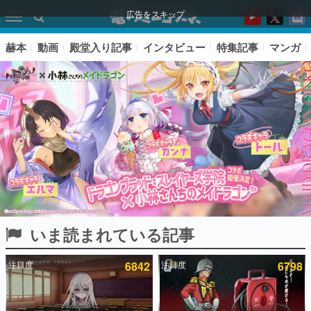
広告をスキップ
赫本
動画
殿堂入り記事
インタビュー
特集記事
マンガ
いま読まれている記事
ピックアップ
注目度
6842
注目度
6798
電ファミのいま読まれている記事ランキング
アプリセール情報