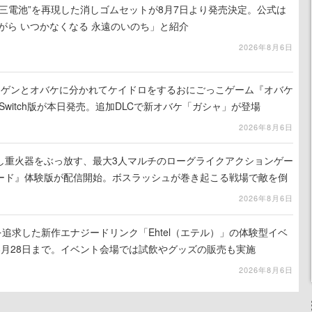
三電池”を再現した消しゴムセットが8月7日より発売決定。公式は
がら いつかなくなる 永遠のいのち」と紹介
2026年8月6日
ンゲンとオバケに分かれてケイドロをするおにごっこゲーム『オバケ
do Switch版が本日発売。追加DLCで新オバケ「ガシャ」が登場
2026年8月6日
し重火器をぶっ放す、最大3人マルチのローグライクアクションゲー
ード』体験版が配信開始。ボスラッシュが巻き起こる戦場で敵を倒
コアを競い合え
2026年8月6日
を追求した新作エナジードリンク「Ehtel（エテル）」の体験型イベ
8月28日まで。イベント会場では試飲やグッズの販売も実施
2026年8月6日