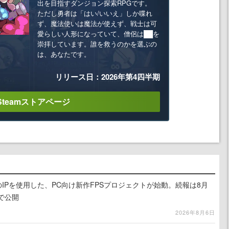
出を目指すダンジョン探索RPGです。
ただし勇者は「はい/いいえ」しか喋れ
ず、魔法使いは魔法が使えず、戦士は可
愛らしい人形になっていて、僧侶は██を
崇拝しています。誰を救うのかを選ぶの
は、あなたです。
リリース日：2026年第4四半期
Steamストアページ
のIPを使用した、PC向け新作FPSプロジェクトが始動。続報は8月
で公開
2026年8月6日