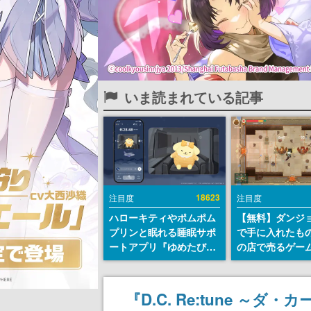
いま読まれている記事
18623
注目度
注目度
ハローキティやポムポム
【無料】ダンジ
プリンと眠れる睡眠サポ
で手に入れたも
ートアプリ『ゆめたび』
の店で売るゲー
が配信中。キャラごとの
『Moonlighte
ASMRや目覚ましアラー
Steamにて無料
ムも搭載
続編『Moonlight
『D.C. Re:tune 
の9月2日正式リ