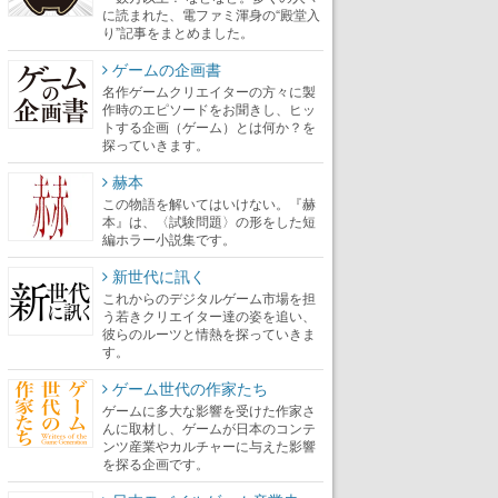
に読まれた、電ファミ渾身の“殿堂入
り”記事をまとめました。
ゲームの企画書
名作ゲームクリエイターの方々に製
作時のエピソードをお聞きし、ヒッ
トする企画（ゲーム）とは何か？を
探っていきます。
赫本
この物語を解いてはいけない。『赫
本』は、〈試験問題〉の形をした短
編ホラー小説集です。
新世代に訊く
これからのデジタルゲーム市場を担
う若きクリエイター達の姿を追い、
彼らのルーツと情熱を探っていきま
す。
ゲーム世代の作家たち
ゲームに多大な影響を受けた作家さ
んに取材し、ゲームが日本のコンテ
ンツ産業やカルチャーに与えた影響
を探る企画です。