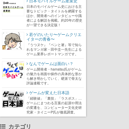
日本モバイルゲーム産業史
日本のモバイルゲーム史における主
要なトピック・タイトルを網羅する
ほか、開発者へのインタビューや識
者による解説を掲載。約20年の歴史
が一望できる決定版！
若ゲのいたり〜ゲームクリエ
イターの青春〜
『うつヌケ』『ペンと箸』等で知ら
れるマンガ家・田中圭一先生による
ゲーム業界レポートマンガです。
なんでゲームは面白い？
ゲーム開発者・hamatsu氏がゲーム
の魅力を画面や操作の具体的な形か
ら解き明かしていく、硬派で骨太な
評論連載です。
ゲームが変えた日本語
「経験値」「裏技」「ラスボス」…
ゲームにまつわる言葉の起源や用法
の変遷を、コンピューター文化史研
究家・タイニーP氏が徹底調査。
カテゴリ