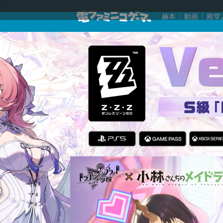
赫本
動画
殿堂