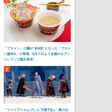
1
「ブタメン」の麺が“約4倍”になった「ブタメ
ン超BIG」が登場。8月11日より全国のセブン
イレブンで順次発売
2
『ファイアーエムブレム 万紫千紅』“真の主