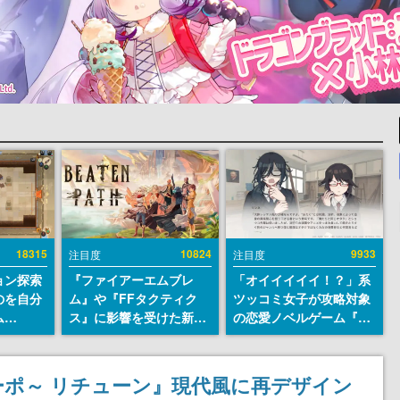
18315
10824
9933
注目度
注目度
ョン探索
『ファイアーエムブレ
「オイイイイイ！？」系
のを自分
ム』や『FFタクティク
ツッコミ女子が攻略対象
ム
ス』に影響を受けた新作
の恋愛ノベルゲーム『美
r』が
戦略RPG『Beaten
術部カノジョ』Steamス
配布中！
Path』2027年に発売
トアページが公開。「お
er 2』
へ。PC（Steam）、
前らーそろそろ自重しろ
～ダ・カーポ～ リチューン』現代風に再デザイン
リースを
PS5、Xbox、Switch向
ー？＾＾」暗黒微笑の夢