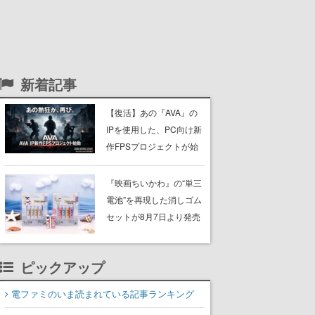
新着記事
【復活】あの『AVA』の
IPを使用した、PC向け新
作FPSプロジェクトが始
動。続報は8月12日にテ
ィザーサイトで公開
『映画ちいかわ』の“単三
電池”を再現した消しゴム
セットが8月7日より発売
決定。公式は「在ったも
のを 消しながら いつかな
ピックアップ
くなる 永遠のいのち」と
紹介
電ファミのいま読まれている記事ランキング