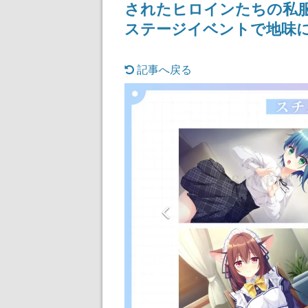
されたヒロインたちの私服
記念したキャン
ステージイベントで地味
記事へ戻る