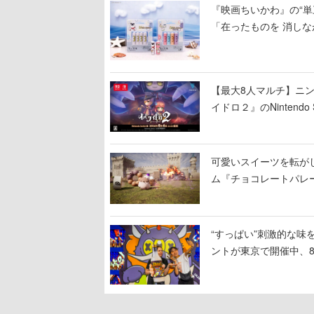
『映画ちいかわ』の“単
「在ったものを 消しな
【最大8人マルチ】ニ
イドロ２』のNinten
可愛いスイーツを転が
ム『チョコレートパレ
し、コインを集めてス
“すっぱい”刺激的な味
ントが東京で開催中、