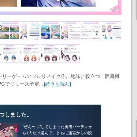
3 / 18
ーリーゲームのフルリメイク作。地味に役立つ「辞書機
PCでリリース予定...
[続きを読む]
つしました。
“ぜんめつ”してしまった勇者パーティか
ら1人だけ選んで、ともに迷宮からの脱