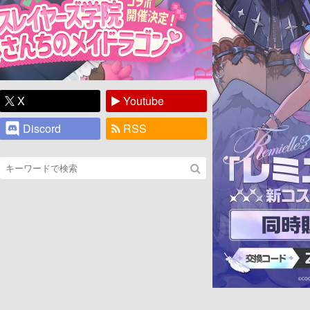
X
Youtube
Discord
RSS