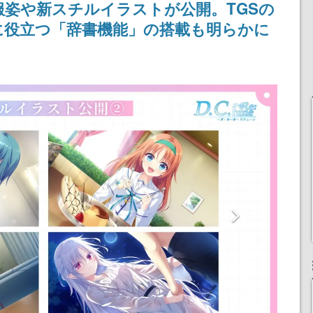
姿や新スチルイラストが公開。TGSの
ペーン
けにリリース予定
女子や、萌え声不思議ち
ゃん女子と青春を謳歌
に役立つ「辞書機能」の搭載も明らかに