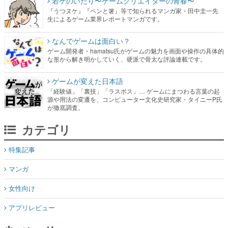
若ゲのいたり〜ゲームクリエイターの青春〜
『うつヌケ』『ペンと箸』等で知られるマンガ家・田中圭一先
生によるゲーム業界レポートマンガです。
なんでゲームは面白い？
ゲーム開発者・hamatsu氏がゲームの魅力を画面や操作の具体的
な形から解き明かしていく、硬派で骨太な評論連載です。
ゲームが変えた日本語
「経験値」「裏技」「ラスボス」… ゲームにまつわる言葉の起
源や用法の変遷を、コンピューター文化史研究家・タイニーP氏
が徹底調査。
カテゴリ
特集記事
マンガ
女性向け
アプリレビュー