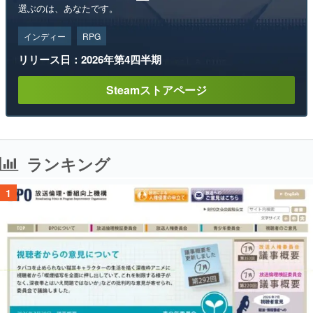
選ぶのは、あなたです。
インディー
RPG
リリース日：2026年第4四半期
Steamストアページ
ランキング
1