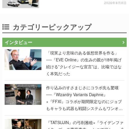
11日から8月20日までの期間限定で開催予定
2026年8月8日
カテゴリーピックアップ
インタビュー
「現実より意味のある仮想世界を作る」
──『EVE Online』の生みの親が18年掲げ
続ける”クレイジーな宣言”は、比喩ではな
く本気だった
作り込みのすさまじさにコラボ先も驚嘆
──『Wizardry Variants Daphne』
×『FFXI』コラボが期間限定なのにジョブ
もキャラも武器も戦闘システムもワンオフ
で作り込まれた理由を両ディレクターに聞
く
『TATSUJIN』の弓削雅稔×『ライデンファ