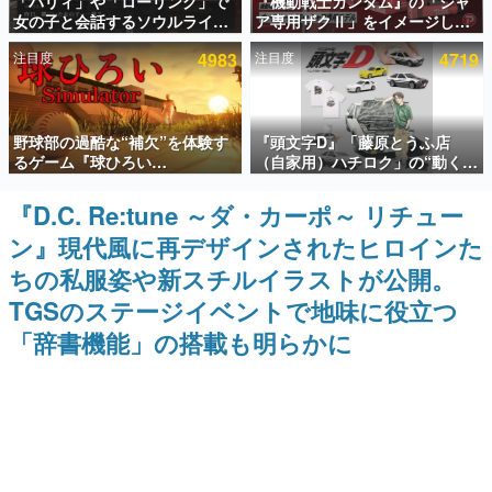
「パリィ」や「ローリング」で
『機動戦士ガンダム』の「シャ
女の子と会話するソウルライク
ア専用ザクⅡ」をイメージした
インタビュー
恋愛ゲーム『小早川さんはソウ
散水ホースリールが予約開始。
注目度
4983
注目度
4719
ルライク』無料公開。返事に失
本体にはシャアのパーソナルマ
連載・特集一覧
敗すると「YOU DIED」
ークやジオン公国軍のエンブレ
ム、型式番号などを配置
殿堂入り記事
野球部の過酷な“補欠”を体験す
『頭文字D』「藤原とうふ店
SNS拡散数が数千以上！ ページビュー数万以上！ などな
ど。多くの人々に読まれた、電ファミ渾身の“殿堂入り”記
るゲーム『球ひろい
（自家用）ハチロク」の“動くテ
事をまとめました。
Simulator』が「1件」のウィッ
ィッシュケース”が買えるポップ
シュリストをもとにチェコ語に
アップショップが開催へ。マン
『D.C. Re:tune ～ダ・カーポ～ リチュー
ゲームの企画書
対応しSNSで話題に。『キング
ガの舞台である群馬の「イオン
名作ゲームクリエイターの方々に製作時のエピソードをお
ン』現代風に再デザインされたヒロインた
ダム・カム』開発元やチェコの
モール高崎」にて、8月11日か
聞きし、ヒットする企画（ゲーム）とは何か？を探ってい
プロ野球選手から称賛の声
ら8月20日までの期間限定で開
きます。
ちの私服姿や新スチルイラストが公開。
催予定
赫本
TGSのステージイベントで地味に役立つ
この物語を解いてはいけない。『赫本』は、〈試験問題〉
「辞書機能」の搭載も明らかに
の形をした短編ホラー小説集です。
新世代に訊く
これからのデジタルゲーム市場を担う若きクリエイター達
の姿を追い、彼らのルーツと情熱を探っていきます。
ゲーム世代の作家たち
ゲームに多大な影響を受けた作家さんに取材し、ゲームが