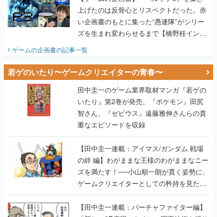
上げたのは反骨心とリスペクトだった。赤
い企画書のもとに集った“愚連隊”がシリー
ズを生まれ変わらせるまで【橋野桂インタ
ビュー】
ゲームの企画書
の記事一覧
若ゲのいたり〜ゲームクリエイターの青春〜
田中圭一のゲーム業界取材マンガ『若ゲの
いたり』第2巻が発売。『ポケモン』田尻
智さん、『ゼビウス』遠藤雅伸さんらの貴
重なエピソードを収録
【田中圭一連載：アイマス/ガンダム 戦場
の絆 編】わがままな王様のわがままなニー
ズを満たす！──小山順一朗が貫く姿勢に、
ゲームクリエイターとしての矜持を見た
【若ゲのいたり最終回】
【田中圭一連載：バーチャファイター編】