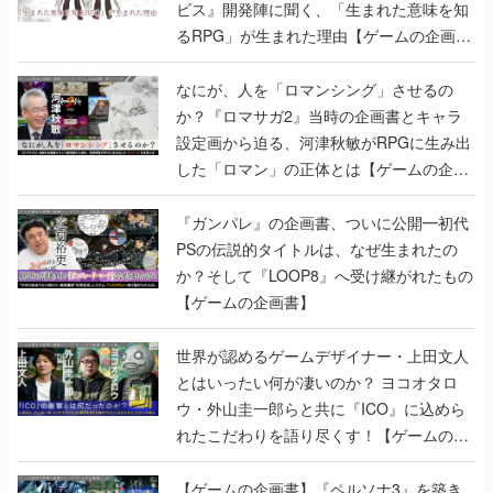
ビス』開発陣に聞く、「生まれた意味を知
るRPG」が生まれた理由【ゲームの企画
書】
なにが、人を「ロマンシング」させるの
か？『ロマサガ2』当時の企画書とキャラ
設定画から迫る、河津秋敏がRPGに生み出
した「ロマン」の正体とは【ゲームの企画
書】
『ガンパレ』の企画書、ついに公開━初代
PSの伝説的タイトルは、なぜ生まれたの
か？そして『LOOP8』へ受け継がれたもの
【ゲームの企画書】
世界が認めるゲームデザイナー・上田文人
とはいったい何が凄いのか？ ヨコオタロ
ウ・外山圭一郎らと共に『ICO』に込めら
れたこだわりを語り尽くす！【ゲームの企
画書】
【ゲームの企画書】『ペルソナ3』を築き