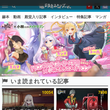
広告をスキップ
赫本
動画
殿堂入り記事
インタビュー
特集記事
マンガ
いま読まれている記事
ピックアップ
注目度
10054
注目度
7898
電ファミのいま読まれている記事ランキング
アプリセール情報