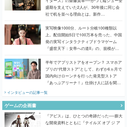
イターズ』の齋藤貴幸──かつて縦シュー全
盛期を支えていた2人が、30年後に同じ会
社で机を並べる理由とは。新作
『TATSUJIN EXTREME』で初タッグを組
んだレジェンド2人に訊く開発秘話
実写映像1000分、ルート分岐100種類以
上。配信開始5日で100万本を売った、中国
発の実写インタラクティブドラマゲーム
『盛世天下：女帝への道II』の、規模が違
うこだわりをプロデューサーに聞いた
半年でアプリストアをオープン？ スマホア
プリの“代替ストア”として、わずか6ヵ月で
国内向けローンチを行った発見型ストア
『あっぷアリーナ！』仕掛け人に話を聞い
てみた
インタビュー
の記事一覧
ゲームの企画書
『アビス』は、ひとつの奇跡だった──膨大
な開発資料とともに『テイルズ オブ ジ ア