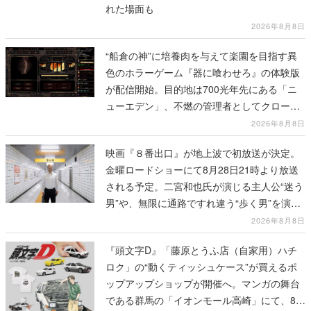
れた場面も
2026年8月8日
“船倉の神”に培養肉を与えて楽園を目指す異
色のホラーゲーム『器に喰わせろ』の体験版
が配信開始。目的地は700光年先にある「ニ
ューエデン」、不燃の管理者としてクローン
人間を増やし、加工して神に捧げる
2026年8月8日
映画『８番出口』が地上波で初放送が決定。
金曜ロードショーにて8月28日21時より放送
される予定。二宮和也氏が演じる主人公“迷う
男”や、無限に通路ですれ違う“歩く男”を演じ
る河内大和氏の迫真の演技は必見
2026年8月8日
『頭文字D』「藤原とうふ店（自家用）ハチ
ロク」の“動くティッシュケース”が買えるポ
ップアップショップが開催へ。マンガの舞台
である群馬の「イオンモール高崎」にて、8月