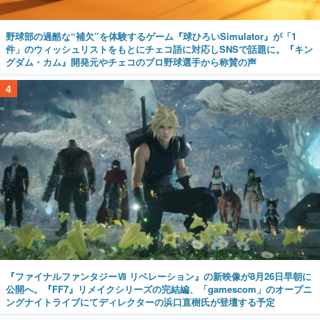
野球部の過酷な“補欠”を体験するゲーム『球ひろいSimulator』が「1
件」のウィッシュリストをもとにチェコ語に対応しSNSで話題に。『キン
グダム・カム』開発元やチェコのプロ野球選手から称賛の声
4
『ファイナルファンタジーⅦ リベレーション』の新映像が8月26日早朝に
公開へ。『FF7』リメイクシリーズの完結編、「gamescom」のオープニ
ングナイトライブにてディレクターの浜口直樹氏が登壇する予定