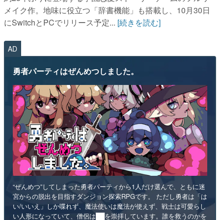
メイク作。地味に役立つ「辞書機能」も搭載し、10月30日
にSwitchとPCでリリース予定...
[続きを読む]
AD
勇者パーティはぜんめつしました。
“ぜんめつ”してしまった勇者パーティから1人だけ選んで、ともに迷
宮からの脱出を目指すダンジョン探索RPGです。 ただし勇者は「は
い/いいえ」しか喋れず、魔法使いは魔法が使えず、戦士は可愛らし
い人形になっていて、僧侶は██を崇拝しています。誰を救うのかを