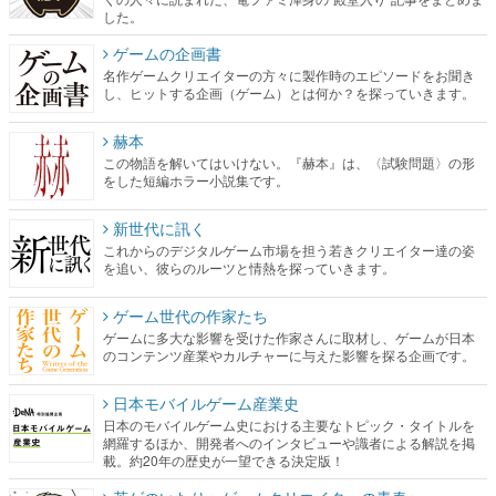
した。
ゲームの企画書
名作ゲームクリエイターの方々に製作時のエピソードをお聞き
し、ヒットする企画（ゲーム）とは何か？を探っていきます。
赫本
この物語を解いてはいけない。『赫本』は、〈試験問題〉の形
をした短編ホラー小説集です。
新世代に訊く
これからのデジタルゲーム市場を担う若きクリエイター達の姿
を追い、彼らのルーツと情熱を探っていきます。
ゲーム世代の作家たち
ゲームに多大な影響を受けた作家さんに取材し、ゲームが日本
のコンテンツ産業やカルチャーに与えた影響を探る企画です。
日本モバイルゲーム産業史
日本のモバイルゲーム史における主要なトピック・タイトルを
網羅するほか、開発者へのインタビューや識者による解説を掲
載。約20年の歴史が一望できる決定版！