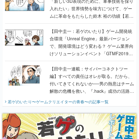
「新しい3D表現のために、軍事技術を採り
入れたい」世界情勢を味方につけて、ゲー
ムに革命をもたらした鈴木 裕の功績【若ゲ
のいたり】
【田中圭一：若ゲのいたり】ゲーム開発統
合環境「Unreal Engine」最新バージョン
で、開発環境はどう変わる？ ゲーム業界向
けソリューションイベント「GTMF2019」
に行って、より理解を深めよう【PR】
【田中圭一連載：サイバーコネクトツー
編】すべての責任はオレが取る。だから、
付いてきてくれないか──男の熱意はチーム
解散の危機を救い、『.hack』成功の活路を
開く。業界の快男児・松山 洋に流れる血は
若ゲのいたり〜ゲームクリエイターの青春〜
の記事一覧
『少年ジャンプ』色だった【若ゲのいた
り】