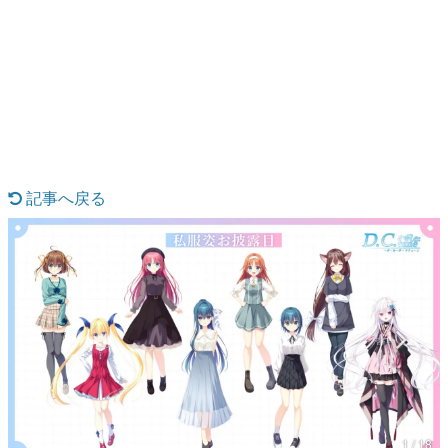
日本のコンテンツ産業やカルチャーに与えた影響を探る企
画です。
日本モバイルゲーム産業史
日本のモバイルゲーム史における主要なトピック・タイト
ルを網羅するほか、開発者へのインタビューや識者による
解説を掲載。約20年の歴史が一望できる決定版！
若ゲのいたり〜ゲームクリエイターの青春〜
『うつヌケ』『ペンと箸』等で知られるマンガ家・田中圭
一先生によるゲーム業界レポートマンガです。
記事へ戻る
なんでゲームは面白い？
ゲーム開発者・hamatsu氏がゲームの魅力を画面や操作の
具体的な形から解き明かしていく、硬派で骨太な評論連載
です。
ゲームが変えた日本語
「経験値」「裏技」「ラスボス」… ゲームにまつわる言葉
の起源や用法の変遷を、コンピューター文化史研究家・タ
イニーP氏が徹底調査。
カテゴリ
特集記事
1 / 18