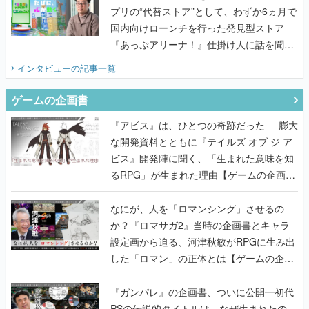
プリの“代替ストア”として、わずか6ヵ月で
国内向けローンチを行った発見型ストア
『あっぷアリーナ！』仕掛け人に話を聞い
てみた
インタビュー
の記事一覧
ゲームの企画書
『アビス』は、ひとつの奇跡だった──膨大
な開発資料とともに『テイルズ オブ ジ ア
ビス』開発陣に聞く、「生まれた意味を知
るRPG」が生まれた理由【ゲームの企画
書】
なにが、人を「ロマンシング」させるの
か？『ロマサガ2』当時の企画書とキャラ
設定画から迫る、河津秋敏がRPGに生み出
した「ロマン」の正体とは【ゲームの企画
書】
『ガンパレ』の企画書、ついに公開━初代
PSの伝説的タイトルは、なぜ生まれたの