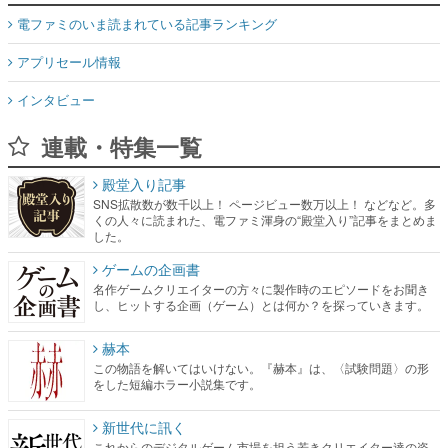
電ファミのいま読まれている記事ランキング
アプリセール情報
インタビュー
連載・特集一覧
殿堂入り記事
SNS拡散数が数千以上！ ページビュー数万以上！ などなど。多
くの人々に読まれた、電ファミ渾身の“殿堂入り”記事をまとめま
した。
ゲームの企画書
名作ゲームクリエイターの方々に製作時のエピソードをお聞き
し、ヒットする企画（ゲーム）とは何か？を探っていきます。
赫本
この物語を解いてはいけない。『赫本』は、〈試験問題〉の形
をした短編ホラー小説集です。
新世代に訊く
これからのデジタルゲーム市場を担う若きクリエイター達の姿