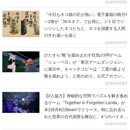
2026年8月8日
『今日もネコ様の圧が強い』電子書籍の既刊1
～2巻が「30％オフ」でお得に。ジト目でツ
ンツンしたネコたちと、ネコを溺愛する人間
のすれ違いを描く
2026年8月8日
ひたすら“靴”を舐めまわす狂気のVRゲーム
『シュ～ペロ』が「東京ゲームダンジョン」
に展示中。キャッチコピーは「三度の飯より
靴を舐めよう」と前のめり。公式アカウント
も開設され、2026年リリースに向けて開発中
2026年8月8日
【2人協力】神秘的な空間でパズルを解き進め
るゲーム『Together in Forgotten Lands』が
本日8月8日Steamでリリース。時に忘れ去ら
れた世界の古代洞窟を舞台に、4つのバイオー
ムを探索しながら脱出を目指す
2026年8月8日