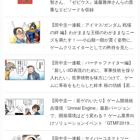
智さん、『ゼビウス』遠藤雅伸さんらの貴
重なエピソードを収録
【田中圭一連載：アイマス/ガンダム 戦場
の絆 編】わがままな王様のわがままなニー
ズを満たす！──小山順一朗が貫く姿勢に、
ゲームクリエイターとしての矜持を見た
【若ゲのいたり最終回】
【田中圭一連載：バーチャファイター編】
「新しい3D表現のために、軍事技術を採り
入れたい」世界情勢を味方につけて、ゲー
ムに革命をもたらした鈴木 裕の功績【若ゲ
のいたり】
【田中圭一：若ゲのいたり】ゲーム開発統
合環境「Unreal Engine」最新バージョン
で、開発環境はどう変わる？ ゲーム業界向
けソリューションイベント「GTMF2019」
に行って、より理解を深めよう【PR】
【田中圭一連載：サイバーコネクトツー