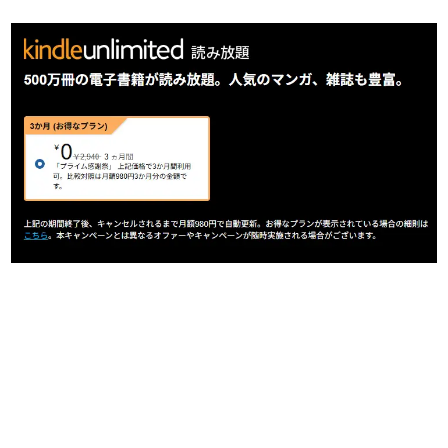
日本のコンテンツ産業やカルチャーに与えた影響を探る企
画です。
日本モバイルゲーム産業史
日本のモバイルゲーム史における主要なトピック・タイト
ルを網羅するほか、開発者へのインタビューや識者による
解説を掲載。約20年の歴史が一望できる決定版！
若ゲのいたり〜ゲームクリエイターの青春〜
『うつヌケ』『ペンと箸』等で知られるマンガ家・田中圭
一先生によるゲーム業界レポートマンガです。
なんでゲームは面白い？
ゲーム開発者・hamatsu氏がゲームの魅力を画面や操作の
具体的な形から解き明かしていく、硬派で骨太な評論連載
です。
ゲームが変えた日本語
「経験値」「裏技」「ラスボス」… ゲームにまつわる言葉
の起源や用法の変遷を、コンピューター文化史研究家・タ
イニーP氏が徹底調査。
カテゴリ
特集記事