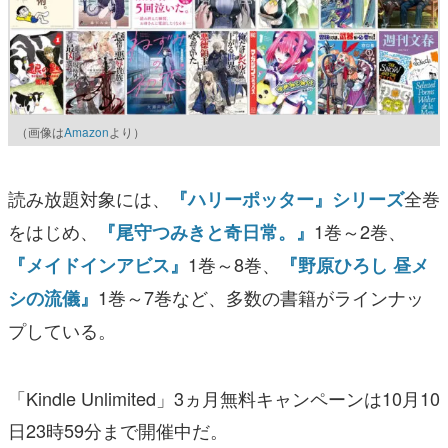
（画像は
Amazon
より）
読み放題対象には、
全巻
『ハリーポッター』シリーズ
をはじめ、
1巻～2巻、
『尾守つみきと奇日常。』
1巻～8巻、
『メイドインアビス』
『野原ひろし 昼メ
1巻～7巻など、多数の書籍がラインナッ
シの流儀』
プしている。
「Kindle Unlimited」3ヵ月無料キャンペーンは10月10
日23時59分まで開催中だ。