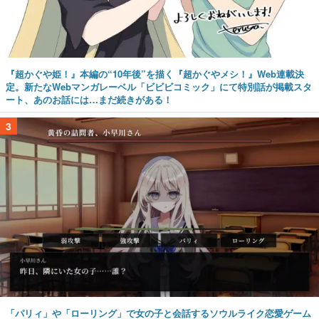
『超かぐや姫！』本編の“10年後”を描く『超かぐやメシ！』Web連載決
定。新たなWebマンガレーベル「ビビビコミック」にて特別話が掲載スタ
ート、あのお話には…まだ続きがある！
3
「パリィ」や「ローリング」で女の子と会話するソウルライク恋愛ゲーム