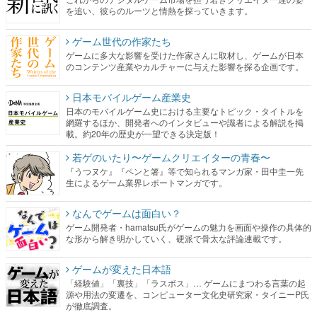
を追い、彼らのルーツと情熱を探っていきます。
ゲーム世代の作家たち
ゲームに多大な影響を受けた作家さんに取材し、ゲームが日本
のコンテンツ産業やカルチャーに与えた影響を探る企画です。
日本モバイルゲーム産業史
日本のモバイルゲーム史における主要なトピック・タイトルを
網羅するほか、開発者へのインタビューや識者による解説を掲
載。約20年の歴史が一望できる決定版！
若ゲのいたり〜ゲームクリエイターの青春〜
『うつヌケ』『ペンと箸』等で知られるマンガ家・田中圭一先
生によるゲーム業界レポートマンガです。
なんでゲームは面白い？
ゲーム開発者・hamatsu氏がゲームの魅力を画面や操作の具体的
な形から解き明かしていく、硬派で骨太な評論連載です。
ゲームが変えた日本語
「経験値」「裏技」「ラスボス」… ゲームにまつわる言葉の起
源や用法の変遷を、コンピューター文化史研究家・タイニーP氏
が徹底調査。