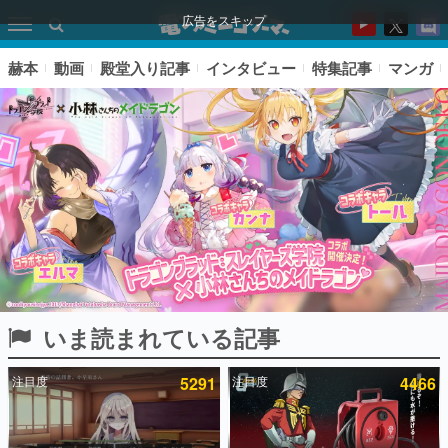
広告をスキップ
赫本
動画
殿堂入り記事
インタビュー
特集記事
マンガ
いま読まれている記事
ピックアップ
注目度
5291
注目度
4466
電ファミのいま読まれている記事ランキング
アプリセール情報