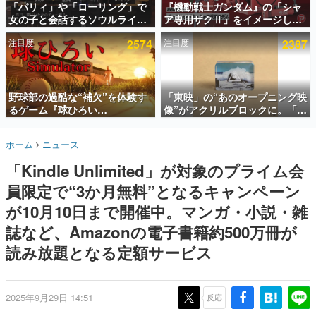
「パリィ」や「ローリング」で
『機動戦士ガンダム』の「シャ
女の子と会話するソウルライク
ア専用ザクⅡ」をイメージした
インタビュー
恋愛ゲーム『小早川さんはソウ
散水ホースリールが予約開始。
注目度
2574
注目度
2387
ルライク』無料公開。返事に失
本体にはシャアのパーソナルマ
連載・特集一覧
敗すると「YOU DIED」
ークやジオン公国軍のエンブレ
ム、型式番号などを配置
殿堂入り記事
SNS拡散数が数千以上！ ページビュー数万以上！ などな
野球部の過酷な“補欠”を体験す
「東映」の“あのオープニング映
ど。多くの人々に読まれた、電ファミ渾身の“殿堂入り”記
るゲーム『球ひろい
像”がアクリルブロックに。「東
事をまとめました。
Simulator』が「1件」のウィッ
映ヒストリカル グッズコレクシ
シュリストをもとにチェコ語に
ョン」が8月下旬より発売
ゲームの企画書
ホーム
ニュース
対応しSNSで話題に。『キング
名作ゲームクリエイターの方々に製作時のエピソードをお
聞きし、ヒットする企画（ゲーム）とは何か？を探ってい
ダム・カム』開発元やチェコの
「Kindle Unlimited」が対象のプライム会
きます。
プロ野球選手から称賛の声
員限定で“3か月無料”となるキャンペーン
赫本
この物語を解いてはいけない。『赫本』は、〈試験問題〉
が10月10日まで開催中。マンガ・小説・雑
の形をした短編ホラー小説集です。
誌など、Amazonの電子書籍約500万冊が
読み放題となる定額サービス
新世代に訊く
これからのデジタルゲーム市場を担う若きクリエイター達
の姿を追い、彼らのルーツと情熱を探っていきます。
2025年9月29日 14:51
反応
ゲーム世代の作家たち
ゲームに多大な影響を受けた作家さんに取材し、ゲームが