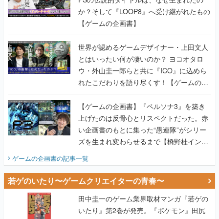
か？そして『LOOP8』へ受け継がれたもの
【ゲームの企画書】
世界が認めるゲームデザイナー・上田文人
とはいったい何が凄いのか？ ヨコオタロ
ウ・外山圭一郎らと共に『ICO』に込めら
れたこだわりを語り尽くす！【ゲームの企
画書】
【ゲームの企画書】『ペルソナ3』を築き
上げたのは反骨心とリスペクトだった。赤
い企画書のもとに集った“愚連隊”がシリー
ズを生まれ変わらせるまで【橋野桂インタ
ビュー】
ゲームの企画書
の記事一覧
若ゲのいたり〜ゲームクリエイターの青春〜
田中圭一のゲーム業界取材マンガ『若ゲの
いたり』第2巻が発売。『ポケモン』田尻