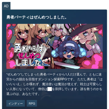
AD
勇者パーティはぜんめつしました。
“ぜんめつ”してしまった勇者パーティから1人だけ選んで、ともに迷
宮からの脱出を目指すダンジョン探索RPGです。 ただし勇者は「は
い/いいえ」しか喋れず、魔法使いは魔法が使えず、戦士は可愛らし
い人形になっていて、僧侶は██を崇拝しています。誰を救うのかを
選ぶのは、あなたです。
インディー
RPG