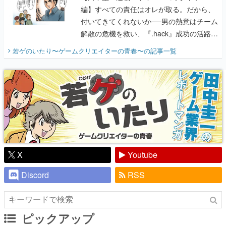
編】すべての責任はオレが取る。だから、
付いてきてくれないか──男の熱意はチーム
解散の危機を救い、『.hack』成功の活路を
開く。業界の快男児・松山 洋に流れる血は
若ゲのいたり〜ゲームクリエイターの青春〜
の記事一覧
『少年ジャンプ』色だった【若ゲのいた
り】
X
Youtube
Discord
RSS
ピックアップ