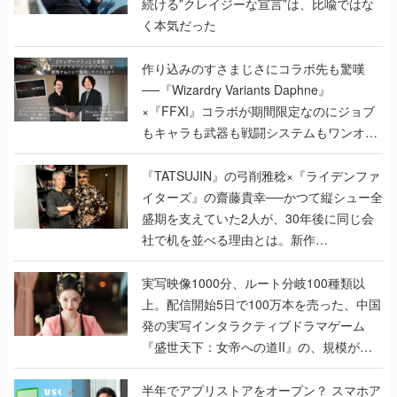
続ける”クレイジーな宣言”は、比喩ではな
く本気だった
作り込みのすさまじさにコラボ先も驚嘆
──『Wizardry Variants Daphne』
×『FFXI』コラボが期間限定なのにジョブ
もキャラも武器も戦闘システムもワンオフ
で作り込まれた理由を両ディレクターに聞
く
『TATSUJIN』の弓削雅稔×『ライデンファ
イターズ』の齋藤貴幸──かつて縦シュー全
盛期を支えていた2人が、30年後に同じ会
社で机を並べる理由とは。新作
『TATSUJIN EXTREME』で初タッグを組
んだレジェンド2人に訊く開発秘話
実写映像1000分、ルート分岐100種類以
上。配信開始5日で100万本を売った、中国
発の実写インタラクティブドラマゲーム
『盛世天下：女帝への道II』の、規模が違
うこだわりをプロデューサーに聞いた
半年でアプリストアをオープン？ スマホア