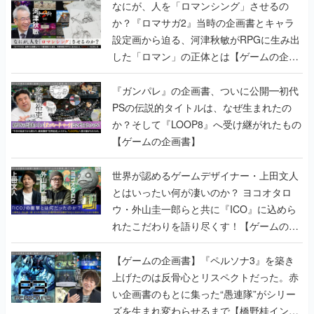
した「ロマン」の正体とは【ゲームの企画
書】
『ガンパレ』の企画書、ついに公開━初代
PSの伝説的タイトルは、なぜ生まれたの
か？そして『LOOP8』へ受け継がれたもの
【ゲームの企画書】
世界が認めるゲームデザイナー・上田文人
とはいったい何が凄いのか？ ヨコオタロ
ウ・外山圭一郎らと共に『ICO』に込めら
れたこだわりを語り尽くす！【ゲームの企
画書】
【ゲームの企画書】『ペルソナ3』を築き
上げたのは反骨心とリスペクトだった。赤
い企画書のもとに集った“愚連隊”がシリー
ズを生まれ変わらせるまで【橋野桂インタ
ビュー】
ゲームの企画書
の記事一覧