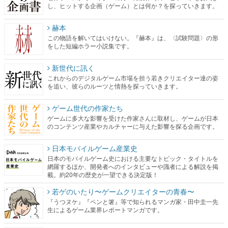
をした短編ホラー小説集です。
新世代に訊く
これからのデジタルゲーム市場を担う若きクリエイター達の姿
を追い、彼らのルーツと情熱を探っていきます。
ゲーム世代の作家たち
ゲームに多大な影響を受けた作家さんに取材し、ゲームが日本
のコンテンツ産業やカルチャーに与えた影響を探る企画です。
日本モバイルゲーム産業史
日本のモバイルゲーム史における主要なトピック・タイトルを
網羅するほか、開発者へのインタビューや識者による解説を掲
載。約20年の歴史が一望できる決定版！
若ゲのいたり〜ゲームクリエイターの青春〜
『うつヌケ』『ペンと箸』等で知られるマンガ家・田中圭一先
生によるゲーム業界レポートマンガです。
なんでゲームは面白い？
ゲーム開発者・hamatsu氏がゲームの魅力を画面や操作の具体的
な形から解き明かしていく、硬派で骨太な評論連載です。