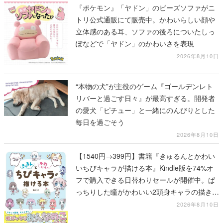
ぽなどで「ヤドン」のかわいさを表現
2026年8月10日
“本物の犬”が主役のゲーム『ゴールデンレト
リバーと過ごす日々』が最高すぎる。開発者
の愛犬「ピチュー」と一緒にのんびりとした
毎日を過ごそう
2026年8月10日
【1540円→399円】書籍『きゅるんとかわい
いちびキャラが描ける本』Kindle版を74%オ
フで購入できる日替わりセールが開催中。ぱ
っちりした瞳がかわいい2頭身キャラの描き方
を学べる1冊
2026年8月10日