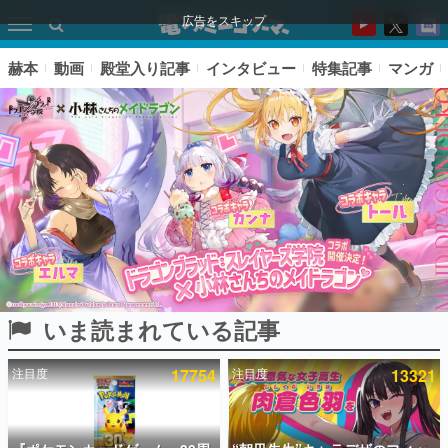
広告をスキップ
赫本
動画
殿堂入り記事
インタビュー
特集記事
マンガ
いま読まれている記事
ピックアップ
注目度
17754
注目度
13321
電ファミのいま読まれている記事ランキング
アプリセール情報