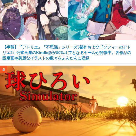
【半額】『アトリエ』「不思議」シリーズ3部作および『ソフィーのアト
リエ2』公式画集のKindle版が50%オフとなるセールが開催中。各作品の
設定画や美麗なイラストの数々をふんだんに収録
5
野球部の過酷な“補欠”を体験するゲーム『球ひろいSimulator』が「1
件」のウィッシュリストをもとにチェコ語に対応しSNSで話題に。『キン