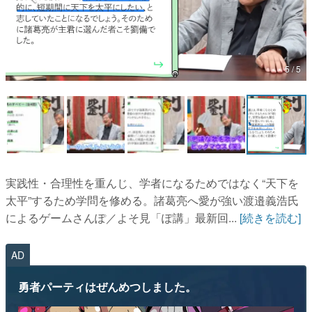
5 / 5
マンガ
女性向け
アプリレビュー
その他
実践性・合理性を重んじ、学者になるためではなく“天下を
電ファミニコゲーマーとは？
太平”するため学問を修める。諸葛亮へ愛が強い渡邉義浩氏
によるゲームさんぽ／よそ見「ぽ講」最新回...
[続きを読む]
運営：株式会社マレ
AD
勇者パーティはぜんめつしました。