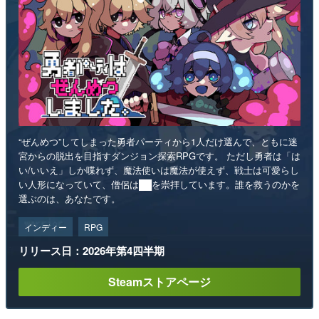
“ぜんめつ”してしまった勇者パーティから1人だけ選んで、ともに迷
宮からの脱出を目指すダンジョン探索RPGです。 ただし勇者は「は
い/いいえ」しか喋れず、魔法使いは魔法が使えず、戦士は可愛らし
い人形になっていて、僧侶は██を崇拝しています。誰を救うのかを
選ぶのは、あなたです。
インディー
RPG
リリース日：2026年第4四半期
Steamストアページ
ランキング