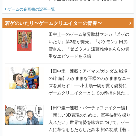
若ゲのいたり〜ゲームクリエイターの青春〜
田中圭一のゲーム業界取材マンガ『若ゲの
いたり』第2巻が発売。『ポケモン』田尻
智さん、『ゼビウス』遠藤雅伸さんらの貴
重なエピソードを収録
【田中圭一連載：アイマス/ガンダム 戦場
の絆 編】わがままな王様のわがままなニー
ズを満たす！──小山順一朗が貫く姿勢に、
ゲームクリエイターとしての矜持を見た
【若ゲのいたり最終回】
【田中圭一連載：バーチャファイター編】
「新しい3D表現のために、軍事技術を採り
入れたい」世界情勢を味方につけて、ゲー
ムに革命をもたらした鈴木 裕の功績【若ゲ
のいたり】
【田中圭一：若ゲのいたり】ゲーム開発統
合環境「Unreal Engine」最新バージョン