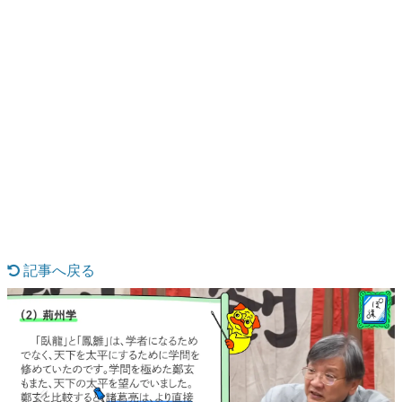
日本のコンテンツ産業やカルチャーに与えた影響を探る企
画です。
日本モバイルゲーム産業史
日本のモバイルゲーム史における主要なトピック・タイト
ルを網羅するほか、開発者へのインタビューや識者による
解説を掲載。約20年の歴史が一望できる決定版！
若ゲのいたり〜ゲームクリエイターの青春〜
『うつヌケ』『ペンと箸』等で知られるマンガ家・田中圭
一先生によるゲーム業界レポートマンガです。
記事へ戻る
なんでゲームは面白い？
ゲーム開発者・hamatsu氏がゲームの魅力を画面や操作の
具体的な形から解き明かしていく、硬派で骨太な評論連載
です。
ゲームが変えた日本語
「経験値」「裏技」「ラスボス」… ゲームにまつわる言葉
の起源や用法の変遷を、コンピューター文化史研究家・タ
イニーP氏が徹底調査。
カテゴリ
特集記事