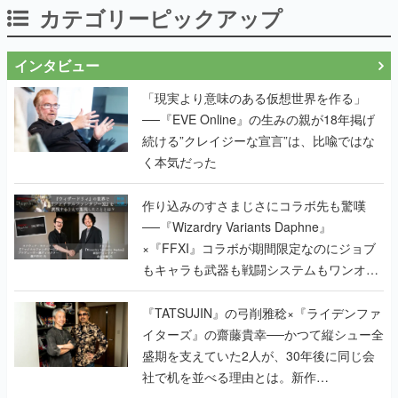
「現実より意味のある仮想世界を作る」
──『EVE Online』の生みの親が18年掲げ
続ける”クレイジーな宣言”は、比喩ではな
く本気だった
作り込みのすさまじさにコラボ先も驚嘆
──『Wizardry Variants Daphne』
×『FFXI』コラボが期間限定なのにジョブ
もキャラも武器も戦闘システムもワンオフ
で作り込まれた理由を両ディレクターに聞
く
『TATSUJIN』の弓削雅稔×『ライデンファ
イターズ』の齋藤貴幸──かつて縦シュー全
盛期を支えていた2人が、30年後に同じ会
社で机を並べる理由とは。新作
『TATSUJIN EXTREME』で初タッグを組
んだレジェンド2人に訊く開発秘話
実写映像1000分、ルート分岐100種類以
上。配信開始5日で100万本を売った、中国
発の実写インタラクティブドラマゲーム