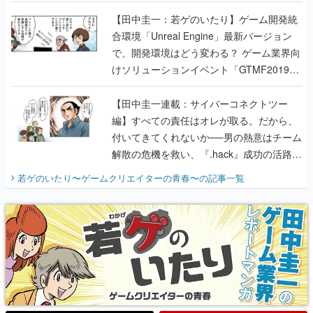
で、開発環境はどう変わる？ ゲーム業界向
けソリューションイベント「GTMF2019」
に行って、より理解を深めよう【PR】
【田中圭一連載：サイバーコネクトツー
編】すべての責任はオレが取る。だから、
付いてきてくれないか──男の熱意はチーム
解散の危機を救い、『.hack』成功の活路を
開く。業界の快男児・松山 洋に流れる血は
若ゲのいたり〜ゲームクリエイターの青春〜
の記事一覧
『少年ジャンプ』色だった【若ゲのいた
り】
X
Youtube
Discord
RSS