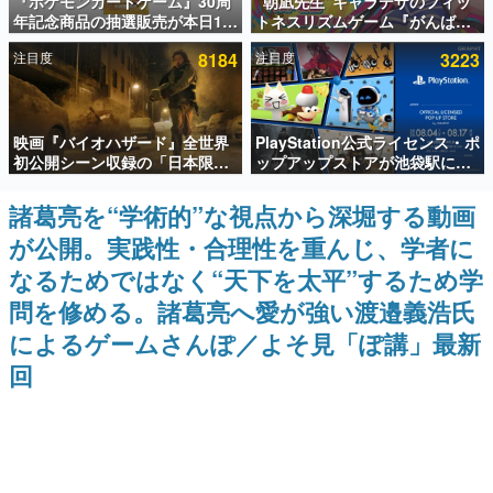
『ポケモンカードゲーム』30周
“朝凪先生”キャラデザのフィッ
年記念商品の抽選販売が本日12
トネスリズムゲーム『がんば
インタビュー
時より開始。拡張パック「30th
れ！チアリズム』Steamストア
注目度
8184
注目度
3223
CELEBRATION」のボックス
ページが公開。キャラクターの
連載・特集一覧
に、「プレミアムデッキセット
CVは陽向葵ゅかさん
エーフィ・ブラッキー」
「FUTURISTIC BOX」の計3商
殿堂入り記事
品
映画『バイオハザード』全世界
PlayStation公式ライセンス・ポ
SNS拡散数が数千以上！ ページビュー数万以上！ などな
ど。多くの人々に読まれた、電ファミ渾身の“殿堂入り”記
初公開シーン収録の「日本限
ップアップストアが池袋駅にて
事をまとめました。
定」予告映像が解禁。バイオの
期間限定で開催。夏のアパレル
日（8月10日）にあわせて、
や『ブラッドボーン』の新作ア
諸葛亮を“学術的”な視点から深堀する動画
ゲームの企画書
「ラクーンシティ総合病院」へ
イテムが登場
名作ゲームクリエイターの方々に製作時のエピソードをお
が公開。実践性・合理性を重んじ、学者に
行く配達人の姿が披露
聞きし、ヒットする企画（ゲーム）とは何か？を探ってい
きます。
なるためではなく“天下を太平”するため学
赫本
問を修める。諸葛亮へ愛が強い渡邉義浩氏
この物語を解いてはいけない。『赫本』は、〈試験問題〉
によるゲームさんぽ／よそ見「ぽ講」最新
の形をした短編ホラー小説集です。
回
新世代に訊く
これからのデジタルゲーム市場を担う若きクリエイター達
の姿を追い、彼らのルーツと情熱を探っていきます。
ゲーム世代の作家たち
ゲームに多大な影響を受けた作家さんに取材し、ゲームが