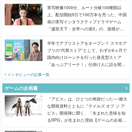
『盛世天下：女帝への道II』の、規模が違
うこだわりをプロデューサーに聞いた
半年でアプリストアをオープン？ スマホア
プリの“代替ストア”として、わずか6ヵ月で
国内向けローンチを行った発見型ストア
『あっぷアリーナ！』仕掛け人に話を聞い
てみた
インタビュー
の記事一覧
ゲームの企画書
『アビス』は、ひとつの奇跡だった──膨大
な開発資料とともに『テイルズ オブ ジ ア
ビス』開発陣に聞く、「生まれた意味を知
るRPG」が生まれた理由【ゲームの企画
書】
なにが、人を「ロマンシング」させるの
か？『ロマサガ2』当時の企画書とキャラ
設定画から迫る、河津秋敏がRPGに生み出