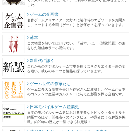
した。
ゲームの企画書
名作ゲームクリエイターの方々に製作時のエピソードをお聞き
し、ヒットする企画（ゲーム）とは何か？を探っていきます。
赫本
この物語を解いてはいけない。『赫本』は、〈試験問題〉の形
をした短編ホラー小説集です。
新世代に訊く
これからのデジタルゲーム市場を担う若きクリエイター達の姿
を追い、彼らのルーツと情熱を探っていきます。
ゲーム世代の作家たち
ゲームに多大な影響を受けた作家さんに取材し、ゲームが日本
のコンテンツ産業やカルチャーに与えた影響を探る企画です。
日本モバイルゲーム産業史
日本のモバイルゲーム史における主要なトピック・タイトルを
網羅するほか、開発者へのインタビューや識者による解説を掲
載。約20年の歴史が一望できる決定版！