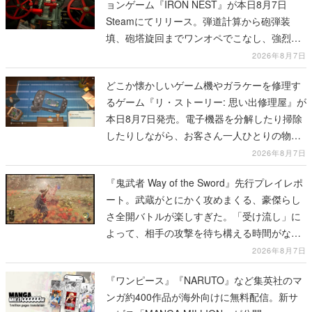
ョンゲーム『IRON NEST』が本日8月7日
Steamにてリリース。弾道計算から砲弾装
填、砲塔旋回までワンオペでこなし、強烈な
一撃をブチかませるロマンある作品
2026年8月7日
どこか懐かしいゲーム機やガラケーを修理す
るゲーム『リ・ストーリー: 思い出修理屋』が
本日8月7日発売。電子機器を分解したり掃除
したりしながら、お客さん一人ひとりの物語
に耳を傾ける
2026年8月7日
『鬼武者 Way of the Sword』先行プレイレポ
ート。武蔵がとにかく攻めまくる、豪傑らし
さ全開バトルが楽しすぎた。「受け流し」に
よって、相手の攻撃を待ち構える時間がなく
なって超爽快
2026年8月7日
『ワンピース』『NARUTO』など集英社のマ
ンガ約400作品が海外向けに無料配信。新サ