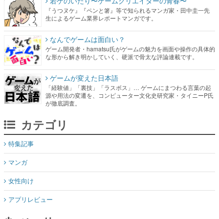
若ゲのいたり〜ゲームクリエイターの青春〜
『うつヌケ』『ペンと箸』等で知られるマンガ家・田中圭一先
生によるゲーム業界レポートマンガです。
なんでゲームは面白い？
ゲーム開発者・hamatsu氏がゲームの魅力を画面や操作の具体的
な形から解き明かしていく、硬派で骨太な評論連載です。
ゲームが変えた日本語
「経験値」「裏技」「ラスボス」… ゲームにまつわる言葉の起
源や用法の変遷を、コンピューター文化史研究家・タイニーP氏
が徹底調査。
カテゴリ
特集記事
マンガ
女性向け
アプリレビュー