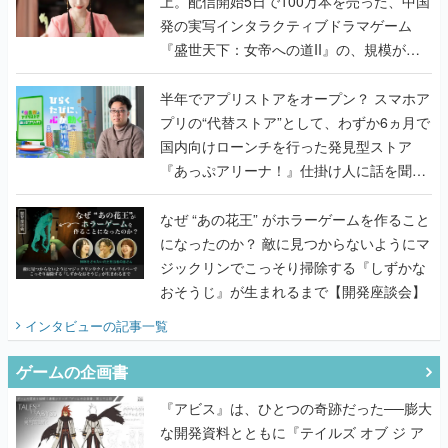
上。配信開始5日で100万本を売った、中国
発の実写インタラクティブドラマゲーム
『盛世天下：女帝への道II』の、規模が違
うこだわりをプロデューサーに聞いた
半年でアプリストアをオープン？ スマホア
プリの“代替ストア”として、わずか6ヵ月で
国内向けローンチを行った発見型ストア
『あっぷアリーナ！』仕掛け人に話を聞い
てみた
なぜ “あの花王” がホラーゲームを作ること
になったのか？ 敵に見つからないようにマ
ジックリンでこっそり掃除する『しずかな
おそうじ』が生まれるまで【開発座談会】
インタビュー
の記事一覧
ゲームの企画書
『アビス』は、ひとつの奇跡だった──膨大
な開発資料とともに『テイルズ オブ ジ ア