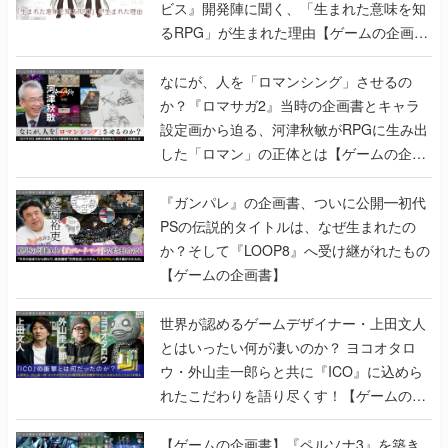
ビス』開発陣に聞く、「生まれた意味を知
るRPG」が生まれた理由【ゲームの企画
書】
なにが、人を「ロマンシング」させるの
か？『ロマサガ2』当時の企画書とキャラ
設定画から迫る、河津秋敏がRPGに生み出
した「ロマン」の正体とは【ゲームの企画
書】
『ガンパレ』の企画書、ついに公開━初代
PSの伝説的タイトルは、なぜ生まれたの
か？そして『LOOP8』へ受け継がれたもの
【ゲームの企画書】
世界が認めるゲームデザイナー・上田文人
とはいったい何が凄いのか？ ヨコオタロ
ウ・外山圭一郎らと共に『ICO』に込めら
れたこだわりを語り尽くす！【ゲームの企
画書】
【ゲームの企画書】『ペルソナ3』を築き