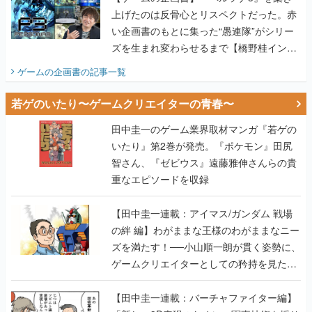
上げたのは反骨心とリスペクトだった。赤
い企画書のもとに集った“愚連隊”がシリー
ズを生まれ変わらせるまで【橋野桂インタ
ビュー】
ゲームの企画書
の記事一覧
若ゲのいたり〜ゲームクリエイターの青春〜
田中圭一のゲーム業界取材マンガ『若ゲの
いたり』第2巻が発売。『ポケモン』田尻
智さん、『ゼビウス』遠藤雅伸さんらの貴
重なエピソードを収録
【田中圭一連載：アイマス/ガンダム 戦場
の絆 編】わがままな王様のわがままなニー
ズを満たす！──小山順一朗が貫く姿勢に、
ゲームクリエイターとしての矜持を見た
【若ゲのいたり最終回】
【田中圭一連載：バーチャファイター編】