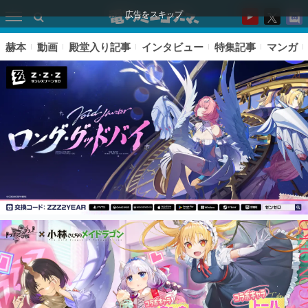
広告をスキップ
赫本
動画
殿堂入り記事
インタビュー
特集記事
マンガ
ピックアップ
電ファミのいま読まれている記事ランキング
アプリセール情報