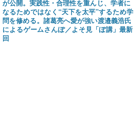
が公開。実践性・合理性を重んじ、学者に
日本のコンテンツ産業やカルチャーに与えた影響を探る企
なるためではなく“天下を太平”するため学
画です。
問を修める。諸葛亮へ愛が強い渡邉義浩氏
日本モバイルゲーム産業史
日本のモバイルゲーム史における主要なトピック・タイト
によるゲームさんぽ／よそ見「ぽ講」最新
ルを網羅するほか、開発者へのインタビューや識者による
解説を掲載。約20年の歴史が一望できる決定版！
回
若ゲのいたり〜ゲームクリエイターの青春〜
『うつヌケ』『ペンと箸』等で知られるマンガ家・田中圭
一先生によるゲーム業界レポートマンガです。
なんでゲームは面白い？
ゲーム開発者・hamatsu氏がゲームの魅力を画面や操作の
具体的な形から解き明かしていく、硬派で骨太な評論連載
です。
ゲームが変えた日本語
「経験値」「裏技」「ラスボス」… ゲームにまつわる言葉
の起源や用法の変遷を、コンピューター文化史研究家・タ
イニーP氏が徹底調査。
カテゴリ
特集記事