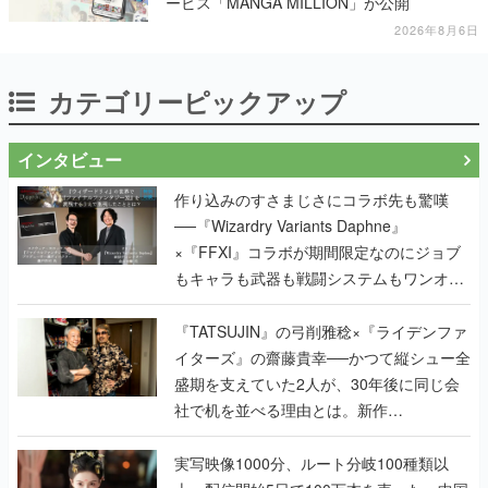
ービス「MANGA MILLION」が公開
2026年8月6日
カテゴリーピックアップ
インタビュー
作り込みのすさまじさにコラボ先も驚嘆
──『Wizardry Variants Daphne』
×『FFXI』コラボが期間限定なのにジョブ
もキャラも武器も戦闘システムもワンオフ
で作り込まれた理由を両ディレクターに聞
く
『TATSUJIN』の弓削雅稔×『ライデンファ
イターズ』の齋藤貴幸──かつて縦シュー全
盛期を支えていた2人が、30年後に同じ会
社で机を並べる理由とは。新作
『TATSUJIN EXTREME』で初タッグを組
んだレジェンド2人に訊く開発秘話
実写映像1000分、ルート分岐100種類以