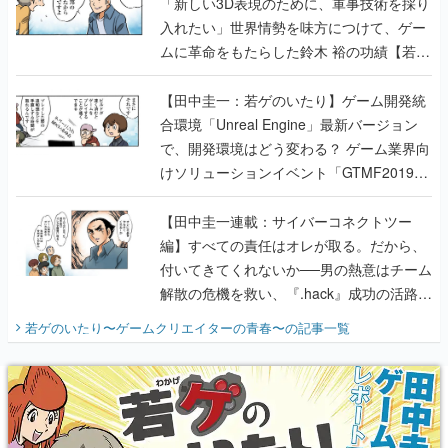
「新しい3D表現のために、軍事技術を採り
入れたい」世界情勢を味方につけて、ゲー
ムに革命をもたらした鈴木 裕の功績【若ゲ
のいたり】
【田中圭一：若ゲのいたり】ゲーム開発統
合環境「Unreal Engine」最新バージョン
で、開発環境はどう変わる？ ゲーム業界向
けソリューションイベント「GTMF2019」
に行って、より理解を深めよう【PR】
【田中圭一連載：サイバーコネクトツー
編】すべての責任はオレが取る。だから、
付いてきてくれないか──男の熱意はチーム
解散の危機を救い、『.hack』成功の活路を
開く。業界の快男児・松山 洋に流れる血は
若ゲのいたり〜ゲームクリエイターの青春〜
の記事一覧
『少年ジャンプ』色だった【若ゲのいた
り】