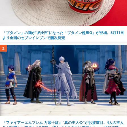
「ブタメン」の麺が“約4倍”になった「ブタメン超BIG」が登場。8月11日
より全国のセブンイレブンで順次発売
2
『ファイアーエムブレム 万紫千紅』“真の主人公”がお披露目。4人の主人