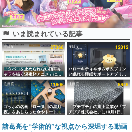
インタビュー
連載・特集一覧
いま読まれている記事
殿堂入り記事
SNS拡散数が数千以上！ ページビュー数万以上！ などな
ど。多くの人々に読まれた、電ファミ渾身の“殿堂入り”記
注目度
27368
注目度
12012
事をまとめました。
ゲームの企画書
名作ゲームクリエイターの方々に製作時のエピソードをお
聞きし、ヒットする企画（ゲーム）とは何か？を探ってい
「タバコを止められない猫耳キ
ハローキティやポムポムプリン
きます。
ャラを描く深夜枠アニメ」に視
と眠れる睡眠サポートアプリ
聴者の一部から批判意見。違法
『ゆめたび』が配信中。キャラ
赫本
注目度
11605
注目度
8646
薬物の使用と思しき描写も含め
ごとのASMRや目覚ましアラー
この物語を解いてはいけない。『赫本』は、〈試験問題〉
て、BPOが議論を交わす
ムも搭載
の形をした短編ホラー小説集です。
新世代に訊く
ゴッホの名画『ローヌ川の星月
「プチプチ」の川上産業が「プ
これからのデジタルゲーム市場を担う若きクリエイター達
夜』をあしらった傘やトートバ
チプチ株式会社」に10月1日よ
の姿を追い、彼らのルーツと情熱を探っていきます。
ッグなどが登場。8月7日21時よ
り社名変更へ。創業58年で初め
り2日間限定で予約販売
ての変更で、“プチッ”と鳴るお
諸葛亮を“学術的”な視点から深堀する動画
ゲーム世代の作家たち
なじみの緩衝材が会社の名前に
ゲームに多大な影響を受けた作家さんに取材し、ゲームが