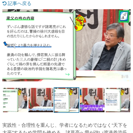
記事へ戻る
マンガ
女性向け
アプリレビュー
その他
電ファミニコゲーマーとは？
運営：株式会社マレ
3 / 5
実践性・合理性を重んじ、学者になるためではなく“天下を
太平”するため学問を修める。諸葛亮へ愛が強い渡邉義浩氏