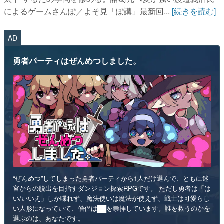
によるゲームさんぽ／よそ見「ぽ講」最新回...
[続きを読む]
AD
勇者パーティはぜんめつしました。
“ぜんめつ”してしまった勇者パーティから1人だけ選んで、ともに迷
宮からの脱出を目指すダンジョン探索RPGです。 ただし勇者は「は
い/いいえ」しか喋れず、魔法使いは魔法が使えず、戦士は可愛らし
い人形になっていて、僧侶は██を崇拝しています。誰を救うのかを
選ぶのは、あなたです。