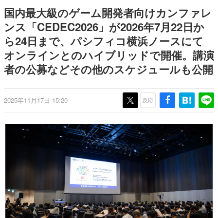
日本のコンテンツ産業やカルチャーに与えた影響を探る企
国内最大級のゲーム開発者向けカンファレ
画です。
ンス「CEDEC2026」が2026年7月22日か
日本モバイルゲーム産業史
ら24日まで、パシフィコ横浜ノースにて
日本のモバイルゲーム史における主要なトピック・タイト
ルを網羅するほか、開発者へのインタビューや識者による
オンラインとのハイブリッドで開催。講演
解説を掲載。約20年の歴史が一望できる決定版！
者の公募などその他のスケジュールも公開
若ゲのいたり〜ゲームクリエイターの青春〜
『うつヌケ』『ペンと箸』等で知られるマンガ家・田中圭
一先生によるゲーム業界レポートマンガです。
2025年11月17日 15:20
反応
なんでゲームは面白い？
ゲーム開発者・hamatsu氏がゲームの魅力を画面や操作の
具体的な形から解き明かしていく、硬派で骨太な評論連載
です。
ゲームが変えた日本語
「経験値」「裏技」「ラスボス」… ゲームにまつわる言葉
の起源や用法の変遷を、コンピューター文化史研究家・タ
イニーP氏が徹底調査。
カテゴリ
特集記事