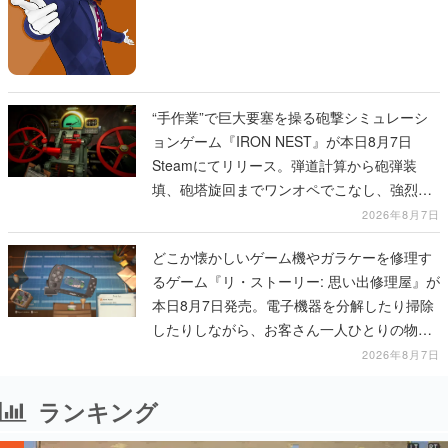
“手作業”で巨大要塞を操る砲撃シミュレーシ
ョンゲーム『IRON NEST』が本日8月7日
Steamにてリリース。弾道計算から砲弾装
填、砲塔旋回までワンオペでこなし、強烈な
一撃をブチかませるロマンある作品
2026年8月7日
どこか懐かしいゲーム機やガラケーを修理す
るゲーム『リ・ストーリー: 思い出修理屋』が
本日8月7日発売。電子機器を分解したり掃除
したりしながら、お客さん一人ひとりの物語
に耳を傾ける
2026年8月7日
ランキング