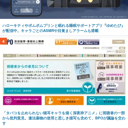
ハローキティやポムポムプリンと眠れる睡眠サポートアプリ『ゆめたび』
が配信中。キャラごとのASMRや目覚ましアラームも搭載
4
「タバコを止められない猫耳キャラを描く深夜枠アニメ」に視聴者の一部
から批判意見。違法薬物の使用と思しき描写も含めて、BPOが議論を交わ
す