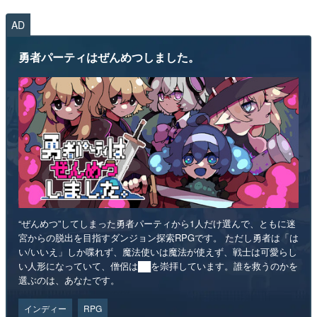
AD
勇者パーティはぜんめつしました。
“ぜんめつ”してしまった勇者パーティから1人だけ選んで、ともに迷
宮からの脱出を目指すダンジョン探索RPGです。 ただし勇者は「は
い/いいえ」しか喋れず、魔法使いは魔法が使えず、戦士は可愛らし
い人形になっていて、僧侶は██を崇拝しています。誰を救うのかを
選ぶのは、あなたです。
インディー
RPG