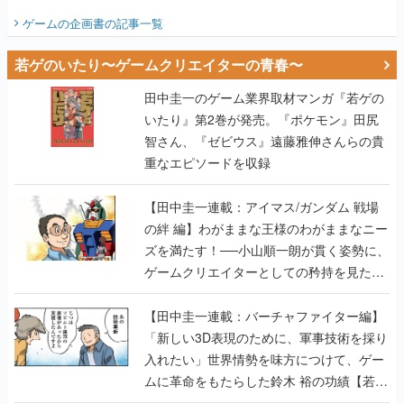
ビュー】
ゲームの企画書
の記事一覧
若ゲのいたり〜ゲームクリエイターの青春〜
田中圭一のゲーム業界取材マンガ『若ゲの
いたり』第2巻が発売。『ポケモン』田尻
智さん、『ゼビウス』遠藤雅伸さんらの貴
重なエピソードを収録
【田中圭一連載：アイマス/ガンダム 戦場
の絆 編】わがままな王様のわがままなニー
ズを満たす！──小山順一朗が貫く姿勢に、
ゲームクリエイターとしての矜持を見た
【若ゲのいたり最終回】
【田中圭一連載：バーチャファイター編】
「新しい3D表現のために、軍事技術を採り
入れたい」世界情勢を味方につけて、ゲー
ムに革命をもたらした鈴木 裕の功績【若ゲ
のいたり】