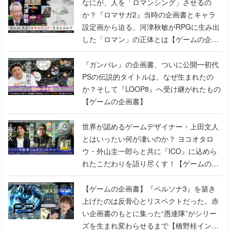
なにが、人を「ロマンシング」させるの
か？『ロマサガ2』当時の企画書とキャラ
設定画から迫る、河津秋敏がRPGに生み出
した「ロマン」の正体とは【ゲームの企画
書】
『ガンパレ』の企画書、ついに公開━初代
PSの伝説的タイトルは、なぜ生まれたの
か？そして『LOOP8』へ受け継がれたもの
【ゲームの企画書】
世界が認めるゲームデザイナー・上田文人
とはいったい何が凄いのか？ ヨコオタロ
ウ・外山圭一郎らと共に『ICO』に込めら
れたこだわりを語り尽くす！【ゲームの企
画書】
【ゲームの企画書】『ペルソナ3』を築き
上げたのは反骨心とリスペクトだった。赤
い企画書のもとに集った“愚連隊”がシリー
ズを生まれ変わらせるまで【橋野桂インタ