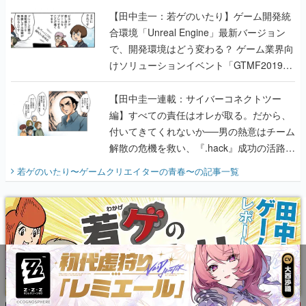
【田中圭一：若ゲのいたり】ゲーム開発統
合環境「Unreal Engine」最新バージョン
で、開発環境はどう変わる？ ゲーム業界向
けソリューションイベント「GTMF2019」
に行って、より理解を深めよう【PR】
【田中圭一連載：サイバーコネクトツー
編】すべての責任はオレが取る。だから、
付いてきてくれないか──男の熱意はチーム
解散の危機を救い、『.hack』成功の活路を
開く。業界の快男児・松山 洋に流れる血は
若ゲのいたり〜ゲームクリエイターの青春〜
の記事一覧
『少年ジャンプ』色だった【若ゲのいた
り】