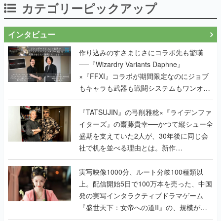
カテゴリーピックアップ
インタビュー
作り込みのすさまじさにコラボ先も驚嘆
──『Wizardry Variants Daphne』
×『FFXI』コラボが期間限定なのにジョブ
もキャラも武器も戦闘システムもワンオフ
で作り込まれた理由を両ディレクターに聞
く
『TATSUJIN』の弓削雅稔×『ライデンファ
イターズ』の齋藤貴幸──かつて縦シュー全
盛期を支えていた2人が、30年後に同じ会
社で机を並べる理由とは。新作
『TATSUJIN EXTREME』で初タッグを組
んだレジェンド2人に訊く開発秘話
実写映像1000分、ルート分岐100種類以
上。配信開始5日で100万本を売った、中国
発の実写インタラクティブドラマゲーム
『盛世天下：女帝への道II』の、規模が違
うこだわりをプロデューサーに聞いた