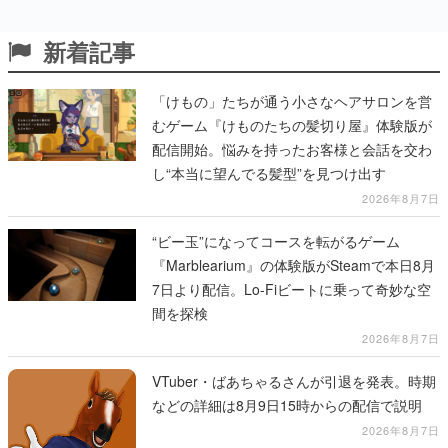
新着記事
「けもの」たちが通う小さなヘアサロンを営
むゲーム『けものたちの髪切り屋』体験版が
配信開始。悩みを持ったお客様と会話を交わ
し“本当に望んでる髪型”を見つけ出す
2026年8月7日
“ビー玉”になってコースを転がるゲーム
『Marblearium』の体験版がSteamで本日8月
7日より配信。Lo-Fiビートに乗って奇妙な空
間を探検
2026年8月7日
VTuber・ばあちゃるさんが引退を発表。時期
などの詳細は8月9日15時からの配信で説明
2026年8月7日