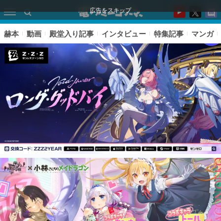
広告をスキップ
赫本
動画
殿堂入り記事
インタビュー
特集記事
マンガ
ピックアップ
電ファミのいま読まれている記事ランキング
アプリセール情報