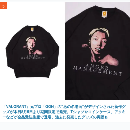
5
『VALORANT』元プロ「GON」の“あの名場面”がデザインされた新作グ
ッズが本日8月5日より期間限定で発売。Tシャツやコインケース、アクキ
ーなどが全品受注生産で登場、過去に発売したグッズの再販も