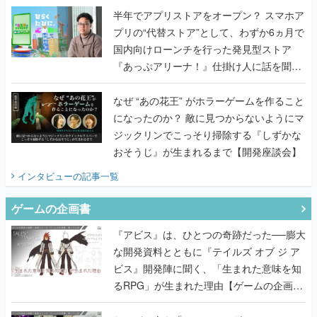
半年でアプリストアをオープン？ スマホア
プリの“代替ストア”として、わずか6ヵ月で
国内向けローンチを行った発見型ストア
『あっぷアリーナ！』仕掛け人に話を聞い
てみた
なぜ “あの花王” がホラーゲームを作ること
になったのか？ 敵に見つからないようにマ
ジックリンでこっそり掃除する『しずかな
おそうじ』が生まれるまで【開発座談会】
インタビュー
の記事一覧
ゲームの企画書
『アビス』は、ひとつの奇跡だった──膨大
な開発資料とともに『テイルズ オブ ジ ア
ビス』開発陣に聞く、「生まれた意味を知
るRPG」が生まれた理由【ゲームの企画
書】