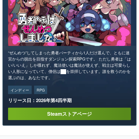
“ぜんめつ”してしまった勇者パーティから1人だけ選んで、ともに迷
宮からの脱出を目指すダンジョン探索RPGです。 ただし勇者は「は
い/いいえ」しか喋れず、魔法使いは魔法が使えず、戦士は可愛らし
い人形になっていて、僧侶は██を崇拝しています。誰を救うのかを
選ぶのは、あなたです。
インディー
RPG
リリース日：2026年第4四半期
Steamストアページ
ランキング
1