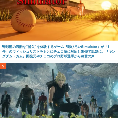
野球部の過酷な“補欠”を体験するゲーム『球ひろいSimulator』が「1
件」のウィッシュリストをもとにチェコ語に対応しSNSで話題に。『キン
グダム・カム』開発元やチェコのプロ野球選手から称賛の声
5
『ファイナルファンタジーⅦ リベレーション』の新映像が8月26日早朝に