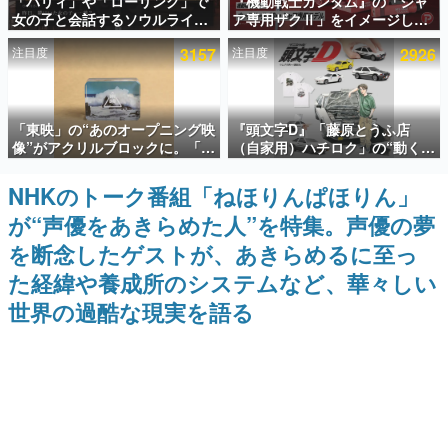
「パリィ」や「ローリング」で
『機動戦士ガンダム』の「シャ
女の子と会話するソウルライク
ア専用ザクⅡ」をイメージした
インタビュー
恋愛ゲーム『小早川さんはソウ
散水ホースリールが予約開始。
注目度
3157
注目度
2926
ルライク』無料公開。返事に失
本体にはシャアのパーソナルマ
連載・特集一覧
敗すると「YOU DIED」
ークやジオン公国軍のエンブレ
ム、型式番号などを配置
殿堂入り記事
「東映」の“あのオープニング映
『頭文字D』「藤原とうふ店
SNS拡散数が数千以上！ ページビュー数万以上！ などな
ど。多くの人々に読まれた、電ファミ渾身の“殿堂入り”記
像”がアクリルブロックに。「東
（自家用）ハチロク」の“動くテ
事をまとめました。
映ヒストリカル グッズコレクシ
ィッシュケース”が買えるポップ
ョン」が8月下旬より発売
アップショップが開催へ。マン
NHKのトーク番組「ねほりんぱほりん」
ゲームの企画書
ガの舞台である群馬の「イオン
名作ゲームクリエイターの方々に製作時のエピソードをお
が“声優をあきらめた人”を特集。声優の夢
モール高崎」にて、8月11日か
聞きし、ヒットする企画（ゲーム）とは何か？を探ってい
ら8月20日までの期間限定で開
きます。
を断念したゲストが、あきらめるに至っ
催予定
赫本
た経緯や養成所のシステムなど、華々しい
この物語を解いてはいけない。『赫本』は、〈試験問題〉
世界の過酷な現実を語る
の形をした短編ホラー小説集です。
新世代に訊く
これからのデジタルゲーム市場を担う若きクリエイター達
の姿を追い、彼らのルーツと情熱を探っていきます。
ゲーム世代の作家たち
ゲームに多大な影響を受けた作家さんに取材し、ゲームが