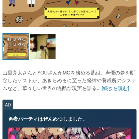
マンガ
女性向け
アプリレビュー
その他
山里亮太さんとYOUさんがMCを務める番組。声優の夢を断
念したゲストが、あきらめるに至った経緯や養成所のシステ
電ファミニコゲーマーとは？
ムなど、華々しい世界の過酷な現実を語る...
[続きを読む]
運営：株式会社マレ
AD
勇者パーティはぜんめつしました。