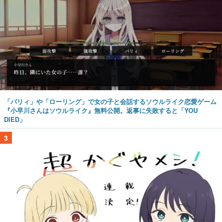
「パリィ」や「ローリング」で女の子と会話するソウルライク恋愛ゲーム
『小早川さんはソウルライク』無料公開。返事に失敗すると「YOU
DIED」
3