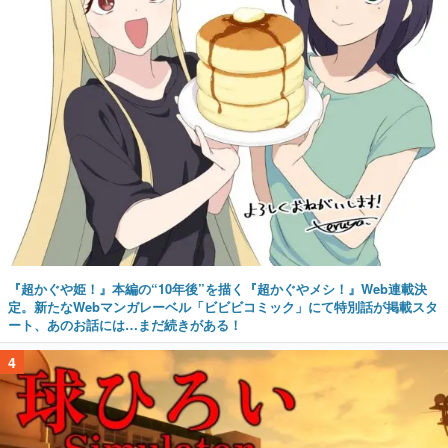
『超かぐや姫！』本編の“10年後”を描く『超かぐやメシ！』Web連載決
定。新たなWebマンガレーベル「ビビビコミック」にて特別話が掲載スタ
ート、あのお話には…まだ続きがある！
4