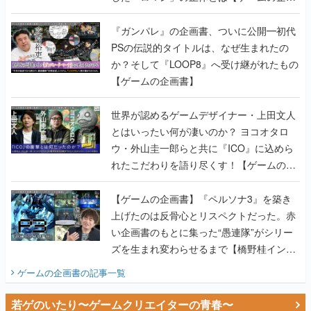
か？そして『LOOP8』へ受け継がれたもの
【ゲームの企画書】
世界が認めるゲームデザイナー・上田文人
とはいったい何が凄いのか？ ヨコオタロ
ウ・外山圭一郎らと共に『ICO』に込めら
れたこだわりを語り尽くす！【ゲームの企
画書】
【ゲームの企画書】『ペルソナ3』を築き
上げたのは反骨心とリスペクトだった。赤
い企画書のもとに集った“愚連隊”がシリー
ズを生まれ変わらせるまで【橋野桂インタ
ビュー】
ゲームの企画書
の記事一覧
若ゲのいたり〜ゲームクリエイターの青春〜
田中圭一のゲーム業界取材マンガ『若ゲの
いたり』第2巻が発売。『ポケモン』田尻