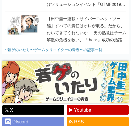
編】すべての責任はオレが取る。だから、
付いてきてくれないか──男の熱意はチーム
解散の危機を救い、『.hack』成功の活路を
開く。業界の快男児・松山 洋に流れる血は
若ゲのいたり〜ゲームクリエイターの青春〜
の記事一覧
『少年ジャンプ』色だった【若ゲのいた
り】
X
Youtube
Discord
RSS
ピックアップ