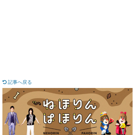
日本のコンテンツ産業やカルチャーに与えた影響を探る企
画です。
日本モバイルゲーム産業史
日本のモバイルゲーム史における主要なトピック・タイト
ルを網羅するほか、開発者へのインタビューや識者による
解説を掲載。約20年の歴史が一望できる決定版！
若ゲのいたり〜ゲームクリエイターの青春〜
『うつヌケ』『ペンと箸』等で知られるマンガ家・田中圭
一先生によるゲーム業界レポートマンガです。
記事へ戻る
なんでゲームは面白い？
ゲーム開発者・hamatsu氏がゲームの魅力を画面や操作の
具体的な形から解き明かしていく、硬派で骨太な評論連載
です。
ゲームが変えた日本語
「経験値」「裏技」「ラスボス」… ゲームにまつわる言葉
の起源や用法の変遷を、コンピューター文化史研究家・タ
イニーP氏が徹底調査。
カテゴリ
1 / 2
特集記事