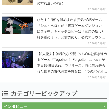
ひたすら“靴”を舐めまわす狂気のVRゲーム
『シュ～ペロ』が「東京ゲームダンジョン」
に展示中。キャッチコピーは「三度の飯より
靴を舐めよう」と前のめり。公式アカウント
も開設され、2026年リリースに向けて開発中
2026年8月8日
【2人協力】神秘的な空間でパズルを解き進め
るゲーム『Together in Forgotten Lands』が
本日8月8日Steamでリリース。時に忘れ去ら
れた世界の古代洞窟を舞台に、4つのバイオー
ムを探索しながら脱出を目指す
2026年8月8日
カテゴリーピックアップ
インタビュー
「現実より意味のある仮想世界を作る」
──『EVE Online』の生みの親が18年掲げ
続ける”クレイジーな宣言”は、比喩ではな