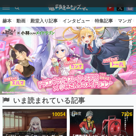
広告をスキップ
赫本
動画
殿堂入り記事
インタビュー
特集記事
マンガ
いま読まれている記事
ピックアップ
注目度
10054
注目度
7326
電ファミのいま読まれている記事ランキング
アプリセール情報