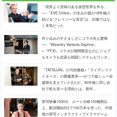
く本気だった
作り込みのすさまじさにコラボ先も驚嘆
──『Wizardry Variants Daphne』
×『FFXI』コラボが期間限定なのにジョブ
もキャラも武器も戦闘システムもワンオフ
で作り込まれた理由を両ディレクターに聞
く
『TATSUJIN』の弓削雅稔×『ライデンファ
イターズ』の齋藤貴幸──かつて縦シュー全
盛期を支えていた2人が、30年後に同じ会
社で机を並べる理由とは。新作
『TATSUJIN EXTREME』で初タッグを組
んだレジェンド2人に訊く開発秘話
実写映像1000分、ルート分岐100種類以
上。配信開始5日で100万本を売った、中国
発の実写インタラクティブドラマゲーム
『盛世天下：女帝への道II』の、規模が違
うこだわりをプロデューサーに聞いた
半年でアプリストアをオープン？ スマホア