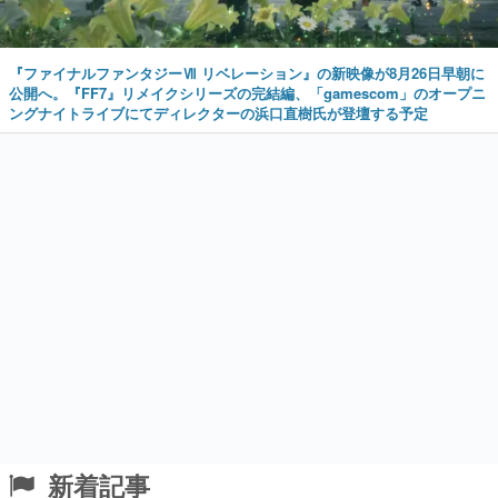
公開へ。『FF7』リメイクシリーズの完結編、「gamescom」のオープニ
ングナイトライブにてディレクターの浜口直樹氏が登壇する予定
新着記事
アニメ『メイドインアビス』第2期「烈日の黄
金郷」の劇場上映が決定！レグ役・伊瀬茉莉