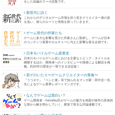
を追い、彼らのルーツと情熱を探っていきます。
ゲーム世代の作家たち
ゲームに多大な影響を受けた作家さんに取材し、ゲームが日本
のコンテンツ産業やカルチャーに与えた影響を探る企画です。
日本モバイルゲーム産業史
日本のモバイルゲーム史における主要なトピック・タイトルを
網羅するほか、開発者へのインタビューや識者による解説を掲
載。約20年の歴史が一望できる決定版！
若ゲのいたり〜ゲームクリエイターの青春〜
『うつヌケ』『ペンと箸』等で知られるマンガ家・田中圭一先
生によるゲーム業界レポートマンガです。
なんでゲームは面白い？
ゲーム開発者・hamatsu氏がゲームの魅力を画面や操作の具体的
な形から解き明かしていく、硬派で骨太な評論連載です。
ゲームが変えた日本語
「経験値」「裏技」「ラスボス」… ゲームにまつわる言葉の起
源や用法の変遷を、コンピューター文化史研究家・タイニーP氏
が徹底調査。