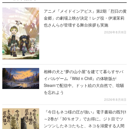
也さんらが登壇する舞台挨拶も実施
2026年8月8日
相棒の犬と“夢の山小屋”を建てて暮らすサバ
イバルゲーム『Wild n Chill』の体験版が
Steamで配信中。ドット絵の大自然で、喧騒
を忘れよう
2026年8月8日
『今日もネコ様の圧が強い』電子書籍の既刊1
～2巻が「30％オフ」でお得に。ジト目でツ
ンツンしたネコたちと、ネコを溺愛する人間
のすれ違いを描く
2026年8月8日