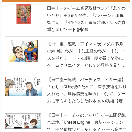
智さん、『ゼビウス』遠藤雅伸さんらの貴
重なエピソードを収録
【田中圭一連載：アイマス/ガンダム 戦場
の絆 編】わがままな王様のわがままなニー
ズを満たす！──小山順一朗が貫く姿勢に、
ゲームクリエイターとしての矜持を見た
【若ゲのいたり最終回】
【田中圭一連載：バーチャファイター編】
「新しい3D表現のために、軍事技術を採り
入れたい」世界情勢を味方につけて、ゲー
ムに革命をもたらした鈴木 裕の功績【若ゲ
のいたり】
【田中圭一：若ゲのいたり】ゲーム開発統
合環境「Unreal Engine」最新バージョン
で、開発環境はどう変わる？ ゲーム業界向
けソリューションイベント「GTMF2019」
に行って、より理解を深めよう【PR】
【田中圭一連載：サイバーコネクトツー