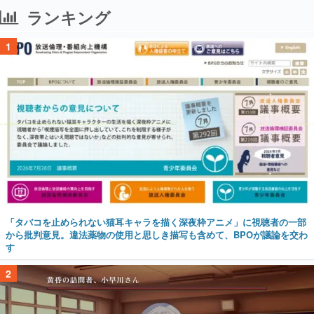
「タバコを止められない猫耳キャラを描く深夜枠アニメ」に視聴者の一部
から批判意見。違法薬物の使用と思しき描写も含めて、BPOが議論を交わ
す
2