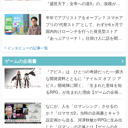
プリの“代替ストア”として、わずか6ヵ月で
国内向けローンチを行った発見型ストア
『あっぷアリーナ！』仕掛け人に話を聞い
てみた
インタビュー
の記事一覧
ゲームの企画書
『アビス』は、ひとつの奇跡だった──膨大
な開発資料とともに『テイルズ オブ ジ ア
ビス』開発陣に聞く、「生まれた意味を知
るRPG」が生まれた理由【ゲームの企画
書】
なにが、人を「ロマンシング」させるの
か？『ロマサガ2』当時の企画書とキャラ
設定画から迫る、河津秋敏がRPGに生み出
した「ロマン」の正体とは【ゲームの企画
書】
『ガンパレ』の企画書、ついに公開━初代
PSの伝説的タイトルは、なぜ生まれたの