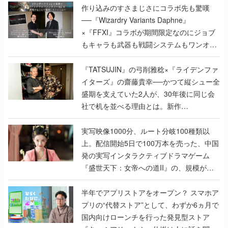
作り込みのすさまじさにコラボ先も驚嘆
──『Wizardry Variants Daphne』
×『FFXI』コラボが期間限定なのにジョブ
もキャラも武器も戦闘システムもワンオフ
で作り込まれた理由を両ディレクターに聞
く
『TATSUJIN』の弓削雅稔×『ライデンファ
イターズ』の齋藤貴幸──かつて縦シュー全
盛期を支えていた2人が、30年後に同じ会
社で机を並べる理由とは。新作
『TATSUJIN EXTREME』で初タッグを組
んだレジェンド2人に訊く開発秘話
実写映像1000分、ルート分岐100種類以
上。配信開始5日で100万本を売った、中国
発の実写インタラクティブドラマゲーム
『盛世天下：女帝への道II』の、規模が違
うこだわりをプロデューサーに聞いた
半年でアプリストアをオープン？ スマホア
プリの“代替ストア”として、わずか6ヵ月で
国内向けローンチを行った発見型ストア