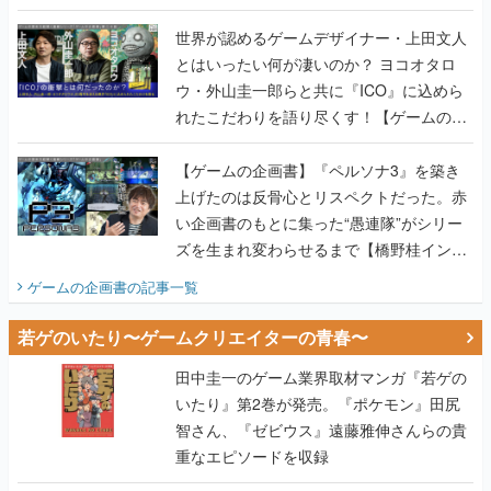
世界が認めるゲームデザイナー・上田文人
とはいったい何が凄いのか？ ヨコオタロ
ウ・外山圭一郎らと共に『ICO』に込めら
れたこだわりを語り尽くす！【ゲームの企
画書】
【ゲームの企画書】『ペルソナ3』を築き
上げたのは反骨心とリスペクトだった。赤
い企画書のもとに集った“愚連隊”がシリー
ズを生まれ変わらせるまで【橋野桂インタ
ビュー】
ゲームの企画書
の記事一覧
若ゲのいたり〜ゲームクリエイターの青春〜
田中圭一のゲーム業界取材マンガ『若ゲの
いたり』第2巻が発売。『ポケモン』田尻
智さん、『ゼビウス』遠藤雅伸さんらの貴
重なエピソードを収録