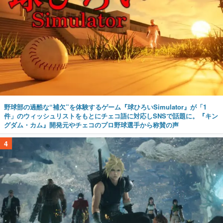
野球部の過酷な“補欠”を体験するゲーム『球ひろいSimulator』が「1
件」のウィッシュリストをもとにチェコ語に対応しSNSで話題に。『キン
グダム・カム』開発元やチェコのプロ野球選手から称賛の声
4