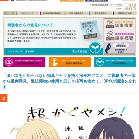
「タバコを止められない猫耳キャラを描く深夜枠アニメ」に視聴者の一部
から批判意見。違法薬物の使用と思しき描写も含めて、BPOが議論を交わ
す
2