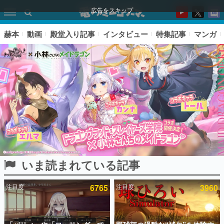
広告をスキップ
赫本
動画
殿堂入り記事
インタビュー
特集記事
マンガ
いま読まれている記事
ピックアップ
注目度
6765
注目度
3960
電ファミのいま読まれている記事ランキング
アプリセール情報