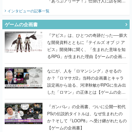
『あっぷアリーナ！』仕掛け人に話を聞い
てみた
インタビュー
の記事一覧
ゲームの企画書
『アビス』は、ひとつの奇跡だった──膨大
な開発資料とともに『テイルズ オブ ジ ア
ビス』開発陣に聞く、「生まれた意味を知
るRPG」が生まれた理由【ゲームの企画
書】
なにが、人を「ロマンシング」させるの
か？『ロマサガ2』当時の企画書とキャラ
設定画から迫る、河津秋敏がRPGに生み出
した「ロマン」の正体とは【ゲームの企画
書】
『ガンパレ』の企画書、ついに公開━初代
PSの伝説的タイトルは、なぜ生まれたの
か？そして『LOOP8』へ受け継がれたもの
【ゲームの企画書】