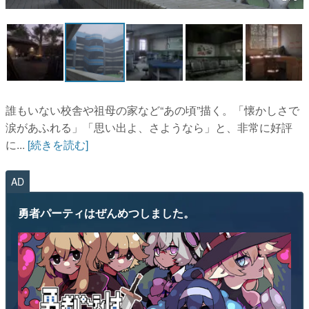
マンガ
女性向け
アプリレビュー
その他
誰もいない校舎や祖母の家など“あの頃”描く。「懐かしさで
涙があふれる」「思い出よ、さようなら」と、非常に好評
電ファミニコゲーマーとは？
に...
[続きを読む]
運営：株式会社マレ
AD
勇者パーティはぜんめつしました。