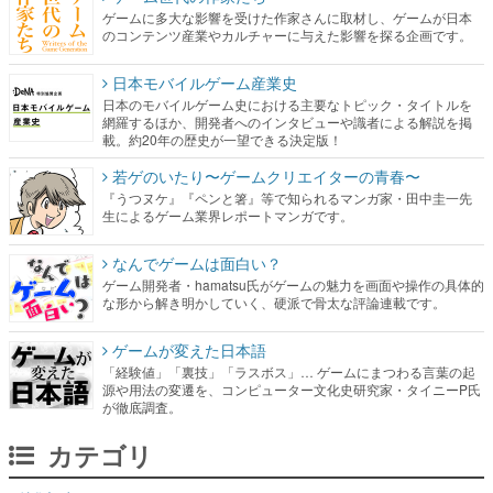
ゲームに多大な影響を受けた作家さんに取材し、ゲームが日本
のコンテンツ産業やカルチャーに与えた影響を探る企画です。
日本モバイルゲーム産業史
日本のモバイルゲーム史における主要なトピック・タイトルを
網羅するほか、開発者へのインタビューや識者による解説を掲
載。約20年の歴史が一望できる決定版！
若ゲのいたり〜ゲームクリエイターの青春〜
『うつヌケ』『ペンと箸』等で知られるマンガ家・田中圭一先
生によるゲーム業界レポートマンガです。
なんでゲームは面白い？
ゲーム開発者・hamatsu氏がゲームの魅力を画面や操作の具体的
な形から解き明かしていく、硬派で骨太な評論連載です。
ゲームが変えた日本語
「経験値」「裏技」「ラスボス」… ゲームにまつわる言葉の起
源や用法の変遷を、コンピューター文化史研究家・タイニーP氏
が徹底調査。
カテゴリ