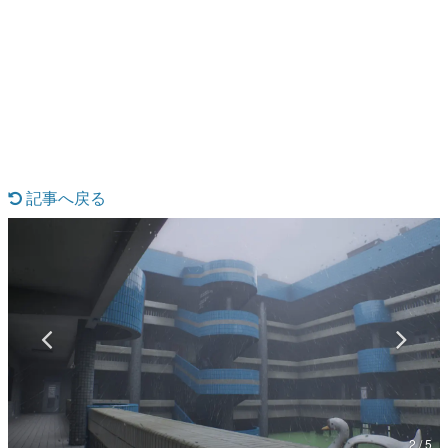
日本のコンテンツ産業やカルチャーに与えた影響を探る企
画です。
日本モバイルゲーム産業史
日本のモバイルゲーム史における主要なトピック・タイト
ルを網羅するほか、開発者へのインタビューや識者による
解説を掲載。約20年の歴史が一望できる決定版！
若ゲのいたり〜ゲームクリエイターの青春〜
『うつヌケ』『ペンと箸』等で知られるマンガ家・田中圭
一先生によるゲーム業界レポートマンガです。
記事へ戻る
なんでゲームは面白い？
ゲーム開発者・hamatsu氏がゲームの魅力を画面や操作の
具体的な形から解き明かしていく、硬派で骨太な評論連載
です。
ゲームが変えた日本語
「経験値」「裏技」「ラスボス」… ゲームにまつわる言葉
の起源や用法の変遷を、コンピューター文化史研究家・タ
イニーP氏が徹底調査。
カテゴリ
2 / 5
特集記事