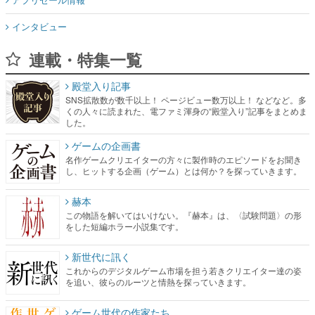
インタビュー
連載・特集一覧
殿堂入り記事
SNS拡散数が数千以上！ ページビュー数万以上！ などなど。多
くの人々に読まれた、電ファミ渾身の“殿堂入り”記事をまとめま
した。
ゲームの企画書
名作ゲームクリエイターの方々に製作時のエピソードをお聞き
し、ヒットする企画（ゲーム）とは何か？を探っていきます。
赫本
この物語を解いてはいけない。『赫本』は、〈試験問題〉の形
をした短編ホラー小説集です。
新世代に訊く
これからのデジタルゲーム市場を担う若きクリエイター達の姿
を追い、彼らのルーツと情熱を探っていきます。
ゲーム世代の作家たち