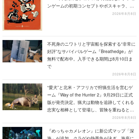
ンゲームの初期コンセプトやボスキャラ、ス
テージのイラストも収録
2026年8月8日
不死身のニワトリと宇宙船を探索する“非常に
好評”なサバイバルゲーム『Breathedge』が
無料で配布中。入手できる期間は8月10日ま
で
2026年8月8日
“愛犬”と北米・アフリカで狩猟生活を営むゲ
ーム『Way of the Hunter 2』9月29日に正式
版が発売決定。猟犬は動物を追跡してくれる
忠実な相棒として登場し、冒険を重ねると成
長する。記念撮影も可能
2026年8月8日
『めっちゃカメレオン』に新公式マップ「深
海」が追加。クラゲや熱帯魚が泳ぎ、海底に