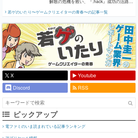
解散の危機を救い、『.hack』成功の活路を
開く。業界の快男児・松山 洋に流れる血は
若ゲのいたり〜ゲームクリエイターの青春〜
の記事一覧
『少年ジャンプ』色だった【若ゲのいた
り】
X
Youtube
Discord
RSS
ピックアップ
電ファミのいま読まれている記事ランキング
アプリセール情報