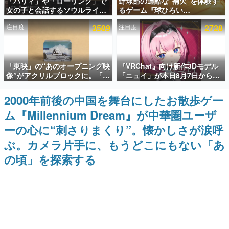
「パリィ」や「ローリング」で
野球部の過酷な“補欠”を体験す
女の子と会話するソウルライク
るゲーム『球ひろい
インタビュー
恋愛ゲーム『小早川さんはソウ
Simulator』が「1件」のウィッ
注目度
3509
注目度
2728
ルライク』無料公開。返事に失
シュリストをもとにチェコ語に
連載・特集一覧
敗すると「YOU DIED」
対応しSNSで話題に。『キング
ダム・カム』開発元やチェコの
プロ野球選手から称賛の声
殿堂入り記事
「東映」の“あのオープニング映
『VRChat』向け新作3Dモデル
SNS拡散数が数千以上！ ページビュー数万以上！ などな
ど。多くの人々に読まれた、電ファミ渾身の“殿堂入り”記
像”がアクリルブロックに。「東
「ニュイ」が本日8月7日から
事をまとめました。
映ヒストリカル グッズコレクシ
BOOTHにて発売。瞳に光る星
ョン」が8月下旬より発売
や感情豊かな表情が、小悪魔か
2000年前後の中国を舞台にしたお散歩ゲー
ゲームの企画書
わいい
名作ゲームクリエイターの方々に製作時のエピソードをお
ム『Millennium Dream』が中華圏ユーザ
聞きし、ヒットする企画（ゲーム）とは何か？を探ってい
きます。
ーの心に“刺さりまくり”。懐かしさが涙呼
赫本
ぶ。カメラ片手に、もうどこにもない「あ
この物語を解いてはいけない。『赫本』は、〈試験問題〉
の頃」を探索する
の形をした短編ホラー小説集です。
新世代に訊く
これからのデジタルゲーム市場を担う若きクリエイター達
の姿を追い、彼らのルーツと情熱を探っていきます。
ゲーム世代の作家たち
ゲームに多大な影響を受けた作家さんに取材し、ゲームが