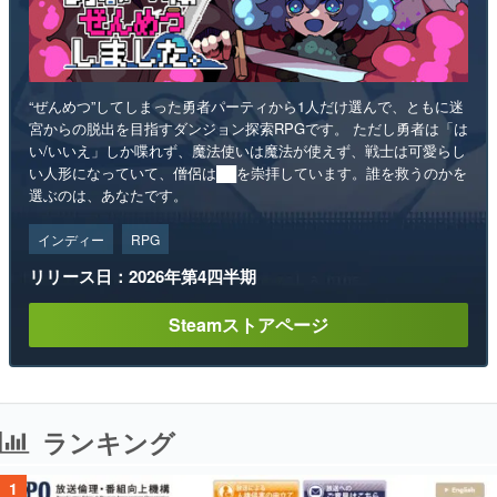
“ぜんめつ”してしまった勇者パーティから1人だけ選んで、ともに迷
宮からの脱出を目指すダンジョン探索RPGです。 ただし勇者は「は
い/いいえ」しか喋れず、魔法使いは魔法が使えず、戦士は可愛らし
い人形になっていて、僧侶は██を崇拝しています。誰を救うのかを
選ぶのは、あなたです。
インディー
RPG
リリース日：2026年第4四半期
Steamストアページ
ランキング
1