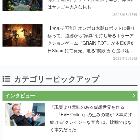
はサンゴや大きな貝も
2026年8月8日
【マルチ可能】オンボロ木製ロボットに乗り
移って、遺跡から“家具”を持ち帰るホラーア
クションゲーム『GRAIN ROT』が本日8月8
日Steamにて発売。迫る“腐敗”から逃げ延
び、持ち帰った家具で基地を再建
2026年8月8日
カテゴリーピックアップ
インタビュー
「現実より意味のある仮想世界を作る」
──『EVE Online』の生みの親が18年掲げ
続ける”クレイジーな宣言”は、比喩ではな
く本気だった