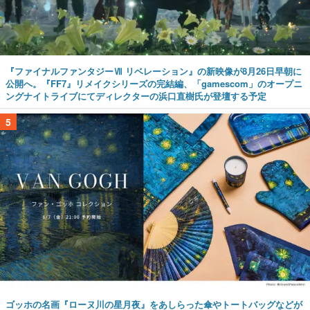
『ファイナルファンタジーⅦ リベレーション』の新映像が8月26日早朝に
公開へ。『FF7』リメイクシリーズの完結編、「gamescom」のオープニ
ングナイトライブにてディレクターの浜口直樹氏が登壇する予定
5
ゴッホの名画『ローヌ川の星月夜』をあしらった傘やトートバッグなどが