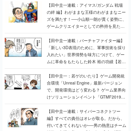
【田中圭一連載：アイマス/ガンダム 戦場
の絆 編】わがままな王様のわがままなニー
ズを満たす！──小山順一朗が貫く姿勢に、
ゲームクリエイターとしての矜持を見た
【若ゲのいたり最終回】
【田中圭一連載：バーチャファイター編】
「新しい3D表現のために、軍事技術を採り
入れたい」世界情勢を味方につけて、ゲー
ムに革命をもたらした鈴木 裕の功績【若ゲ
のいたり】
【田中圭一：若ゲのいたり】ゲーム開発統
合環境「Unreal Engine」最新バージョン
で、開発環境はどう変わる？ ゲーム業界向
けソリューションイベント「GTMF2019」
に行って、より理解を深めよう【PR】
【田中圭一連載：サイバーコネクトツー
編】すべての責任はオレが取る。だから、
付いてきてくれないか──男の熱意はチーム