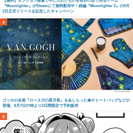
【無料】ダンジョン探索で手に入れたものを自分の店で売るゲーム
『Moonlighter』がSteamにて無料配布中！続編『Moonlighter 2』の9月
2日正式リリースを記念したキャンペーン
4
ゴッホの名画『ローヌ川の星月夜』をあしらった傘やトートバッグなどが
登場。8月7日21時より2日間限定で予約販売
5