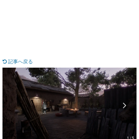
日本のコンテンツ産業やカルチャーに与えた影響を探る企
画です。
日本モバイルゲーム産業史
日本のモバイルゲーム史における主要なトピック・タイト
ルを網羅するほか、開発者へのインタビューや識者による
解説を掲載。約20年の歴史が一望できる決定版！
若ゲのいたり〜ゲームクリエイターの青春〜
『うつヌケ』『ペンと箸』等で知られるマンガ家・田中圭
一先生によるゲーム業界レポートマンガです。
記事へ戻る
なんでゲームは面白い？
ゲーム開発者・hamatsu氏がゲームの魅力を画面や操作の
具体的な形から解き明かしていく、硬派で骨太な評論連載
です。
ゲームが変えた日本語
「経験値」「裏技」「ラスボス」… ゲームにまつわる言葉
の起源や用法の変遷を、コンピューター文化史研究家・タ
イニーP氏が徹底調査。
カテゴリ
1 / 5
特集記事