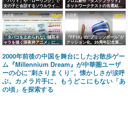
「パリィ」や「ローリング」で
フロム新作『ダスクブラッド』
女の子と会話するソウルライク
ネットワークテストの当選結果
インタビュー
恋愛ゲーム『小早川さんはソウ
が8月7日22時に発表。応募サイ
注目度
5049
注目度
4631
ルライク』無料公開。返事に失
トのマイページから確認可能、
連載・特集一覧
敗すると「YOU DIED」
テスト実施は8月21日～24日
殿堂入り記事
「タバコを止められない猫耳キ
『FF10』の“ブリッツボール”が
SNS拡散数が数千以上！ ページビュー数万以上！ などな
ど。多くの人々に読まれた、電ファミ渾身の“殿堂入り”記
ャラを描く深夜枠アニメ」に視
クッション化。25周年記念展
事をまとめました。
聴者の一部から批判意見。違法
「FINAL FANTASY X
薬物の使用と思しき描写も含め
MUSEUM-幻光の記憶-」のグッ
2000年前後の中国を舞台にしたお散歩ゲー
ゲームの企画書
て、BPOが議論を交わす
ズ情報が一部公開
名作ゲームクリエイターの方々に製作時のエピソードをお
ム『Millennium Dream』が中華圏ユーザ
聞きし、ヒットする企画（ゲーム）とは何か？を探ってい
きます。
ーの心に“刺さりまくり”。懐かしさが涙呼
赫本
ぶ。カメラ片手に、もうどこにもない「あ
この物語を解いてはいけない。『赫本』は、〈試験問題〉
の頃」を探索する
の形をした短編ホラー小説集です。
新世代に訊く
これからのデジタルゲーム市場を担う若きクリエイター達
の姿を追い、彼らのルーツと情熱を探っていきます。
ゲーム世代の作家たち
ゲームに多大な影響を受けた作家さんに取材し、ゲームが