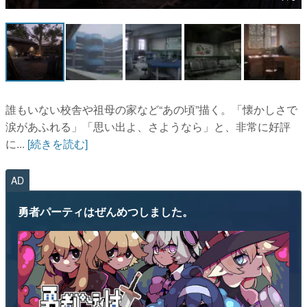
マンガ
女性向け
アプリレビュー
その他
誰もいない校舎や祖母の家など“あの頃”描く。「懐かしさで
涙があふれる」「思い出よ、さようなら」と、非常に好評
電ファミニコゲーマーとは？
に...
[続きを読む]
運営：株式会社マレ
AD
勇者パーティはぜんめつしました。