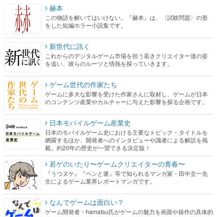
赫本
この物語を解いてはいけない。『赫本』は、〈試験問題〉の形
をした短編ホラー小説集です。
新世代に訊く
これからのデジタルゲーム市場を担う若きクリエイター達の姿
を追い、彼らのルーツと情熱を探っていきます。
ゲーム世代の作家たち
ゲームに多大な影響を受けた作家さんに取材し、ゲームが日本
のコンテンツ産業やカルチャーに与えた影響を探る企画です。
日本モバイルゲーム産業史
日本のモバイルゲーム史における主要なトピック・タイトルを
網羅するほか、開発者へのインタビューや識者による解説を掲
載。約20年の歴史が一望できる決定版！
若ゲのいたり〜ゲームクリエイターの青春〜
『うつヌケ』『ペンと箸』等で知られるマンガ家・田中圭一先
生によるゲーム業界レポートマンガです。
なんでゲームは面白い？
ゲーム開発者・hamatsu氏がゲームの魅力を画面や操作の具体的