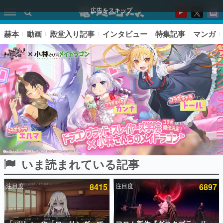
広告をスキップ
赫本
動画
殿堂入り記事
インタビュー
特集記事
マンガ
いま読まれている記事
ピックアップ
注目度
8415
注目度
6897
電ファミのいま読まれている記事ランキング
アプリセール情報