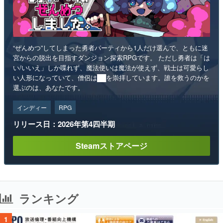
“ぜんめつ”してしまった勇者パーティから1人だけ選んで、ともに迷
宮からの脱出を目指すダンジョン探索RPGです。 ただし勇者は「は
い/いいえ」しか喋れず、魔法使いは魔法が使えず、戦士は可愛らし
い人形になっていて、僧侶は██を崇拝しています。誰を救うのかを
選ぶのは、あなたです。
インディー
RPG
リリース日：2026年第4四半期
Steamストアページ
ランキング
1