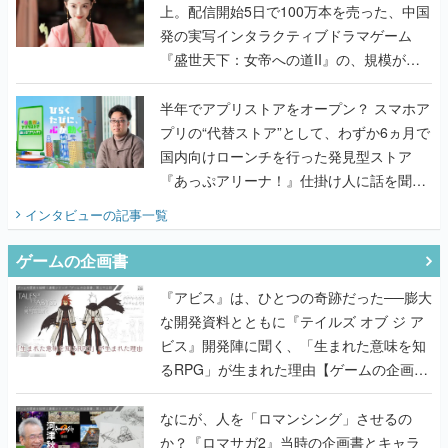
上。配信開始5日で100万本を売った、中国
発の実写インタラクティブドラマゲーム
『盛世天下：女帝への道II』の、規模が違
うこだわりをプロデューサーに聞いた
半年でアプリストアをオープン？ スマホア
プリの“代替ストア”として、わずか6ヵ月で
国内向けローンチを行った発見型ストア
『あっぷアリーナ！』仕掛け人に話を聞い
てみた
インタビュー
の記事一覧
ゲームの企画書
『アビス』は、ひとつの奇跡だった──膨大
な開発資料とともに『テイルズ オブ ジ ア
ビス』開発陣に聞く、「生まれた意味を知
るRPG」が生まれた理由【ゲームの企画
書】
なにが、人を「ロマンシング」させるの
か？『ロマサガ2』当時の企画書とキャラ