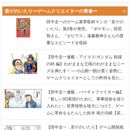
若ゲのいたり〜ゲームクリエイターの青春〜
田中圭一のゲーム業界取材マンガ『若ゲの
いたり』第2巻が発売。『ポケモン』田尻
智さん、『ゼビウス』遠藤雅伸さんらの貴
重なエピソードを収録
【田中圭一連載：アイマス/ガンダム 戦場
の絆 編】わがままな王様のわがままなニー
ズを満たす！──小山順一朗が貫く姿勢に、
ゲームクリエイターとしての矜持を見た
【若ゲのいたり最終回】
【田中圭一連載：バーチャファイター編】
「新しい3D表現のために、軍事技術を採り
入れたい」世界情勢を味方につけて、ゲー
ムに革命をもたらした鈴木 裕の功績【若ゲ
のいたり】
【田中圭一：若ゲのいたり】ゲーム開発統