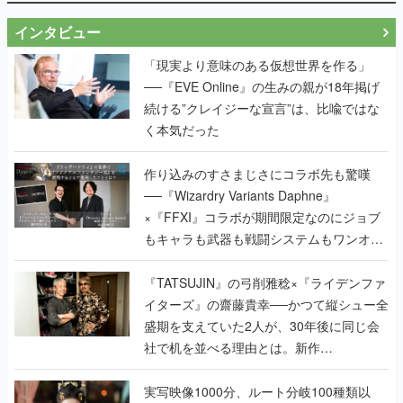
インタビュー
「現実より意味のある仮想世界を作る」
──『EVE Online』の生みの親が18年掲げ
続ける”クレイジーな宣言”は、比喩ではな
く本気だった
作り込みのすさまじさにコラボ先も驚嘆
──『Wizardry Variants Daphne』
×『FFXI』コラボが期間限定なのにジョブ
もキャラも武器も戦闘システムもワンオフ
で作り込まれた理由を両ディレクターに聞
く
『TATSUJIN』の弓削雅稔×『ライデンファ
イターズ』の齋藤貴幸──かつて縦シュー全
盛期を支えていた2人が、30年後に同じ会
社で机を並べる理由とは。新作
『TATSUJIN EXTREME』で初タッグを組
んだレジェンド2人に訊く開発秘話
実写映像1000分、ルート分岐100種類以