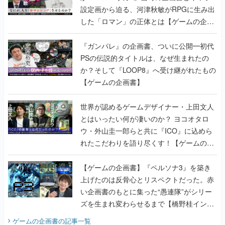
設定画から迫る、河津秋敏がRPGに生み出
した「ロマン」の正体とは【ゲームの企画
書】
『ガンパレ』の企画書、ついに公開━初代
PSの伝説的タイトルは、なぜ生まれたの
か？そして『LOOP8』へ受け継がれたもの
【ゲームの企画書】
世界が認めるゲームデザイナー・上田文人
とはいったい何が凄いのか？ ヨコオタロ
ウ・外山圭一郎らと共に『ICO』に込めら
れたこだわりを語り尽くす！【ゲームの企
画書】
【ゲームの企画書】『ペルソナ3』を築き
上げたのは反骨心とリスペクトだった。赤
い企画書のもとに集った“愚連隊”がシリー
ズを生まれ変わらせるまで【橋野桂インタ
ビュー】
ゲームの企画書
の記事一覧