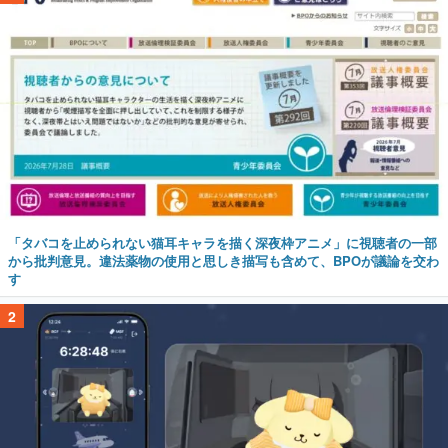
「タバコを止められない猫耳キャラを描く深夜枠アニメ」に視聴者の一部
から批判意見。違法薬物の使用と思しき描写も含めて、BPOが議論を交わ
す
2