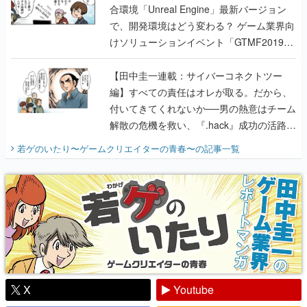
合環境「Unreal Engine」最新バージョン
で、開発環境はどう変わる？ ゲーム業界向
けソリューションイベント「GTMF2019」
に行って、より理解を深めよう【PR】
【田中圭一連載：サイバーコネクトツー
編】すべての責任はオレが取る。だから、
付いてきてくれないか──男の熱意はチーム
解散の危機を救い、『.hack』成功の活路を
開く。業界の快男児・松山 洋に流れる血は
若ゲのいたり〜ゲームクリエイターの青春〜
の記事一覧
『少年ジャンプ』色だった【若ゲのいた
り】
X
Youtube