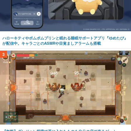
ハローキティやポムポムプリンと眠れる睡眠サポートアプリ『ゆめたび』
が配信中。キャラごとのASMRや目覚ましアラームも搭載
3