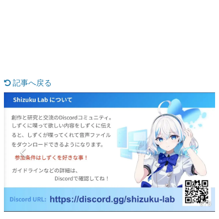
日本のコンテンツ産業やカルチャーに与えた影響を探る企
画です。
日本モバイルゲーム産業史
日本のモバイルゲーム史における主要なトピック・タイト
ルを網羅するほか、開発者へのインタビューや識者による
解説を掲載。約20年の歴史が一望できる決定版！
若ゲのいたり〜ゲームクリエイターの青春〜
『うつヌケ』『ペンと箸』等で知られるマンガ家・田中圭
記事へ戻る
一先生によるゲーム業界レポートマンガです。
なんでゲームは面白い？
ゲーム開発者・hamatsu氏がゲームの魅力を画面や操作の
具体的な形から解き明かしていく、硬派で骨太な評論連載
です。
ゲームが変えた日本語
「経験値」「裏技」「ラスボス」… ゲームにまつわる言葉
の起源や用法の変遷を、コンピューター文化史研究家・タ
イニーP氏が徹底調査。
カテゴリ
6 / 6
特集記事