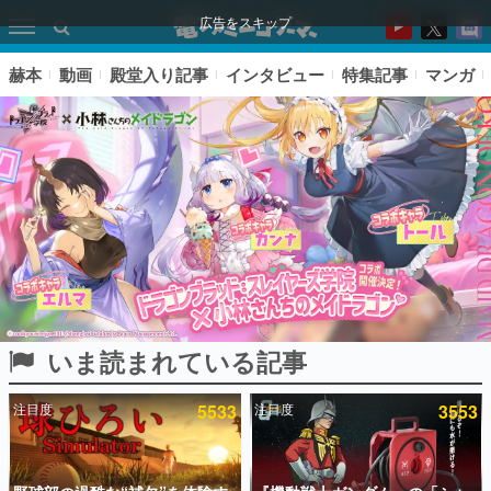
広告をスキップ
赫本
動画
殿堂入り記事
インタビュー
特集記事
マンガ
いま読まれている記事
ピックアップ
注目度
5533
注目度
3553
電ファミのいま読まれている記事ランキング
アプリセール情報