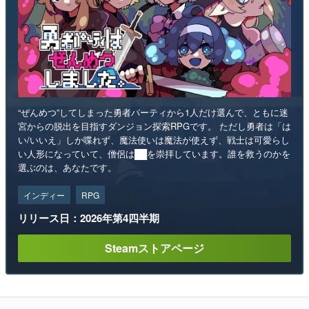
“ぜんめつ”してしまった勇者パーティから1人だけ選んで、ともに迷
宮からの脱出を目指すダンジョン探索RPGです。 ただし勇者は「は
い/いいえ」しか喋れず、魔法使いは魔法が使えず、戦士は可愛らし
い人形になっていて、僧侶は██を崇拝しています。誰を救うのかを
選ぶのは、あなたです。
インディー
RPG
リリース日：2026年第4四半期
Steamストアページ