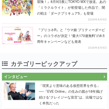
冒険！』8月9日夜にTOKYO MXで放送。あの
「ミラクルライト」が初登場した作品で、闇
の戦士「ダークプリキュア5」も登場
2026年8月9日
『プリコネR』と『ウマ娘 プリティーダービ
ー』のコラボが決定！“最大170連無料”の8.5
周年キャンペーンなども発表
2026年8月8日
カテゴリーピックアップ
インタビュー
「現実より意味のある仮想世界を作る」
──『EVE Online』の生みの親が18年掲げ
続ける”クレイジーな宣言”は、比喩ではな
く本気だった