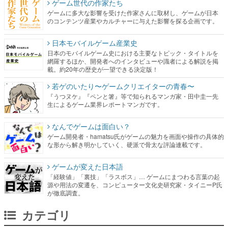
ゲーム世代の作家たち
ゲームに多大な影響を受けた作家さんに取材し、ゲームが日本
のコンテンツ産業やカルチャーに与えた影響を探る企画です。
日本モバイルゲーム産業史
日本のモバイルゲーム史における主要なトピック・タイトルを
網羅するほか、開発者へのインタビューや識者による解説を掲
載。約20年の歴史が一望できる決定版！
若ゲのいたり〜ゲームクリエイターの青春〜
『うつヌケ』『ペンと箸』等で知られるマンガ家・田中圭一先
生によるゲーム業界レポートマンガです。
なんでゲームは面白い？
ゲーム開発者・hamatsu氏がゲームの魅力を画面や操作の具体的
な形から解き明かしていく、硬派で骨太な評論連載です。
ゲームが変えた日本語
「経験値」「裏技」「ラスボス」… ゲームにまつわる言葉の起
源や用法の変遷を、コンピューター文化史研究家・タイニーP氏
が徹底調査。
カテゴリ