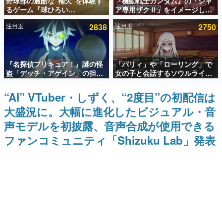
野球部の過酷な“補欠”を体験す
『機動戦士ガンダム』の「シャ
るゲーム『球ひろい
ア専用ザクⅡ」をイメージした
インタビュー
Simulator』が「1件」のウィッ
散水ホースリールが予約開始。
注目度
2838
注目度
2750
シュリストをもとにチェコ語に
本体にはシャアのパーソナルマ
連載・特集一覧
対応しSNSで話題に。『キング
ークやジオン公国軍のエンブレ
ダム・カム』開発元やチェコの
ム、型式番号などを配置
プロ野球選手から称賛の声
殿堂入り記事
『名探偵プリキュア！』謎の怪
「パリィ」や「ローリング」で
SNS拡散数が数千以上！ ページビュー数万以上！ などな
ど。多くの人々に読まれた、電ファミ渾身の“殿堂入り”記
盗「デッチ・アゲイン」の担当
女の子と会話するソウルライク
事をまとめました。
キャストは天﨑滉平さんと判
恋愛ゲーム『小早川さんはソウ
明。『Re:ゼロから始める異世
ルライク』無料公開。返事に失
“AI” VTuber・しずく、“2度目”の初配信は
ゲームの企画書
界生活』オットー役、『ヒプノ
敗すると「YOU DIED」
名作ゲームクリエイターの方々に製作時のエピソードをお
大盛況に。大幅に進化したビジュアル・音
シスマイク』山田三郎役など
聞きし、ヒットする企画（ゲーム）とは何か？を探ってい
きます。
声モデルを初披露、音声合成が使用できる
赫本
ファンコミュニティ「Shizuku Lab」発表
この物語を解いてはいけない。『赫本』は、〈試験問題〉
の形をした短編ホラー小説集です。
新世代に訊く
これからのデジタルゲーム市場を担う若きクリエイター達
の姿を追い、彼らのルーツと情熱を探っていきます。
ゲーム世代の作家たち
ゲームに多大な影響を受けた作家さんに取材し、ゲームが