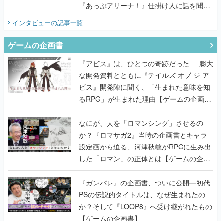
『あっぷアリーナ！』仕掛け人に話を聞い
てみた
インタビュー
の記事一覧
ゲームの企画書
『アビス』は、ひとつの奇跡だった──膨大
な開発資料とともに『テイルズ オブ ジ ア
ビス』開発陣に聞く、「生まれた意味を知
るRPG」が生まれた理由【ゲームの企画
書】
なにが、人を「ロマンシング」させるの
か？『ロマサガ2』当時の企画書とキャラ
設定画から迫る、河津秋敏がRPGに生み出
した「ロマン」の正体とは【ゲームの企画
書】
『ガンパレ』の企画書、ついに公開━初代
PSの伝説的タイトルは、なぜ生まれたの
か？そして『LOOP8』へ受け継がれたもの
【ゲームの企画書】