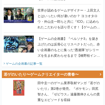
世界が認めるゲームデザイナー・上田文人
とはいったい何が凄いのか？ ヨコオタロ
ウ・外山圭一郎らと共に『ICO』に込めら
れたこだわりを語り尽くす！【ゲームの企
画書】
【ゲームの企画書】『ペルソナ3』を築き
上げたのは反骨心とリスペクトだった。赤
い企画書のもとに集った“愚連隊”がシリー
ズを生まれ変わらせるまで【橋野桂インタ
ビュー】
ゲームの企画書
の記事一覧
若ゲのいたり〜ゲームクリエイターの青春〜
田中圭一のゲーム業界取材マンガ『若ゲの
いたり』第2巻が発売。『ポケモン』田尻
智さん、『ゼビウス』遠藤雅伸さんらの貴
重なエピソードを収録