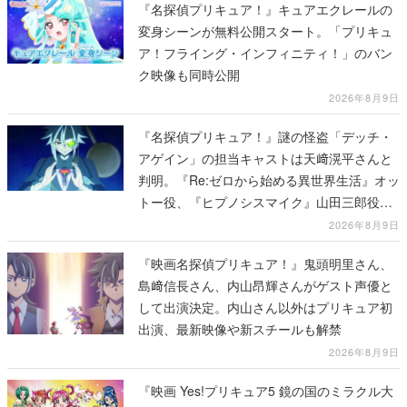
『名探偵プリキュア！』キュアエクレールの
変身シーンが無料公開スタート。「プリキュ
ア！フライング・インフィニティ！」のバン
ク映像も同時公開
2026年8月9日
『名探偵プリキュア！』謎の怪盗「デッチ・
アゲイン」の担当キャストは天﨑滉平さんと
判明。『Re:ゼロから始める異世界生活』オッ
トー役、『ヒプノシスマイク』山田三郎役な
ど
2026年8月9日
『映画名探偵プリキュア！』鬼頭明里さん、
島﨑信長さん、内山昂輝さんがゲスト声優と
して出演決定。内山さん以外はプリキュア初
出演、最新映像や新スチールも解禁
2026年8月9日
『映画 Yes!プリキュア5 鏡の国のミラクル大