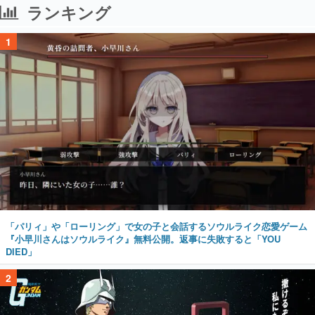
ランキング
1
「パリィ」や「ローリング」で女の子と会話するソウルライク恋愛ゲーム
『小早川さんはソウルライク』無料公開。返事に失敗すると「YOU
DIED」
2