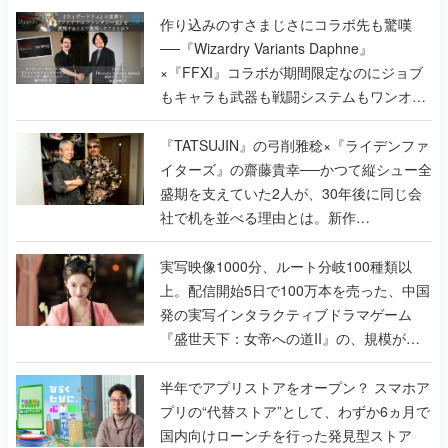
作り込みのすさまじさにコラボ先も驚嘆
──『Wizardry Variants Daphne』
×『FFXI』コラボが期間限定なのにジョブ
もキャラも武器も戦闘システムもワンオフ
で作り込まれた理由を両ディレクターに聞
く
『TATSUJIN』の弓削雅稔×『ライデンファ
イターズ』の齋藤貴幸──かつて縦シュー全
盛期を支えていた2人が、30年後に同じ会
社で机を並べる理由とは。新作
『TATSUJIN EXTREME』で初タッグを組
んだレジェンド2人に訊く開発秘話
実写映像1000分、ルート分岐100種類以
上。配信開始5日で100万本を売った、中国
発の実写インタラクティブドラマゲーム
『盛世天下：女帝への道II』の、規模が違
うこだわりをプロデューサーに聞いた
半年でアプリストアをオープン？ スマホア
プリの“代替ストア”として、わずか6ヵ月で
国内向けローンチを行った発見型ストア