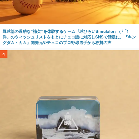
野球部の過酷な“補欠”を体験するゲーム『球ひろいSimulator』が「1
件」のウィッシュリストをもとにチェコ語に対応しSNSで話題に。『キン
グダム・カム』開発元やチェコのプロ野球選手から称賛の声
4