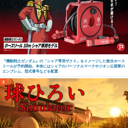
『機動戦士ガンダム』の「シャア専用ザクⅡ」をイメージした散水ホース
リールが予約開始。本体にはシャアのパーソナルマークやジオン公国軍の
エンブレム、型式番号などを配置
3