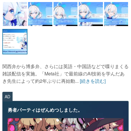
マンガ
女性向け
アプリレビュー
その他
電ファミニコゲーマーとは？
関西弁から博多弁、さらには英語・中国語などで喋りまくる
運営：株式会社マレ
雑談配信を実施。「Meta社」で最前線のAI技術を学んだあ
き先生によって約2年ぶりに再始動...
[続きを読む]
AD
勇者パーティはぜんめつしました。