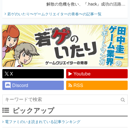
解散の危機を救い、『.hack』成功の活路を
開く。業界の快男児・松山 洋に流れる血は
若ゲのいたり〜ゲームクリエイターの青春〜
の記事一覧
『少年ジャンプ』色だった【若ゲのいた
り】
X
Youtube
Discord
RSS
ピックアップ
電ファミのいま読まれている記事ランキング