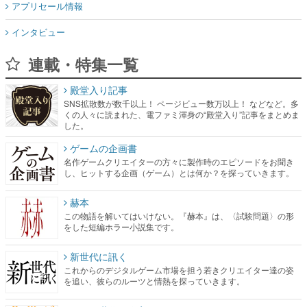
アプリセール情報
インタビュー
連載・特集一覧
殿堂入り記事
SNS拡散数が数千以上！ ページビュー数万以上！ などなど。多
くの人々に読まれた、電ファミ渾身の“殿堂入り”記事をまとめま
した。
ゲームの企画書
名作ゲームクリエイターの方々に製作時のエピソードをお聞き
し、ヒットする企画（ゲーム）とは何か？を探っていきます。
赫本
この物語を解いてはいけない。『赫本』は、〈試験問題〉の形
をした短編ホラー小説集です。
新世代に訊く
これからのデジタルゲーム市場を担う若きクリエイター達の姿
を追い、彼らのルーツと情熱を探っていきます。