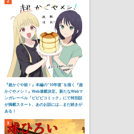
2
『超かぐや姫！』本編の“10年後”を描く『超
かぐやメシ！』Web連載決定。新たなWebマ
ンガレーベル「ビビビコミック」にて特別話
が掲載スタート、あのお話には…まだ続きが
ある！
3