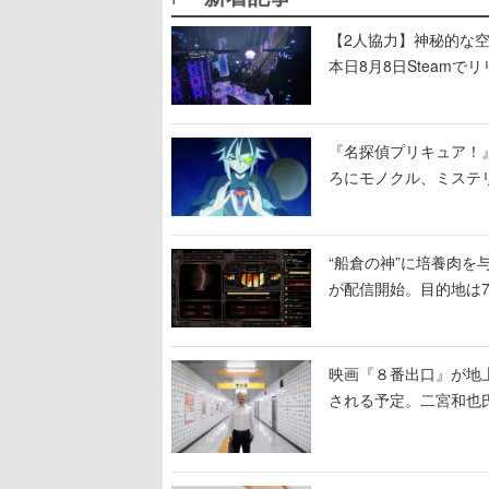
【2人協力】神秘的な空間でパ
本日8月8日Steam
ームを探索しながら脱
『名探偵プリキュア！
ろにモノクル、ミステ
“船倉の神”に培養肉
が配信開始。目的地は
人間を増やし、加工し
映画『８番出口』が地上
される予定。二宮和也氏
る河内大和氏の迫真の