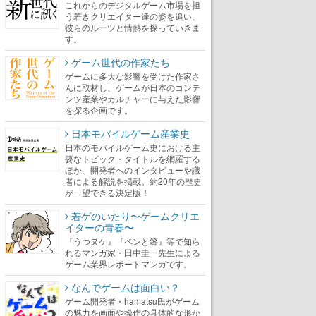
これからのデジタルゲーム市場を担
う若きクリエイター達の姿を追い、
彼らのルーツと情熱を探っていきま
す。
ゲーム世代の作家たち
ゲームに多大な影響を受けた作家さ
んに取材し、ゲームが日本のコンテ
ンツ産業やカルチャーに与えた影響
を探る企画です。
日本モバイルゲーム産業史
日本のモバイルゲーム史における主
要なトピック・タイトルを網羅する
ほか、開発者へのインタビューや識
者による解説を掲載。約20年の歴史
が一望できる決定版！
若ゲのいたり〜ゲームクリエ
イターの青春〜
『うつヌケ』『ペンと箸』等で知ら
れるマンガ家・田中圭一先生による
ゲーム業界レポートマンガです。
なんでゲームは面白い？
ゲーム開発者・hamatsu氏がゲーム
の魅力を画面や操作の具体的な形か