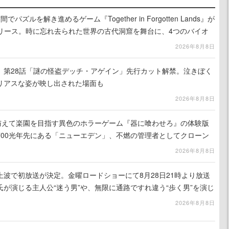
ズルを解き進めるゲーム『Together in Forgotten Lands』が
でリリース。時に忘れ去られた世界の古代洞窟を舞台に、4つのバイオ
出を目指す
2026年8月8日
』第28話「謎の怪盗デッチ・アゲイン」先行カット解禁。泣きぼく
リアスな姿が映し出された場面も
2026年8月8日
を与えて楽園を目指す異色のホラーゲーム『器に喰わせろ』の体験版
700光年先にある「ニューエデン」、不燃の管理者としてクローン
て神に捧げる
2026年8月8日
波で初放送が決定。金曜ロードショーにて8月28日21時より放送
が演じる主人公“迷う男”や、無限に通路ですれ違う“歩く男”を演じ
演技は必見
2026年8月8日