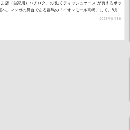
うふ店（自家用）ハチロク」の“動くティッシュケース”が買えるポッ
催へ。マンガの舞台である群馬の「イオンモール高崎」にて、8月
での期間限定で開催予定
2026年8月8日