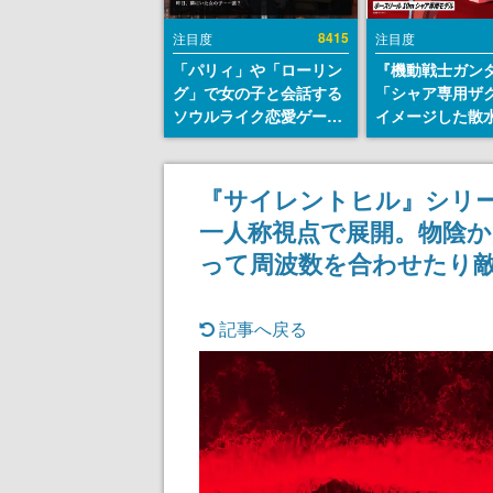
8415
注目度
注目度
「パリィ」や「ローリン
『機動戦士ガン
グ」で女の子と会話する
「シャア専用ザ
ソウルライク恋愛ゲーム
イメージした散
『小早川さんはソウルラ
リールが予約開
イク』無料公開。返事に
にはシャアのパ
失敗すると「YOU
マークやジオン
『サイレントヒル』シリーズ新作『
DIED」
エンブレム、型
一人称視点で展開。物陰か
どを配置
って周波数を合わせたり
記事へ戻る