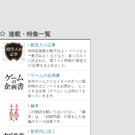
連載・特集一覧
殿堂入り記事
SNS拡散数が数千以上！ ページビュ
ー数万以上！ などなど。多くの人々
に読まれた、電ファミ渾身の“殿堂入
り”記事をまとめました。
ゲームの企画書
名作ゲームクリエイターの方々に製
作時のエピソードをお聞きし、ヒッ
トする企画（ゲーム）とは何か？を
探っていきます。
赫本
この物語を解いてはいけない。『赫
本』は、〈試験問題〉の形をした短
編ホラー小説集です。
新世代に訊く