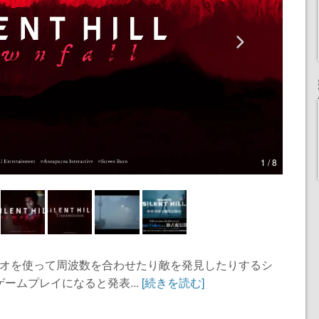
1 / 8
ジオを使って周波数を合わせたり敵を発見したりするシ
ームプレイになると発表...
[続きを読む]