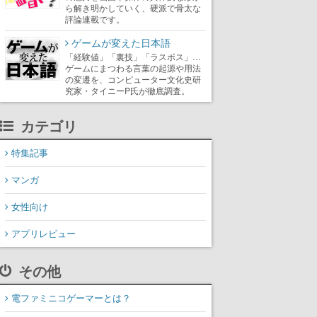
ら解き明かしていく、硬派で骨太な
評論連載です。
ゲームが変えた日本語
「経験値」「裏技」「ラスボス」…
ゲームにまつわる言葉の起源や用法
の変遷を、コンピューター文化史研
究家・タイニーP氏が徹底調査。
カテゴリ
特集記事
マンガ
女性向け
アプリレビュー
その他
電ファミニコゲーマーとは？