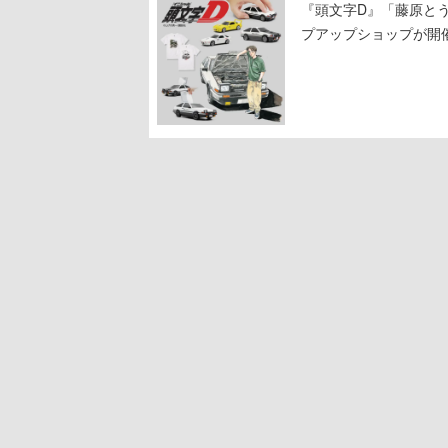
『頭文字D』「藤原と
プアップショップが開
11日から8月20日ま