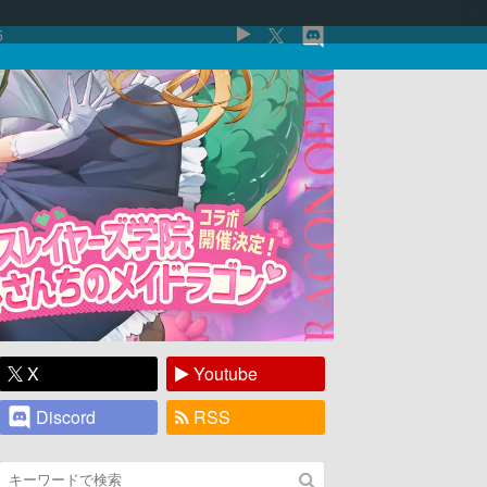
5
X
Youtube
Discord
RSS