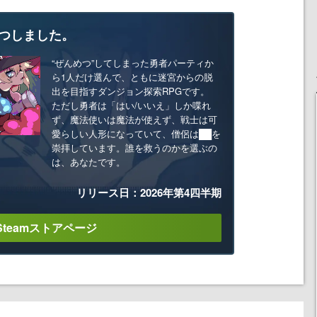
つしました。
“ぜんめつ”してしまった勇者パーティか
ら1人だけ選んで、ともに迷宮からの脱
出を目指すダンジョン探索RPGです。
ただし勇者は「はい/いいえ」しか喋れ
ず、魔法使いは魔法が使えず、戦士は可
愛らしい人形になっていて、僧侶は██を
崇拝しています。誰を救うのかを選ぶの
は、あなたです。
リリース日：2026年第4四半期
Steamストアページ