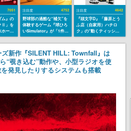
7051
4752
4642
注目度
注目度
ダム』の
野球部の過酷な“補欠”を
『頭文字D』「藤原とう
クⅡ」を
体験するゲーム『球ひろ
ふ店（自家用）ハチロ
水ホース
いSimulator』が「1件」
ク」の“動くティッシュ
始。本体
のウィッシュリストをも
ケース”が買えるポップ
ーソナル
とにチェコ語に対応し
アップショップが開催
公国軍の
SNSで話題に。『キング
へ。マンガの舞台である
SILENT HILL: Townfall』は
式番号な
ダム・カム』開発元やチ
群馬の「イオンモール高
ら“覗き込む”動作や、小型ラジオを使
ェコのプロ野球選手から
崎」にて、8月11日から8
称賛の声
月20日までの期間限定で
敵を発見したりするシステムも搭載
開催予定