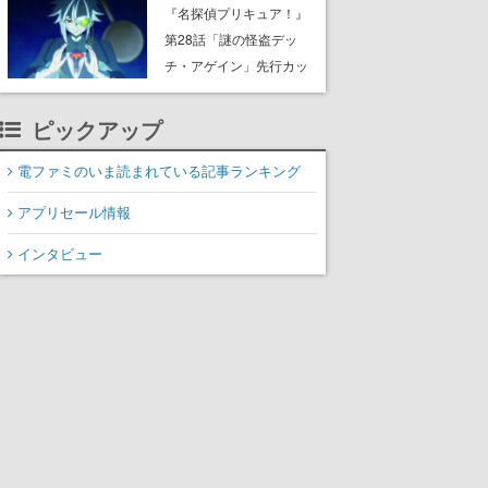
8月8日Steamでリリー
『名探偵プリキュア！』
ス。時に忘れ去られた世
第28話「謎の怪盗デッ
界の古代洞窟を舞台に、4
チ・アゲイン」先行カッ
つのバイオームを探索し
ト解禁。泣きぼくろにモ
ながら脱出を目指す
ノクル、ミステリアスな
ピックアップ
姿が映し出された場面も
電ファミのいま読まれている記事ランキング
アプリセール情報
インタビュー