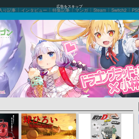
広告をスキップ
入り記事
インタビュー
特集記事
マンガ
Steam
Switch2
PS