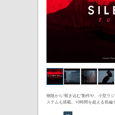
物陰から“覗き込む”動作や、小型ラ
ステムも搭載。10時間を超える長編ゲ