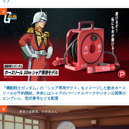
ップ
2
『機動戦士ガンダム』の「シャア専用ザクⅡ」をイメージした散水ホース
リールが予約開始。本体にはシャアのパーソナルマークやジオン公国軍の
エンブレム、型式番号などを配置
3