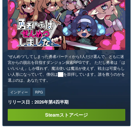
“ぜんめつ”してしまった勇者パーティから1人だけ選んで、ともに迷
宮からの脱出を目指すダンジョン探索RPGです。 ただし勇者は「は
い/いいえ」しか喋れず、魔法使いは魔法が使えず、戦士は可愛らし
い人形になっていて、僧侶は██を崇拝しています。誰を救うのかを
選ぶのは、あなたです。
インディー
RPG
リリース日：2026年第4四半期
Steamストアページ