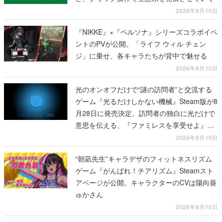
2026年8月10日
『NIKKE』×『ペルソナ』シリーズコラボイベ
ントのPVが公開。「ライフ ウィル チェン
ジ」に乗せ、各キャラたちが背中で魅せる
2026年8月10日
光のオンオフだけで“謎の訪問者”と交流する
ゲーム『光るだけしかない機械』Steam版が8
月28日に発売決定。訪問者の独白に光だけで
意思を伝える、『ファミレスを享受せよ』開
発元の最新作
2026年8月10日
“朝凪先生”キャラデザのフィットネスリズム
ゲーム『がんばれ！チアリズム』Steamスト
アページが公開。キャラクターのCVは陽向葵
ゅかさん
2026年8月10日