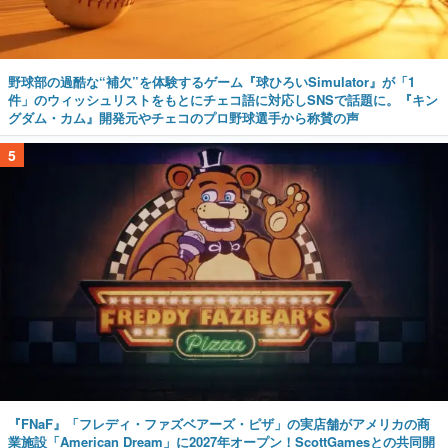
野球部の過酷な“補欠”を体験するゲーム『球ひろいSimulator』が「1
件」のウィッシュリストをもとにチェコ語に対応しSNSで話題に。『キン
グダム・カム』開発元やチェコのプロ野球選手から称賛の声
5
『FNaF』「フレディ・ファズベアーズ・ピザ」の実店舗がアメリカの商
業施設「American Dream」に2027年オープン！ScottGamesとの共同開