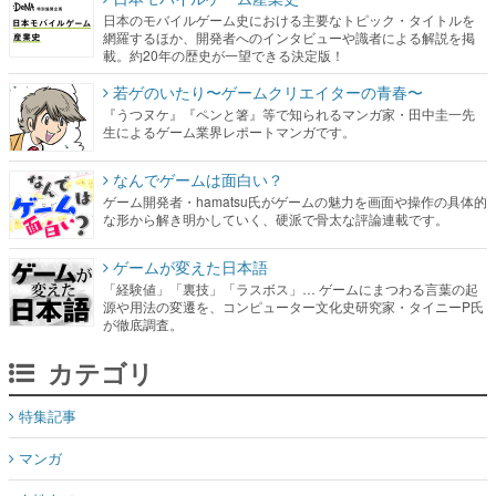
日本のモバイルゲーム史における主要なトピック・タイトルを
網羅するほか、開発者へのインタビューや識者による解説を掲
載。約20年の歴史が一望できる決定版！
若ゲのいたり〜ゲームクリエイターの青春〜
『うつヌケ』『ペンと箸』等で知られるマンガ家・田中圭一先
生によるゲーム業界レポートマンガです。
なんでゲームは面白い？
ゲーム開発者・hamatsu氏がゲームの魅力を画面や操作の具体的
な形から解き明かしていく、硬派で骨太な評論連載です。
ゲームが変えた日本語
「経験値」「裏技」「ラスボス」… ゲームにまつわる言葉の起
源や用法の変遷を、コンピューター文化史研究家・タイニーP氏
が徹底調査。
カテゴリ
特集記事
マンガ