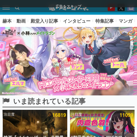
広告をスキップ
赫本
動画
殿堂入り記事
インタビュー
特集記事
マンガ
いま読まれている記事
ピックアップ
注目度
16819
注目度
11099
電ファミのいま読まれている記事ランキング
アプリセール情報