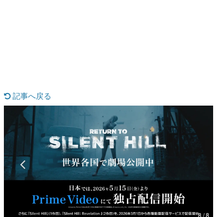
日本のコンテンツ産業やカルチャーに与えた影響を探る企
画です。
日本モバイルゲーム産業史
日本のモバイルゲーム史における主要なトピック・タイト
ルを網羅するほか、開発者へのインタビューや識者による
解説を掲載。約20年の歴史が一望できる決定版！
若ゲのいたり〜ゲームクリエイターの青春〜
『うつヌケ』『ペンと箸』等で知られるマンガ家・田中圭
一先生によるゲーム業界レポートマンガです。
記事へ戻る
なんでゲームは面白い？
ゲーム開発者・hamatsu氏がゲームの魅力を画面や操作の
具体的な形から解き明かしていく、硬派で骨太な評論連載
です。
ゲームが変えた日本語
「経験値」「裏技」「ラスボス」… ゲームにまつわる言葉
の起源や用法の変遷を、コンピューター文化史研究家・タ
イニーP氏が徹底調査。
カテゴリ
8 / 8
特集記事