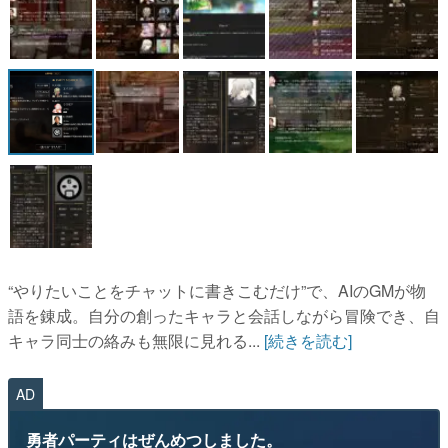
マンガ
女性向け
アプリレビュー
その他
電ファミニコゲーマーとは？
運営：株式会社マレ
“やりたいことをチャットに書きこむだけ”で、AIのGMが物
語を錬成。自分の創ったキャラと会話しながら冒険でき、自
キャラ同士の絡みも無限に見れる...
[続きを読む]
AD
勇者パーティはぜんめつしました。