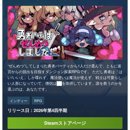
“ぜんめつ”してしまった勇者パーティから1人だけ選んで、ともに迷
宮からの脱出を目指すダンジョン探索RPGです。 ただし勇者は「は
い/いいえ」しか喋れず、魔法使いは魔法が使えず、戦士は可愛らし
い人形になっていて、僧侶は██を崇拝しています。誰を救うのかを
選ぶのは、あなたです。
インディー
RPG
リリース日：2026年第4四半期
Steamストアページ