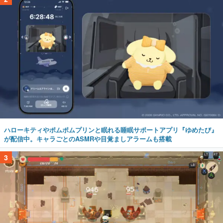
ハローキティやポムポムプリンと眠れる睡眠サポートアプリ『ゆめたび』
が配信中。キャラごとのASMRや目覚ましアラームも搭載
3