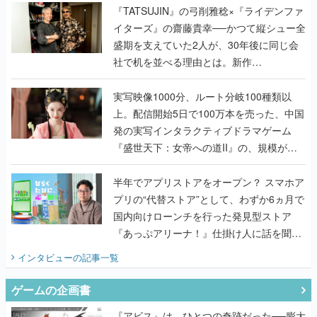
く
『TATSUJIN』の弓削雅稔×『ライデンファ
イターズ』の齋藤貴幸──かつて縦シュー全
盛期を支えていた2人が、30年後に同じ会
社で机を並べる理由とは。新作
『TATSUJIN EXTREME』で初タッグを組
んだレジェンド2人に訊く開発秘話
実写映像1000分、ルート分岐100種類以
上。配信開始5日で100万本を売った、中国
発の実写インタラクティブドラマゲーム
『盛世天下：女帝への道II』の、規模が違
うこだわりをプロデューサーに聞いた
半年でアプリストアをオープン？ スマホア
プリの“代替ストア”として、わずか6ヵ月で
国内向けローンチを行った発見型ストア
『あっぷアリーナ！』仕掛け人に話を聞い
てみた
インタビュー
の記事一覧
ゲームの企画書
『アビス』は、ひとつの奇跡だった──膨大