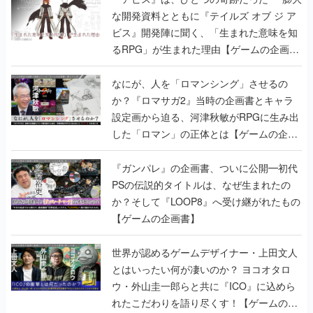
な開発資料とともに『テイルズ オブ ジ ア
ビス』開発陣に聞く、「生まれた意味を知
るRPG」が生まれた理由【ゲームの企画
書】
なにが、人を「ロマンシング」させるの
か？『ロマサガ2』当時の企画書とキャラ
設定画から迫る、河津秋敏がRPGに生み出
した「ロマン」の正体とは【ゲームの企画
書】
『ガンパレ』の企画書、ついに公開━初代
PSの伝説的タイトルは、なぜ生まれたの
か？そして『LOOP8』へ受け継がれたもの
【ゲームの企画書】
世界が認めるゲームデザイナー・上田文人
とはいったい何が凄いのか？ ヨコオタロ
ウ・外山圭一郎らと共に『ICO』に込めら
れたこだわりを語り尽くす！【ゲームの企