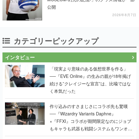
公開
2026年8月7日
カテゴリーピックアップ
インタビュー
「現実より意味のある仮想世界を作る」
──『EVE Online』の生みの親が18年掲げ
続ける”クレイジーな宣言”は、比喩ではな
く本気だった
作り込みのすさまじさにコラボ先も驚嘆
──『Wizardry Variants Daphne』
×『FFXI』コラボが期間限定なのにジョブ
もキャラも武器も戦闘システムもワンオフ
で作り込まれた理由を両ディレクターに聞