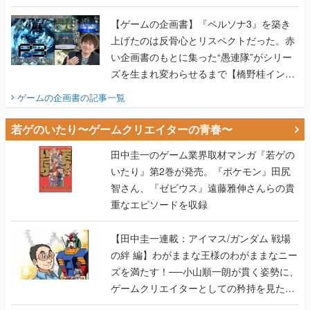
画書】
【ゲームの企画書】『ペルソナ3』を築き
上げたのは反骨心とリスペクトだった。赤
い企画書のもとに集った“愚連隊”がシリー
ズを生まれ変わらせるまで【橋野桂インタ
ビュー】
ゲームの企画書
の記事一覧
若ゲのいたり〜ゲームクリエイターの青春〜
田中圭一のゲーム業界取材マンガ『若ゲの
いたり』第2巻が発売。『ポケモン』田尻
智さん、『ゼビウス』遠藤雅伸さんらの貴
重なエピソードを収録
【田中圭一連載：アイマス/ガンダム 戦場
の絆 編】わがままな王様のわがままなニー
ズを満たす！──小山順一朗が貫く姿勢に、
ゲームクリエイターとしての矜持を見た
【若ゲのいたり最終回】