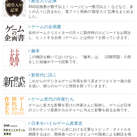
殿堂入り記事
SNS拡散数が数千以上！ ページビュー数万以上！ などなど。多
くの人々に読まれた、電ファミ渾身の“殿堂入り”記事をまとめま
した。
ゲームの企画書
名作ゲームクリエイターの方々に製作時のエピソードをお聞き
し、ヒットする企画（ゲーム）とは何か？を探っていきます。
赫本
この物語を解いてはいけない。『赫本』は、〈試験問題〉の形
をした短編ホラー小説集です。
新世代に訊く
これからのデジタルゲーム市場を担う若きクリエイター達の姿
を追い、彼らのルーツと情熱を探っていきます。
ゲーム世代の作家たち
ゲームに多大な影響を受けた作家さんに取材し、ゲームが日本
のコンテンツ産業やカルチャーに与えた影響を探る企画です。
日本モバイルゲーム産業史
日本のモバイルゲーム史における主要なトピック・タイトルを
網羅するほか、開発者へのインタビューや識者による解説を掲