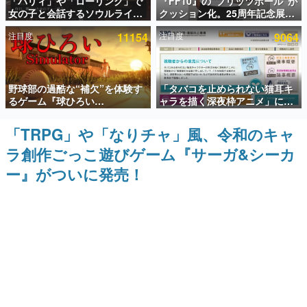
「パリィ」や「ローリング」で
『FF10』の“ブリッツボール”が
女の子と会話するソウルライク
クッション化。25周年記念展
インタビュー
恋愛ゲーム『小早川さんはソウ
「FINAL FANTASY X
注目度
11154
注目度
9064
ルライク』無料公開。返事に失
MUSEUM-幻光の記憶-」のグッ
連載・特集一覧
敗すると「YOU DIED」
ズ情報が一部公開
殿堂入り記事
野球部の過酷な“補欠”を体験す
「タバコを止められない猫耳キ
SNS拡散数が数千以上！ ページビュー数万以上！ などな
ど。多くの人々に読まれた、電ファミ渾身の“殿堂入り”記
るゲーム『球ひろい
ャラを描く深夜枠アニメ」に視
事をまとめました。
Simulator』が「1件」のウィッ
聴者の一部から批判意見。違法
シュリストをもとにチェコ語に
薬物の使用と思しき描写も含め
「TRPG」や「なりチャ」風、令和のキャ
ゲームの企画書
対応しSNSで話題に。『キング
て、BPOが議論を交わす
名作ゲームクリエイターの方々に製作時のエピソードをお
ラ創作ごっこ遊びゲーム『サーガ&シーカ
ダム・カム』開発元やチェコの
聞きし、ヒットする企画（ゲーム）とは何か？を探ってい
プロ野球選手から称賛の声
きます。
ー』がついに発売！
赫本
この物語を解いてはいけない。『赫本』は、〈試験問題〉
の形をした短編ホラー小説集です。
新世代に訊く
これからのデジタルゲーム市場を担う若きクリエイター達
の姿を追い、彼らのルーツと情熱を探っていきます。
ゲーム世代の作家たち
ゲームに多大な影響を受けた作家さんに取材し、ゲームが