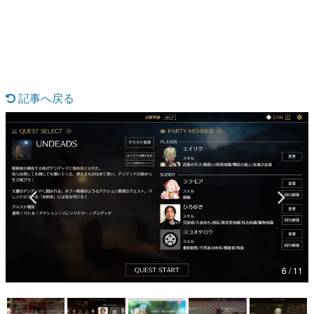
日本のコンテンツ産業やカルチャーに与えた影響を探る企
画です。
日本モバイルゲーム産業史
日本のモバイルゲーム史における主要なトピック・タイト
ルを網羅するほか、開発者へのインタビューや識者による
解説を掲載。約20年の歴史が一望できる決定版！
記事へ戻る
若ゲのいたり〜ゲームクリエイターの青春〜
『うつヌケ』『ペンと箸』等で知られるマンガ家・田中圭
一先生によるゲーム業界レポートマンガです。
なんでゲームは面白い？
ゲーム開発者・hamatsu氏がゲームの魅力を画面や操作の
具体的な形から解き明かしていく、硬派で骨太な評論連載
です。
ゲームが変えた日本語
「経験値」「裏技」「ラスボス」… ゲームにまつわる言葉
の起源や用法の変遷を、コンピューター文化史研究家・タ
イニーP氏が徹底調査。
6 / 11
カテゴリ
特集記事