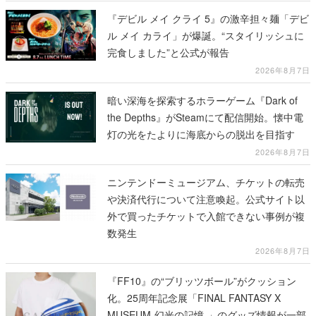
『デビル メイ クライ 5』の激辛担々麺「デビ
ル メイ カライ」が爆誕。“スタイリッシュに
完食しました”と公式が報告
2026年8月7日
暗い深海を探索するホラーゲーム『Dark of
the Depths』がSteamにて配信開始。懐中電
灯の光をたよりに海底からの脱出を目指す
2026年8月7日
ニンテンドーミュージアム、チケットの転売
や決済代行について注意喚起。公式サイト以
外で買ったチケットで入館できない事例が複
数発生
2026年8月7日
『FF10』の“ブリッツボール”がクッション
化。25周年記念展「FINAL FANTASY X
MUSEUM-幻光の記憶-」のグッズ情報が一部