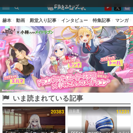
広告をスキップ
赫本
動画
殿堂入り記事
インタビュー
特集記事
マンガ
いま読まれている記事
ピックアップ
注目度
20383
注目度
11231
電ファミのいま読まれている記事ランキング
アプリセール情報