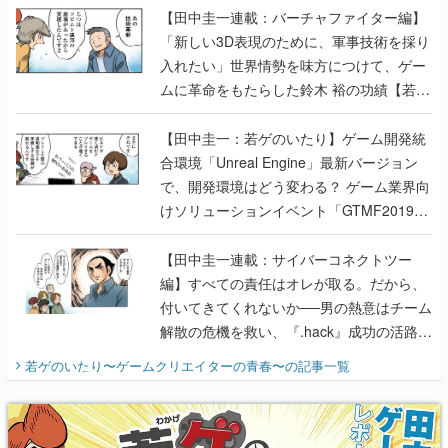
【田中圭一連載：バーチャファイター編】
「新しい3D表現のために、軍事技術を採り
入れたい」世界情勢を味方につけて、ゲー
ムに革命をもたらした鈴木 裕の功績【若ゲ
のいたり】
【田中圭一：若ゲのいたり】ゲーム開発統
合環境「Unreal Engine」最新バージョン
で、開発環境はどう変わる？ ゲーム業界向
けソリューションイベント「GTMF2019」
に行って、より理解を深めよう【PR】
【田中圭一連載：サイバーコネクトツー
編】すべての責任はオレが取る。だから、
付いてきてくれないか──男の熱意はチーム
解散の危機を救い、『.hack』成功の活路を
開く。業界の快男児・松山 洋に流れる血は
若ゲのいたり〜ゲームクリエイターの青春〜
の記事一覧
『少年ジャンプ』色だった【若ゲのいた
り】