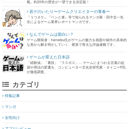
載。約20年の歴史が一望できる決定版！
若ゲのいたり〜ゲームクリエイターの青春〜
『うつヌケ』『ペンと箸』等で知られるマンガ家・田中圭一先
生によるゲーム業界レポートマンガです。
なんでゲームは面白い？
ゲーム開発者・hamatsu氏がゲームの魅力を画面や操作の具体的
な形から解き明かしていく、硬派で骨太な評論連載です。
ゲームが変えた日本語
「経験値」「裏技」「ラスボス」… ゲームにまつわる言葉の起
源や用法の変遷を、コンピューター文化史研究家・タイニーP氏
が徹底調査。
カテゴリ
特集記事
マンガ
女性向け
アプリレビュー