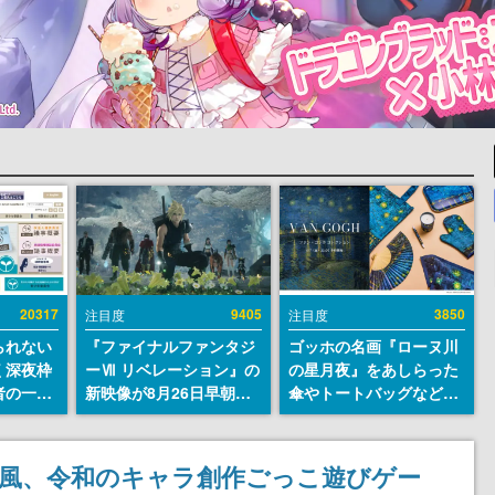
20317
9405
3850
注目度
注目度
られない
『ファイナルファンタジ
ゴッホの名画『ローヌ川
く深夜枠
ーⅦ リベレーション』の
の星月夜』をあしらった
者の一部
新映像が8月26日早朝に
傘やトートバッグなどが
違法薬物
公開へ。『FF7』リメイ
登場。8月7日21時より2
描写も含
クシリーズの完結編、
日間限定で予約販売
論を交わ
「gamescom」のオープ
」風、令和のキャラ創作ごっこ遊びゲー
ニングナイトライブにて