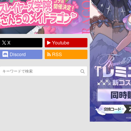
X
Youtube
Discord
RSS