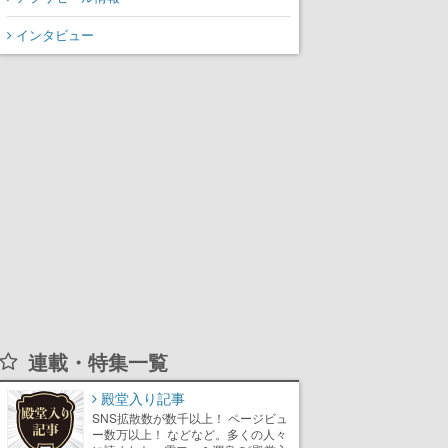
インタビュー
連載・特集一覧
殿堂入り記事
SNS拡散数が数千以上！ ページビュ
ー数万以上！ などなど。多くの人々