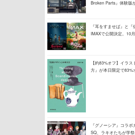
Broken Parts
いく
『耳をすませば』と『
IMAXで公開決定。10
【約83%オフ】イラ
方』が本日限定で83%
タイル、工芸がわかる
『グノーシア』コラボ
SQ、ラキオたちが学