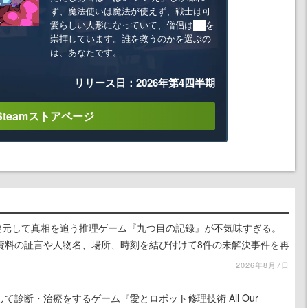
ず、魔法使いは魔法が使えず、戦士は可
愛らしい人形になっていて、僧侶は██を
崇拝しています。誰を救うのかを選ぶの
は、あなたです。
リリース日：2026年第4四半期
Steamストアページ
を復元して真相を追う推理ゲーム『九つ目の記録』が不気味すぎる。
資料の証言や人物名、場所、時刻を結び付けて8件の未解決事件を再
2026年8月7日
て診断・治療をするゲーム『愛とロボット修理技術 All Our