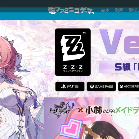
赫本
動画
殿堂