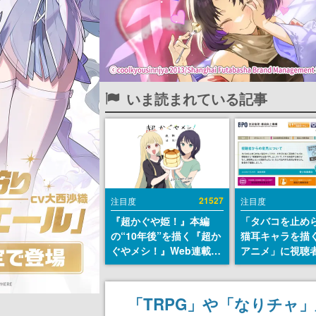
いま読まれている記事
21527
注目度
注目度
『超かぐや姫！』本編
「タバコを止め
の“10年後”を描く『超か
猫耳キャラを描
ぐやメシ！』Web連載決
アニメ」に視聴
定。新たなWebマンガレ
から批判意見。
ーベル「ビビビコミッ
の使用と思しき
ク」にて特別話が掲載ス
めて、BPOが議
「TRPG」や「なりチャ
タート、あのお話には…
す