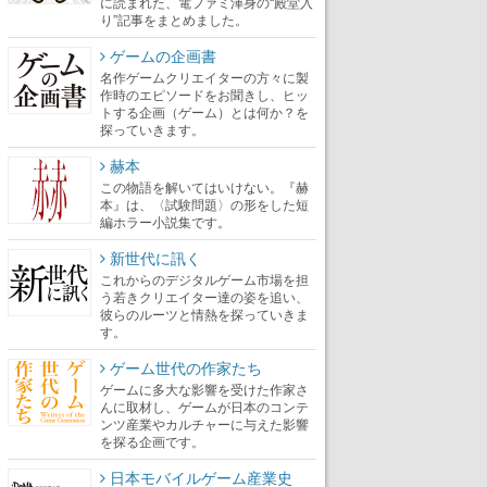
に読まれた、電ファミ渾身の“殿堂入
り”記事をまとめました。
ゲームの企画書
名作ゲームクリエイターの方々に製
作時のエピソードをお聞きし、ヒッ
トする企画（ゲーム）とは何か？を
探っていきます。
赫本
この物語を解いてはいけない。『赫
本』は、〈試験問題〉の形をした短
編ホラー小説集です。
新世代に訊く
これからのデジタルゲーム市場を担
う若きクリエイター達の姿を追い、
彼らのルーツと情熱を探っていきま
す。
ゲーム世代の作家たち
ゲームに多大な影響を受けた作家さ
んに取材し、ゲームが日本のコンテ
ンツ産業やカルチャーに与えた影響
を探る企画です。
日本モバイルゲーム産業史