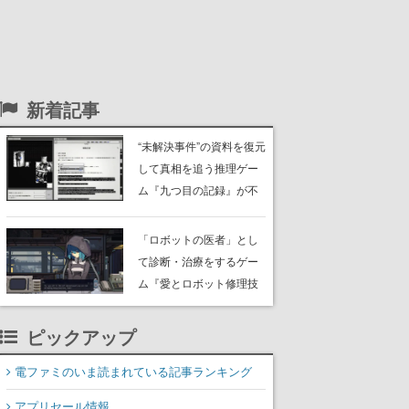
新着記事
“未解決事件”の資料を復元
して真相を追う推理ゲー
ム『九つ目の記録』が不
気味すぎる。焼失した検
事が残した資料の証言や
「ロボットの医者」とし
人物名、場所、時刻を結
て診断・治療をするゲー
び付けて8件の未解決事件
ム『愛とロボット修理技
を再構築していく
術 All Our Broken Parts』
体験版がリリース。さま
ピックアップ
ざまな患者を分解し、書
き換え、そして消去して
電ファミのいま読まれている記事ランキング
いく
アプリセール情報