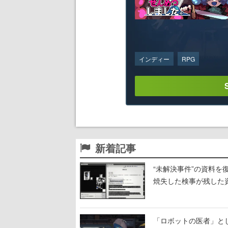
インディー
RPG
新着記事
“未解決事件”の資料
焼失した検事が残した
構築していく
「ロボットの医者」とし