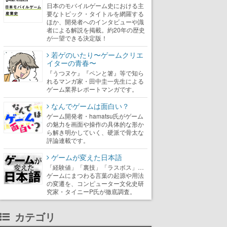
日本のモバイルゲーム史における主
要なトピック・タイトルを網羅する
ほか、開発者へのインタビューや識
者による解説を掲載。約20年の歴史
が一望できる決定版！
若ゲのいたり〜ゲームクリエ
イターの青春〜
『うつヌケ』『ペンと箸』等で知ら
れるマンガ家・田中圭一先生による
ゲーム業界レポートマンガです。
なんでゲームは面白い？
ゲーム開発者・hamatsu氏がゲーム
の魅力を画面や操作の具体的な形か
ら解き明かしていく、硬派で骨太な
評論連載です。
ゲームが変えた日本語
「経験値」「裏技」「ラスボス」…
ゲームにまつわる言葉の起源や用法
の変遷を、コンピューター文化史研
究家・タイニーP氏が徹底調査。
カテゴリ