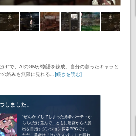
1 / 11
だけ”で、AIのGMが物語を錬成。自分の創ったキャラと
の絡みも無限に見れる...
[続きを読む]
つしました。
“ぜんめつ”してしまった勇者パーティか
ら1人だけ選んで、ともに迷宮からの脱
出を目指すダンジョン探索RPGです。
ただし勇者は「はい/いいえ」しか喋れ