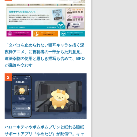
「タバコを止められない猫耳キャラを描く深
夜枠アニメ」に視聴者の一部から批判意見。
違法薬物の使用と思しき描写も含めて、BPO
が議論を交わす
2
ハローキティやポムポムプリンと眠れる睡眠
サポートアプリ『ゆめたび』が配信中。キャ