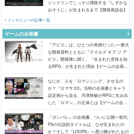
ジックリンでこっそり掃除する『しずかな
おそうじ』が生まれるまで【開発座談会】
インタビュー
の記事一覧
ゲームの企画書
『アビス』は、ひとつの奇跡だった──膨大
な開発資料とともに『テイルズ オブ ジ ア
ビス』開発陣に聞く、「生まれた意味を知
るRPG」が生まれた理由【ゲームの企画
書】
なにが、人を「ロマンシング」させるの
か？『ロマサガ2』当時の企画書とキャラ
設定画から迫る、河津秋敏がRPGに生み出
した「ロマン」の正体とは【ゲームの企画
書】
『ガンパレ』の企画書、ついに公開━初代
PSの伝説的タイトルは、なぜ生まれたの
か？そして『LOOP8』へ受け継がれたもの