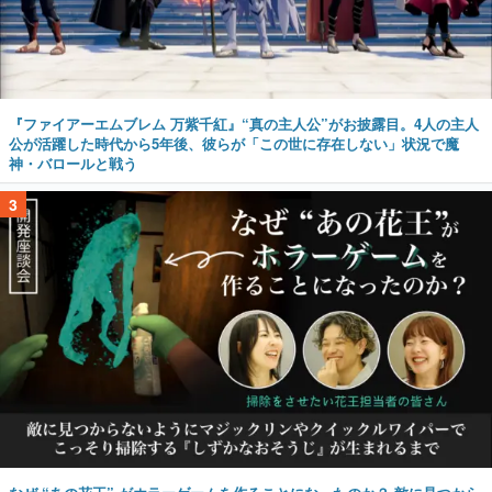
『ファイアーエムブレム 万紫千紅』“真の主人公”がお披露目。4人の主人
公が活躍した時代から5年後、彼らが「この世に存在しない」状況で魔
神・バロールと戦う
3