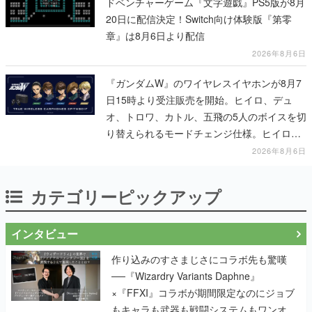
ドベンチャーゲーム『文字遊戯』PS5版が8月
20日に配信決定！Switch向け体験版『第零
章』は8月6日より配信
2026年8月6日
『ガンダムW』のワイヤレスイヤホンが8月7
日15時より受注販売を開始。ヒイロ、デュ
オ、トロワ、カトル、五飛の5人のボイスを切
り替えられるモードチェンジ仕様。ヒイロが
「お前を殺す」「死ぬほど痛いぞ」とささや
2026年8月6日
く
カテゴリーピックアップ
インタビュー
作り込みのすさまじさにコラボ先も驚嘆
──『Wizardry Variants Daphne』
×『FFXI』コラボが期間限定なのにジョブ
もキャラも武器も戦闘システムもワンオフ