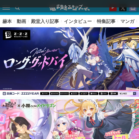
広告をスキップ
赫本
動画
殿堂入り記事
インタビュー
特集記事
マンガ
ピックアップ
電ファミのいま読まれている記事ランキング
アプリセール情報