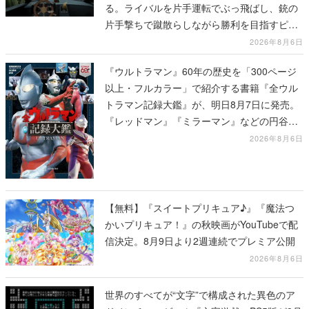
る。ライバルを片手運転でぶっ飛ばし、銃の
片手撃ちで蹴散らしながら勝利を目指すピク
セルアート調のローグライク
2026年8月6日
『ウルトラマン』60年の歴史を「300ページ
以上・フルカラー」で紹介する書籍『全ウル
トラマン記録大鑑』が、明日8月7日に発売。
『レッドマン』『ミラーマン』などの円谷特
撮も30作品以上掲載
2026年8月6日
【無料】『スイートプリキュア♪』『魔法つ
かいプリキュア！』の秋映画がYouTubeで配
信決定。8月9日より2週連続でプレミア公開
2026年8月6日
世界のすべてが“文字”で構成された異色のア