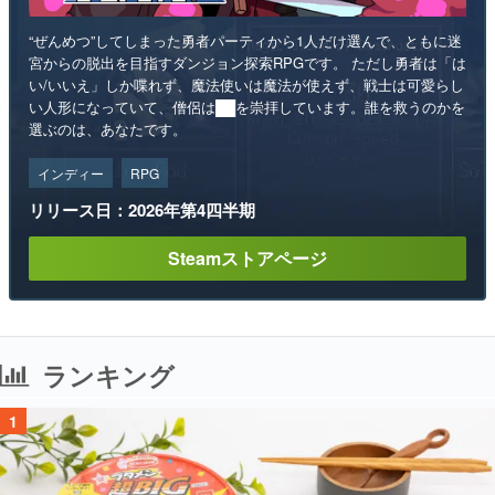
“ぜんめつ”してしまった勇者パーティから1人だけ選んで、ともに迷
宮からの脱出を目指すダンジョン探索RPGです。 ただし勇者は「は
い/いいえ」しか喋れず、魔法使いは魔法が使えず、戦士は可愛らし
い人形になっていて、僧侶は██を崇拝しています。誰を救うのかを
選ぶのは、あなたです。
インディー
RPG
リリース日：2026年第4四半期
Steamストアページ
ランキング
1