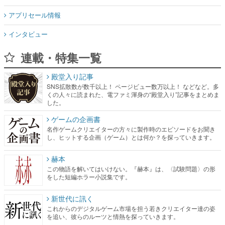
アプリセール情報
インタビュー
連載・特集一覧
殿堂入り記事
SNS拡散数が数千以上！ ページビュー数万以上！ などなど。多
くの人々に読まれた、電ファミ渾身の“殿堂入り”記事をまとめま
した。
ゲームの企画書
名作ゲームクリエイターの方々に製作時のエピソードをお聞き
し、ヒットする企画（ゲーム）とは何か？を探っていきます。
赫本
この物語を解いてはいけない。『赫本』は、〈試験問題〉の形
をした短編ホラー小説集です。
新世代に訊く
これからのデジタルゲーム市場を担う若きクリエイター達の姿
を追い、彼らのルーツと情熱を探っていきます。