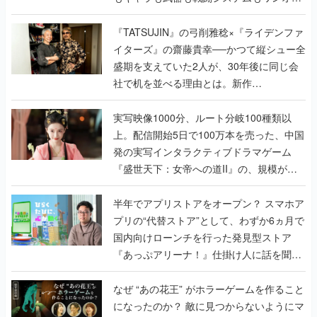
で作り込まれた理由を両ディレクターに聞
く
『TATSUJIN』の弓削雅稔×『ライデンファ
イターズ』の齋藤貴幸──かつて縦シュー全
盛期を支えていた2人が、30年後に同じ会
社で机を並べる理由とは。新作
『TATSUJIN EXTREME』で初タッグを組
んだレジェンド2人に訊く開発秘話
実写映像1000分、ルート分岐100種類以
上。配信開始5日で100万本を売った、中国
発の実写インタラクティブドラマゲーム
『盛世天下：女帝への道II』の、規模が違
うこだわりをプロデューサーに聞いた
半年でアプリストアをオープン？ スマホア
プリの“代替ストア”として、わずか6ヵ月で
国内向けローンチを行った発見型ストア
『あっぷアリーナ！』仕掛け人に話を聞い
てみた
なぜ “あの花王” がホラーゲームを作ること
になったのか？ 敵に見つからないようにマ