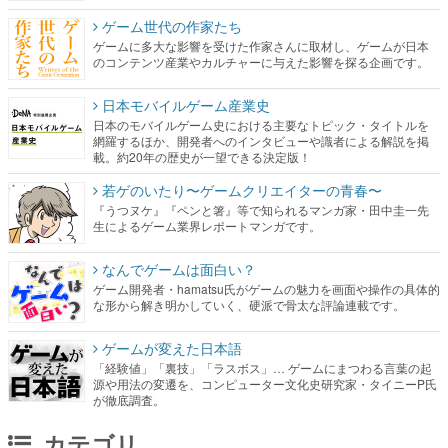
ゲーム世代の作家たち
ゲームに多大な影響を受けた作家さんに取材し、ゲームが日本
のコンテンツ産業やカルチャーに与えた影響を探る企画です。
日本モバイルゲーム産業史
日本のモバイルゲーム史における主要なトピック・タイトルを
網羅するほか、開発者へのインタビューや識者による解説を掲
載。約20年の歴史が一望できる決定版！
若ゲのいたり〜ゲームクリエイターの青春〜
『うつヌケ』『ペンと箸』等で知られるマンガ家・田中圭一先
生によるゲーム業界レポートマンガです。
なんでゲームは面白い？
ゲーム開発者・hamatsu氏がゲームの魅力を画面や操作の具体的
な形から解き明かしていく、硬派で骨太な評論連載です。
ゲームが変えた日本語
「経験値」「裏技」「ラスボス」… ゲームにまつわる言葉の起
源や用法の変遷を、コンピューター文化史研究家・タイニーP氏
が徹底調査。
カテゴリ