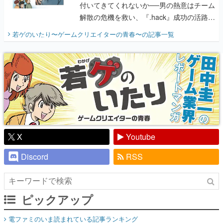
付いてきてくれないか──男の熱意はチーム
解散の危機を救い、『.hack』成功の活路を
開く。業界の快男児・松山 洋に流れる血は
若ゲのいたり〜ゲームクリエイターの青春〜
の記事一覧
『少年ジャンプ』色だった【若ゲのいた
り】
X
Youtube
Discord
RSS
ピックアップ
電ファミのいま読まれている記事ランキング