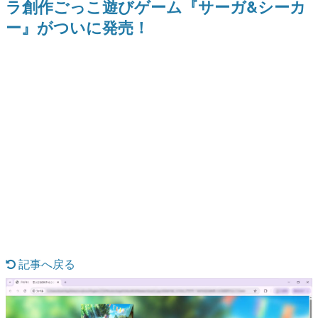
ラ創作ごっこ遊びゲーム『サーガ&シーカ
式リリースを記念したキャンペ
を描く
日本のコンテンツ産業やカルチャーに与えた影響を探る企
ーン
ー』がついに発売！
画です。
日本モバイルゲーム産業史
日本のモバイルゲーム史における主要なトピック・タイト
ルを網羅するほか、開発者へのインタビューや識者による
解説を掲載。約20年の歴史が一望できる決定版！
若ゲのいたり〜ゲームクリエイターの青春〜
『うつヌケ』『ペンと箸』等で知られるマンガ家・田中圭
一先生によるゲーム業界レポートマンガです。
なんでゲームは面白い？
ゲーム開発者・hamatsu氏がゲームの魅力を画面や操作の
具体的な形から解き明かしていく、硬派で骨太な評論連載
です。
ゲームが変えた日本語
「経験値」「裏技」「ラスボス」… ゲームにまつわる言葉
の起源や用法の変遷を、コンピューター文化史研究家・タ
イニーP氏が徹底調査。
記事へ戻る
カテゴリ
特集記事