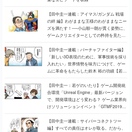
【田中圭一連載：アイマス/ガンダム 戦場
の絆 編】わがままな王様のわがままなニー
ズを満たす！──小山順一朗が貫く姿勢に、
ゲームクリエイターとしての矜持を見た
【若ゲのいたり最終回】
【田中圭一連載：バーチャファイター編】
「新しい3D表現のために、軍事技術を採り
入れたい」世界情勢を味方につけて、ゲー
ムに革命をもたらした鈴木 裕の功績【若ゲ
のいたり】
【田中圭一：若ゲのいたり】ゲーム開発統
合環境「Unreal Engine」最新バージョン
で、開発環境はどう変わる？ ゲーム業界向
けソリューションイベント「GTMF2019」
に行って、より理解を深めよう【PR】
【田中圭一連載：サイバーコネクトツー
編】すべての責任はオレが取る。だから、