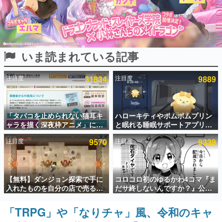
インタビュー
連載・特集一覧
いま読まれている記事
殿堂入り記事
SNS拡散数が数千以上！ ページビュー数万以上！ などな
ど。多くの人々に読まれた、電ファミ渾身の“殿堂入り”記
注目度
31834
注目度
9889
事をまとめました。
ゲームの企画書
名作ゲームクリエイターの方々に製作時のエピソードをお
聞きし、ヒットする企画（ゲーム）とは何か？を探ってい
「タバコを止められない猫耳キ
ハローキティやポムポムプリン
きます。
ャラを描く深夜枠アニメ」に視
と眠れる睡眠サポートアプリ
聴者の一部から批判意見。違法
『ゆめたび』が配信中。キャラ
赫本
注目度
9570
注目度
9339
薬物の使用と思わしき描写も含
ごとのASMRや目覚ましアラー
この物語を解いてはいけない。『赫本』は、〈試験問題〉
めて、BPOが議論を交わす
ムも搭載
の形をした短編ホラー小説集です。
新世代に訊く
【無料】ダンジョン探索で手に
コロコロ初のゆるかわ4コマ『ま
これからのデジタルゲーム市場を担う若きクリエイター達
入れたものを自分の店で売るゲ
だサ終しないんですか？』公開
の姿を追い、彼らのルーツと情熱を探っていきます。
ーム『Moonlighter』がSteam
スタート。主人公は新入社員の
にて無料配布中！続編
侘石ダイヤ、ゲーム会社を舞台
「TRPG」や「なりチャ」風、令和のキャ
ゲーム世代の作家たち
『Moonlighter 2』の9月2日正
にトラブルへ対応する社員たち
ゲームに多大な影響を受けた作家さんに取材し、ゲームが