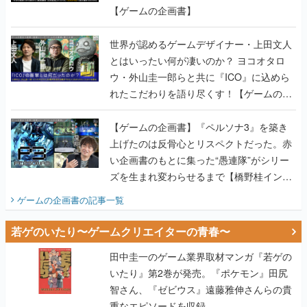
【ゲームの企画書】
世界が認めるゲームデザイナー・上田文人
とはいったい何が凄いのか？ ヨコオタロ
ウ・外山圭一郎らと共に『ICO』に込めら
れたこだわりを語り尽くす！【ゲームの企
画書】
【ゲームの企画書】『ペルソナ3』を築き
上げたのは反骨心とリスペクトだった。赤
い企画書のもとに集った“愚連隊”がシリー
ズを生まれ変わらせるまで【橋野桂インタ
ビュー】
ゲームの企画書
の記事一覧
若ゲのいたり〜ゲームクリエイターの青春〜
田中圭一のゲーム業界取材マンガ『若ゲの
いたり』第2巻が発売。『ポケモン』田尻
智さん、『ゼビウス』遠藤雅伸さんらの貴
重なエピソードを収録