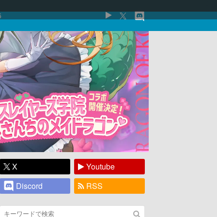
5
X
Youtube
Discord
RSS