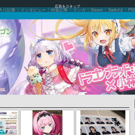
広告をスキップ
入り記事
インタビュー
特集記事
マンガ
Steam
Switch2
PS