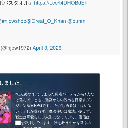
コラボバスタオル』
https://t.co/t4DHOBdEhr
売
#njpwshop
@Great_O_Khan
@otmm
njpw1972)
April 3, 2026
しました。
“ぜんめつ”してしまった勇者パーティから1人だ
け選んで、ともに迷宮からの脱出を目指すダン
ジョン探索RPGです。 ただし勇者は「はい/い
いえ」しか喋れず、魔法使いは魔法が使えず、
戦士は可愛らしい人形になっていて、僧侶は
██を崇拝しています。誰を救うのかを選ぶの