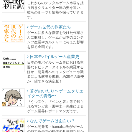
これからのデジタルゲーム市場を担
う若きクリエイター達の姿を追い、
彼らのルーツと情熱を探っていきま
す。
ゲーム世代の作家たち
ゲームに多大な影響を受けた作家さ
んに取材し、ゲームが日本のコンテ
ンツ産業やカルチャーに与えた影響
を探る企画です。
日本モバイルゲーム産業史
日本のモバイルゲーム史における主
要なトピック・タイトルを網羅する
ほか、開発者へのインタビューや識
者による解説を掲載。約20年の歴史
が一望できる決定版！
若ゲのいたり〜ゲームクリエ
イターの青春〜
『うつヌケ』『ペンと箸』等で知ら
れるマンガ家・田中圭一先生による
ゲーム業界レポートマンガです。
なんでゲームは面白い？
ゲーム開発者・hamatsu氏がゲーム
の魅力を画面や操作の具体的な形か