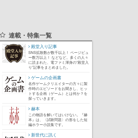
連載・特集一覧
殿堂入り記事
SNS拡散数が数千以上！ ページビュ
ー数万以上！ などなど。多くの人々
に読まれた、電ファミ渾身の“殿堂入
り”記事をまとめました。
ゲームの企画書
名作ゲームクリエイターの方々に製
作時のエピソードをお聞きし、ヒッ
トする企画（ゲーム）とは何か？を
探っていきます。
赫本
この物語を解いてはいけない。『赫
本』は、〈試験問題〉の形をした短
編ホラー小説集です。
新世代に訊く