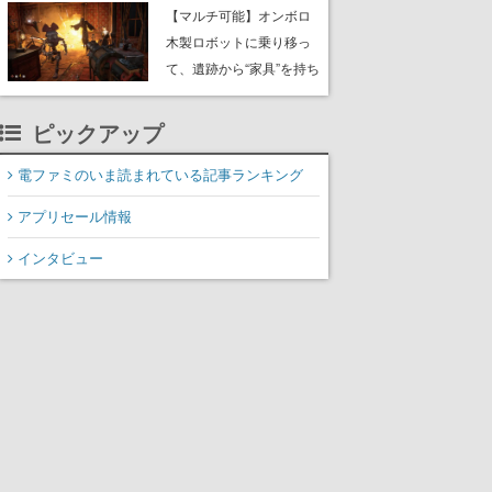
や大きな貝も
【マルチ可能】オンボロ
木製ロボットに乗り移っ
て、遺跡から“家具”を持ち
帰るホラーアクションゲ
ーム『GRAIN ROT』が本
ピックアップ
日8月8日Steamにて発
売。迫る“腐敗”から逃げ延
電ファミのいま読まれている記事ランキング
び、持ち帰った家具で基
アプリセール情報
地を再建
インタビュー