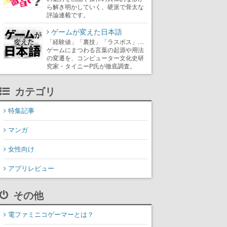
ら解き明かしていく、硬派で骨太な
評論連載です。
ゲームが変えた日本語
「経験値」「裏技」「ラスボス」…
ゲームにまつわる言葉の起源や用法
の変遷を、コンピューター文化史研
究家・タイニーP氏が徹底調査。
カテゴリ
特集記事
マンガ
女性向け
アプリレビュー
その他
電ファミニコゲーマーとは？