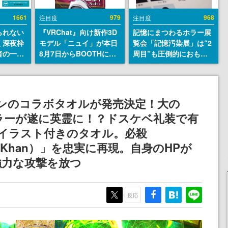
1661
979
968
注目度
注目度
られない
『VRChat』向け新作3D
記憶にまつわるホラー展
く深夜枠
モデル「ニュイ」が本日
覧会「記憶汚染展」は“2
者の一部
8月7日からBOOTHにて
周目”も圧倒的におもし
違法薬物
発売。瞳に光る星や感情
ろい。自分の記憶が“汚
描写も含
豊かな表情が、小悪魔か
染された”ことに気づい
論を交わ
わいい
た瞬間、展示の意味が変
わる。1周目はホラーと
カーンのコラボタオルが発売決定！大の
して、2周目はミステリ
ラーが遂に英霊に！？ドスケベ礼装で有
ーの解決編として【ネタ
バレあり】
ろしイラスト付きのタオル。必殺
ple O-Khan）」を忠実に再現。自身のHPが
強力な攻撃を放つ
反応