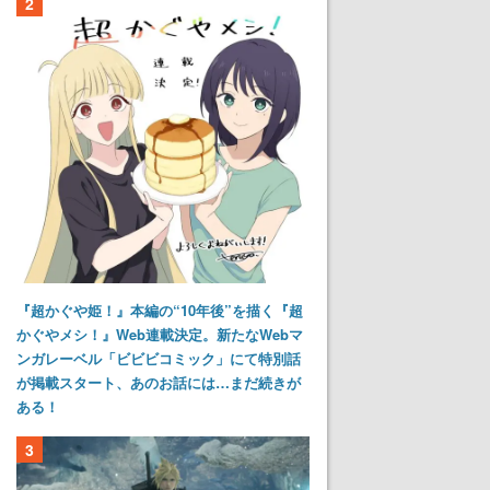
2
『超かぐや姫！』本編の“10年後”を描く『超
かぐやメシ！』Web連載決定。新たなWebマ
ンガレーベル「ビビビコミック」にて特別話
が掲載スタート、あのお話には…まだ続きが
ある！
3