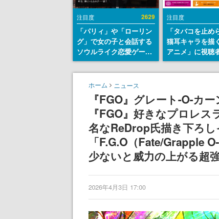
2629
注目度
注目度
「パリィ」や「ローリン
「タバコを止め
グ」で女の子と会話する
猫耳キャラを描
ソウルライク恋愛ゲーム
アニメ」に視聴
『小早川さんはソウルラ
から批判意見。
イク』無料公開。返事に
の使用と思しき
失敗すると「YOU
めて、BPOが議
ホーム
ニュース
DIED」
す
『FGO』グレート-O-
『FGO』好きなプロレス
名なReDrop氏描き下
「F.G.O（Fate/Grap
少ないと威力の上がる超
2026年4月3日 17:00