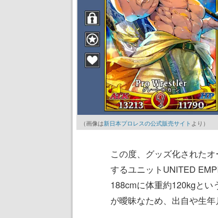
（画像は
新日本プロレスの公式販売サイト
より）
この度、グッズ化されたオ
するユニットUNITED E
188cmに体重約120k
が曖昧なため、出自や生年