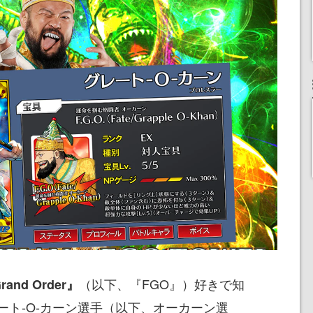
（以下、『FGO』）好きで知
rand Order』
ート-O-カーン選手（以下、オーカーン選