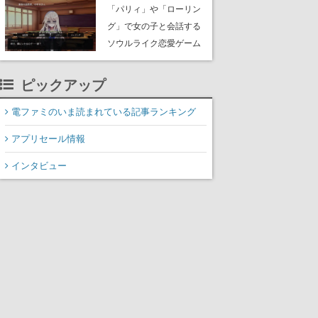
Steam「非常に好評」。
「パリィ」や「ローリン
誰かが適当にパーツを組
グ」で女の子と会話する
めば、機体はあっけなく
ソウルライク恋愛ゲーム
バラバラに大破
『小早川さんはソウルラ
イク』無料公開。返事に
ピックアップ
失敗すると「YOU
DIED」
電ファミのいま読まれている記事ランキング
アプリセール情報
インタビュー