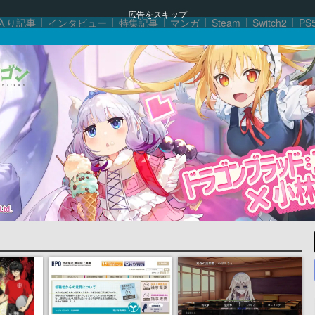
広告をスキップ
入り記事
インタビュー
特集記事
マンガ
Steam
Switch2
PS