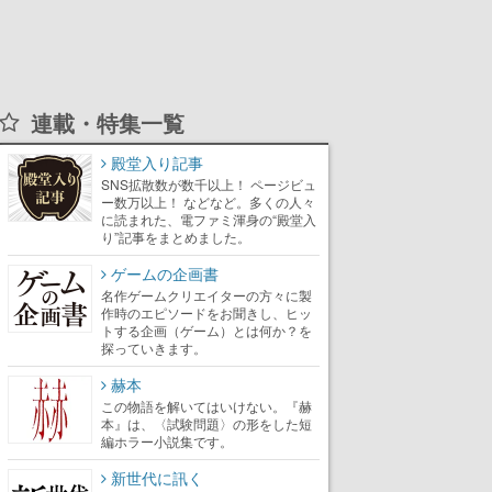
連載・特集一覧
殿堂入り記事
SNS拡散数が数千以上！ ページビュ
ー数万以上！ などなど。多くの人々
に読まれた、電ファミ渾身の“殿堂入
り”記事をまとめました。
ゲームの企画書
名作ゲームクリエイターの方々に製
作時のエピソードをお聞きし、ヒッ
トする企画（ゲーム）とは何か？を
探っていきます。
赫本
この物語を解いてはいけない。『赫
本』は、〈試験問題〉の形をした短
編ホラー小説集です。
新世代に訊く