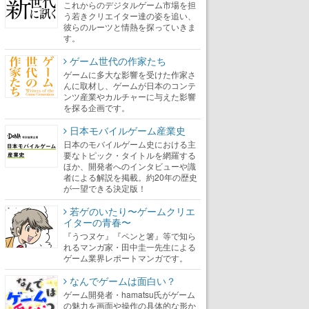
これからのデジタルゲーム市場を担
う若きクリエイター達の姿を追い、
彼らのルーツと情熱を探っていきま
す。
ゲーム世代の作家たち
ゲームに多大な影響を受けた作家さ
んに取材し、ゲームが日本のコンテ
ンツ産業やカルチャーに与えた影響
を探る企画です。
日本モバイルゲーム産業史
日本のモバイルゲーム史における主
要なトピック・タイトルを網羅する
ほか、開発者へのインタビューや識
者による解説を掲載。約20年の歴史
が一望できる決定版！
若ゲのいたり〜ゲームクリエ
イターの青春〜
『うつヌケ』『ペンと箸』等で知ら
れるマンガ家・田中圭一先生による
ゲーム業界レポートマンガです。
なんでゲームは面白い？
ゲーム開発者・hamatsu氏がゲーム
の魅力を画面や操作の具体的な形か