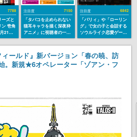
7788
7150
6842
注目度
注目度
リーズと
「タバコを止められない
「パリィ」や「ローリン
ン 壱角
猫耳キャラを描く深夜枠
グ」で女の子と会話する
月21日
アニメ」に視聴者の一部
ソウルライク恋愛ゲーム
くれ”風
から批判意見。違法薬物
『小早川さんはソウルラ
ンや、お
の使用と思しき描写も含
イク』無料公開。返事に
るカレー
めて、BPOが議論を交わ
失敗すると「YOU
フィールド』新バージョン「春の暁、訪
ンナップ
す
DIED」
開始。新規★6オペレーター「ゾアン・フ