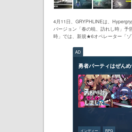
4月11日、GRYPHLINEは、Hyp
バージョン「春の暁、訪れし時」予
時」では、新規★6オペレーター「ゾア
AD
勇者パーティはぜんめ
インディー
RPG