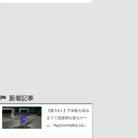
新着記事
【最大4人】宇宙船を組み
立てて惑星間を渡るゲー
ム『Approximately Up』
がリリース初日から