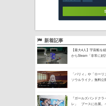
新着記事
【最大4人】宇宙船を組み
からSteam「非常に
大破
「パリィ」や「ローリ
ソウルライク』無料公開
『ガールズバンドクラ
レ」 ブースに出展。