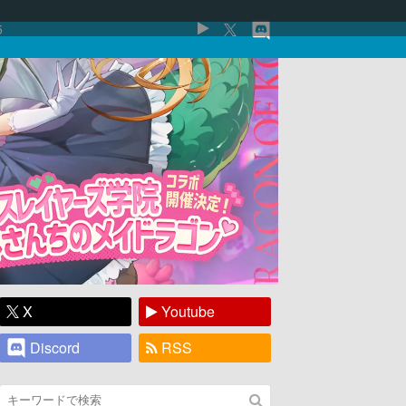
5
X
Youtube
Discord
RSS