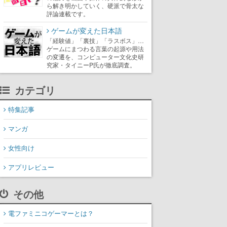
ら解き明かしていく、硬派で骨太な
評論連載です。
ゲームが変えた日本語
「経験値」「裏技」「ラスボス」…
ゲームにまつわる言葉の起源や用法
の変遷を、コンピューター文化史研
究家・タイニーP氏が徹底調査。
カテゴリ
特集記事
マンガ
女性向け
アプリレビュー
その他
電ファミニコゲーマーとは？