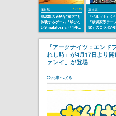
10571
注目度
注目度
野球部の過酷な“補欠”を
『ペルソナ』シ
体験するゲーム『球ひろ
「横浜家系ラーメ
いSimulator』が「1件」
家」のコラボが8
のウィッシュリストをも
から開催。”はが
とにチェコ語に対応し
とんこつラーメ
SNSで話題に。『キング
いしく食べられ
『アークナイツ：エンド
ダム・カム』開発元やチ
ラーメンがライ
れし時」が4月17日より
ェコのプロ野球選手から
称賛の声
ァンイ」が登場
記事へ戻る