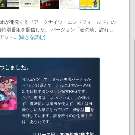
ergryphが開発する『アークナイツ：エンドフィールド』の
告特別番組を配信した。 バージョン「春の暁、訪れし
ン・...
[続きを読む]
つしました。
“ぜんめつ”してしまった勇者パーティか
ら1人だけ選んで、ともに迷宮からの脱
出を目指すダンジョン探索RPGです。
ただし勇者は「はい/いいえ」しか喋れ
ず、魔法使いは魔法が使えず、戦士は可
愛らしい人形になっていて、僧侶は██を
崇拝しています。誰を救うのかを選ぶの
は、あなたです。
リリース日：2026年第4四半期