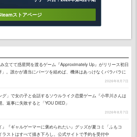
Steamストアページ
立てて惑星間を渡るゲーム『Approximately Up』がリリース初日
好評」。誰かが適当にパーツを組めば、機体はあっけなくバラバラに
2026年8月7日
ング」で女の子と会話するソウルライク恋愛ゲーム『小早川さんは
。返事に失敗すると「YOU DIED」
2026年8月7日
イ』『ギャルゲーマーに褒められたい』グッズが夏コミ「ふもコ
イラストはすべて描き下ろし。公式サイトで予約を受付中