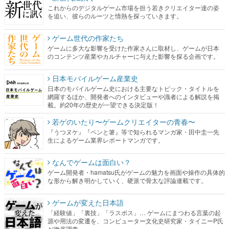
これからのデジタルゲーム市場を担う若きクリエイター達の姿
を追い、彼らのルーツと情熱を探っていきます。
ゲーム世代の作家たち
ゲームに多大な影響を受けた作家さんに取材し、ゲームが日本
のコンテンツ産業やカルチャーに与えた影響を探る企画です。
日本モバイルゲーム産業史
日本のモバイルゲーム史における主要なトピック・タイトルを
網羅するほか、開発者へのインタビューや識者による解説を掲
載。約20年の歴史が一望できる決定版！
若ゲのいたり〜ゲームクリエイターの青春〜
『うつヌケ』『ペンと箸』等で知られるマンガ家・田中圭一先
生によるゲーム業界レポートマンガです。
なんでゲームは面白い？
ゲーム開発者・hamatsu氏がゲームの魅力を画面や操作の具体的
な形から解き明かしていく、硬派で骨太な評論連載です。
ゲームが変えた日本語
「経験値」「裏技」「ラスボス」… ゲームにまつわる言葉の起
源や用法の変遷を、コンピューター文化史研究家・タイニーP氏
が徹底調査。