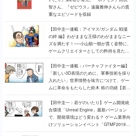
智さん、『ゼビウス』遠藤雅伸さんらの貴
重なエピソードを収録
【田中圭一連載：アイマス/ガンダム 戦場
の絆 編】わがままな王様のわがままなニー
ズを満たす！──小山順一朗が貫く姿勢に、
ゲームクリエイターとしての矜持を見た
【若ゲのいたり最終回】
【田中圭一連載：バーチャファイター編】
「新しい3D表現のために、軍事技術を採り
入れたい」世界情勢を味方につけて、ゲー
ムに革命をもたらした鈴木 裕の功績【若ゲ
のいたり】
【田中圭一：若ゲのいたり】ゲーム開発統
合環境「Unreal Engine」最新バージョン
で、開発環境はどう変わる？ ゲーム業界向
けソリューションイベント「GTMF2019」
に行って、より理解を深めよう【PR】