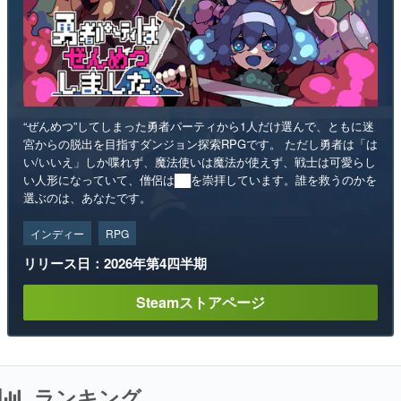
“ぜんめつ”してしまった勇者パーティから1人だけ選んで、ともに迷
宮からの脱出を目指すダンジョン探索RPGです。 ただし勇者は「は
い/いいえ」しか喋れず、魔法使いは魔法が使えず、戦士は可愛らし
い人形になっていて、僧侶は██を崇拝しています。誰を救うのかを
選ぶのは、あなたです。
インディー
RPG
リリース日：2026年第4四半期
Steamストアページ
ランキング