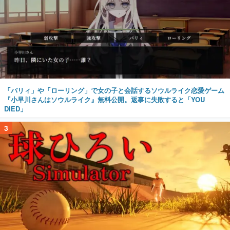
「パリィ」や「ローリング」で女の子と会話するソウルライク恋愛ゲーム
『小早川さんはソウルライク』無料公開。返事に失敗すると「YOU
DIED」
3