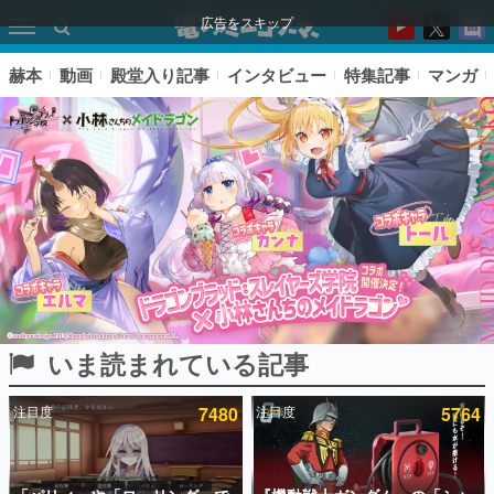
広告をスキップ
赫本
動画
殿堂入り記事
インタビュー
特集記事
マンガ
いま読まれている記事
ピックアップ
注目度
7480
注目度
5764
電ファミのいま読まれている記事ランキング
アプリセール情報