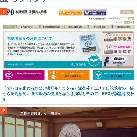
1
「タバコを止められない猫耳キャラを描く深夜枠アニメ」に視聴者の一部
から批判意見。違法薬物の使用と思しき描写も含めて、BPOが議論を交わ
す
2