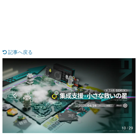
日本のコンテンツ産業やカルチャーに与えた影響を探る企
画です。
日本モバイルゲーム産業史
日本のモバイルゲーム史における主要なトピック・タイト
ルを網羅するほか、開発者へのインタビューや識者による
解説を掲載。約20年の歴史が一望できる決定版！
若ゲのいたり〜ゲームクリエイターの青春〜
『うつヌケ』『ペンと箸』等で知られるマンガ家・田中圭
記事へ戻る
一先生によるゲーム業界レポートマンガです。
なんでゲームは面白い？
ゲーム開発者・hamatsu氏がゲームの魅力を画面や操作の
具体的な形から解き明かしていく、硬派で骨太な評論連載
です。
ゲームが変えた日本語
「経験値」「裏技」「ラスボス」… ゲームにまつわる言葉
の起源や用法の変遷を、コンピューター文化史研究家・タ
イニーP氏が徹底調査。
カテゴリ
10 / 29
特集記事