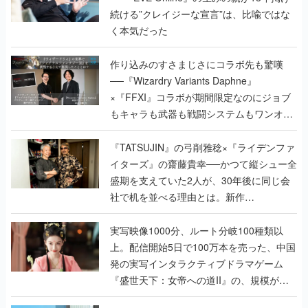
続ける”クレイジーな宣言”は、比喩ではな
く本気だった
作り込みのすさまじさにコラボ先も驚嘆
──『Wizardry Variants Daphne』
×『FFXI』コラボが期間限定なのにジョブ
もキャラも武器も戦闘システムもワンオフ
で作り込まれた理由を両ディレクターに聞
く
『TATSUJIN』の弓削雅稔×『ライデンファ
イターズ』の齋藤貴幸──かつて縦シュー全
盛期を支えていた2人が、30年後に同じ会
社で机を並べる理由とは。新作
『TATSUJIN EXTREME』で初タッグを組
んだレジェンド2人に訊く開発秘話
実写映像1000分、ルート分岐100種類以
上。配信開始5日で100万本を売った、中国
発の実写インタラクティブドラマゲーム
『盛世天下：女帝への道II』の、規模が違
うこだわりをプロデューサーに聞いた