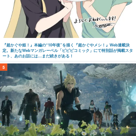
『超かぐや姫！』本編の“10年後”を描く『超かぐやメシ！』Web連載決
定。新たなWebマンガレーベル「ビビビコミック」にて特別話が掲載スタ
ート、あのお話には…まだ続きがある！
5