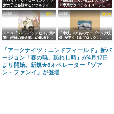
「パリィ」や「ローリング」で
『機動戦士ガンダム』の「シャ
女の子と会話するソウルライク
ア専用ザクⅡ」をイメージした
インタビュー
恋愛ゲーム『小早川さんはソウ
散水ホースリールが予約開始。
注目度
3531
注目度
2024
ルライク』無料公開。返事に失
本体にはシャアのパーソナルマ
連載・特集一覧
敗すると「YOU DIED」
ークやジオン公国軍のエンブレ
ム、型式番号などを配置
殿堂入り記事
アニメ『メイドインアビス』第2
「東映」の“あのオープニング映
SNS拡散数が数千以上！ ページビュー数万以上！ などな
ど。多くの人々に読まれた、電ファミ渾身の“殿堂入り”記
期「烈日の黄金郷」の劇場上映
像”がアクリルブロックに。「東
事をまとめました。
が決定！レグ役・伊瀬茉莉也さ
映ヒストリカル グッズコレクシ
んらが登壇する舞台挨拶も実施
ョン」が8月下旬より発売
『アークナイツ：エンドフィールド』新バ
ゲームの企画書
名作ゲームクリエイターの方々に製作時のエピソードをお
ージョン「春の暁、訪れし時」が4月17日
聞きし、ヒットする企画（ゲーム）とは何か？を探ってい
きます。
より開始。新規★6オペレーター「ゾア
赫本
ン・ファンイ」が登場
この物語を解いてはいけない。『赫本』は、〈試験問題〉
の形をした短編ホラー小説集です。
新世代に訊く
これからのデジタルゲーム市場を担う若きクリエイター達
の姿を追い、彼らのルーツと情熱を探っていきます。
ゲーム世代の作家たち
ゲームに多大な影響を受けた作家さんに取材し、ゲームが