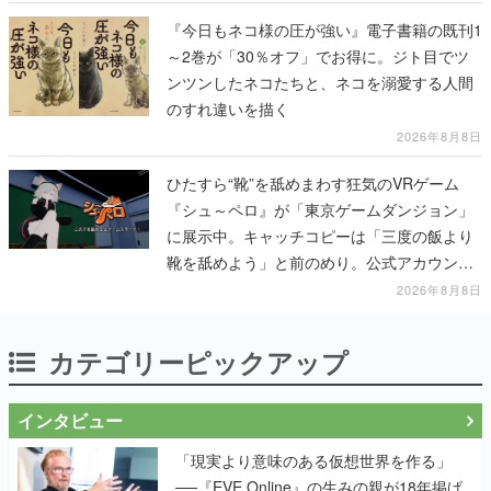
『今日もネコ様の圧が強い』電子書籍の既刊1
～2巻が「30％オフ」でお得に。ジト目でツ
ンツンしたネコたちと、ネコを溺愛する人間
のすれ違いを描く
2026年8月8日
ひたすら“靴”を舐めまわす狂気のVRゲーム
『シュ～ペロ』が「東京ゲームダンジョン」
に展示中。キャッチコピーは「三度の飯より
靴を舐めよう」と前のめり。公式アカウント
も開設され、2026年リリースに向けて開発中
2026年8月8日
カテゴリーピックアップ
インタビュー
「現実より意味のある仮想世界を作る」
──『EVE Online』の生みの親が18年掲げ