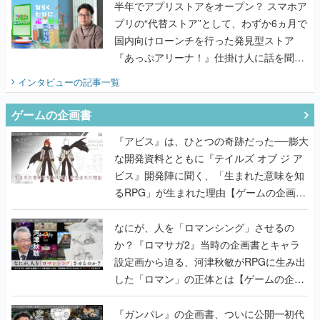
半年でアプリストアをオープン？ スマホア
プリの“代替ストア”として、わずか6ヵ月で
国内向けローンチを行った発見型ストア
『あっぷアリーナ！』仕掛け人に話を聞い
てみた
インタビュー
の記事一覧
ゲームの企画書
『アビス』は、ひとつの奇跡だった──膨大
な開発資料とともに『テイルズ オブ ジ ア
ビス』開発陣に聞く、「生まれた意味を知
るRPG」が生まれた理由【ゲームの企画
書】
なにが、人を「ロマンシング」させるの
か？『ロマサガ2』当時の企画書とキャラ
設定画から迫る、河津秋敏がRPGに生み出
した「ロマン」の正体とは【ゲームの企画
書】
『ガンパレ』の企画書、ついに公開━初代