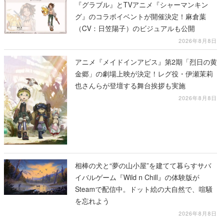
『グラブル』とTVアニメ『シャーマンキン
グ』のコラボイベントが開催決定！麻倉葉
（CV：日笠陽子）のビジュアルも公開
2026年8月8日
アニメ『メイドインアビス』第2期「烈日の黄
金郷」の劇場上映が決定！レグ役・伊瀬茉莉
也さんらが登壇する舞台挨拶も実施
2026年8月8日
相棒の犬と“夢の山小屋”を建てて暮らすサバ
イバルゲーム『Wild n Chill』の体験版が
Steamで配信中。ドット絵の大自然で、喧騒
を忘れよう
2026年8月8日