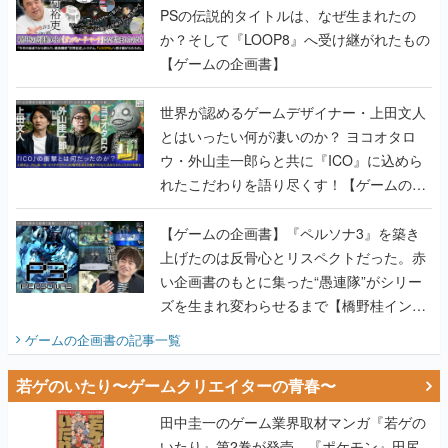
PSの伝説的タイトルは、なぜ生まれたの
か？そして『LOOP8』へ受け継がれたもの
【ゲームの企画書】
世界が認めるゲームデザイナー・上田文人
とはいったい何が凄いのか？ ヨコオタロ
ウ・外山圭一郎らと共に『ICO』に込めら
れたこだわりを語り尽くす！【ゲームの企
画書】
【ゲームの企画書】『ペルソナ3』を築き
上げたのは反骨心とリスペクトだった。赤
い企画書のもとに集った“愚連隊”がシリー
ズを生まれ変わらせるまで【橋野桂インタ
ビュー】
ゲームの企画書
の記事一覧
若ゲのいたり〜ゲームクリエイターの青春〜
田中圭一のゲーム業界取材マンガ『若ゲの
いたり』第2巻が発売。『ポケモン』田尻