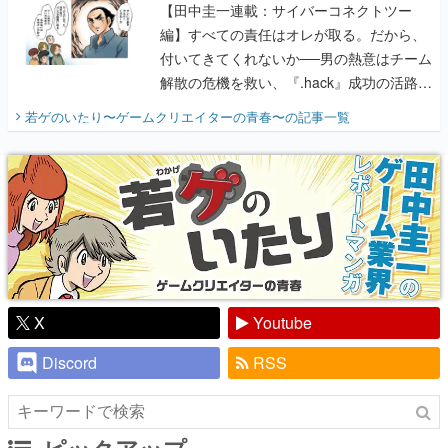
【田中圭一連載：サイバーコネクトツー
編】すべての責任はオレが取る。だから、
付いてきてくれないか──男の熱意はチーム
解散の危機を救い、『.hack』成功の活路を
開く。業界の快男児・松山 洋に流れる血は
若ゲのいたり〜ゲームクリエイターの青春〜
の記事一覧
『少年ジャンプ』色だった【若ゲのいた
り】
X
Youtube
Discord
RSS