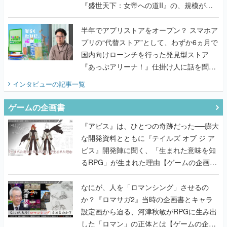
『盛世天下：女帝への道II』の、規模が違
うこだわりをプロデューサーに聞いた
半年でアプリストアをオープン？ スマホア
プリの“代替ストア”として、わずか6ヵ月で
国内向けローンチを行った発見型ストア
『あっぷアリーナ！』仕掛け人に話を聞い
てみた
インタビュー
の記事一覧
ゲームの企画書
『アビス』は、ひとつの奇跡だった──膨大
な開発資料とともに『テイルズ オブ ジ ア
ビス』開発陣に聞く、「生まれた意味を知
るRPG」が生まれた理由【ゲームの企画
書】
なにが、人を「ロマンシング」させるの
か？『ロマサガ2』当時の企画書とキャラ
設定画から迫る、河津秋敏がRPGに生み出
した「ロマン」の正体とは【ゲームの企画