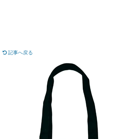
日本のコンテンツ産業やカルチャーに与えた影響を探る企
画です。
日本モバイルゲーム産業史
日本のモバイルゲーム史における主要なトピック・タイト
ルを網羅するほか、開発者へのインタビューや識者による
解説を掲載。約20年の歴史が一望できる決定版！
若ゲのいたり〜ゲームクリエイターの青春〜
『うつヌケ』『ペンと箸』等で知られるマンガ家・田中圭
記事へ戻る
一先生によるゲーム業界レポートマンガです。
なんでゲームは面白い？
ゲーム開発者・hamatsu氏がゲームの魅力を画面や操作の
具体的な形から解き明かしていく、硬派で骨太な評論連載
です。
ゲームが変えた日本語
「経験値」「裏技」「ラスボス」… ゲームにまつわる言葉
の起源や用法の変遷を、コンピューター文化史研究家・タ
イニーP氏が徹底調査。
カテゴリ
特集記事