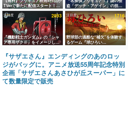
【無料】プリキュア映画4作品が
『名探偵プリキュア！』謎の怪
TVerで新たに配信スタート！な
盗「デッチ・アゲイン」の担当
インタビュー
んと2018年～2024年の映画ほぼ
キャストは天﨑滉平さんと判
注目度
2893
注目度
1716
すべてが見放題に、ぶっちゃけ
明。『Re:ゼロから始める異世
連載・特集一覧
ありえないラインナップ
界生活』オットー役、『ヒプノ
シスマイク』山田三郎役など
殿堂入り記事
『機動戦士ガンダム』の「シャ
野球部の過酷な“補欠”を体験す
SNS拡散数が数千以上！ ページビュー数万以上！ などな
ど。多くの人々に読まれた、電ファミ渾身の“殿堂入り”記
ア専用ザクⅡ」をイメージした
るゲーム『球ひろい
事をまとめました。
散水ホースリールが予約開始。
Simulator』が「1件」のウィッ
本体にはシャアのパーソナルマ
シュリストをもとにチェコ語に
『サザエさん』エンディングのあのロッ
ゲームの企画書
ークやジオン公国軍のエンブレ
対応しSNSで話題に。『キング
名作ゲームクリエイターの方々に製作時のエピソードをお
ジがバッグに。アニメ放送55周年記念特別
ム、型式番号などを配置
ダム・カム』開発元やチェコの
聞きし、ヒットする企画（ゲーム）とは何か？を探ってい
プロ野球選手から称賛の声
きます。
企画「サザエさんあさひが丘スーパー」に
赫本
て数量限定で販売
この物語を解いてはいけない。『赫本』は、〈試験問題〉
の形をした短編ホラー小説集です。
新世代に訊く
これからのデジタルゲーム市場を担う若きクリエイター達
の姿を追い、彼らのルーツと情熱を探っていきます。
ゲーム世代の作家たち
ゲームに多大な影響を受けた作家さんに取材し、ゲームが