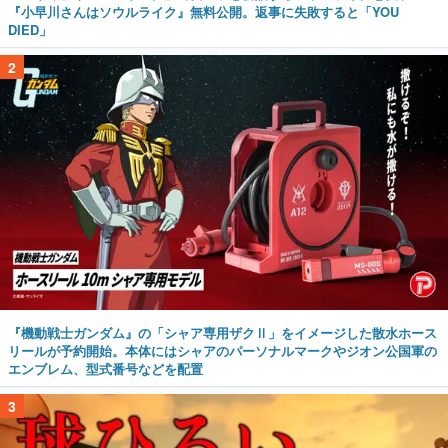
『小早川さんはソウルライク』無料公開。返事に失敗すると「YOU
DIED」
2
『機動戦士ガンダム』の「シャア専用ザクⅡ」をイメージした散水ホース
リールが予約開始。本体にはシャアのパーソナルマークやジオン公国軍の
エンブレム、型式番号などを配置
3