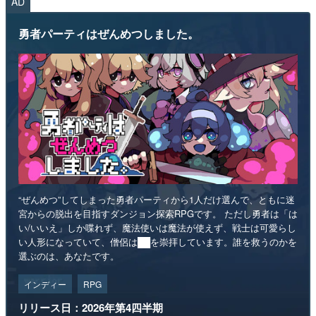
AD
勇者パーティはぜんめつしました。
“ぜんめつ”してしまった勇者パーティから1人だけ選んで、ともに迷
宮からの脱出を目指すダンジョン探索RPGです。 ただし勇者は「は
い/いいえ」しか喋れず、魔法使いは魔法が使えず、戦士は可愛らし
い人形になっていて、僧侶は██を崇拝しています。誰を救うのかを
選ぶのは、あなたです。
インディー
RPG
リリース日：2026年第4四半期