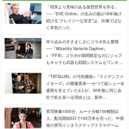
「現実より意味のある仮想世界を作る」
──『EVE Online』の生みの親が18年掲げ
続ける”クレイジーな宣言”は、比喩ではな
く本気だった
作り込みのすさまじさにコラボ先も驚嘆
──『Wizardry Variants Daphne』
×『FFXI』コラボが期間限定なのにジョブ
もキャラも武器も戦闘システムもワンオフ
で作り込まれた理由を両ディレクターに聞
く
『TATSUJIN』の弓削雅稔×『ライデンファ
イターズ』の齋藤貴幸──かつて縦シュー全
盛期を支えていた2人が、30年後に同じ会
社で机を並べる理由とは。新作
『TATSUJIN EXTREME』で初タッグを組
んだレジェンド2人に訊く開発秘話
実写映像1000分、ルート分岐100種類以
上。配信開始5日で100万本を売った、中国
発の実写インタラクティブドラマゲーム