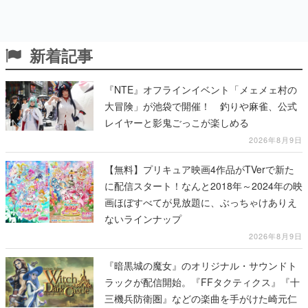
新着記事
『NTE』オフラインイベント「メェメェ村の
大冒険」が池袋で開催！ 釣りや麻雀、公式
レイヤーと影鬼ごっこが楽しめる
2026年8月9日
【無料】プリキュア映画4作品がTVerで新た
に配信スタート！なんと2018年～2024年の映
画ほぼすべてが見放題に、ぶっちゃけありえ
ないラインナップ
2026年8月9日
『暗黒城の魔女』のオリジナル・サウンドト
ラックが配信開始。『FFタクティクス』『十
三機兵防衛圏』などの楽曲を手がけた崎元仁