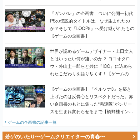
書】
『ガンパレ』の企画書、ついに公開━初代
PSの伝説的タイトルは、なぜ生まれたの
か？そして『LOOP8』へ受け継がれたもの
【ゲームの企画書】
世界が認めるゲームデザイナー・上田文人
とはいったい何が凄いのか？ ヨコオタロ
ウ・外山圭一郎らと共に『ICO』に込めら
れたこだわりを語り尽くす！【ゲームの企
画書】
【ゲームの企画書】『ペルソナ3』を築き
上げたのは反骨心とリスペクトだった。赤
い企画書のもとに集った“愚連隊”がシリー
ズを生まれ変わらせるまで【橋野桂インタ
ビュー】
ゲームの企画書
の記事一覧
若ゲのいたり〜ゲームクリエイターの青春〜