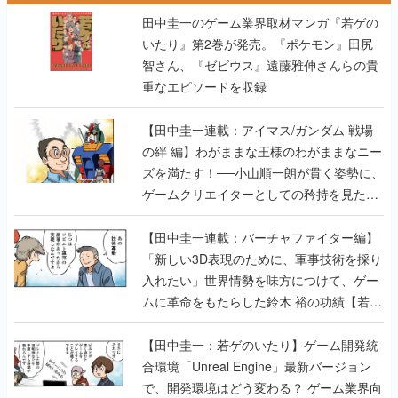
田中圭一のゲーム業界取材マンガ『若ゲの
いたり』第2巻が発売。『ポケモン』田尻
智さん、『ゼビウス』遠藤雅伸さんらの貴
重なエピソードを収録
【田中圭一連載：アイマス/ガンダム 戦場
の絆 編】わがままな王様のわがままなニー
ズを満たす！──小山順一朗が貫く姿勢に、
ゲームクリエイターとしての矜持を見た
【若ゲのいたり最終回】
【田中圭一連載：バーチャファイター編】
「新しい3D表現のために、軍事技術を採り
入れたい」世界情勢を味方につけて、ゲー
ムに革命をもたらした鈴木 裕の功績【若ゲ
のいたり】
【田中圭一：若ゲのいたり】ゲーム開発統
合環境「Unreal Engine」最新バージョン
で、開発環境はどう変わる？ ゲーム業界向