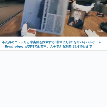
不死身のニワトリと宇宙船を探索する“非常に好評”なサバイバルゲーム
『Breathedge』が無料で配布中。入手できる期間は8月10日まで