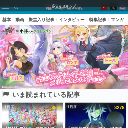
広告をスキップ
赫本
動画
殿堂入り記事
インタビュー
特集記事
マンガ
いま読まれている記事
ピックアップ
注目度
8558
注目度
3278
電ファミのいま読まれている記事ランキング
アプリセール情報