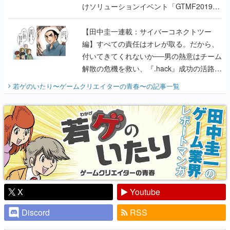
けソリューションイベント「GTMF2019」
に行って、より理解を深めよう【PR】
【田中圭一連載：サイバーコネクトツー
編】すべての責任はオレが取る。だから、
付いてきてくれないか──男の熱意はチーム
解散の危機を救い、『.hack』成功の活路を
開く。業界の快男児・松山 洋に流れる血は
若ゲのいたり〜ゲームクリエイターの青春〜
の記事一覧
『少年ジャンプ』色だった【若ゲのいた
り】
X
Youtube
Discord
RSS