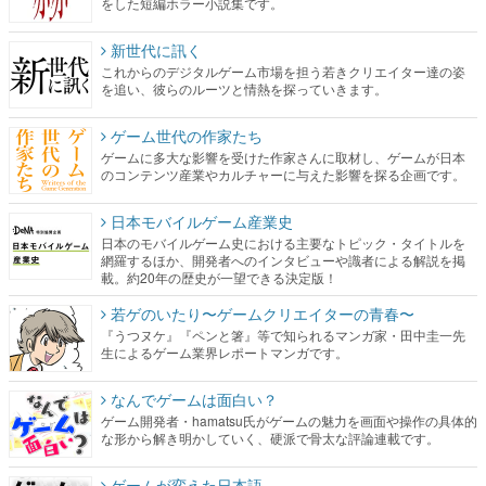
をした短編ホラー小説集です。
新世代に訊く
これからのデジタルゲーム市場を担う若きクリエイター達の姿
を追い、彼らのルーツと情熱を探っていきます。
ゲーム世代の作家たち
ゲームに多大な影響を受けた作家さんに取材し、ゲームが日本
のコンテンツ産業やカルチャーに与えた影響を探る企画です。
日本モバイルゲーム産業史
日本のモバイルゲーム史における主要なトピック・タイトルを
網羅するほか、開発者へのインタビューや識者による解説を掲
載。約20年の歴史が一望できる決定版！
若ゲのいたり〜ゲームクリエイターの青春〜
『うつヌケ』『ペンと箸』等で知られるマンガ家・田中圭一先
生によるゲーム業界レポートマンガです。
なんでゲームは面白い？
ゲーム開発者・hamatsu氏がゲームの魅力を画面や操作の具体的
な形から解き明かしていく、硬派で骨太な評論連載です。
ゲームが変えた日本語