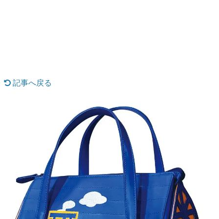
日本のコンテンツ産業やカルチャーに与えた影響を探る企
画です。
日本モバイルゲーム産業史
日本のモバイルゲーム史における主要なトピック・タイト
ルを網羅するほか、開発者へのインタビューや識者による
解説を掲載。約20年の歴史が一望できる決定版！
若ゲのいたり〜ゲームクリエイターの青春〜
『うつヌケ』『ペンと箸』等で知られるマンガ家・田中圭
記事へ戻る
一先生によるゲーム業界レポートマンガです。
なんでゲームは面白い？
ゲーム開発者・hamatsu氏がゲームの魅力を画面や操作の
具体的な形から解き明かしていく、硬派で骨太な評論連載
です。
ゲームが変えた日本語
「経験値」「裏技」「ラスボス」… ゲームにまつわる言葉
の起源や用法の変遷を、コンピューター文化史研究家・タ
イニーP氏が徹底調査。
カテゴリ
特集記事