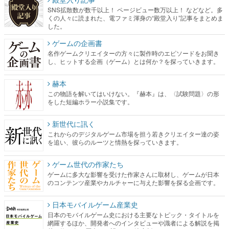
SNS拡散数が数千以上！ ページビュー数万以上！ などなど。多
くの人々に読まれた、電ファミ渾身の“殿堂入り”記事をまとめま
した。
ゲームの企画書
名作ゲームクリエイターの方々に製作時のエピソードをお聞き
し、ヒットする企画（ゲーム）とは何か？を探っていきます。
赫本
この物語を解いてはいけない。『赫本』は、〈試験問題〉の形
をした短編ホラー小説集です。
新世代に訊く
これからのデジタルゲーム市場を担う若きクリエイター達の姿
を追い、彼らのルーツと情熱を探っていきます。
ゲーム世代の作家たち
ゲームに多大な影響を受けた作家さんに取材し、ゲームが日本
のコンテンツ産業やカルチャーに与えた影響を探る企画です。
日本モバイルゲーム産業史
日本のモバイルゲーム史における主要なトピック・タイトルを
網羅するほか、開発者へのインタビューや識者による解説を掲