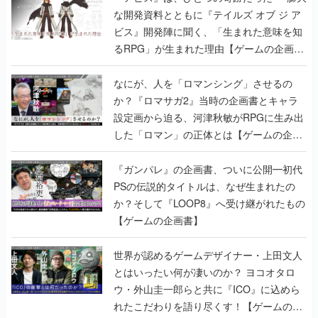
な開発資料とともに『テイルズ オブ ジ ア
ビス』開発陣に聞く、「生まれた意味を知
るRPG」が生まれた理由【ゲームの企画
書】
なにが、人を「ロマンシング」させるの
か？『ロマサガ2』当時の企画書とキャラ
設定画から迫る、河津秋敏がRPGに生み出
した「ロマン」の正体とは【ゲームの企画
書】
『ガンパレ』の企画書、ついに公開━初代
PSの伝説的タイトルは、なぜ生まれたの
か？そして『LOOP8』へ受け継がれたもの
【ゲームの企画書】
世界が認めるゲームデザイナー・上田文人
とはいったい何が凄いのか？ ヨコオタロ
ウ・外山圭一郎らと共に『ICO』に込めら
れたこだわりを語り尽くす！【ゲームの企