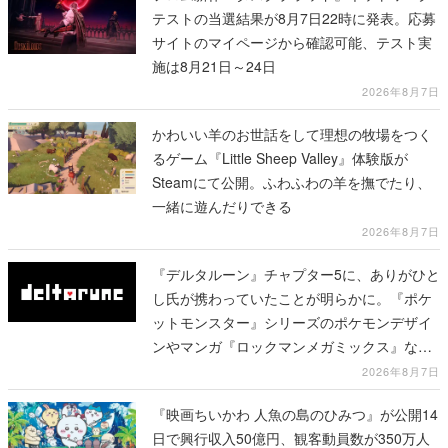
テストの当選結果が8月7日22時に発表。応募
サイトのマイページから確認可能、テスト実
施は8月21日～24日
2026年8月7日
かわいい羊のお世話をして理想の牧場をつく
るゲーム『Little Sheep Valley』体験版が
Steamにて公開。ふわふわの羊を撫でたり、
一緒に遊んだりできる
2026年8月7日
『デルタルーン』チャプター5に、ありがひと
し氏が携わっていたことが明らかに。『ポケ
ットモンスター』シリーズのポケモンデザイ
ンやマンガ『ロックマンメガミックス』など
で知られる
2026年8月7日
『映画ちいかわ 人魚の島のひみつ』が公開14
日で興行収入50億円、観客動員数が350万人