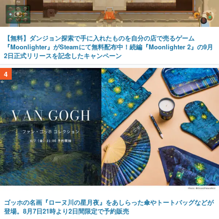
【無料】ダンジョン探索で手に入れたものを自分の店で売るゲーム
『Moonlighter』がSteamにて無料配布中！続編『Moonlighter 2』の9月
2日正式リリースを記念したキャンペーン
4
ゴッホの名画『ローヌ川の星月夜』をあしらった傘やトートバッグなどが
登場。8月7日21時より2日間限定で予約販売