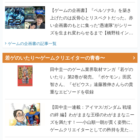
画書】
【ゲームの企画書】『ペルソナ3』を築き
上げたのは反骨心とリスペクトだった。赤
い企画書のもとに集った“愚連隊”がシリー
ズを生まれ変わらせるまで【橋野桂インタ
ビュー】
ゲームの企画書
の記事一覧
若ゲのいたり〜ゲームクリエイターの青春〜
田中圭一のゲーム業界取材マンガ『若ゲの
いたり』第2巻が発売。『ポケモン』田尻
智さん、『ゼビウス』遠藤雅伸さんらの貴
重なエピソードを収録
【田中圭一連載：アイマス/ガンダム 戦場
の絆 編】わがままな王様のわがままなニー
ズを満たす！──小山順一朗が貫く姿勢に、
ゲームクリエイターとしての矜持を見た
【若ゲのいたり最終回】