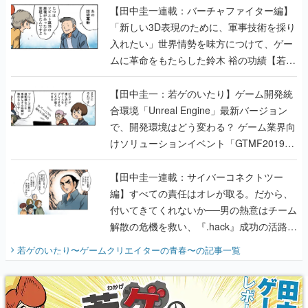
【田中圭一連載：バーチャファイター編】
「新しい3D表現のために、軍事技術を採り
入れたい」世界情勢を味方につけて、ゲー
ムに革命をもたらした鈴木 裕の功績【若ゲ
のいたり】
【田中圭一：若ゲのいたり】ゲーム開発統
合環境「Unreal Engine」最新バージョン
で、開発環境はどう変わる？ ゲーム業界向
けソリューションイベント「GTMF2019」
に行って、より理解を深めよう【PR】
【田中圭一連載：サイバーコネクトツー
編】すべての責任はオレが取る。だから、
付いてきてくれないか──男の熱意はチーム
解散の危機を救い、『.hack』成功の活路を
開く。業界の快男児・松山 洋に流れる血は
若ゲのいたり〜ゲームクリエイターの青春〜
の記事一覧
『少年ジャンプ』色だった【若ゲのいた
り】