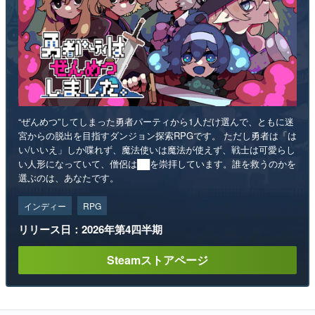
“ぜんめつ”してしまった勇者パーティから1人だけ選んで、ともに迷
宮からの脱出を目指すダンジョン探索RPGです。 ただし勇者は「は
い/いいえ」しか喋れず、魔法使いは魔法が使えず、戦士は可愛らし
い人形になっていて、僧侶は██を崇拝しています。誰を救うのかを
選ぶのは、あなたです。
インディー
RPG
リリース日：2026年第4四半期
Steamストアページ