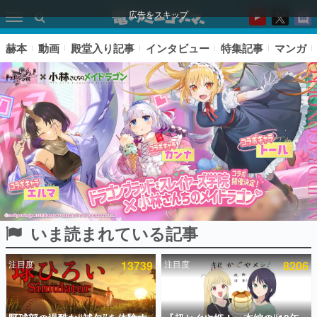
広告をスキップ
赫本
動画
殿堂入り記事
インタビュー
特集記事
マンガ
いま読まれている記事
ピックアップ
注目度
13739
注目度
8206
電ファミのいま読まれている記事ランキング
アプリセール情報