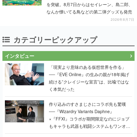
を突破。8月7日からはセイレーン、島二郎、
なんか懐いてる鳥などの第二弾グッズも発売
2026年8月7日
カテゴリーピックアップ
インタビュー
「現実より意味のある仮想世界を作る」
──『EVE Online』の生みの親が18年掲げ
続ける”クレイジーな宣言”は、比喩ではな
く本気だった
作り込みのすさまじさにコラボ先も驚嘆
──『Wizardry Variants Daphne』
×『FFXI』コラボが期間限定なのにジョブ
もキャラも武器も戦闘システムもワンオフ
で作り込まれた理由を両ディレクターに聞