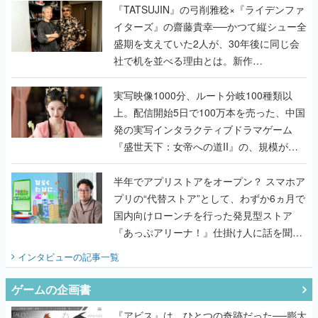
く
『TATSUJIN』の弓削雅稔×『ライデンファ
イターズ』の齋藤貴幸──かつて縦シュー全
盛期を支えていた2人が、30年後に同じ会
社で机を並べる理由とは。新作
『TATSUJIN EXTREME』で初タッグを組
んだレジェンド2人に訊く開発秘話
実写映像1000分、ルート分岐100種類以
上。配信開始5日で100万本を売った、中国
発の実写インタラクティブドラマゲーム
『盛世天下：女帝への道II』の、規模が違
うこだわりをプロデューサーに聞いた
半年でアプリストアをオープン？ スマホア
プリの“代替ストア”として、わずか6ヵ月で
国内向けローンチを行った発見型ストア
『あっぷアリーナ！』仕掛け人に話を聞い
てみた
インタビュー
の記事一覧
ゲームの企画書
『アビス』は、ひとつの奇跡だった──膨大