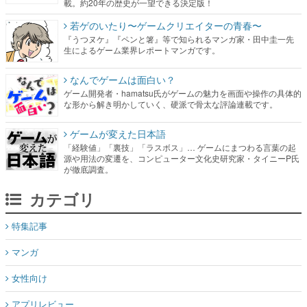
載。約20年の歴史が一望できる決定版！
若ゲのいたり〜ゲームクリエイターの青春〜
『うつヌケ』『ペンと箸』等で知られるマンガ家・田中圭一先
生によるゲーム業界レポートマンガです。
なんでゲームは面白い？
ゲーム開発者・hamatsu氏がゲームの魅力を画面や操作の具体的
な形から解き明かしていく、硬派で骨太な評論連載です。
ゲームが変えた日本語
「経験値」「裏技」「ラスボス」… ゲームにまつわる言葉の起
源や用法の変遷を、コンピューター文化史研究家・タイニーP氏
が徹底調査。
カテゴリ
特集記事
マンガ
女性向け
アプリレビュー