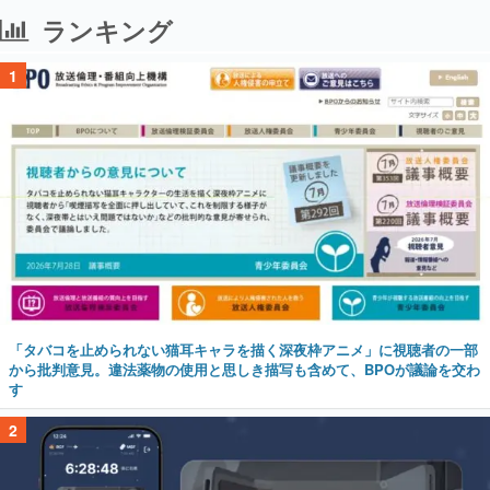
ランキング
1
「タバコを止められない猫耳キャラを描く深夜枠アニメ」に視聴者の一部
から批判意見。違法薬物の使用と思しき描写も含めて、BPOが議論を交わ
す
2