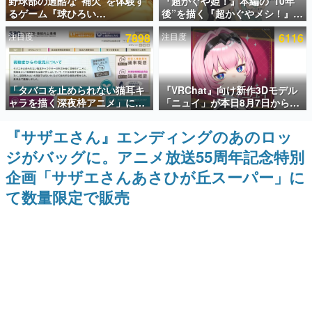
野球部の過酷な“補欠”を体験す
『超かぐや姫！』本編の“10年
るゲーム『球ひろい
後”を描く『超かぐやメシ！』
インタビュー
Simulator』が「1件」のウィッ
Web連載決定。新たなWebマン
注目度
7898
注目度
6116
シュリストをもとにチェコ語に
ガレーベル「ビビビコミック」
連載・特集一覧
対応しSNSで話題に。『キング
にて特別話が掲載スタート、あ
ダム・カム』開発元やチェコの
のお話には…まだ続きがある！
プロ野球選手から称賛の声
殿堂入り記事
「タバコを止められない猫耳キ
『VRChat』向け新作3Dモデル
SNS拡散数が数千以上！ ページビュー数万以上！ などな
ど。多くの人々に読まれた、電ファミ渾身の“殿堂入り”記
ャラを描く深夜枠アニメ」に視
「ニュイ」が本日8月7日から
事をまとめました。
聴者の一部から批判意見。違法
BOOTHにて発売。瞳に光る星
薬物の使用と思しき描写も含め
や感情豊かな表情が、小悪魔か
『サザエさん』エンディングのあのロッ
ゲームの企画書
て、BPOが議論を交わす
わいい
名作ゲームクリエイターの方々に製作時のエピソードをお
ジがバッグに。アニメ放送55周年記念特別
聞きし、ヒットする企画（ゲーム）とは何か？を探ってい
きます。
企画「サザエさんあさひが丘スーパー」に
赫本
て数量限定で販売
この物語を解いてはいけない。『赫本』は、〈試験問題〉
の形をした短編ホラー小説集です。
新世代に訊く
これからのデジタルゲーム市場を担う若きクリエイター達
の姿を追い、彼らのルーツと情熱を探っていきます。
ゲーム世代の作家たち
ゲームに多大な影響を受けた作家さんに取材し、ゲームが