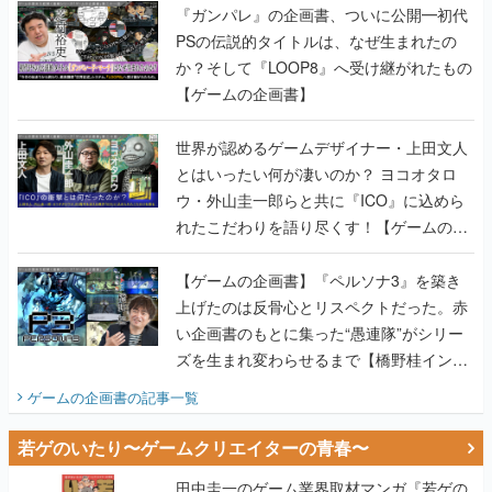
『ガンパレ』の企画書、ついに公開━初代
PSの伝説的タイトルは、なぜ生まれたの
か？そして『LOOP8』へ受け継がれたもの
【ゲームの企画書】
世界が認めるゲームデザイナー・上田文人
とはいったい何が凄いのか？ ヨコオタロ
ウ・外山圭一郎らと共に『ICO』に込めら
れたこだわりを語り尽くす！【ゲームの企
画書】
【ゲームの企画書】『ペルソナ3』を築き
上げたのは反骨心とリスペクトだった。赤
い企画書のもとに集った“愚連隊”がシリー
ズを生まれ変わらせるまで【橋野桂インタ
ビュー】
ゲームの企画書
の記事一覧
若ゲのいたり〜ゲームクリエイターの青春〜
田中圭一のゲーム業界取材マンガ『若ゲの