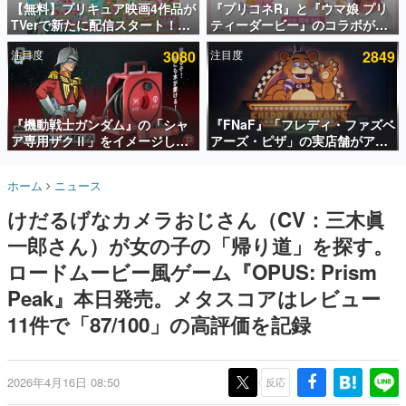
【無料】プリキュア映画4作品が
『プリコネR』と『ウマ娘 プリ
TVerで新たに配信スタート！な
ティーダービー』のコラボが決
インタビュー
んと2018年～2024年の映画ほぼ
定！“最大170連無料”の8.5周年
注目度
3080
注目度
2849
すべてが見放題に、ぶっちゃけ
キャンペーンなども発表
連載・特集一覧
ありえないラインナップ
殿堂入り記事
SNS拡散数が数千以上！ ページビュー数万以上！ などな
『機動戦士ガンダム』の「シャ
『FNaF』「フレディ・ファズベ
ど。多くの人々に読まれた、電ファミ渾身の“殿堂入り”記
ア専用ザクⅡ」をイメージした
アーズ・ピザ」の実店舗がアメ
事をまとめました。
散水ホースリールが予約開始。
リカの商業施設「American
本体にはシャアのパーソナルマ
Dream」に2027年オープン！
ゲームの企画書
ホーム
ニュース
ークやジオン公国軍のエンブレ
ScottGamesとの共同開発、食
名作ゲームクリエイターの方々に製作時のエピソードをお
聞きし、ヒットする企画（ゲーム）とは何か？を探ってい
ム、型式番号などを配置
事だけでなくステージショーや
けだるげなカメラおじさん（CV：三木眞
きます。
没入型のホラー体験も楽しめる
一郎さん）が女の子の「帰り道」を探す。
赫本
この物語を解いてはいけない。『赫本』は、〈試験問題〉
ロードムービー風ゲーム『OPUS: Prism
の形をした短編ホラー小説集です。
Peak』本日発売。メタスコアはレビュー
11件で「87/100」の高評価を記録
新世代に訊く
これからのデジタルゲーム市場を担う若きクリエイター達
の姿を追い、彼らのルーツと情熱を探っていきます。
2026年4月16日 08:50
反応
ゲーム世代の作家たち
ゲームに多大な影響を受けた作家さんに取材し、ゲームが