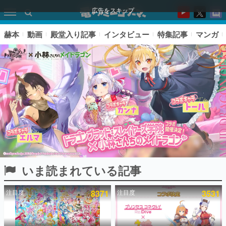
広告をスキップ
赫本
動画
殿堂入り記事
インタビュー
特集記事
マンガ
いま読まれている記事
ピックアップ
注目度
8371
注目度
3531
電ファミのいま読まれている記事ランキング
アプリセール情報