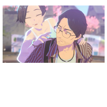
日本のコンテンツ産業やカルチャーに与えた影響を探る企
画です。
日本モバイルゲーム産業史
日本のモバイルゲーム史における主要なトピック・タイト
ルを網羅するほか、開発者へのインタビューや識者による
解説を掲載。約20年の歴史が一望できる決定版！
若ゲのいたり〜ゲームクリエイターの青春〜
『うつヌケ』『ペンと箸』等で知られるマンガ家・田中圭
一先生によるゲーム業界レポートマンガです。
なんでゲームは面白い？
ゲーム開発者・hamatsu氏がゲームの魅力を画面や操作の
具体的な形から解き明かしていく、硬派で骨太な評論連載
です。
ゲームが変えた日本語
「経験値」「裏技」「ラスボス」… ゲームにまつわる言葉
の起源や用法の変遷を、コンピューター文化史研究家・タ
イニーP氏が徹底調査。
カテゴリ
特集記事