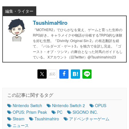
編集・ライター
TsushimaHiro
『MOTHER2』でひらがなを覚え、ゲームと育った生粋の
RPG好き。キャラメイクや物語が分岐するTRPG的な体験
を好む生態。『Divinity: Original Sin 2』の有志翻訳を経
て、『バルダーズ・ゲート3』を独力で全訳し完走。『ゴ
ースト・オブ・ツシマ』の舞台となった対馬のガイドもし
ている。 Xアカウント（旧Twitter）@Tsushimahiro23
反応
この記事に関するタグ
Nintendo Switch
Nintendo Switch 2
OPUS
OPUS: Prism Peak
PC
SIGONO INC.
Steam
Tsushimahiro
アドベンチャーゲーム
ニュース