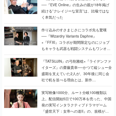
──『EVE Online』の生みの親が18年掲げ
続ける”クレイジーな宣言”は、比喩ではな
く本気だった
作り込みのすさまじさにコラボ先も驚嘆
──『Wizardry Variants Daphne』
×『FFXI』コラボが期間限定なのにジョブ
もキャラも武器も戦闘システムもワンオフ
で作り込まれた理由を両ディレクターに聞
く
『TATSUJIN』の弓削雅稔×『ライデンファ
イターズ』の齋藤貴幸──かつて縦シュー全
盛期を支えていた2人が、30年後に同じ会
社で机を並べる理由とは。新作
『TATSUJIN EXTREME』で初タッグを組
んだレジェンド2人に訊く開発秘話
実写映像1000分、ルート分岐100種類以
上。配信開始5日で100万本を売った、中国
発の実写インタラクティブドラマゲーム
『盛世天下：女帝への道II』の、規模が違