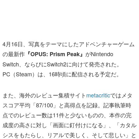
マンガ
女性向け
アプリレビュー
4月16日、写真をテーマにしたアドベンチャーゲーム
その他
の最新作
がNintendo
『OPUS: Prism Peak』
Switch、ならびにSwitch2に向けて発売された。
電ファミニコゲーマーとは？
PC（Steam）は、16時頃に配信される予定だ。
運営：株式会社マレ
また、海外のレビュー集積サイト
metacritic
ではメタ
スコア平均「87/100」と高得点を記録。記事執筆時
点でのレビュー数は11件と少ないものの、本作の完
成度の高さに対し「画面に釘付けになる」、「カタル
シスをもたらし、リアルで美しく、そして悲しい」と