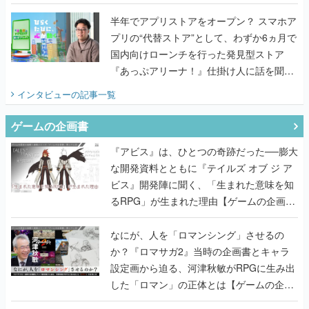
うこだわりをプロデューサーに聞いた
半年でアプリストアをオープン？ スマホア
プリの“代替ストア”として、わずか6ヵ月で
国内向けローンチを行った発見型ストア
『あっぷアリーナ！』仕掛け人に話を聞い
てみた
インタビュー
の記事一覧
ゲームの企画書
『アビス』は、ひとつの奇跡だった──膨大
な開発資料とともに『テイルズ オブ ジ ア
ビス』開発陣に聞く、「生まれた意味を知
るRPG」が生まれた理由【ゲームの企画
書】
なにが、人を「ロマンシング」させるの
か？『ロマサガ2』当時の企画書とキャラ
設定画から迫る、河津秋敏がRPGに生み出
した「ロマン」の正体とは【ゲームの企画
書】