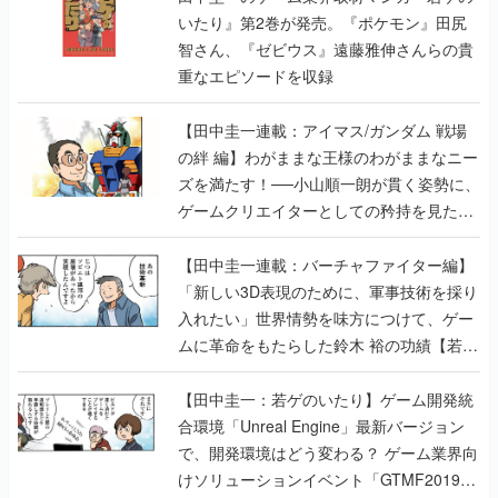
いたり』第2巻が発売。『ポケモン』田尻
智さん、『ゼビウス』遠藤雅伸さんらの貴
重なエピソードを収録
【田中圭一連載：アイマス/ガンダム 戦場
の絆 編】わがままな王様のわがままなニー
ズを満たす！──小山順一朗が貫く姿勢に、
ゲームクリエイターとしての矜持を見た
【若ゲのいたり最終回】
【田中圭一連載：バーチャファイター編】
「新しい3D表現のために、軍事技術を採り
入れたい」世界情勢を味方につけて、ゲー
ムに革命をもたらした鈴木 裕の功績【若ゲ
のいたり】
【田中圭一：若ゲのいたり】ゲーム開発統
合環境「Unreal Engine」最新バージョン
で、開発環境はどう変わる？ ゲーム業界向
けソリューションイベント「GTMF2019」