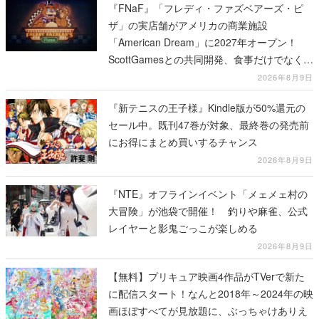
『FNaF』「フレディ・ファズベアーズ・ピ
ザ」の実店舗がアメリカの商業施設
「American Dream」に2027年オープン！
ScottGamesとの共同開発、食事だけでなくス
テージショーや没入型のホラー体験も楽しめ
2026年8月9日
る
『新テニスの王子様』Kindle版が50%還元の
セール中。既刊47巻が対象、最終巻の発売前
にお得にまとめ買いするチャンス
2026年8月9日
『NTE』オフラインイベント「メェメェ村の
大冒険」が池袋で開催！ 釣りや麻雀、公式
レイヤーと影鬼ごっこが楽しめる
2026年8月9日
【無料】プリキュア映画4作品がTVerで新た
に配信スタート！なんと2018年～2024年の映
画ほぼすべてが見放題に、ぶっちゃけありえ