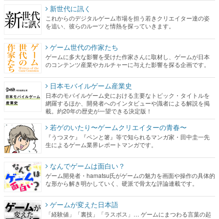
新世代に訊く
これからのデジタルゲーム市場を担う若きクリエイター達の姿
を追い、彼らのルーツと情熱を探っていきます。
ゲーム世代の作家たち
ゲームに多大な影響を受けた作家さんに取材し、ゲームが日本
のコンテンツ産業やカルチャーに与えた影響を探る企画です。
日本モバイルゲーム産業史
日本のモバイルゲーム史における主要なトピック・タイトルを
網羅するほか、開発者へのインタビューや識者による解説を掲
載。約20年の歴史が一望できる決定版！
若ゲのいたり〜ゲームクリエイターの青春〜
『うつヌケ』『ペンと箸』等で知られるマンガ家・田中圭一先
生によるゲーム業界レポートマンガです。
なんでゲームは面白い？
ゲーム開発者・hamatsu氏がゲームの魅力を画面や操作の具体的
な形から解き明かしていく、硬派で骨太な評論連載です。
ゲームが変えた日本語
「経験値」「裏技」「ラスボス」… ゲームにまつわる言葉の起