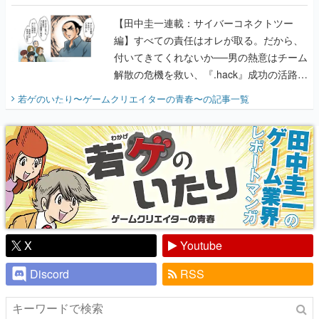
に行って、より理解を深めよう【PR】
【田中圭一連載：サイバーコネクトツー
編】すべての責任はオレが取る。だから、
付いてきてくれないか──男の熱意はチーム
解散の危機を救い、『.hack』成功の活路を
開く。業界の快男児・松山 洋に流れる血は
若ゲのいたり〜ゲームクリエイターの青春〜
の記事一覧
『少年ジャンプ』色だった【若ゲのいた
り】
X
Youtube
Discord
RSS