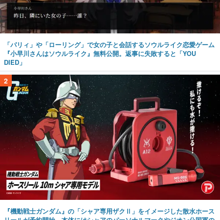
「パリィ」や「ローリング」で女の子と会話するソウルライク恋愛ゲーム
『小早川さんはソウルライク』無料公開。返事に失敗すると「YOU
DIED」
2
『機動戦士ガンダム』の「シャア専用ザクⅡ」をイメージした散水ホース
リールが予約開始。本体にはシャアのパーソナルマークやジオン公国軍の