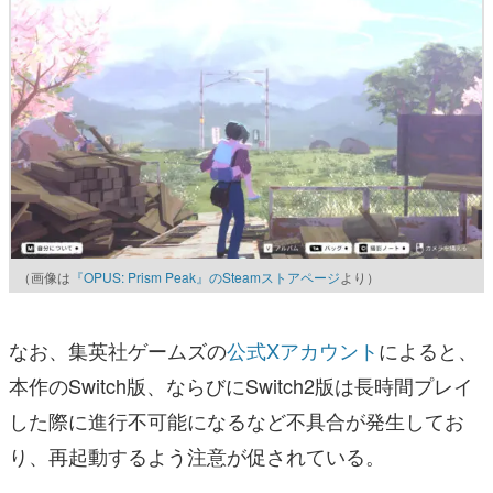
（画像は
『OPUS: Prism Peak』のSteamストアページ
より）
なお、集英社ゲームズの
公式Xアカウント
によると、
本作のSwitch版、ならびにSwitch2版は長時間プレイ
した際に進行不可能になるなど不具合が発生してお
り、再起動するよう注意が促されている。