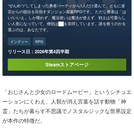
“ぜんめつ”してしまった勇者パーティから1人だけ選んで、ともに迷
宮からの脱出を目指すダンジョン探索RPGです。 ただし勇者は「は
い/いいえ」しか喋れず、魔法使いは魔法が使えず、戦士は可愛らし
い人形になっていて、僧侶は██を崇拝しています。誰を救うのかを
選ぶのは、あなたです。
インディー
RPG
リリース日：2026年第4四半期
Steamストアページ
「おじさんと少女のロードムービー」というシチュエ
ーションにくわえ、人類が消え言葉を話す動物「神
霊」たちが暮らす不思議でノスタルジックな世界設定
が本作の特徴だ。