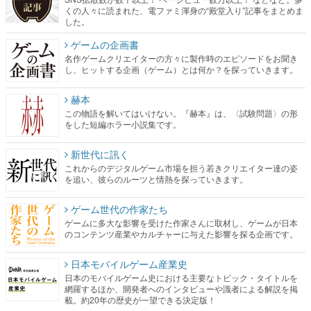
くの人々に読まれた、電ファミ渾身の“殿堂入り”記事をまとめま
した。
ゲームの企画書
名作ゲームクリエイターの方々に製作時のエピソードをお聞き
し、ヒットする企画（ゲーム）とは何か？を探っていきます。
赫本
この物語を解いてはいけない。『赫本』は、〈試験問題〉の形
をした短編ホラー小説集です。
新世代に訊く
これからのデジタルゲーム市場を担う若きクリエイター達の姿
を追い、彼らのルーツと情熱を探っていきます。
ゲーム世代の作家たち
ゲームに多大な影響を受けた作家さんに取材し、ゲームが日本
のコンテンツ産業やカルチャーに与えた影響を探る企画です。
日本モバイルゲーム産業史
日本のモバイルゲーム史における主要なトピック・タイトルを
網羅するほか、開発者へのインタビューや識者による解説を掲
載。約20年の歴史が一望できる決定版！