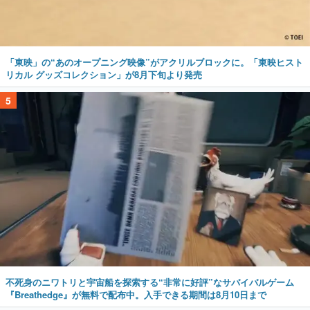
「東映」の“あのオープニング映像”がアクリルブロックに。「東映ヒスト
リカル グッズコレクション」が8月下旬より発売
5
不死身のニワトリと宇宙船を探索する“非常に好評”なサバイバルゲーム
『Breathedge』が無料で配布中。入手できる期間は8月10日まで