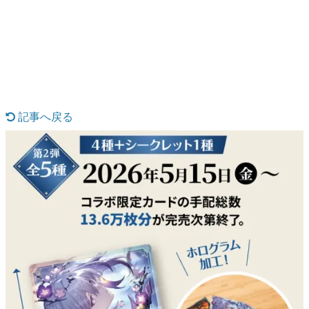
日本のコンテンツ産業やカルチャーに与えた影響を探る企
画です。
日本モバイルゲーム産業史
日本のモバイルゲーム史における主要なトピック・タイト
ルを網羅するほか、開発者へのインタビューや識者による
解説を掲載。約20年の歴史が一望できる決定版！
若ゲのいたり〜ゲームクリエイターの青春〜
『うつヌケ』『ペンと箸』等で知られるマンガ家・田中圭
記事へ戻る
一先生によるゲーム業界レポートマンガです。
なんでゲームは面白い？
ゲーム開発者・hamatsu氏がゲームの魅力を画面や操作の
具体的な形から解き明かしていく、硬派で骨太な評論連載
です。
ゲームが変えた日本語
「経験値」「裏技」「ラスボス」… ゲームにまつわる言葉
の起源や用法の変遷を、コンピューター文化史研究家・タ
イニーP氏が徹底調査。
カテゴリ
特集記事