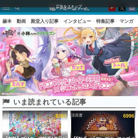
広告をスキップ
赫本
動画
殿堂入り記事
インタビュー
特集記事
マンガ
いま読まれている記事
ピックアップ
注目度
8261
注目度
6996
電ファミのいま読まれている記事ランキング
アプリセール情報