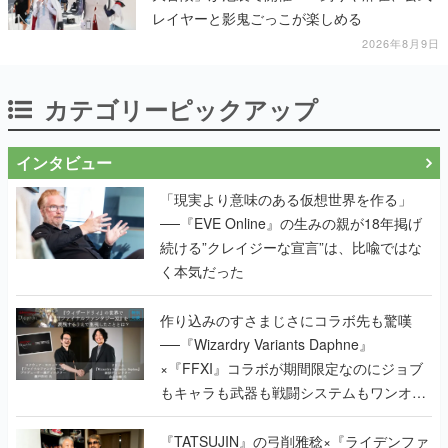
レイヤーと影鬼ごっこが楽しめる
2026年8月9日
カテゴリーピックアップ
インタビュー
「現実より意味のある仮想世界を作る」
──『EVE Online』の生みの親が18年掲げ
続ける”クレイジーな宣言”は、比喩ではな
く本気だった
作り込みのすさまじさにコラボ先も驚嘆
──『Wizardry Variants Daphne』
×『FFXI』コラボが期間限定なのにジョブ
もキャラも武器も戦闘システムもワンオフ
で作り込まれた理由を両ディレクターに聞
く
『TATSUJIN』の弓削雅稔×『ライデンファ