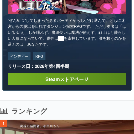
“ぜんめつ”してしまった勇者パーティから1人だけ選んで、ともに迷
宮からの脱出を目指すダンジョン探索RPGです。 ただし勇者は「は
い/いいえ」しか喋れず、魔法使いは魔法が使えず、戦士は可愛らし
い人形になっていて、僧侶は██を崇拝しています。誰を救うのかを
選ぶのは、あなたです。
インディー
RPG
リリース日：2026年第4四半期
Steamストアページ
ランキング
1