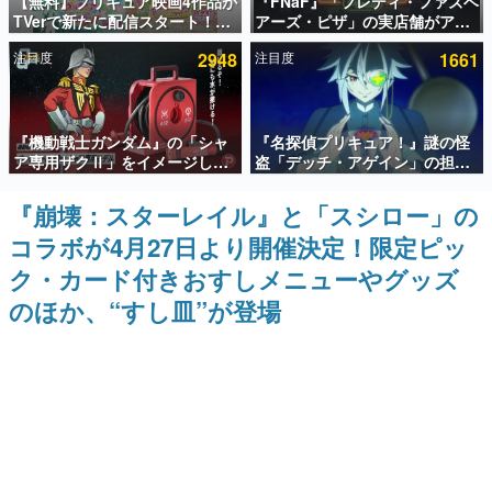
【無料】プリキュア映画4作品が
『FNaF』「フレディ・ファズベ
TVerで新たに配信スタート！な
アーズ・ピザ」の実店舗がアメ
インタビュー
んと2018年～2024年の映画ほぼ
リカの商業施設「American
注目度
2948
注目度
1661
すべてが見放題に、ぶっちゃけ
Dream」に2027年オープン！
連載・特集一覧
ありえないラインナップ
ScottGamesとの共同開発、食
事だけでなくステージショーや
没入型のホラー体験も楽しめる
殿堂入り記事
『機動戦士ガンダム』の「シャ
『名探偵プリキュア！』謎の怪
SNS拡散数が数千以上！ ページビュー数万以上！ などな
ど。多くの人々に読まれた、電ファミ渾身の“殿堂入り”記
ア専用ザクⅡ」をイメージした
盗「デッチ・アゲイン」の担当
事をまとめました。
散水ホースリールが予約開始。
キャストは天﨑滉平さんと判
本体にはシャアのパーソナルマ
明。『Re:ゼロから始める異世
『崩壊：スターレイル』と「スシロー」の
ゲームの企画書
ークやジオン公国軍のエンブレ
界生活』オットー役、『ヒプノ
名作ゲームクリエイターの方々に製作時のエピソードをお
コラボが4月27日より開催決定！限定ピッ
ム、型式番号などを配置
シスマイク』山田三郎役など
聞きし、ヒットする企画（ゲーム）とは何か？を探ってい
きます。
ク・カード付きおすしメニューやグッズ
赫本
のほか、“すし皿”が登場
この物語を解いてはいけない。『赫本』は、〈試験問題〉
の形をした短編ホラー小説集です。
新世代に訊く
これからのデジタルゲーム市場を担う若きクリエイター達
の姿を追い、彼らのルーツと情熱を探っていきます。
ゲーム世代の作家たち
ゲームに多大な影響を受けた作家さんに取材し、ゲームが