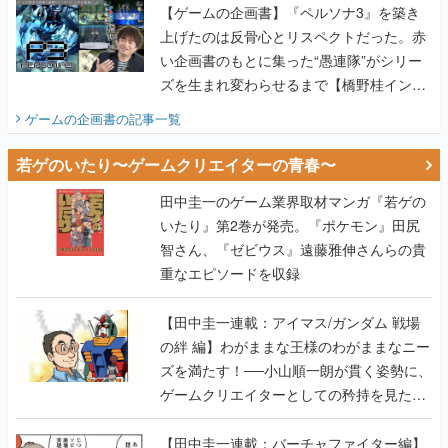
【ゲームの企画書】『ペルソナ3』を築き
上げたのは反骨心とリスペクトだった。赤
い企画書のもとに集った“愚連隊”がシリー
ズを生まれ変わらせるまで【橋野桂インタ
ビュー】
ゲームの企画書
の記事一覧
若ゲのいたり〜ゲームクリエイターの青春〜
田中圭一のゲーム業界取材マンガ『若ゲの
いたり』第2巻が発売。『ポケモン』田尻
智さん、『ゼビウス』遠藤雅伸さんらの貴
重なエピソードを収録
【田中圭一連載：アイマス/ガンダム 戦場
の絆 編】わがままな王様のわがままなニー
ズを満たす！──小山順一朗が貫く姿勢に、
ゲームクリエイターとしての矜持を見た
【若ゲのいたり最終回】
【田中圭一連載：バーチャファイター編】