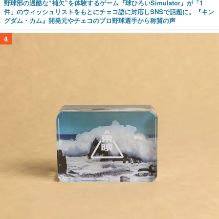
野球部の過酷な“補欠”を体験するゲーム『球ひろいSimulator』が「1
件」のウィッシュリストをもとにチェコ語に対応しSNSで話題に。『キン
グダム・カム』開発元やチェコのプロ野球選手から称賛の声
4