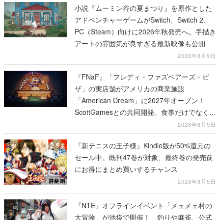
小説『ムーミン谷の夏まつり』を原作とした
アドベンチャーゲームがSwitch、Switch 2、
PC（Steam）向けに2026年秋発売へ。手描き
アートの雰囲気が良すぎる最新映像も公開
2026年8月9日
『FNaF』「フレディ・ファズベアーズ・ピ
ザ」の実店舗がアメリカの商業施設
「American Dream」に2027年オープン！
ScottGamesとの共同開発、食事だけでなくス
テージショーや没入型のホラー体験も楽しめ
2026年8月9日
る
『新テニスの王子様』Kindle版が50%還元の
セール中。既刊47巻が対象、最終巻の発売前
にお得にまとめ買いするチャンス
2026年8月9日
『NTE』オフラインイベント「メェメェ村の
大冒険」が池袋で開催！ 釣りや麻雀、公式