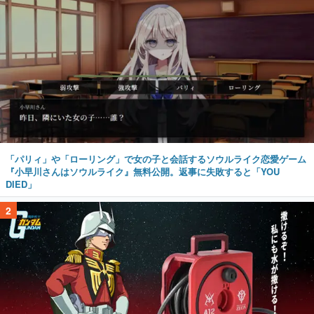
「パリィ」や「ローリング」で女の子と会話するソウルライク恋愛ゲーム
『小早川さんはソウルライク』無料公開。返事に失敗すると「YOU
DIED」
2