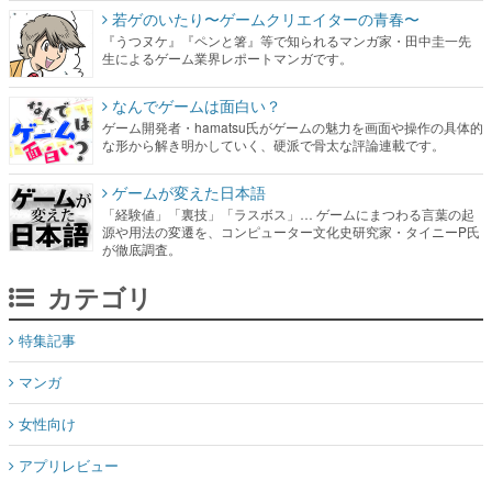
若ゲのいたり〜ゲームクリエイターの青春〜
『うつヌケ』『ペンと箸』等で知られるマンガ家・田中圭一先
生によるゲーム業界レポートマンガです。
なんでゲームは面白い？
ゲーム開発者・hamatsu氏がゲームの魅力を画面や操作の具体的
な形から解き明かしていく、硬派で骨太な評論連載です。
ゲームが変えた日本語
「経験値」「裏技」「ラスボス」… ゲームにまつわる言葉の起
源や用法の変遷を、コンピューター文化史研究家・タイニーP氏
が徹底調査。
カテゴリ
特集記事
マンガ
女性向け
アプリレビュー