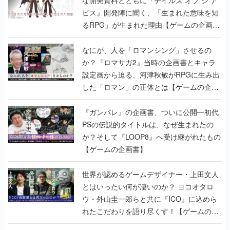
ビス』開発陣に聞く、「生まれた意味を知
るRPG」が生まれた理由【ゲームの企画
書】
なにが、人を「ロマンシング」させるの
か？『ロマサガ2』当時の企画書とキャラ
設定画から迫る、河津秋敏がRPGに生み出
した「ロマン」の正体とは【ゲームの企画
書】
『ガンパレ』の企画書、ついに公開━初代
PSの伝説的タイトルは、なぜ生まれたの
か？そして『LOOP8』へ受け継がれたもの
【ゲームの企画書】
世界が認めるゲームデザイナー・上田文人
とはいったい何が凄いのか？ ヨコオタロ
ウ・外山圭一郎らと共に『ICO』に込めら
れたこだわりを語り尽くす！【ゲームの企
画書】