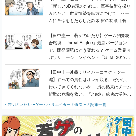
「新しい3D表現のために、軍事技術を採り
入れたい」世界情勢を味方につけて、ゲー
ムに革命をもたらした鈴木 裕の功績【若ゲ
のいたり】
【田中圭一：若ゲのいたり】ゲーム開発統
合環境「Unreal Engine」最新バージョン
で、開発環境はどう変わる？ ゲーム業界向
けソリューションイベント「GTMF2019」
に行って、より理解を深めよう【PR】
【田中圭一連載：サイバーコネクトツー
編】すべての責任はオレが取る。だから、
付いてきてくれないか──男の熱意はチーム
解散の危機を救い、『.hack』成功の活路を
開く。業界の快男児・松山 洋に流れる血は
若ゲのいたり〜ゲームクリエイターの青春〜
の記事一覧
『少年ジャンプ』色だった【若ゲのいた
り】