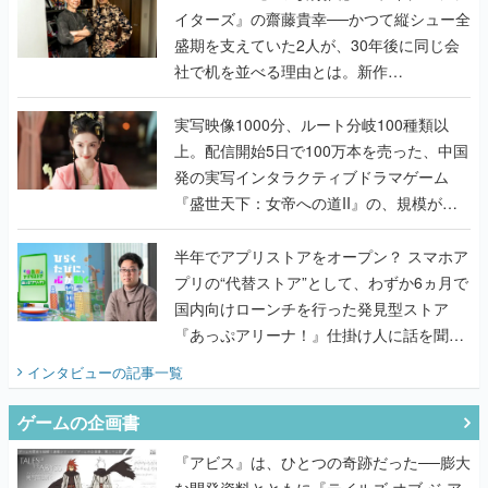
イターズ』の齋藤貴幸──かつて縦シュー全
盛期を支えていた2人が、30年後に同じ会
社で机を並べる理由とは。新作
『TATSUJIN EXTREME』で初タッグを組
んだレジェンド2人に訊く開発秘話
実写映像1000分、ルート分岐100種類以
上。配信開始5日で100万本を売った、中国
発の実写インタラクティブドラマゲーム
『盛世天下：女帝への道II』の、規模が違
うこだわりをプロデューサーに聞いた
半年でアプリストアをオープン？ スマホア
プリの“代替ストア”として、わずか6ヵ月で
国内向けローンチを行った発見型ストア
『あっぷアリーナ！』仕掛け人に話を聞い
てみた
インタビュー
の記事一覧
ゲームの企画書
『アビス』は、ひとつの奇跡だった──膨大
な開発資料とともに『テイルズ オブ ジ ア