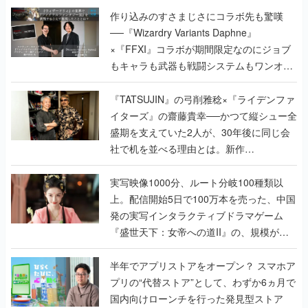
作り込みのすさまじさにコラボ先も驚嘆
──『Wizardry Variants Daphne』
×『FFXI』コラボが期間限定なのにジョブ
もキャラも武器も戦闘システムもワンオフ
で作り込まれた理由を両ディレクターに聞
く
『TATSUJIN』の弓削雅稔×『ライデンファ
イターズ』の齋藤貴幸──かつて縦シュー全
盛期を支えていた2人が、30年後に同じ会
社で机を並べる理由とは。新作
『TATSUJIN EXTREME』で初タッグを組
んだレジェンド2人に訊く開発秘話
実写映像1000分、ルート分岐100種類以
上。配信開始5日で100万本を売った、中国
発の実写インタラクティブドラマゲーム
『盛世天下：女帝への道II』の、規模が違
うこだわりをプロデューサーに聞いた
半年でアプリストアをオープン？ スマホア
プリの“代替ストア”として、わずか6ヵ月で
国内向けローンチを行った発見型ストア