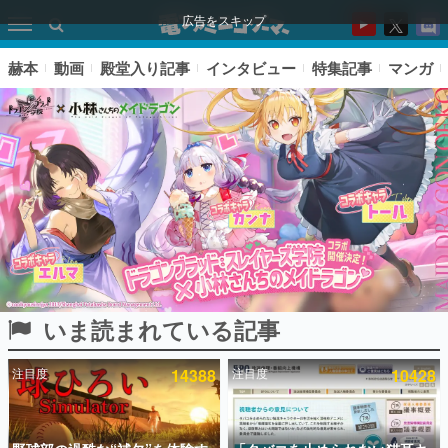
広告をスキップ
赫本
動画
殿堂入り記事
インタビュー
特集記事
マンガ
いま読まれている記事
ピックアップ
注目度
14388
注目度
10428
電ファミのいま読まれている記事ランキング
アプリセール情報