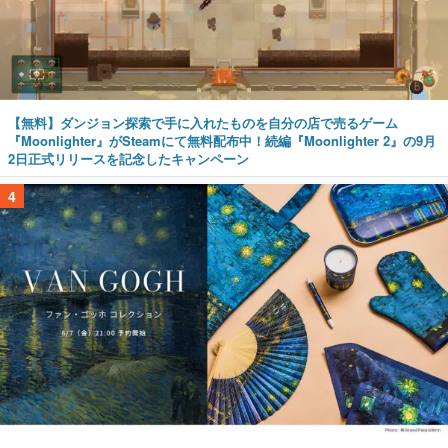
【無料】ダンジョン探索で手に入れたものを自分の店で売るゲーム
『Moonlighter』がSteamにて無料配布中！続編『Moonlighter 2』の9月
2日正式リリースを記念したキャンペーン
4