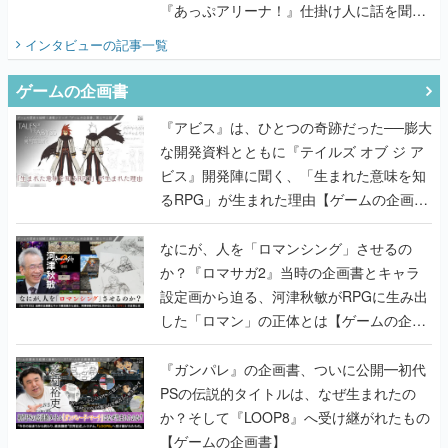
『あっぷアリーナ！』仕掛け人に話を聞い
てみた
インタビュー
の記事一覧
ゲームの企画書
『アビス』は、ひとつの奇跡だった──膨大
な開発資料とともに『テイルズ オブ ジ ア
ビス』開発陣に聞く、「生まれた意味を知
るRPG」が生まれた理由【ゲームの企画
書】
なにが、人を「ロマンシング」させるの
か？『ロマサガ2』当時の企画書とキャラ
設定画から迫る、河津秋敏がRPGに生み出
した「ロマン」の正体とは【ゲームの企画
書】
『ガンパレ』の企画書、ついに公開━初代
PSの伝説的タイトルは、なぜ生まれたの
か？そして『LOOP8』へ受け継がれたもの
【ゲームの企画書】