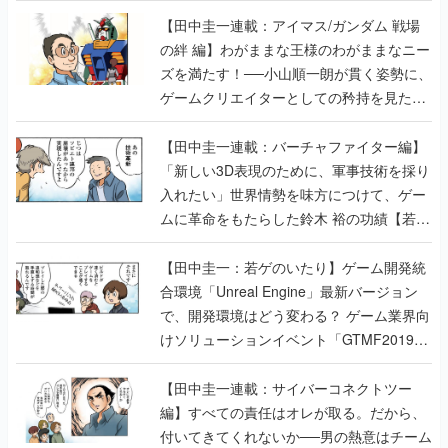
【田中圭一連載：アイマス/ガンダム 戦場
の絆 編】わがままな王様のわがままなニー
ズを満たす！──小山順一朗が貫く姿勢に、
ゲームクリエイターとしての矜持を見た
【若ゲのいたり最終回】
【田中圭一連載：バーチャファイター編】
「新しい3D表現のために、軍事技術を採り
入れたい」世界情勢を味方につけて、ゲー
ムに革命をもたらした鈴木 裕の功績【若ゲ
のいたり】
【田中圭一：若ゲのいたり】ゲーム開発統
合環境「Unreal Engine」最新バージョン
で、開発環境はどう変わる？ ゲーム業界向
けソリューションイベント「GTMF2019」
に行って、より理解を深めよう【PR】
【田中圭一連載：サイバーコネクトツー
編】すべての責任はオレが取る。だから、
付いてきてくれないか──男の熱意はチーム