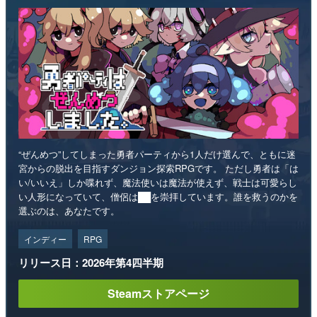
“ぜんめつ”してしまった勇者パーティから1人だけ選んで、ともに迷
宮からの脱出を目指すダンジョン探索RPGです。 ただし勇者は「は
い/いいえ」しか喋れず、魔法使いは魔法が使えず、戦士は可愛らし
い人形になっていて、僧侶は██を崇拝しています。誰を救うのかを
選ぶのは、あなたです。
インディー
RPG
リリース日：2026年第4四半期
Steamストアページ