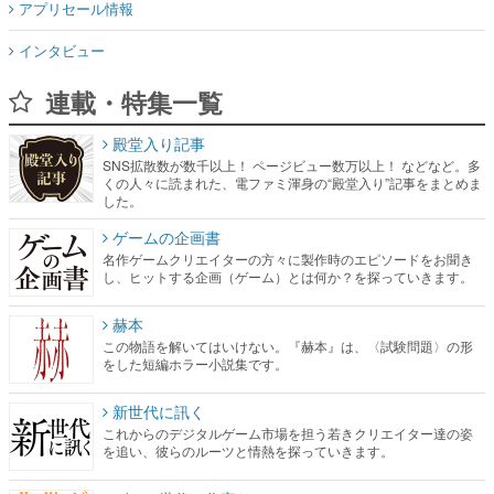
アプリセール情報
インタビュー
連載・特集一覧
殿堂入り記事
SNS拡散数が数千以上！ ページビュー数万以上！ などなど。多
くの人々に読まれた、電ファミ渾身の“殿堂入り”記事をまとめま
した。
ゲームの企画書
名作ゲームクリエイターの方々に製作時のエピソードをお聞き
し、ヒットする企画（ゲーム）とは何か？を探っていきます。
赫本
この物語を解いてはいけない。『赫本』は、〈試験問題〉の形
をした短編ホラー小説集です。
新世代に訊く
これからのデジタルゲーム市場を担う若きクリエイター達の姿
を追い、彼らのルーツと情熱を探っていきます。