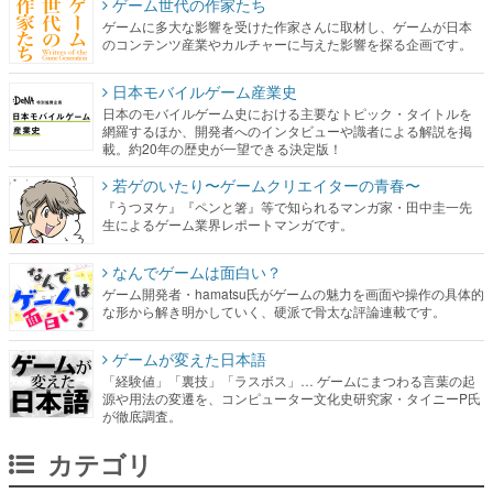
ゲーム世代の作家たち
ゲームに多大な影響を受けた作家さんに取材し、ゲームが日本
のコンテンツ産業やカルチャーに与えた影響を探る企画です。
日本モバイルゲーム産業史
日本のモバイルゲーム史における主要なトピック・タイトルを
網羅するほか、開発者へのインタビューや識者による解説を掲
載。約20年の歴史が一望できる決定版！
若ゲのいたり〜ゲームクリエイターの青春〜
『うつヌケ』『ペンと箸』等で知られるマンガ家・田中圭一先
生によるゲーム業界レポートマンガです。
なんでゲームは面白い？
ゲーム開発者・hamatsu氏がゲームの魅力を画面や操作の具体的
な形から解き明かしていく、硬派で骨太な評論連載です。
ゲームが変えた日本語
「経験値」「裏技」「ラスボス」… ゲームにまつわる言葉の起
源や用法の変遷を、コンピューター文化史研究家・タイニーP氏
が徹底調査。
カテゴリ