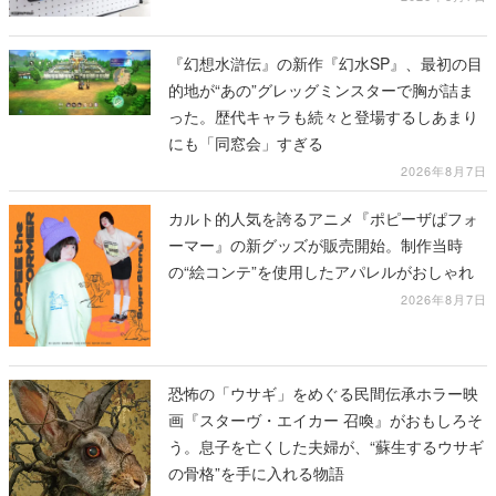
『幻想水滸伝』の新作『幻水SP』、最初の目
的地が“あの”グレッグミンスターで胸が詰ま
った。歴代キャラも続々と登場するしあまり
にも「同窓会」すぎる
2026年8月7日
カルト的人気を誇るアニメ『ポピーザぱフォ
ーマー』の新グッズが販売開始。制作当時
の“絵コンテ”を使用したアパレルがおしゃれ
2026年8月7日
恐怖の「ウサギ」をめぐる民間伝承ホラー映
画『スターヴ・エイカー 召喚』がおもしろそ
う。息子を亡くした夫婦が、“蘇生するウサギ
の骨格”を手に入れる物語