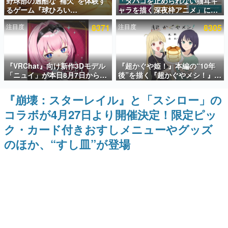
野球部の過酷な“補欠”を体験す
「タバコを止められない猫耳キ
るゲーム『球ひろい
ャラを描く深夜枠アニメ」に視
インタビュー
Simulator』が「1件」のウィッ
聴者の一部から批判意見。違法
注目度
8371
注目度
8305
シュリストをもとにチェコ語に
薬物の使用と思しき描写も含め
連載・特集一覧
対応しSNSで話題に。『キング
て、BPOが議論を交わす
ダム・カム』開発元やチェコの
プロ野球選手から称賛の声
殿堂入り記事
『VRChat』向け新作3Dモデル
『超かぐや姫！』本編の“10年
SNS拡散数が数千以上！ ページビュー数万以上！ などな
ど。多くの人々に読まれた、電ファミ渾身の“殿堂入り”記
「ニュイ」が本日8月7日から
後”を描く『超かぐやメシ！』
事をまとめました。
BOOTHにて発売。瞳に光る星
Web連載決定。新たなWebマン
や感情豊かな表情が、小悪魔か
ガレーベル「ビビビコミック」
『崩壊：スターレイル』と「スシロー」の
ゲームの企画書
わいい
にて特別話が掲載スタート、あ
名作ゲームクリエイターの方々に製作時のエピソードをお
コラボが4月27日より開催決定！限定ピッ
のお話には…まだ続きがある！
聞きし、ヒットする企画（ゲーム）とは何か？を探ってい
きます。
ク・カード付きおすしメニューやグッズ
赫本
のほか、“すし皿”が登場
この物語を解いてはいけない。『赫本』は、〈試験問題〉
の形をした短編ホラー小説集です。
新世代に訊く
これからのデジタルゲーム市場を担う若きクリエイター達
の姿を追い、彼らのルーツと情熱を探っていきます。
ゲーム世代の作家たち
ゲームに多大な影響を受けた作家さんに取材し、ゲームが