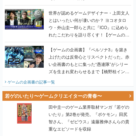
世界が認めるゲームデザイナー・上田文人
とはいったい何が凄いのか？ ヨコオタロ
ウ・外山圭一郎らと共に『ICO』に込めら
れたこだわりを語り尽くす！【ゲームの企
画書】
【ゲームの企画書】『ペルソナ3』を築き
上げたのは反骨心とリスペクトだった。赤
い企画書のもとに集った“愚連隊”がシリー
ズを生まれ変わらせるまで【橋野桂インタ
ビュー】
ゲームの企画書
の記事一覧
若ゲのいたり〜ゲームクリエイターの青春〜
田中圭一のゲーム業界取材マンガ『若ゲの
いたり』第2巻が発売。『ポケモン』田尻
智さん、『ゼビウス』遠藤雅伸さんらの貴
重なエピソードを収録