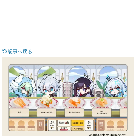
日本のコンテンツ産業やカルチャーに与えた影響を探る企
画です。
日本モバイルゲーム産業史
日本のモバイルゲーム史における主要なトピック・タイト
ルを網羅するほか、開発者へのインタビューや識者による
解説を掲載。約20年の歴史が一望できる決定版！
若ゲのいたり〜ゲームクリエイターの青春〜
『うつヌケ』『ペンと箸』等で知られるマンガ家・田中圭
記事へ戻る
一先生によるゲーム業界レポートマンガです。
なんでゲームは面白い？
ゲーム開発者・hamatsu氏がゲームの魅力を画面や操作の
具体的な形から解き明かしていく、硬派で骨太な評論連載
です。
ゲームが変えた日本語
「経験値」「裏技」「ラスボス」… ゲームにまつわる言葉
の起源や用法の変遷を、コンピューター文化史研究家・タ
イニーP氏が徹底調査。
カテゴリ
特集記事