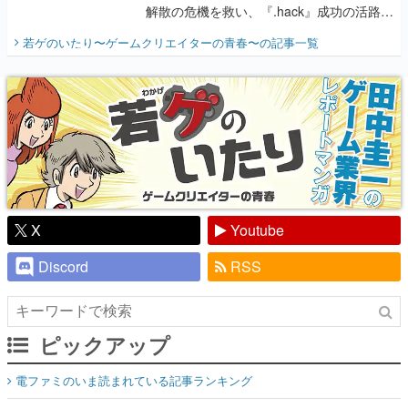
解散の危機を救い、『.hack』成功の活路を
開く。業界の快男児・松山 洋に流れる血は
若ゲのいたり〜ゲームクリエイターの青春〜
の記事一覧
『少年ジャンプ』色だった【若ゲのいた
り】
X
Youtube
Discord
RSS
ピックアップ
電ファミのいま読まれている記事ランキング