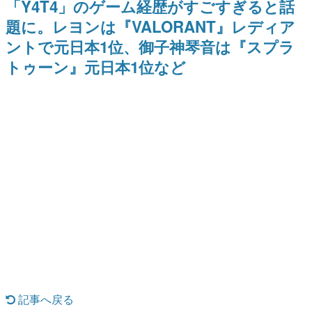
「Y4T4」のゲーム経歴がすごすぎると話
日本のコンテンツ産業やカルチャーに与えた影響を探る企
題に。レヨンは『VALORANT』レディア
画です。
ントで元日本1位、御子神琴音は『スプラ
日本モバイルゲーム産業史
日本のモバイルゲーム史における主要なトピック・タイト
トゥーン』元日本1位など
ルを網羅するほか、開発者へのインタビューや識者による
解説を掲載。約20年の歴史が一望できる決定版！
若ゲのいたり〜ゲームクリエイターの青春〜
『うつヌケ』『ペンと箸』等で知られるマンガ家・田中圭
一先生によるゲーム業界レポートマンガです。
なんでゲームは面白い？
ゲーム開発者・hamatsu氏がゲームの魅力を画面や操作の
具体的な形から解き明かしていく、硬派で骨太な評論連載
です。
ゲームが変えた日本語
「経験値」「裏技」「ラスボス」… ゲームにまつわる言葉
の起源や用法の変遷を、コンピューター文化史研究家・タ
イニーP氏が徹底調査。
カテゴリ
記事へ戻る
特集記事