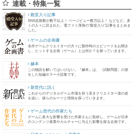
連載・特集一覧
殿堂入り記事
SNS拡散数が数千以上！ ページビュー数万以上！ などなど。多
くの人々に読まれた、電ファミ渾身の“殿堂入り”記事をまとめま
した。
ゲームの企画書
名作ゲームクリエイターの方々に製作時のエピソードをお聞き
し、ヒットする企画（ゲーム）とは何か？を探っていきます。
赫本
この物語を解いてはいけない。『赫本』は、〈試験問題〉の形
をした短編ホラー小説集です。
新世代に訊く
これからのデジタルゲーム市場を担う若きクリエイター達の姿
を追い、彼らのルーツと情熱を探っていきます。
ゲーム世代の作家たち
ゲームに多大な影響を受けた作家さんに取材し、ゲームが日本
のコンテンツ産業やカルチャーに与えた影響を探る企画です。