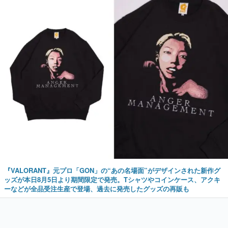
『VALORANT』元プロ「GON」の“あの名場面”がデザインされた新作グ
ッズが本日8月5日より期間限定で発売。Tシャツやコインケース、アクキ
ーなどが全品受注生産で登場、過去に発売したグッズの再販も