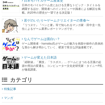
日本モバイルゲーム産業史
日本のモバイルゲーム史における主要なトピック・タイトルを
網羅するほか、開発者へのインタビューや識者による解説を掲
載。約20年の歴史が一望できる決定版！
若ゲのいたり〜ゲームクリエイターの青春〜
『うつヌケ』『ペンと箸』等で知られるマンガ家・田中圭一先
生によるゲーム業界レポートマンガです。
なんでゲームは面白い？
ゲーム開発者・hamatsu氏がゲームの魅力を画面や操作の具体的
な形から解き明かしていく、硬派で骨太な評論連載です。
ゲームが変えた日本語
「経験値」「裏技」「ラスボス」… ゲームにまつわる言葉の起
源や用法の変遷を、コンピューター文化史研究家・タイニーP氏
が徹底調査。
カテゴリ
特集記事
マンガ