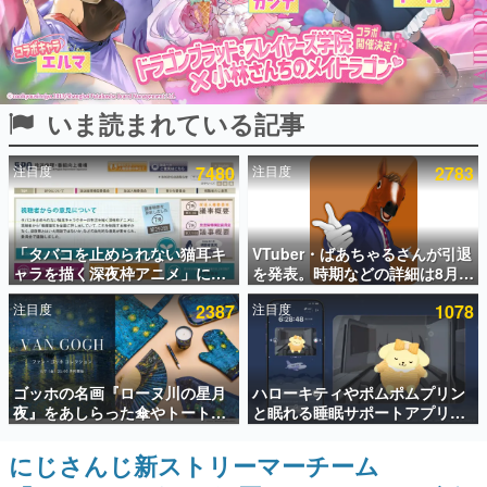
インタビュー
連載・特集一覧
いま読まれている記事
殿堂入り記事
SNS拡散数が数千以上！ ページビュー数万以上！ などな
ど。多くの人々に読まれた、電ファミ渾身の“殿堂入り”記
注目度
7480
注目度
2783
事をまとめました。
ゲームの企画書
名作ゲームクリエイターの方々に製作時のエピソードをお
聞きし、ヒットする企画（ゲーム）とは何か？を探ってい
「タバコを止められない猫耳キ
VTuber・ばあちゃるさんが引退
きます。
ャラを描く深夜枠アニメ」に視
を発表。時期などの詳細は8月9
聴者の一部から批判意見。違法
日15時からの配信で説明
赫本
注目度
2387
注目度
1078
薬物の使用と思しき描写も含め
この物語を解いてはいけない。『赫本』は、〈試験問題〉
て、BPOが議論を交わす
の形をした短編ホラー小説集です。
新世代に訊く
ゴッホの名画『ローヌ川の星月
ハローキティやポムポムプリン
これからのデジタルゲーム市場を担う若きクリエイター達
夜』をあしらった傘やトートバ
と眠れる睡眠サポートアプリ
の姿を追い、彼らのルーツと情熱を探っていきます。
ッグなどが登場。8月7日21時よ
『ゆめたび』が配信中。キャラ
り2日間限定で予約販売
ごとのASMRや目覚ましアラー
にじさんじ新ストリーマーチーム
ゲーム世代の作家たち
ムも搭載
ゲームに多大な影響を受けた作家さんに取材し、ゲームが