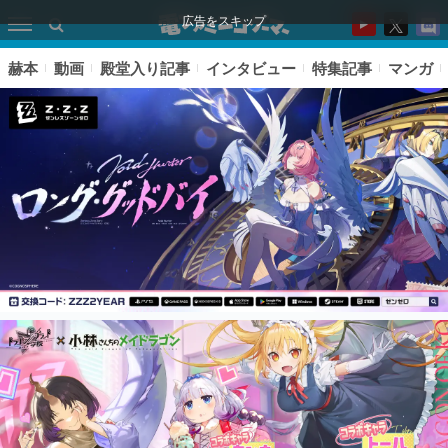
広告をスキップ
赫本
動画
殿堂入り記事
インタビュー
特集記事
マンガ
ピックアップ
電ファミのいま読まれている記事ランキング
アプリセール情報