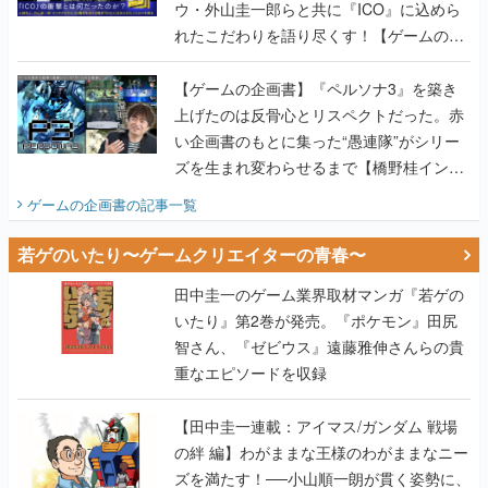
ウ・外山圭一郎らと共に『ICO』に込めら
れたこだわりを語り尽くす！【ゲームの企
画書】
【ゲームの企画書】『ペルソナ3』を築き
上げたのは反骨心とリスペクトだった。赤
い企画書のもとに集った“愚連隊”がシリー
ズを生まれ変わらせるまで【橋野桂インタ
ビュー】
ゲームの企画書
の記事一覧
若ゲのいたり〜ゲームクリエイターの青春〜
田中圭一のゲーム業界取材マンガ『若ゲの
いたり』第2巻が発売。『ポケモン』田尻
智さん、『ゼビウス』遠藤雅伸さんらの貴
重なエピソードを収録
【田中圭一連載：アイマス/ガンダム 戦場
の絆 編】わがままな王様のわがままなニー
ズを満たす！──小山順一朗が貫く姿勢に、