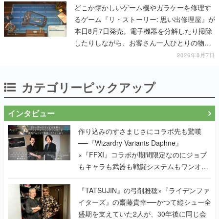
どこか懐かしいゲーム機やガラケーを修理す
るゲーム『リ・ストーリー: 思い出修理屋』が
本日8月7日発売。電子機器を分解したり掃除
したりしながら、お客さん一人ひとりの物語
に耳を傾ける
2026年8月7日
カテゴリーピックアップ
インタビュー
作り込みのすさまじさにコラボ先も驚嘆
──『Wizardry Variants Daphne』
×『FFXI』コラボが期間限定なのにジョブ
もキャラも武器も戦闘システムもワンオフ
で作り込まれた理由を両ディレクターに聞
く
『TATSUJIN』の弓削雅稔×『ライデンファ
イターズ』の齋藤貴幸──かつて縦シュー全
盛期を支えていた2人が、30年後に同じ会