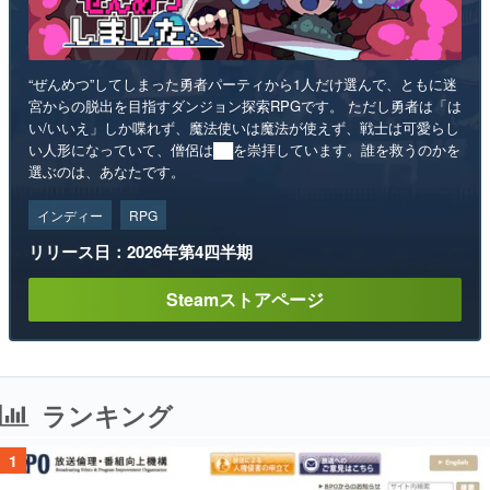
“ぜんめつ”してしまった勇者パーティから1人だけ選んで、ともに迷
宮からの脱出を目指すダンジョン探索RPGです。 ただし勇者は「は
い/いいえ」しか喋れず、魔法使いは魔法が使えず、戦士は可愛らし
い人形になっていて、僧侶は██を崇拝しています。誰を救うのかを
選ぶのは、あなたです。
インディー
RPG
リリース日：2026年第4四半期
Steamストアページ
ランキング
1