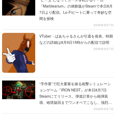
『Marblearium』の体験版がSteamで本日8月
7日より配信。Lo-Fiビートに乗って奇妙な空
間を探検
2026年8月7日
VTuber・ばあちゃるさんが引退を発表。時期
などの詳細は8月9日15時からの配信で説明
2026年8月7日
“手作業”で巨大要塞を操る砲撃シミュレーシ
ョンゲーム『IRON NEST』が本日8月7日
Steamにてリリース。弾道計算から砲弾装
填、砲塔旋回までワンオペでこなし、強烈な
一撃をブチかませるロマンある作品
2026年8月7日