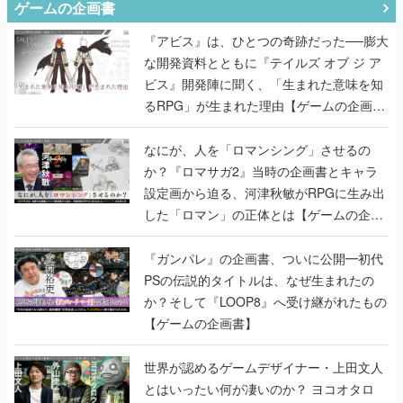
ゲームの企画書
『アビス』は、ひとつの奇跡だった──膨大
な開発資料とともに『テイルズ オブ ジ ア
ビス』開発陣に聞く、「生まれた意味を知
るRPG」が生まれた理由【ゲームの企画
書】
なにが、人を「ロマンシング」させるの
か？『ロマサガ2』当時の企画書とキャラ
設定画から迫る、河津秋敏がRPGに生み出
した「ロマン」の正体とは【ゲームの企画
書】
『ガンパレ』の企画書、ついに公開━初代
PSの伝説的タイトルは、なぜ生まれたの
か？そして『LOOP8』へ受け継がれたもの
【ゲームの企画書】
世界が認めるゲームデザイナー・上田文人
とはいったい何が凄いのか？ ヨコオタロ