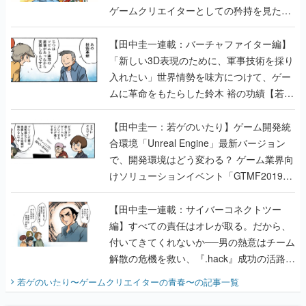
ゲームクリエイターとしての矜持を見た
【若ゲのいたり最終回】
【田中圭一連載：バーチャファイター編】
「新しい3D表現のために、軍事技術を採り
入れたい」世界情勢を味方につけて、ゲー
ムに革命をもたらした鈴木 裕の功績【若ゲ
のいたり】
【田中圭一：若ゲのいたり】ゲーム開発統
合環境「Unreal Engine」最新バージョン
で、開発環境はどう変わる？ ゲーム業界向
けソリューションイベント「GTMF2019」
に行って、より理解を深めよう【PR】
【田中圭一連載：サイバーコネクトツー
編】すべての責任はオレが取る。だから、
付いてきてくれないか──男の熱意はチーム
解散の危機を救い、『.hack』成功の活路を
開く。業界の快男児・松山 洋に流れる血は
若ゲのいたり〜ゲームクリエイターの青春〜
の記事一覧
『少年ジャンプ』色だった【若ゲのいた