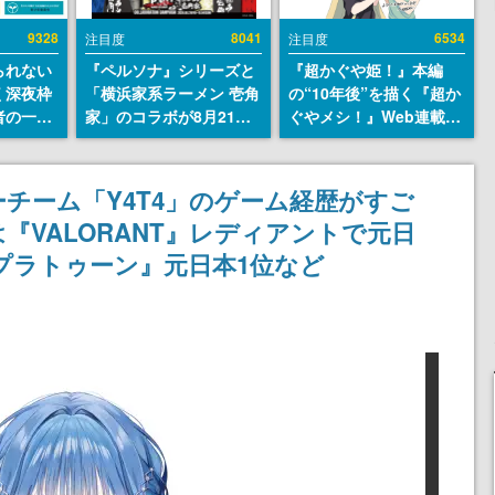
9328
8041
6534
注目度
注目度
られない
『ペルソナ』シリーズと
『超かぐや姫！』本編
く深夜枠
「横浜家系ラーメン 壱角
の“10年後”を描く『超か
者の一部
家」のコラボが8月21日
ぐやメシ！』Web連載決
違法薬物
から開催。”はがくれ”風
定。新たなWebマンガレ
描写も含
とんこつラーメンや、お
ーベル「ビビビコミッ
論を交わ
いしく食べられるカレー
ク」にて特別話が掲載ス
チーム「Y4T4」のゲーム経歴がすご
ラーメンがラインナップ
タート、あのお話には…
『VALORANT』レディアントで元日
まだ続きがある！
プラトゥーン』元日本1位など