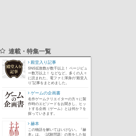
連載・特集一覧
殿堂入り記事
SNS拡散数が数千以上！ ページビュ
ー数万以上！ などなど。多くの人々
に読まれた、電ファミ渾身の“殿堂入
り”記事をまとめました。
ゲームの企画書
名作ゲームクリエイターの方々に製
作時のエピソードをお聞きし、ヒッ
トする企画（ゲーム）とは何か？を
探っていきます。
赫本
この物語を解いてはいけない。『赫
本』は、〈試験問題〉の形をした短