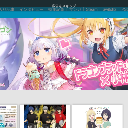
広告をスキップ
入り記事
インタビュー
特集記事
マンガ
Steam
Switch2
PS