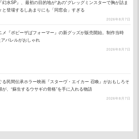
幻水SP』、最初の目的地が“あの”グレッグミンスターで胸が詰ま
々と登場するしあまりにも「同窓会」すぎる
2026年8月7日
ニメ『ポピーザぱフォーマー』の新グッズが販売開始。制作当時
たアパレルがおしゃれ
2026年8月7日
ぐる民間伝承ホラー映画『スターヴ・エイカー 召喚』がおもしろそ
婦が、“蘇生するウサギの骨格”を手に入れる物語
2026年8月7日