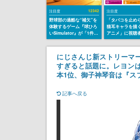
12342
注目度
注目度
野球部の過酷な“補欠”を
「タバコを止め
体験するゲーム『球ひろ
猫耳キャラを描
いSimulator』が「1件」
アニメ」に視聴
のウィッシュリストをも
から批判意見。
とにチェコ語に対応し
の使用と思しき
SNSで話題に。『キング
めて、BPOが議
にじさんじ新ストリーマー
ダム・カム』開発元やチ
す
すぎると話題に。レヨンは
ェコのプロ野球選手から
称賛の声
本1位、御子神琴音は『ス
記事へ戻る