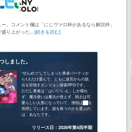
ュー。コメント欄は「にじヴァロ杯があるなら解説枠」
り上がった...
[続きを読む]
つしました。
“ぜんめつ”してしまった勇者パーティか
ら1人だけ選んで、ともに迷宮からの脱
出を目指すダンジョン探索RPGです。
ただし勇者は「はい/いいえ」しか喋れ
ず、魔法使いは魔法が使えず、戦士は可
愛らしい人形になっていて、僧侶は██を
崇拝しています。誰を救うのかを選ぶの
は、あなたです。
リリース日：2026年第4四半期