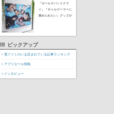
イク』無料公開。返事に
『ガールズバンドクラ
失敗すると「YOU
イ』『ギャルゲーマーに
DIED」
褒められたい』グッズが
夏コミ「ふもコレ」 ブ
ースに出展。イラストは
すべて描き下ろし。公式
サイトで予約を受付中
ピックアップ
電ファミのいま読まれている記事ランキング
アプリセール情報
インタビュー