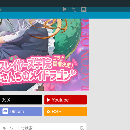
5
X
Youtube
Discord
RSS