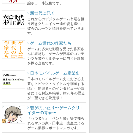
編ホラー小説集です。
新世代に訊く
これからのデジタルゲーム市場を担
う若きクリエイター達の姿を追い、
彼らのルーツと情熱を探っていきま
す。
ゲーム世代の作家たち
ゲームに多大な影響を受けた作家さ
んに取材し、ゲームが日本のコンテ
ンツ産業やカルチャーに与えた影響
を探る企画です。
日本モバイルゲーム産業史
日本のモバイルゲーム史における主
要なトピック・タイトルを網羅する
ほか、開発者へのインタビューや識
者による解説を掲載。約20年の歴史
が一望できる決定版！
若ゲのいたり〜ゲームクリエ
イターの青春〜
『うつヌケ』『ペンと箸』等で知ら
れるマンガ家・田中圭一先生による
ゲーム業界レポートマンガです。