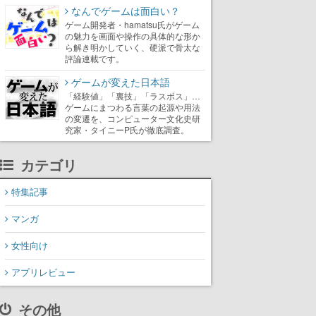
なんでゲームは面白い？
ゲーム開発者・hamatsu氏がゲーム
の魅力を画面や操作の具体的な形か
ら解き明かしていく、硬派で骨太な
評論連載です。
ゲームが変えた日本語
「経験値」「裏技」「ラスボス」…
ゲームにまつわる言葉の起源や用法
の変遷を、コンピューター文化史研
究家・タイニーP氏が徹底調査。
カテゴリ
特集記事
マンガ
女性向け
アプリレビュー
その他