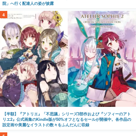
院」へ行く配達人の姿が披露
4
【半額】『アトリエ』「不思議」シリーズ3部作および『ソフィーのアト
リエ2』公式画集のKindle版が50%オフとなるセールが開催中。各作品の
設定画や美麗なイラストの数々をふんだんに収録