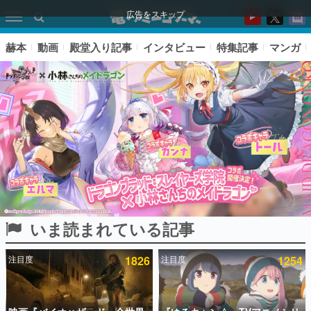
広告をスキップ
赫本
動画
殿堂入り記事
インタビュー
特集記事
マンガ
いま読まれている記事
ピックアップ
注目度
1826
注目度
1254
電ファミのいま読まれている記事ランキング
アプリセール情報