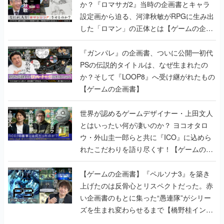
か？『ロマサガ2』当時の企画書とキャラ
設定画から迫る、河津秋敏がRPGに生み出
した「ロマン」の正体とは【ゲームの企画
書】
『ガンパレ』の企画書、ついに公開━初代
PSの伝説的タイトルは、なぜ生まれたの
か？そして『LOOP8』へ受け継がれたもの
【ゲームの企画書】
世界が認めるゲームデザイナー・上田文人
とはいったい何が凄いのか？ ヨコオタロ
ウ・外山圭一郎らと共に『ICO』に込めら
れたこだわりを語り尽くす！【ゲームの企
画書】
【ゲームの企画書】『ペルソナ3』を築き
上げたのは反骨心とリスペクトだった。赤
い企画書のもとに集った“愚連隊”がシリー
ズを生まれ変わらせるまで【橋野桂インタ
ビュー】