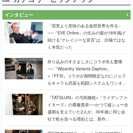
インタビュー
「現実より意味のある仮想世界を作る」
──『EVE Online』の生みの親が18年掲げ
続ける”クレイジーな宣言”は、比喩ではな
く本気だった
作り込みのすさまじさにコラボ先も驚嘆
──『Wizardry Variants Daphne』
×『FFXI』コラボが期間限定なのにジョブ
もキャラも武器も戦闘システムもワンオフ
で作り込まれた理由を両ディレクターに聞
く
『TATSUJIN』の弓削雅稔×『ライデンファ
イターズ』の齋藤貴幸──かつて縦シュー全
盛期を支えていた2人が、30年後に同じ会
社で机を並べる理由とは。新作
『TATSUJIN EXTREME』で初タッグを組