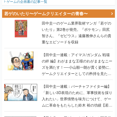
ゲームの企画書
の記事一覧
若ゲのいたり〜ゲームクリエイターの青春〜
田中圭一のゲーム業界取材マンガ『若ゲの
いたり』第2巻が発売。『ポケモン』田尻
智さん、『ゼビウス』遠藤雅伸さんらの貴
重なエピソードを収録
【田中圭一連載：アイマス/ガンダム 戦場
の絆 編】わがままな王様のわがままなニー
ズを満たす！──小山順一朗が貫く姿勢に、
ゲームクリエイターとしての矜持を見た
【若ゲのいたり最終回】
【田中圭一連載：バーチャファイター編】
「新しい3D表現のために、軍事技術を採り
入れたい」世界情勢を味方につけて、ゲー
ムに革命をもたらした鈴木 裕の功績【若ゲ
のいたり】