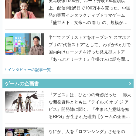
んだレジェンド2人に訊く開発秘話
実写映像1000分、ルート分岐100種類以
上。配信開始5日で100万本を売った、中国
発の実写インタラクティブドラマゲーム
『盛世天下：女帝への道II』の、規模が違
うこだわりをプロデューサーに聞いた
半年でアプリストアをオープン？ スマホア
プリの“代替ストア”として、わずか6ヵ月で
国内向けローンチを行った発見型ストア
『あっぷアリーナ！』仕掛け人に話を聞い
てみた
インタビュー
の記事一覧
ゲームの企画書
『アビス』は、ひとつの奇跡だった──膨大
な開発資料とともに『テイルズ オブ ジ ア
ビス』開発陣に聞く、「生まれた意味を知
るRPG」が生まれた理由【ゲームの企画
書】
なにが、人を「ロマンシング」させるの