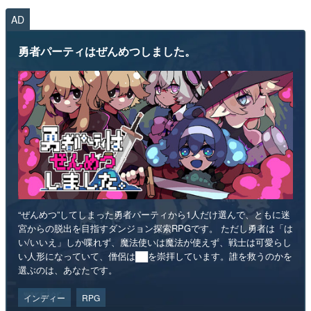
AD
勇者パーティはぜんめつしました。
“ぜんめつ”してしまった勇者パーティから1人だけ選んで、ともに迷
宮からの脱出を目指すダンジョン探索RPGです。 ただし勇者は「は
い/いいえ」しか喋れず、魔法使いは魔法が使えず、戦士は可愛らし
い人形になっていて、僧侶は██を崇拝しています。誰を救うのかを
選ぶのは、あなたです。
インディー
RPG