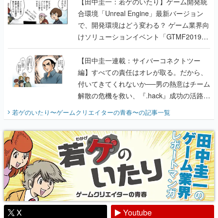
【田中圭一：若ゲのいたり】ゲーム開発統
合環境「Unreal Engine」最新バージョン
で、開発環境はどう変わる？ ゲーム業界向
けソリューションイベント「GTMF2019」
に行って、より理解を深めよう【PR】
【田中圭一連載：サイバーコネクトツー
編】すべての責任はオレが取る。だから、
付いてきてくれないか──男の熱意はチーム
解散の危機を救い、『.hack』成功の活路を
開く。業界の快男児・松山 洋に流れる血は
若ゲのいたり〜ゲームクリエイターの青春〜
の記事一覧
『少年ジャンプ』色だった【若ゲのいた
り】
X
Youtube