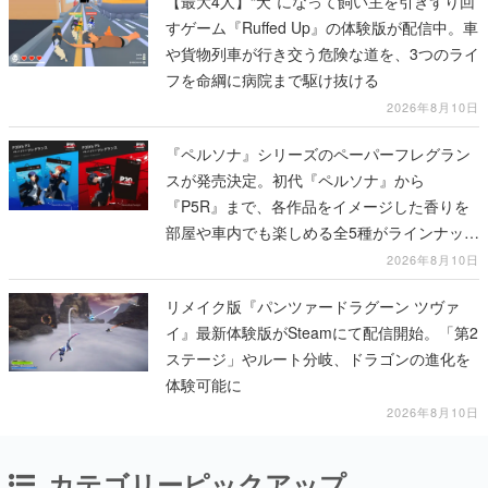
【最大4人】“犬”になって飼い主を引きずり回
すゲーム『Ruffed Up』の体験版が配信中。車
や貨物列車が行き交う危険な道を、3つのライ
フを命綱に病院まで駆け抜ける
2026年8月10日
『ペルソナ』シリーズのペーパーフレグラン
スが発売決定。初代『ペルソナ』から
『P5R』まで、各作品をイメージした香りを
部屋や車内でも楽しめる全5種がラインナッ
プ、予約受付は8月17日12時より開始
2026年8月10日
リメイク版『パンツァードラグーン ツヴァ
イ』最新体験版がSteamにて配信開始。「第2
ステージ」やルート分岐、ドラゴンの進化を
体験可能に
2026年8月10日
カテゴリーピックアップ