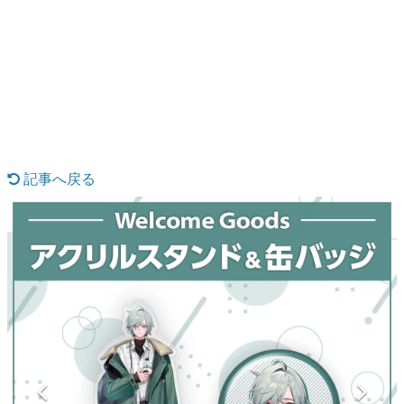
日本のコンテンツ産業やカルチャーに与えた影響を探る企
画です。
日本モバイルゲーム産業史
日本のモバイルゲーム史における主要なトピック・タイト
ルを網羅するほか、開発者へのインタビューや識者による
解説を掲載。約20年の歴史が一望できる決定版！
若ゲのいたり〜ゲームクリエイターの青春〜
『うつヌケ』『ペンと箸』等で知られるマンガ家・田中圭
一先生によるゲーム業界レポートマンガです。
記事へ戻る
なんでゲームは面白い？
ゲーム開発者・hamatsu氏がゲームの魅力を画面や操作の
具体的な形から解き明かしていく、硬派で骨太な評論連載
です。
ゲームが変えた日本語
「経験値」「裏技」「ラスボス」… ゲームにまつわる言葉
の起源や用法の変遷を、コンピューター文化史研究家・タ
イニーP氏が徹底調査。
カテゴリ
特集記事