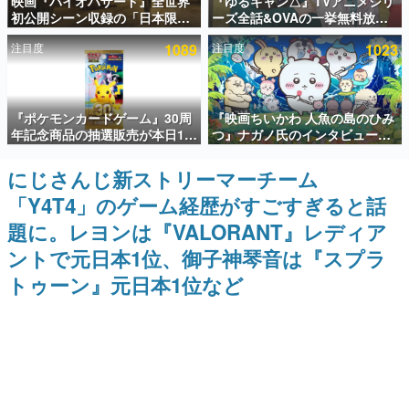
映画『バイオハザード』全世界
『ゆるキャン△』TVアニメシリ
初公開シーン収録の「日本限
ーズ全話&OVAの一挙無料放送
インタビュー
定」予告映像が解禁。バイオの
がABEMAで開催決定。8月11日
注目度
1089
注目度
1023
日（8月10日）にあわせて、
「山の日」の午前0時から実施
連載・特集一覧
「ラクーンシティ総合病院」へ
行く配達人の姿が披露
殿堂入り記事
『ポケモンカードゲーム』30周
『映画ちいかわ 人魚の島のひみ
SNS拡散数が数千以上！ ページビュー数万以上！ などな
ど。多くの人々に読まれた、電ファミ渾身の“殿堂入り”記
年記念商品の抽選販売が本日12
つ』ナガノ氏のインタビューが
事をまとめました。
時より開始。拡張パック「30th
解禁。もしまた映画をやれるな
CELEBRATION」のボックス
ら「島二郎とオデが取っ組み合
にじさんじ新ストリーマーチーム
ゲームの企画書
に、「プレミアムデッキセット
いの喧嘩をする話」にしたいと
名作ゲームクリエイターの方々に製作時のエピソードをお
「Y4T4」のゲーム経歴がすごすぎると話
エーフィ・ブラッキー」
回答
聞きし、ヒットする企画（ゲーム）とは何か？を探ってい
「FUTURISTIC BOX」の計3商
きます。
題に。レヨンは『VALORANT』レディア
品
赫本
ントで元日本1位、御子神琴音は『スプラ
この物語を解いてはいけない。『赫本』は、〈試験問題〉
トゥーン』元日本1位など
の形をした短編ホラー小説集です。
新世代に訊く
これからのデジタルゲーム市場を担う若きクリエイター達
の姿を追い、彼らのルーツと情熱を探っていきます。
ゲーム世代の作家たち
ゲームに多大な影響を受けた作家さんに取材し、ゲームが