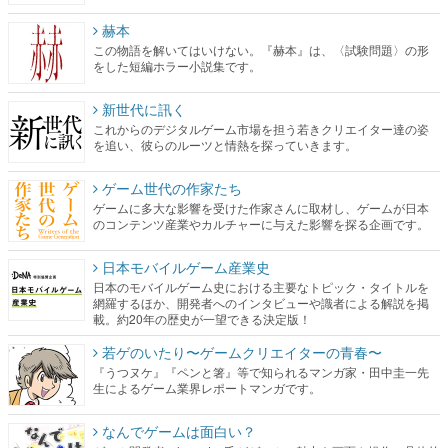
赫本
この物語を解いてはいけない。『赫本』は、〈試験問題〉の形
をした短編ホラー小説集です。
新世代に訊く
これからのデジタルゲーム市場を担う若きクリエイター達の姿
を追い、彼らのルーツと情熱を探っていきます。
ゲーム世代の作家たち
ゲームに多大な影響を受けた作家さんに取材し、ゲームが日本
のコンテンツ産業やカルチャーに与えた影響を探る企画です。
日本モバイルゲーム産業史
日本のモバイルゲーム史における主要なトピック・タイトルを
網羅するほか、開発者へのインタビューや識者による解説を掲
載。約20年の歴史が一望できる決定版！
若ゲのいたり〜ゲームクリエイターの青春〜
『うつヌケ』『ペンと箸』等で知られるマンガ家・田中圭一先
生によるゲーム業界レポートマンガです。
なんでゲームは面白い？