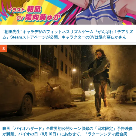
“朝凪先生”キャラデザのフィットネスリズムゲーム『がんばれ！チアリズ
ム』Steamストアページが公開。キャラクターのCVは陽向葵ゅかさん
3
映画『バイオハザード』全世界初公開シーン収録の「日本限定」予告映像
が解禁。バイオの日（8月10日）にあわせて、「ラクーンシティ総合病