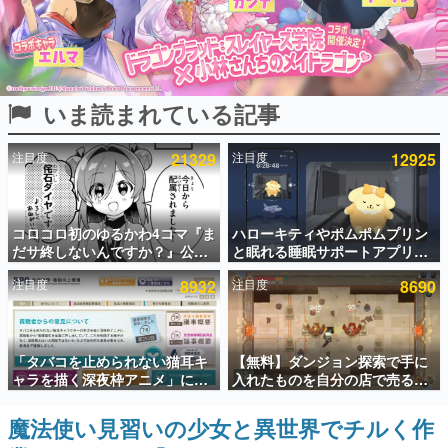
インタビュー
連載・特集一覧
いま読まれている記事
殿堂入り記事
SNS拡散数が数千以上！ ページビュー数万以上！ などな
ど。多くの人々に読まれた、電ファミ渾身の“殿堂入り”記
注目度
21329
注目度
12925
事をまとめました。
ゲームの企画書
名作ゲームクリエイターの方々に製作時のエピソードをお
聞きし、ヒットする企画（ゲーム）とは何か？を探ってい
コロコロ初のゆるかわ4コマ『ま
ハローキティやポムポムプリン
きます。
だサ終しないんですか？』公開
と眠れる睡眠サポートアプリ
スタート。主人公は新入社員の
『ゆめたび』が配信中。キャラ
赫本
注目度
8932
注目度
8690
侘石ダイヤ、ゲーム会社を舞台
ごとのASMRや目覚ましアラー
この物語を解いてはいけない。『赫本』は、〈試験問題〉
にトラブルへ対応する社員たち
ムも搭載
の形をした短編ホラー小説集です。
を描く
新世代に訊く
「タバコを止められない猫耳キ
【無料】ダンジョン探索で手に
これからのデジタルゲーム市場を担う若きクリエイター達
ャラを描く深夜枠アニメ」に視
入れたものを自分の店で売るゲ
の姿を追い、彼らのルーツと情熱を探っていきます。
聴者の一部から批判意見。違法
ーム『Moonlighter』がSteam
薬物の使用と思わしき描写も含
にて無料配布中！続編
魔法使い見習いの少女と異世界でチルく作
ゲーム世代の作家たち
めて、BPOが議論を交わす
『Moonlighter 2』の9月2日正
ゲームに多大な影響を受けた作家さんに取材し、ゲームが