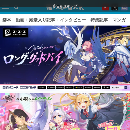
広告をスキップ
赫本
動画
殿堂入り記事
インタビュー
特集記事
マンガ
ピックアップ
電ファミのいま読まれている記事ランキング
アプリセール情報