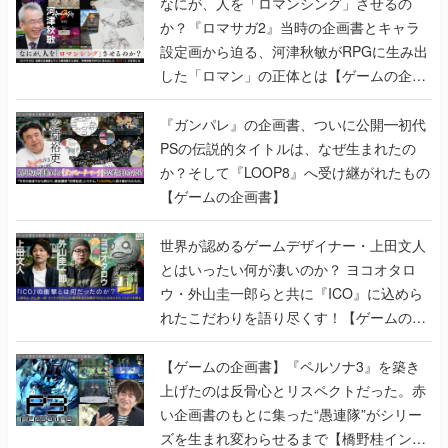
なにが、人を「ロマンシング」させるの
か？『ロマサガ2』当時の企画書とキャラ
設定画から迫る、河津秋敏がRPGに生み出
した「ロマン」の正体とは【ゲームの企画
書】
『ガンパレ』の企画書、ついに公開━初代
PSの伝説的タイトルは、なぜ生まれたの
か？そして『LOOP8』へ受け継がれたもの
【ゲームの企画書】
世界が認めるゲームデザイナー・上田文人
とはいったい何が凄いのか？ ヨコオタロ
ウ・外山圭一郎らと共に『ICO』に込めら
れたこだわりを語り尽くす！【ゲームの企
画書】
【ゲームの企画書】『ペルソナ3』を築き
上げたのは反骨心とリスペクトだった。赤
い企画書のもとに集った“愚連隊”がシリー
ズを生まれ変わらせるまで【橋野桂インタ