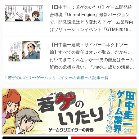
【田中圭一：若ゲのいたり】ゲーム開発統
合環境「Unreal Engine」最新バージョン
で、開発環境はどう変わる？ ゲーム業界向
けソリューションイベント「GTMF2019」
に行って、より理解を深めよう【PR】
【田中圭一連載：サイバーコネクトツー
編】すべての責任はオレが取る。だから、
付いてきてくれないか──男の熱意はチーム
解散の危機を救い、『.hack』成功の活路を
開く。業界の快男児・松山 洋に流れる血は
若ゲのいたり〜ゲームクリエイターの青春〜
の記事一覧
『少年ジャンプ』色だった【若ゲのいた
り】