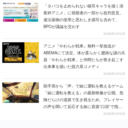
「タバコを止められない猫耳キャラを描く深
夜枠アニメ」に視聴者の一部から批判意見。
違法薬物の使用と思わしき描写も含めて、
BPOが議論を交わす
2026年8月6日
アニメ『やわらか戦車』無料一挙放送が
ABEMAにて決定。体が柔らかく臆病な謎の兵
器「やわらか戦車」と仲間たちが巻き起こす
出来事を描いた脱力系コメディ
2026年8月6日
助手席から「声」で妹に運転を教えるゲーム
『妹に運転を教える』の最新映像が公開。危
険だらけの道路で生き残るため、プレイヤー
の声を聞いて反応する妹に直接“口頭”で指示
を出していく
2026年8月6日