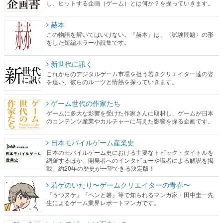
し、ヒットする企画（ゲーム）とは何か？を探っていきます。
赫本
この物語を解いてはいけない。『赫本』は、〈試験問題〉の形
をした短編ホラー小説集です。
新世代に訊く
これからのデジタルゲーム市場を担う若きクリエイター達の姿
を追い、彼らのルーツと情熱を探っていきます。
ゲーム世代の作家たち
ゲームに多大な影響を受けた作家さんに取材し、ゲームが日本
のコンテンツ産業やカルチャーに与えた影響を探る企画です。
日本モバイルゲーム産業史
日本のモバイルゲーム史における主要なトピック・タイトルを
網羅するほか、開発者へのインタビューや識者による解説を掲
載。約20年の歴史が一望できる決定版！
若ゲのいたり〜ゲームクリエイターの青春〜
『うつヌケ』『ペンと箸』等で知られるマンガ家・田中圭一先
生によるゲーム業界レポートマンガです。