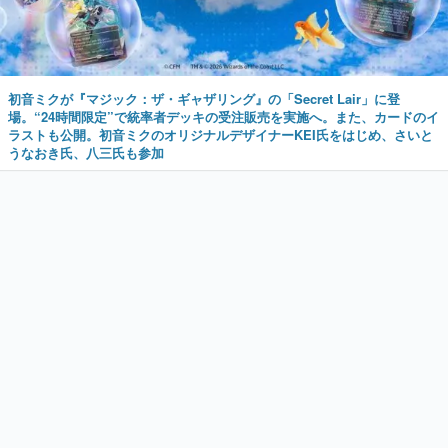
初音ミクが『マジック：ザ・ギャザリング』の「Secret Lair」に登
場。“24時間限定”で統率者デッキの受注販売を実施へ。また、カードのイ
ラストも公開。初音ミクのオリジナルデザイナーKEI氏をはじめ、さいと
うなおき氏、八三氏も参加