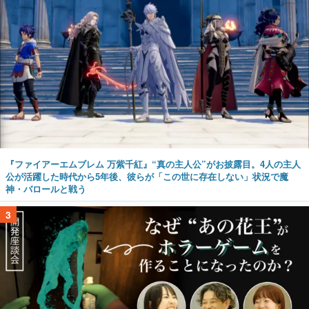
『ファイアーエムブレム 万紫千紅』“真の主人公”がお披露目。4人の主人
公が活躍した時代から5年後、彼らが「この世に存在しない」状況で魔
神・バロールと戦う
3