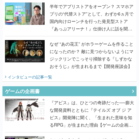
半年でアプリストアをオープン？ スマホア
プリの“代替ストア”として、わずか6ヵ月で
国内向けローンチを行った発見型ストア
『あっぷアリーナ！』仕掛け人に話を聞い
てみた
なぜ “あの花王” がホラーゲームを作ること
になったのか？ 敵に見つからないようにマ
ジックリンでこっそり掃除する『しずかな
おそうじ』が生まれるまで【開発座談会】
インタビュー
の記事一覧
ゲームの企画書
『アビス』は、ひとつの奇跡だった──膨大
な開発資料とともに『テイルズ オブ ジ ア
ビス』開発陣に聞く、「生まれた意味を知
るRPG」が生まれた理由【ゲームの企画
書】