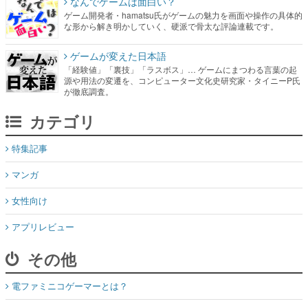
なんでゲームは面白い？
ゲーム開発者・hamatsu氏がゲームの魅力を画面や操作の具体的
な形から解き明かしていく、硬派で骨太な評論連載です。
ゲームが変えた日本語
「経験値」「裏技」「ラスボス」… ゲームにまつわる言葉の起
源や用法の変遷を、コンピューター文化史研究家・タイニーP氏
が徹底調査。
カテゴリ
特集記事
マンガ
女性向け
アプリレビュー
その他
電ファミニコゲーマーとは？