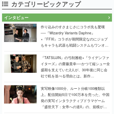
カテゴリーピックアップ
インタビュー
作り込みのすさまじさにコラボ先も驚嘆
──『Wizardry Variants Daphne』
×『FFXI』コラボが期間限定なのにジョブ
もキャラも武器も戦闘システムもワンオフ
で作り込まれた理由を両ディレクターに聞
く
『TATSUJIN』の弓削雅稔×『ライデンファ
イターズ』の齋藤貴幸──かつて縦シュー全
盛期を支えていた2人が、30年後に同じ会
社で机を並べる理由とは。新作
『TATSUJIN EXTREME』で初タッグを組
んだレジェンド2人に訊く開発秘話
実写映像1000分、ルート分岐100種類以
上。配信開始5日で100万本を売った、中国
発の実写インタラクティブドラマゲーム
『盛世天下：女帝への道II』の、規模が違
うこだわりをプロデューサーに聞いた