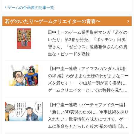
ビュー】
ゲームの企画書
の記事一覧
若ゲのいたり〜ゲームクリエイターの青春〜
田中圭一のゲーム業界取材マンガ『若ゲの
いたり』第2巻が発売。『ポケモン』田尻
智さん、『ゼビウス』遠藤雅伸さんらの貴
重なエピソードを収録
【田中圭一連載：アイマス/ガンダム 戦場
の絆 編】わがままな王様のわがままなニー
ズを満たす！──小山順一朗が貫く姿勢に、
ゲームクリエイターとしての矜持を見た
【若ゲのいたり最終回】
【田中圭一連載：バーチャファイター編】
「新しい3D表現のために、軍事技術を採り
入れたい」世界情勢を味方につけて、ゲー
ムに革命をもたらした鈴木 裕の功績【若ゲ
のいたり】