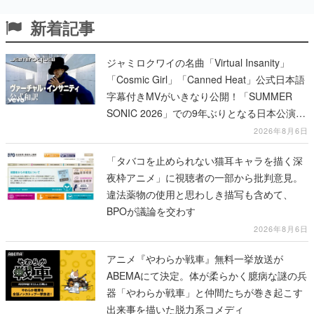
新着記事
ジャミロクワイの名曲「Virtual Insanity」
「Cosmic Girl」「Canned Heat」公式日本語
字幕付きMVがいきなり公開！「SUMMER
SONIC 2026」での9年ぶりとなる日本公演を
記念して
2026年8月6日
「タバコを止められない猫耳キャラを描く深
夜枠アニメ」に視聴者の一部から批判意見。
違法薬物の使用と思わしき描写も含めて、
BPOが議論を交わす
2026年8月6日
アニメ『やわらか戦車』無料一挙放送が
ABEMAにて決定。体が柔らかく臆病な謎の兵
器「やわらか戦車」と仲間たちが巻き起こす
出来事を描いた脱力系コメディ