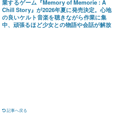
業するゲーム『Memory of Memorie : A
式リリースを記念したキャンペ
介
日本のコンテンツ産業やカルチャーに与えた影響を探る企
ーン
Chill Story』が2026年夏に発売決定。心地
画です。
の良いケルト音楽を聴きながら作業に集
日本モバイルゲーム産業史
日本のモバイルゲーム史における主要なトピック・タイト
中、頑張るほど少女との物語や会話が解放
ルを網羅するほか、開発者へのインタビューや識者による
解説を掲載。約20年の歴史が一望できる決定版！
若ゲのいたり〜ゲームクリエイターの青春〜
『うつヌケ』『ペンと箸』等で知られるマンガ家・田中圭
一先生によるゲーム業界レポートマンガです。
なんでゲームは面白い？
ゲーム開発者・hamatsu氏がゲームの魅力を画面や操作の
具体的な形から解き明かしていく、硬派で骨太な評論連載
です。
ゲームが変えた日本語
「経験値」「裏技」「ラスボス」… ゲームにまつわる言葉
の起源や用法の変遷を、コンピューター文化史研究家・タ
イニーP氏が徹底調査。
カテゴリ
記事へ戻る
特集記事