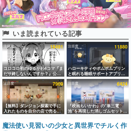
インタビュー
連載・特集一覧
いま読まれている記事
殿堂入り記事
SNS拡散数が数千以上！ ページビュー数万以上！ などな
ど。多くの人々に読まれた、電ファミ渾身の“殿堂入り”記
注目度
18491
注目度
11880
事をまとめました。
ゲームの企画書
名作ゲームクリエイターの方々に製作時のエピソードをお
聞きし、ヒットする企画（ゲーム）とは何か？を探ってい
コロコロ初のゆるかわ4コマ『ま
ハローキティやポムポムプリン
きます。
だサ終しないんですか？』公開
と眠れる睡眠サポートアプリ
スタート。主人公は新入社員の
『ゆめたび』が配信中。キャラ
赫本
注目度
7909
注目度
6424
侘石ダイヤ、ゲーム会社を舞台
ごとのASMRや目覚ましアラー
この物語を解いてはいけない。『赫本』は、〈試験問題〉
にトラブルへ対応する社員たち
ムも搭載
の形をした短編ホラー小説集です。
を描く
新世代に訊く
【無料】ダンジョン探索で手に
『映画ちいかわ』の“単三電
これからのデジタルゲーム市場を担う若きクリエイター達
入れたものを自分の店で売るゲ
池”を再現した消しゴムセットが
の姿を追い、彼らのルーツと情熱を探っていきます。
ーム『Moonlighter』がSteam
8月7日より発売決定。公式は
にて無料配布中！続編
「在ったものを 消しながら いつ
魔法使い見習いの少女と異世界でチルく作
ゲーム世代の作家たち
『Moonlighter 2』の9月2日正
かなくなる 永遠のいのち」と紹
ゲームに多大な影響を受けた作家さんに取材し、ゲームが