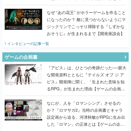
てみた
なぜ “あの花王” がホラーゲームを作ること
になったのか？ 敵に見つからないようにマ
ジックリンでこっそり掃除する『しずかな
おそうじ』が生まれるまで【開発座談会】
インタビュー
の記事一覧
ゲームの企画書
『アビス』は、ひとつの奇跡だった──膨大
な開発資料とともに『テイルズ オブ ジ ア
ビス』開発陣に聞く、「生まれた意味を知
るRPG」が生まれた理由【ゲームの企画
書】
なにが、人を「ロマンシング」させるの
か？『ロマサガ2』当時の企画書とキャラ
設定画から迫る、河津秋敏がRPGに生み出
した「ロマン」の正体とは【ゲームの企画