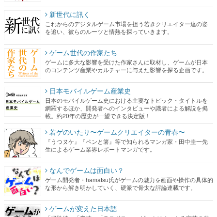
新世代に訊く
これからのデジタルゲーム市場を担う若きクリエイター達の姿
を追い、彼らのルーツと情熱を探っていきます。
ゲーム世代の作家たち
ゲームに多大な影響を受けた作家さんに取材し、ゲームが日本
のコンテンツ産業やカルチャーに与えた影響を探る企画です。
日本モバイルゲーム産業史
日本のモバイルゲーム史における主要なトピック・タイトルを
網羅するほか、開発者へのインタビューや識者による解説を掲
載。約20年の歴史が一望できる決定版！
若ゲのいたり〜ゲームクリエイターの青春〜
『うつヌケ』『ペンと箸』等で知られるマンガ家・田中圭一先
生によるゲーム業界レポートマンガです。
なんでゲームは面白い？
ゲーム開発者・hamatsu氏がゲームの魅力を画面や操作の具体的
な形から解き明かしていく、硬派で骨太な評論連載です。
ゲームが変えた日本語