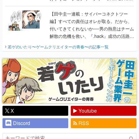
に行って、より理解を深めよう【PR】
【田中圭一連載：サイバーコネクトツー
編】すべての責任はオレが取る。だから、
付いてきてくれないか──男の熱意はチーム
解散の危機を救い、『.hack』成功の活路を
開く。業界の快男児・松山 洋に流れる血は
若ゲのいたり〜ゲームクリエイターの青春〜
の記事一覧
『少年ジャンプ』色だった【若ゲのいた
り】
X
Youtube
Discord
RSS