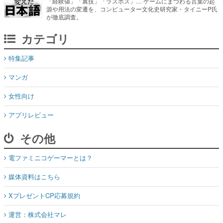
「経験値」「裏技」「ラスボス」… ゲームにまつわる言葉の起
源や用法の変遷を、コンピューター文化史研究家・タイニーP氏
が徹底調査。
カテゴリ
特集記事
マンガ
女性向け
アプリレビュー
その他
電ファミニコゲーマーとは？
媒体資料はこちら
XプレゼントCP応募規約
運営：株式会社マレ