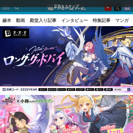
広告をスキップ
赫本
動画
殿堂入り記事
インタビュー
特集記事
マンガ
ピックアップ
電ファミのいま読まれている記事ランキング
アプリセール情報