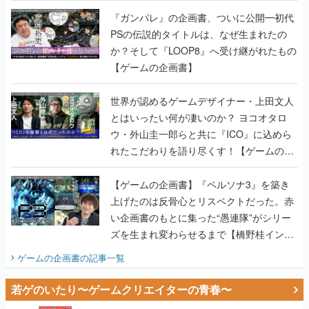
書】
『ガンパレ』の企画書、ついに公開━初代
PSの伝説的タイトルは、なぜ生まれたの
か？そして『LOOP8』へ受け継がれたもの
【ゲームの企画書】
世界が認めるゲームデザイナー・上田文人
とはいったい何が凄いのか？ ヨコオタロ
ウ・外山圭一郎らと共に『ICO』に込めら
れたこだわりを語り尽くす！【ゲームの企
画書】
【ゲームの企画書】『ペルソナ3』を築き
上げたのは反骨心とリスペクトだった。赤
い企画書のもとに集った“愚連隊”がシリー
ズを生まれ変わらせるまで【橋野桂インタ
ビュー】
ゲームの企画書
の記事一覧
若ゲのいたり〜ゲームクリエイターの青春〜