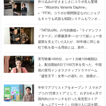
作り込みのすさまじさにコラボ先も驚嘆
──『Wizardry Variants Daphne』
×『FFXI』コラボが期間限定なのにジョブ
もキャラも武器も戦闘システムもワンオフ
で作り込まれた理由を両ディレクターに聞
く
『TATSUJIN』の弓削雅稔×『ライデンファ
イターズ』の齋藤貴幸──かつて縦シュー全
盛期を支えていた2人が、30年後に同じ会
社で机を並べる理由とは。新作
『TATSUJIN EXTREME』で初タッグを組
んだレジェンド2人に訊く開発秘話
実写映像1000分、ルート分岐100種類以
上。配信開始5日で100万本を売った、中国
発の実写インタラクティブドラマゲーム
『盛世天下：女帝への道II』の、規模が違
うこだわりをプロデューサーに聞いた
半年でアプリストアをオープン？ スマホア
プリの“代替ストア”として、わずか6ヵ月で
国内向けローンチを行った発見型ストア
『あっぷアリーナ！』仕掛け人に話を聞い