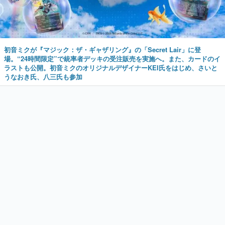
初音ミクが『マジック：ザ・ギャザリング』の「Secret Lair」に登
場。“24時間限定”で統率者デッキの受注販売を実施へ。また、カードのイ
ラストも公開。初音ミクのオリジナルデザイナーKEI氏をはじめ、さいと
うなおき氏、八三氏も参加