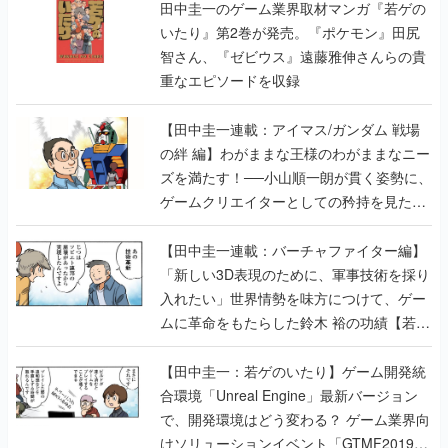
田中圭一のゲーム業界取材マンガ『若ゲの
いたり』第2巻が発売。『ポケモン』田尻
智さん、『ゼビウス』遠藤雅伸さんらの貴
重なエピソードを収録
【田中圭一連載：アイマス/ガンダム 戦場
の絆 編】わがままな王様のわがままなニー
ズを満たす！──小山順一朗が貫く姿勢に、
ゲームクリエイターとしての矜持を見た
【若ゲのいたり最終回】
【田中圭一連載：バーチャファイター編】
「新しい3D表現のために、軍事技術を採り
入れたい」世界情勢を味方につけて、ゲー
ムに革命をもたらした鈴木 裕の功績【若ゲ
のいたり】
【田中圭一：若ゲのいたり】ゲーム開発統
合環境「Unreal Engine」最新バージョン
で、開発環境はどう変わる？ ゲーム業界向
けソリューションイベント「GTMF2019」