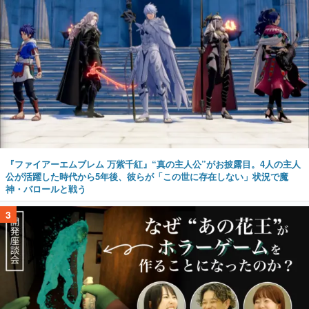
『ファイアーエムブレム 万紫千紅』“真の主人公”がお披露目。4人の主人
公が活躍した時代から5年後、彼らが「この世に存在しない」状況で魔
神・バロールと戦う
3