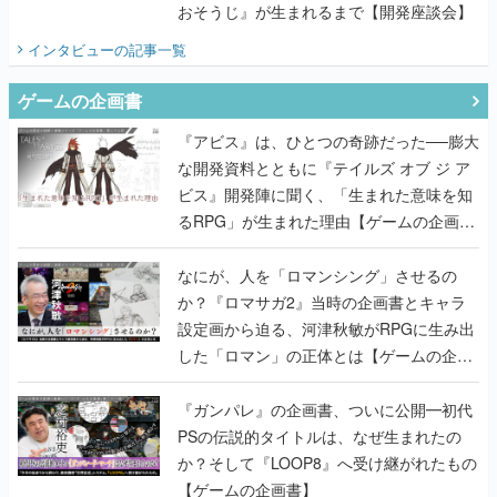
おそうじ』が生まれるまで【開発座談会】
インタビュー
の記事一覧
ゲームの企画書
『アビス』は、ひとつの奇跡だった──膨大
な開発資料とともに『テイルズ オブ ジ ア
ビス』開発陣に聞く、「生まれた意味を知
るRPG」が生まれた理由【ゲームの企画
書】
なにが、人を「ロマンシング」させるの
か？『ロマサガ2』当時の企画書とキャラ
設定画から迫る、河津秋敏がRPGに生み出
した「ロマン」の正体とは【ゲームの企画
書】
『ガンパレ』の企画書、ついに公開━初代
PSの伝説的タイトルは、なぜ生まれたの
か？そして『LOOP8』へ受け継がれたもの
【ゲームの企画書】