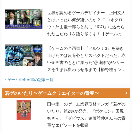
世界が認めるゲームデザイナー・上田文人
とはいったい何が凄いのか？ ヨコオタロ
ウ・外山圭一郎らと共に『ICO』に込めら
れたこだわりを語り尽くす！【ゲームの企
画書】
【ゲームの企画書】『ペルソナ3』を築き
上げたのは反骨心とリスペクトだった。赤
い企画書のもとに集った“愚連隊”がシリー
ズを生まれ変わらせるまで【橋野桂インタ
ビュー】
ゲームの企画書
の記事一覧
若ゲのいたり〜ゲームクリエイターの青春〜
田中圭一のゲーム業界取材マンガ『若ゲの
いたり』第2巻が発売。『ポケモン』田尻
智さん、『ゼビウス』遠藤雅伸さんらの貴
重なエピソードを収録