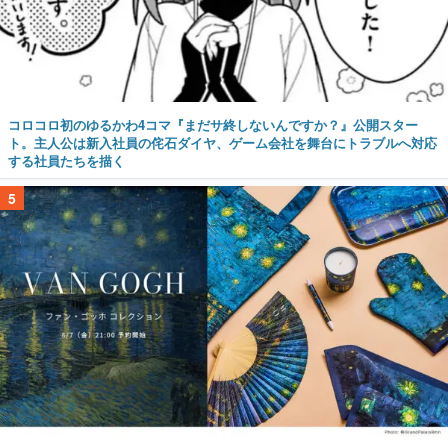
コロコロ初のゆるかわ4コマ『まだサ終しないんですか？』公開スター
ト。主人公は新入社員の侘石ダイヤ、ゲーム会社を舞台にトラブルへ対応
する社員たちを描く
5