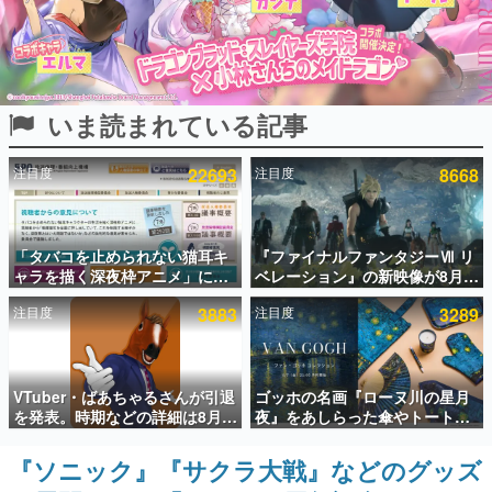
インタビュー
連載・特集一覧
いま読まれている記事
殿堂入り記事
SNS拡散数が数千以上！ ページビュー数万以上！ などな
ど。多くの人々に読まれた、電ファミ渾身の“殿堂入り”記
注目度
22693
注目度
8668
事をまとめました。
ゲームの企画書
名作ゲームクリエイターの方々に製作時のエピソードをお
聞きし、ヒットする企画（ゲーム）とは何か？を探ってい
「タバコを止められない猫耳キ
『ファイナルファンタジーⅦ リ
きます。
ャラを描く深夜枠アニメ」に視
ベレーション』の新映像が8月
聴者の一部から批判意見。違法
26日早朝に公開へ。『FF7』リ
赫本
注目度
3883
注目度
3289
薬物の使用と思しき描写も含め
メイクシリーズの完結編、
この物語を解いてはいけない。『赫本』は、〈試験問題〉
て、BPOが議論を交わす
「gamescom」のオープニング
の形をした短編ホラー小説集です。
ナイトライブにてディレクター
の浜口直樹氏が登壇する予定
新世代に訊く
VTuber・ばあちゃるさんが引退
ゴッホの名画『ローヌ川の星月
これからのデジタルゲーム市場を担う若きクリエイター達
を発表。時期などの詳細は8月9
夜』をあしらった傘やトートバ
の姿を追い、彼らのルーツと情熱を探っていきます。
日15時からの配信で説明
ッグなどが登場。8月7日21時よ
り2日間限定で予約販売
『ソニック』『サクラ大戦』などのグッズ
ゲーム世代の作家たち
ゲームに多大な影響を受けた作家さんに取材し、ゲームが