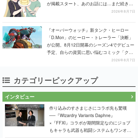
が掲載スタート、あのお話には…まだ続きが
ある！
2026年8月7日
『オーバーウォッチ』新タンク・ヒーロー
「D.Mon」のヒーロー・トレーラー「決断」
が公開。8月12日開幕のシーズン4でデビュー
予定、自らの資質に思い悩むコミック「クロ
スロード」の朗読動画も公開
2026年8月7日
カテゴリーピックアップ
インタビュー
作り込みのすさまじさにコラボ先も驚嘆
──『Wizardry Variants Daphne』
×『FFXI』コラボが期間限定なのにジョブ
もキャラも武器も戦闘システムもワンオフ
で作り込まれた理由を両ディレクターに聞