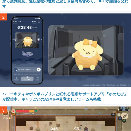
から批判意見。違法薬物の使用と思しき描写も含めて、BPOが議論を交わ
す
2
ハローキティやポムポムプリンと眠れる睡眠サポートアプリ『ゆめたび』
が配信中。キャラごとのASMRや目覚ましアラームも搭載
3