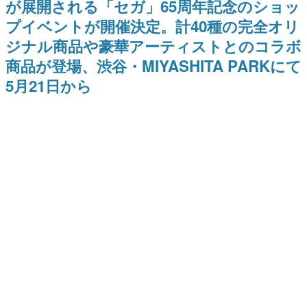
が展開される「セガ」65周年記念のショッ
日本のコンテンツ産業やカルチャーに与えた影響を探る企
プイベントが開催決定。計40種の完全オリ
画です。
ジナル商品や豪華アーティストとのコラボ
日本モバイルゲーム産業史
日本のモバイルゲーム史における主要なトピック・タイト
商品が登場、渋谷・MIYASHITA PARKにて
ルを網羅するほか、開発者へのインタビューや識者による
解説を掲載。約20年の歴史が一望できる決定版！
5月21日から
若ゲのいたり〜ゲームクリエイターの青春〜
『うつヌケ』『ペンと箸』等で知られるマンガ家・田中圭
一先生によるゲーム業界レポートマンガです。
なんでゲームは面白い？
ゲーム開発者・hamatsu氏がゲームの魅力を画面や操作の
具体的な形から解き明かしていく、硬派で骨太な評論連載
です。
ゲームが変えた日本語
「経験値」「裏技」「ラスボス」… ゲームにまつわる言葉
の起源や用法の変遷を、コンピューター文化史研究家・タ
イニーP氏が徹底調査。
カテゴリ
特集記事