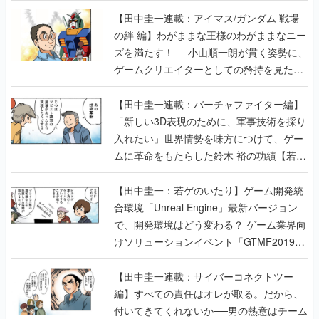
【田中圭一連載：アイマス/ガンダム 戦場
の絆 編】わがままな王様のわがままなニー
ズを満たす！──小山順一朗が貫く姿勢に、
ゲームクリエイターとしての矜持を見た
【若ゲのいたり最終回】
【田中圭一連載：バーチャファイター編】
「新しい3D表現のために、軍事技術を採り
入れたい」世界情勢を味方につけて、ゲー
ムに革命をもたらした鈴木 裕の功績【若ゲ
のいたり】
【田中圭一：若ゲのいたり】ゲーム開発統
合環境「Unreal Engine」最新バージョン
で、開発環境はどう変わる？ ゲーム業界向
けソリューションイベント「GTMF2019」
に行って、より理解を深めよう【PR】
【田中圭一連載：サイバーコネクトツー
編】すべての責任はオレが取る。だから、
付いてきてくれないか──男の熱意はチーム