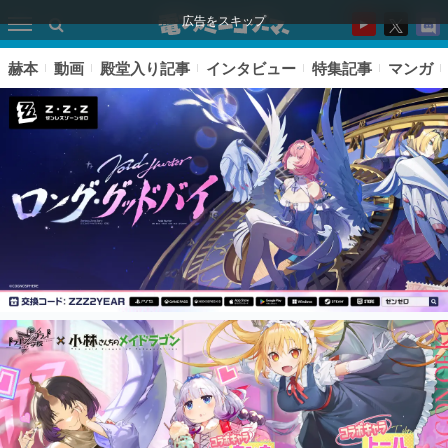
広告をスキップ
赫本
動画
殿堂入り記事
インタビュー
特集記事
マンガ
ピックアップ
電ファミのいま読まれている記事ランキング
アプリセール情報