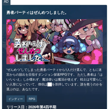
AD
勇者パーティはぜんめつしました。
“ぜんめつ”してしまった勇者パーティから1人だけ選んで、ともに迷
宮からの脱出を目指すダンジョン探索RPGです。 ただし勇者は「は
い/いいえ」しか喋れず、魔法使いは魔法が使えず、戦士は可愛らし
い人形になっていて、僧侶は██を崇拝しています。誰を救うのかを
選ぶのは、あなたです。
インディー
RPG
リリース日：2026年第4四半期