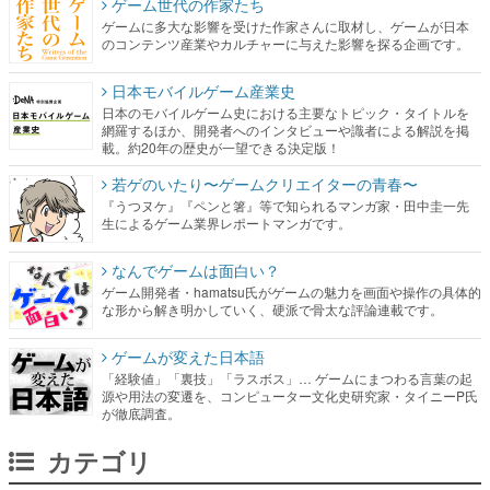
ゲーム世代の作家たち
ゲームに多大な影響を受けた作家さんに取材し、ゲームが日本
のコンテンツ産業やカルチャーに与えた影響を探る企画です。
日本モバイルゲーム産業史
日本のモバイルゲーム史における主要なトピック・タイトルを
網羅するほか、開発者へのインタビューや識者による解説を掲
載。約20年の歴史が一望できる決定版！
若ゲのいたり〜ゲームクリエイターの青春〜
『うつヌケ』『ペンと箸』等で知られるマンガ家・田中圭一先
生によるゲーム業界レポートマンガです。
なんでゲームは面白い？
ゲーム開発者・hamatsu氏がゲームの魅力を画面や操作の具体的
な形から解き明かしていく、硬派で骨太な評論連載です。
ゲームが変えた日本語
「経験値」「裏技」「ラスボス」… ゲームにまつわる言葉の起
源や用法の変遷を、コンピューター文化史研究家・タイニーP氏
が徹底調査。
カテゴリ