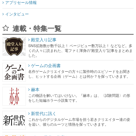
アプリセール情報
インタビュー
連載・特集一覧
殿堂入り記事
SNS拡散数が数千以上！ ページビュー数万以上！ などなど。多
くの人々に読まれた、電ファミ渾身の“殿堂入り”記事をまとめま
した。
ゲームの企画書
名作ゲームクリエイターの方々に製作時のエピソードをお聞き
し、ヒットする企画（ゲーム）とは何か？を探っていきます。
赫本
この物語を解いてはいけない。『赫本』は、〈試験問題〉の形
をした短編ホラー小説集です。
新世代に訊く
これからのデジタルゲーム市場を担う若きクリエイター達の姿
を追い、彼らのルーツと情熱を探っていきます。