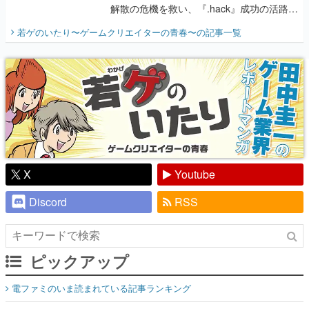
解散の危機を救い、『.hack』成功の活路を
開く。業界の快男児・松山 洋に流れる血は
若ゲのいたり〜ゲームクリエイターの青春〜
の記事一覧
『少年ジャンプ』色だった【若ゲのいた
り】
X
Youtube
Discord
RSS
ピックアップ
電ファミのいま読まれている記事ランキング