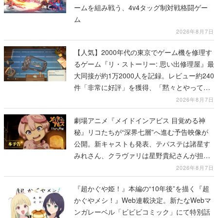
ームを組み戦う、4v4タッグ制対戦格闘ゲー
ム
2026年8月7日
【人気】2000年代の東京でゲーム機を修理す
るゲーム『リ・ストーリー: 思い出修理屋』最
大同接が約1万2000人を記録。レビュー約240
件「非常に好評」を獲得、「黙々とやってし
まった」などの声が相次ぐ
2026年8月7日
劇場アニメ『メイドインアビス 目覚める神
秘』リコたちが“深界七層”へ進む予告映像が
公開。新キャストも発表、テパステは諸星す
みれさん、クラヴァリは星野貴紀さんが担当
する
2026年8月7日
『超かぐや姫！』本編の“10年後”を描く『超
かぐやメシ！』Web連載決定。新たなWebマ
ンガレーベル「ビビビコミック」にて特別話