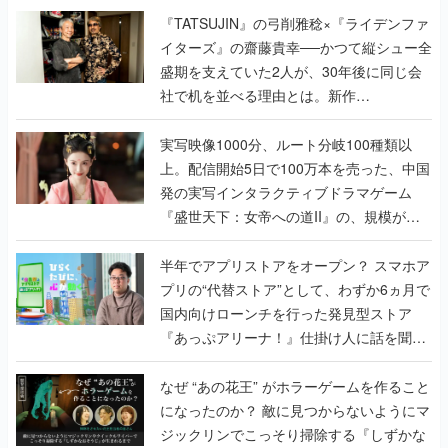
く
『TATSUJIN』の弓削雅稔×『ライデンファ
イターズ』の齋藤貴幸──かつて縦シュー全
盛期を支えていた2人が、30年後に同じ会
社で机を並べる理由とは。新作
『TATSUJIN EXTREME』で初タッグを組
んだレジェンド2人に訊く開発秘話
実写映像1000分、ルート分岐100種類以
上。配信開始5日で100万本を売った、中国
発の実写インタラクティブドラマゲーム
『盛世天下：女帝への道II』の、規模が違
うこだわりをプロデューサーに聞いた
半年でアプリストアをオープン？ スマホア
プリの“代替ストア”として、わずか6ヵ月で
国内向けローンチを行った発見型ストア
『あっぷアリーナ！』仕掛け人に話を聞い
てみた
なぜ “あの花王” がホラーゲームを作ること
になったのか？ 敵に見つからないようにマ
ジックリンでこっそり掃除する『しずかな