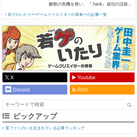
解散の危機を救い、『.hack』成功の活路を
開く。業界の快男児・松山 洋に流れる血は
若ゲのいたり〜ゲームクリエイターの青春〜
の記事一覧
『少年ジャンプ』色だった【若ゲのいた
り】
X
Youtube
Discord
RSS
ピックアップ
電ファミのいま読まれている記事ランキング