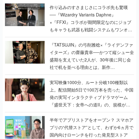
作り込みのすさまじさにコラボ先も驚嘆
──『Wizardry Variants Daphne』
×『FFXI』コラボが期間限定なのにジョブ
もキャラも武器も戦闘システムもワンオフ
で作り込まれた理由を両ディレクターに聞
く
『TATSUJIN』の弓削雅稔×『ライデンファ
イターズ』の齋藤貴幸──かつて縦シュー全
盛期を支えていた2人が、30年後に同じ会
社で机を並べる理由とは。新作
『TATSUJIN EXTREME』で初タッグを組
んだレジェンド2人に訊く開発秘話
実写映像1000分、ルート分岐100種類以
上。配信開始5日で100万本を売った、中国
発の実写インタラクティブドラマゲーム
『盛世天下：女帝への道II』の、規模が違
うこだわりをプロデューサーに聞いた
半年でアプリストアをオープン？ スマホア
プリの“代替ストア”として、わずか6ヵ月で
国内向けローンチを行った発見型ストア