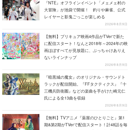
『NTE』オフラインイベント「メェメェ村の
大冒険」が池袋で開催！ 釣りや麻雀、公式
レイヤーと影鬼ごっこが楽しめる
2026年8月9日
【無料】プリキュア映画4作品がTVerで新た
に配信スタート！なんと2018年～2024年の映
画ほぼすべてが見放題に、ぶっちゃけありえ
ないラインナップ
2026年8月9日
『暗黒城の魔女』のオリジナル・サウンドト
ラックが配信開始。『FFタクティクス』『十
三機兵防衛圏』などの楽曲を手がけた崎元仁
氏による全13曲を収録
2026年8月9日
【無料】TVアニメ『薬屋のひとりごと』第1
期&第2期がTVerで配信スタート！計48話を毎