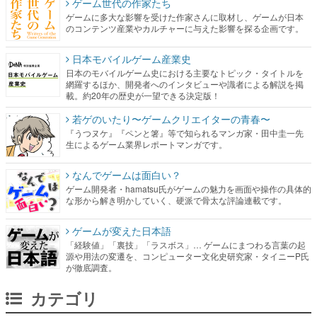
ゲーム世代の作家たち
ゲームに多大な影響を受けた作家さんに取材し、ゲームが日本
のコンテンツ産業やカルチャーに与えた影響を探る企画です。
日本モバイルゲーム産業史
日本のモバイルゲーム史における主要なトピック・タイトルを
網羅するほか、開発者へのインタビューや識者による解説を掲
載。約20年の歴史が一望できる決定版！
若ゲのいたり〜ゲームクリエイターの青春〜
『うつヌケ』『ペンと箸』等で知られるマンガ家・田中圭一先
生によるゲーム業界レポートマンガです。
なんでゲームは面白い？
ゲーム開発者・hamatsu氏がゲームの魅力を画面や操作の具体的
な形から解き明かしていく、硬派で骨太な評論連載です。
ゲームが変えた日本語
「経験値」「裏技」「ラスボス」… ゲームにまつわる言葉の起
源や用法の変遷を、コンピューター文化史研究家・タイニーP氏
が徹底調査。
カテゴリ