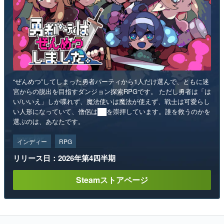
“ぜんめつ”してしまった勇者パーティから1人だけ選んで、ともに迷
宮からの脱出を目指すダンジョン探索RPGです。 ただし勇者は「は
い/いいえ」しか喋れず、魔法使いは魔法が使えず、戦士は可愛らし
い人形になっていて、僧侶は██を崇拝しています。誰を救うのかを
選ぶのは、あなたです。
インディー
RPG
リリース日：2026年第4四半期
Steamストアページ