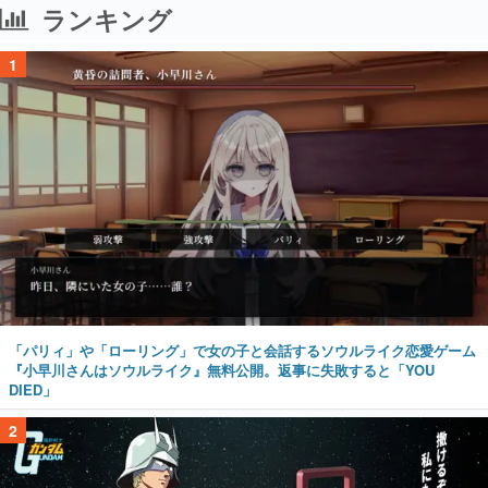
ランキング
1
「パリィ」や「ローリング」で女の子と会話するソウルライク恋愛ゲーム
『小早川さんはソウルライク』無料公開。返事に失敗すると「YOU
DIED」
2