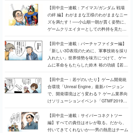
【田中圭一連載：アイマス/ガンダム 戦場
の絆 編】わがままな王様のわがままなニー
ズを満たす！──小山順一朗が貫く姿勢に、
ゲームクリエイターとしての矜持を見た
【若ゲのいたり最終回】
【田中圭一連載：バーチャファイター編】
「新しい3D表現のために、軍事技術を採り
入れたい」世界情勢を味方につけて、ゲー
ムに革命をもたらした鈴木 裕の功績【若ゲ
のいたり】
【田中圭一：若ゲのいたり】ゲーム開発統
合環境「Unreal Engine」最新バージョン
で、開発環境はどう変わる？ ゲーム業界向
けソリューションイベント「GTMF2019」
に行って、より理解を深めよう【PR】
【田中圭一連載：サイバーコネクトツー
編】すべての責任はオレが取る。だから、
付いてきてくれないか──男の熱意はチーム