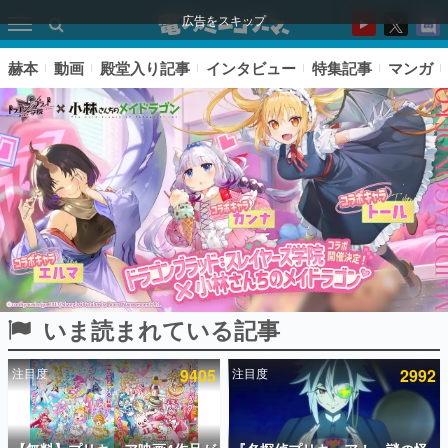
広告をスキップ
赫本
動画
殿堂入り記事
インタビュー
特集記事
マンガ
いま読まれている記事
ピックアップ
注目度
9405
注目度
2992
電ファミのいま読まれている記事ランキング
アプリセール情報