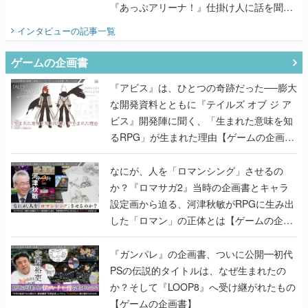
『あっぷアリーナ！』仕掛け人に話を聞い
てみた
インタビュー
の記事一覧
ゲームの企画書
『アビス』は、ひとつの奇跡だった──膨大
な開発資料とともに『テイルズ オブ ジ ア
ビス』開発陣に聞く、「生まれた意味を知
るRPG」が生まれた理由【ゲームの企画
書】
なにが、人を「ロマンシング」させるの
か？『ロマサガ2』当時の企画書とキャラ
設定画から迫る、河津秋敏がRPGに生み出
した「ロマン」の正体とは【ゲームの企画
書】
『ガンパレ』の企画書、ついに公開━初代
PSの伝説的タイトルは、なぜ生まれたの
か？そして『LOOP8』へ受け継がれたもの
【ゲームの企画書】