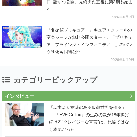
日1話ずつ公開、見終えた直後に第3期も始ま
る
2026年8月9日
『名探偵プリキュア！』キュアエクレールの
変身シーンが無料公開スタート。「プリキュ
ア！フライング・インフィニティ！」のバン
ク映像も同時公開
2026年8月9日
カテゴリーピックアップ
インタビュー
「現実より意味のある仮想世界を作る」
──『EVE Online』の生みの親が18年掲げ
続ける”クレイジーな宣言”は、比喩ではな
く本気だった