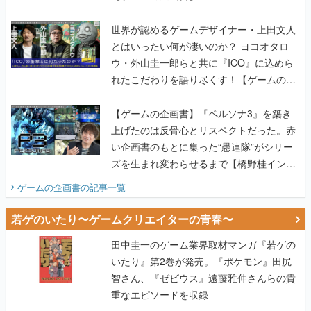
世界が認めるゲームデザイナー・上田文人
とはいったい何が凄いのか？ ヨコオタロ
ウ・外山圭一郎らと共に『ICO』に込めら
れたこだわりを語り尽くす！【ゲームの企
画書】
【ゲームの企画書】『ペルソナ3』を築き
上げたのは反骨心とリスペクトだった。赤
い企画書のもとに集った“愚連隊”がシリー
ズを生まれ変わらせるまで【橋野桂インタ
ビュー】
ゲームの企画書
の記事一覧
若ゲのいたり〜ゲームクリエイターの青春〜
田中圭一のゲーム業界取材マンガ『若ゲの
いたり』第2巻が発売。『ポケモン』田尻
智さん、『ゼビウス』遠藤雅伸さんらの貴
重なエピソードを収録