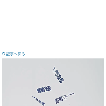
日本のコンテンツ産業やカルチャーに与えた影響を探る企
画です。
日本モバイルゲーム産業史
日本のモバイルゲーム史における主要なトピック・タイト
ルを網羅するほか、開発者へのインタビューや識者による
解説を掲載。約20年の歴史が一望できる決定版！
若ゲのいたり〜ゲームクリエイターの青春〜
『うつヌケ』『ペンと箸』等で知られるマンガ家・田中圭
一先生によるゲーム業界レポートマンガです。
記事へ戻る
なんでゲームは面白い？
ゲーム開発者・hamatsu氏がゲームの魅力を画面や操作の
具体的な形から解き明かしていく、硬派で骨太な評論連載
です。
ゲームが変えた日本語
「経験値」「裏技」「ラスボス」… ゲームにまつわる言葉
の起源や用法の変遷を、コンピューター文化史研究家・タ
イニーP氏が徹底調査。
カテゴリ
特集記事