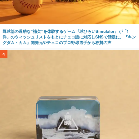
野球部の過酷な“補欠”を体験するゲーム『球ひろいSimulator』が「1
件」のウィッシュリストをもとにチェコ語に対応しSNSで話題に。『キン
グダム・カム』開発元やチェコのプロ野球選手から称賛の声
4