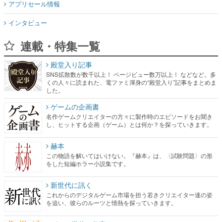
アプリセール情報
インタビュー
連載・特集一覧
殿堂入り記事
SNS拡散数が数千以上！ ページビュー数万以上！ などなど。多
くの人々に読まれた、電ファミ渾身の“殿堂入り”記事をまとめま
した。
ゲームの企画書
名作ゲームクリエイターの方々に製作時のエピソードをお聞き
し、ヒットする企画（ゲーム）とは何か？を探っていきます。
赫本
この物語を解いてはいけない。『赫本』は、〈試験問題〉の形
をした短編ホラー小説集です。
新世代に訊く
これからのデジタルゲーム市場を担う若きクリエイター達の姿
を追い、彼らのルーツと情熱を探っていきます。