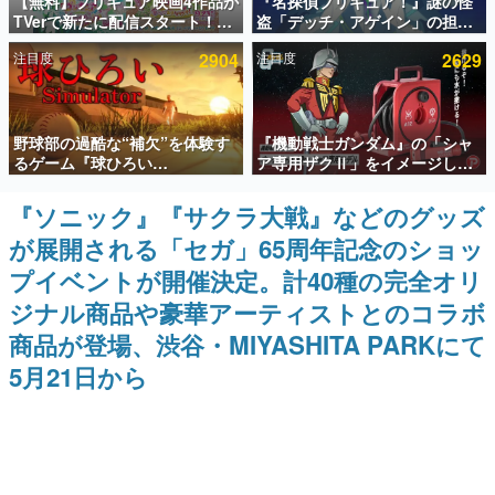
【無料】プリキュア映画4作品が
『名探偵プリキュア！』謎の怪
TVerで新たに配信スタート！な
盗「デッチ・アゲイン」の担当
インタビュー
んと2018年～2024年の映画ほぼ
キャストは天﨑滉平さんと判
注目度
2904
注目度
2629
すべてが見放題に、ぶっちゃけ
明。『Re:ゼロから始める異世
連載・特集一覧
ありえないラインナップ
界生活』オットー役、『ヒプノ
シスマイク』山田三郎役など
殿堂入り記事
野球部の過酷な“補欠”を体験す
『機動戦士ガンダム』の「シャ
SNS拡散数が数千以上！ ページビュー数万以上！ などな
ど。多くの人々に読まれた、電ファミ渾身の“殿堂入り”記
るゲーム『球ひろい
ア専用ザクⅡ」をイメージした
事をまとめました。
Simulator』が「1件」のウィッ
散水ホースリールが予約開始。
シュリストをもとにチェコ語に
本体にはシャアのパーソナルマ
『ソニック』『サクラ大戦』などのグッズ
ゲームの企画書
対応しSNSで話題に。『キング
ークやジオン公国軍のエンブレ
名作ゲームクリエイターの方々に製作時のエピソードをお
が展開される「セガ」65周年記念のショッ
ダム・カム』開発元やチェコの
ム、型式番号などを配置
聞きし、ヒットする企画（ゲーム）とは何か？を探ってい
プロ野球選手から称賛の声
きます。
プイベントが開催決定。計40種の完全オリ
赫本
ジナル商品や豪華アーティストとのコラボ
この物語を解いてはいけない。『赫本』は、〈試験問題〉
商品が登場、渋谷・MIYASHITA PARKにて
の形をした短編ホラー小説集です。
5月21日から
新世代に訊く
これからのデジタルゲーム市場を担う若きクリエイター達
の姿を追い、彼らのルーツと情熱を探っていきます。
ゲーム世代の作家たち
ゲームに多大な影響を受けた作家さんに取材し、ゲームが