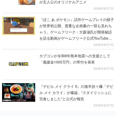
が主人公のオリジナルアニメ
2026年8月7日
『ぽこ あ ポケモン』試作ゲームプレイの様子
が世界初公開、貴重な企画書の一部も見れち
ゃう。ゲームフリーク・大森滋氏が開発秘話
を語る動画がゲームフリーク公式YouTubeで
公開中
2026年8月7日
カプコンが令和8年熊本地震への支援として
「義援金1000万円」の寄付を発表
2026年8月7日
『デビル メイ クライ 5』の激辛担々麺「デビ
ル メイ カライ」が爆誕。“スタイリッシュに
完食しました”と公式が報告
2026年8月7日