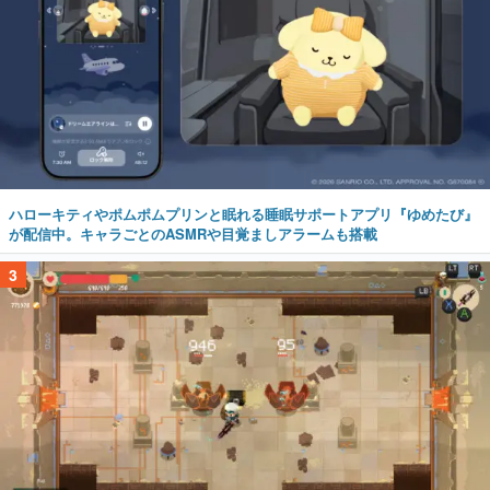
ハローキティやポムポムプリンと眠れる睡眠サポートアプリ『ゆめたび』
が配信中。キャラごとのASMRや目覚ましアラームも搭載
3