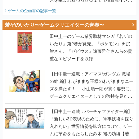
ビュー】
ゲームの企画書
の記事一覧
若ゲのいたり〜ゲームクリエイターの青春〜
田中圭一のゲーム業界取材マンガ『若ゲの
いたり』第2巻が発売。『ポケモン』田尻
智さん、『ゼビウス』遠藤雅伸さんらの貴
重なエピソードを収録
【田中圭一連載：アイマス/ガンダム 戦場
の絆 編】わがままな王様のわがままなニー
ズを満たす！──小山順一朗が貫く姿勢に、
ゲームクリエイターとしての矜持を見た
【若ゲのいたり最終回】
【田中圭一連載：バーチャファイター編】
「新しい3D表現のために、軍事技術を採り
入れたい」世界情勢を味方につけて、ゲー
ムに革命をもたらした鈴木 裕の功績【若ゲ