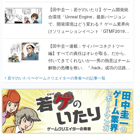
のいたり】
【田中圭一：若ゲのいたり】ゲーム開発統
合環境「Unreal Engine」最新バージョン
で、開発環境はどう変わる？ ゲーム業界向
けソリューションイベント「GTMF2019」
に行って、より理解を深めよう【PR】
【田中圭一連載：サイバーコネクトツー
編】すべての責任はオレが取る。だから、
付いてきてくれないか──男の熱意はチーム
解散の危機を救い、『.hack』成功の活路を
開く。業界の快男児・松山 洋に流れる血は
若ゲのいたり〜ゲームクリエイターの青春〜
の記事一覧
『少年ジャンプ』色だった【若ゲのいた
り】