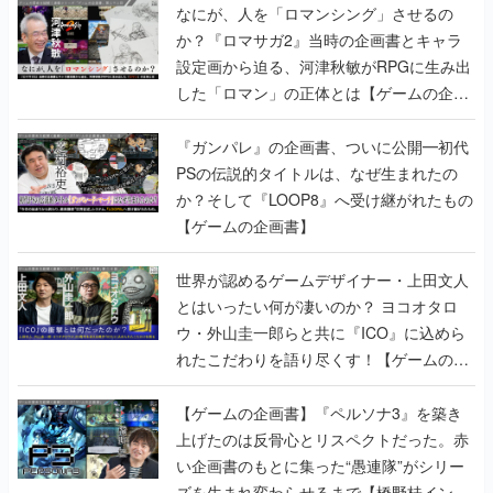
なにが、人を「ロマンシング」させるの
か？『ロマサガ2』当時の企画書とキャラ
設定画から迫る、河津秋敏がRPGに生み出
した「ロマン」の正体とは【ゲームの企画
書】
『ガンパレ』の企画書、ついに公開━初代
PSの伝説的タイトルは、なぜ生まれたの
か？そして『LOOP8』へ受け継がれたもの
【ゲームの企画書】
世界が認めるゲームデザイナー・上田文人
とはいったい何が凄いのか？ ヨコオタロ
ウ・外山圭一郎らと共に『ICO』に込めら
れたこだわりを語り尽くす！【ゲームの企
画書】
【ゲームの企画書】『ペルソナ3』を築き
上げたのは反骨心とリスペクトだった。赤
い企画書のもとに集った“愚連隊”がシリー
ズを生まれ変わらせるまで【橋野桂インタ