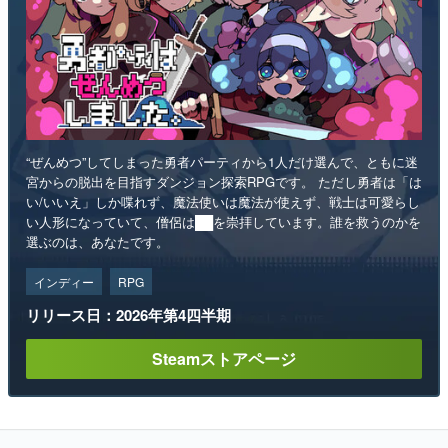
“ぜんめつ”してしまった勇者パーティから1人だけ選んで、ともに迷
宮からの脱出を目指すダンジョン探索RPGです。 ただし勇者は「は
い/いいえ」しか喋れず、魔法使いは魔法が使えず、戦士は可愛らし
い人形になっていて、僧侶は██を崇拝しています。誰を救うのかを
選ぶのは、あなたです。
インディー
RPG
リリース日：2026年第4四半期
Steamストアページ