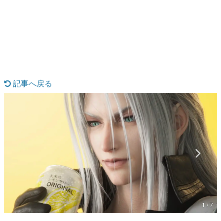
日本のコンテンツ産業やカルチャーに与えた影響を探る企
画です。
日本モバイルゲーム産業史
日本のモバイルゲーム史における主要なトピック・タイト
ルを網羅するほか、開発者へのインタビューや識者による
解説を掲載。約20年の歴史が一望できる決定版！
若ゲのいたり〜ゲームクリエイターの青春〜
『うつヌケ』『ペンと箸』等で知られるマンガ家・田中圭
記事へ戻る
一先生によるゲーム業界レポートマンガです。
なんでゲームは面白い？
ゲーム開発者・hamatsu氏がゲームの魅力を画面や操作の
具体的な形から解き明かしていく、硬派で骨太な評論連載
です。
ゲームが変えた日本語
「経験値」「裏技」「ラスボス」… ゲームにまつわる言葉
の起源や用法の変遷を、コンピューター文化史研究家・タ
イニーP氏が徹底調査。
カテゴリ
1 / 7
特集記事