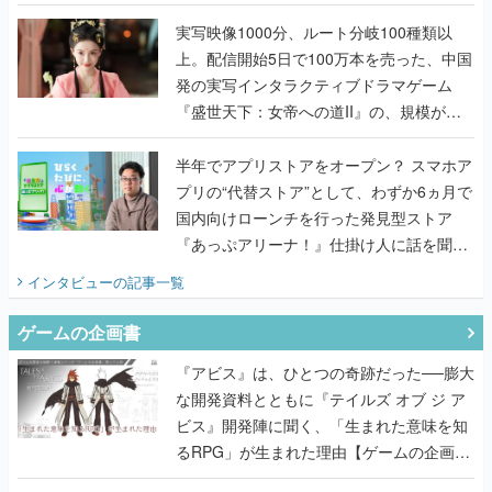
『TATSUJIN EXTREME』で初タッグを組
んだレジェンド2人に訊く開発秘話
実写映像1000分、ルート分岐100種類以
上。配信開始5日で100万本を売った、中国
発の実写インタラクティブドラマゲーム
『盛世天下：女帝への道II』の、規模が違
うこだわりをプロデューサーに聞いた
半年でアプリストアをオープン？ スマホア
プリの“代替ストア”として、わずか6ヵ月で
国内向けローンチを行った発見型ストア
『あっぷアリーナ！』仕掛け人に話を聞い
てみた
インタビュー
の記事一覧
ゲームの企画書
『アビス』は、ひとつの奇跡だった──膨大
な開発資料とともに『テイルズ オブ ジ ア
ビス』開発陣に聞く、「生まれた意味を知
るRPG」が生まれた理由【ゲームの企画
書】