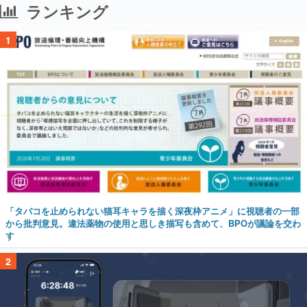
ランキング
1
「タバコを止められない猫耳キャラを描く深夜枠アニメ」に視聴者の一部
から批判意見。違法薬物の使用と思しき描写も含めて、BPOが議論を交わ
す
2