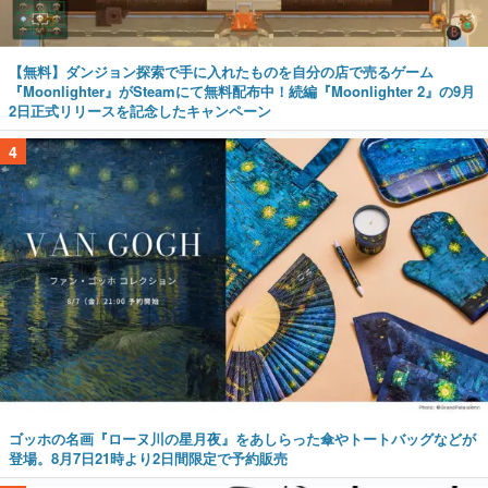
【無料】ダンジョン探索で手に入れたものを自分の店で売るゲーム
『Moonlighter』がSteamにて無料配布中！続編『Moonlighter 2』の9月
2日正式リリースを記念したキャンペーン
4
ゴッホの名画『ローヌ川の星月夜』をあしらった傘やトートバッグなどが
登場。8月7日21時より2日間限定で予約販売