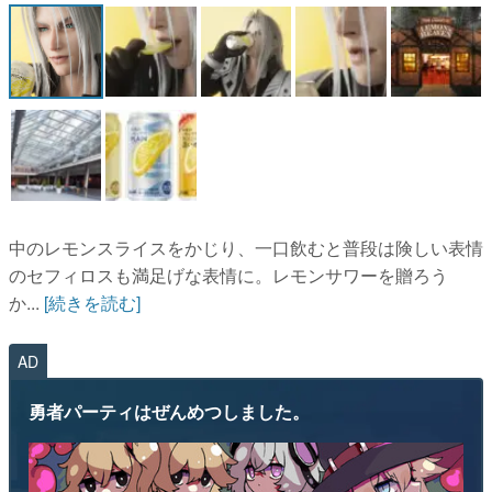
マンガ
女性向け
アプリレビュー
その他
電ファミニコゲーマーとは？
中のレモンスライスをかじり、一口飲むと普段は険しい表情
運営：株式会社マレ
のセフィロスも満足げな表情に。レモンサワーを贈ろう
か...
[続きを読む]
AD
勇者パーティはぜんめつしました。