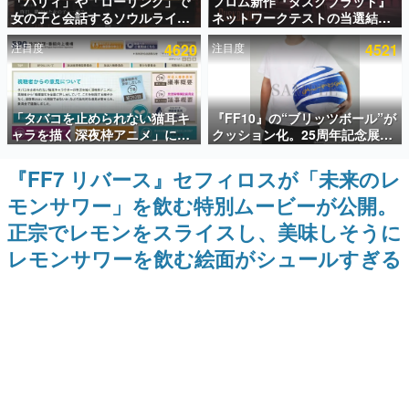
「パリィ」や「ローリング」で
フロム新作『ダスクブラッド』
女の子と会話するソウルライク
ネットワークテストの当選結果
インタビュー
恋愛ゲーム『小早川さんはソウ
が8月7日22時に発表。応募サイ
注目度
4620
注目度
4521
ルライク』無料公開。返事に失
トのマイページから確認可能、
連載・特集一覧
敗すると「YOU DIED」
テスト実施は8月21日～24日
殿堂入り記事
「タバコを止められない猫耳キ
『FF10』の“ブリッツボール”が
SNS拡散数が数千以上！ ページビュー数万以上！ などな
ど。多くの人々に読まれた、電ファミ渾身の“殿堂入り”記
ャラを描く深夜枠アニメ」に視
クッション化。25周年記念展
事をまとめました。
聴者の一部から批判意見。違法
「FINAL FANTASY X
薬物の使用と思しき描写も含め
MUSEUM-幻光の記憶-」のグッ
『FF7 リバース』セフィロスが「未来のレ
ゲームの企画書
て、BPOが議論を交わす
ズ情報が一部公開
名作ゲームクリエイターの方々に製作時のエピソードをお
モンサワー」を飲む特別ムービーが公開。
聞きし、ヒットする企画（ゲーム）とは何か？を探ってい
きます。
正宗でレモンをスライスし、美味しそうに
赫本
レモンサワーを飲む絵面がシュールすぎる
この物語を解いてはいけない。『赫本』は、〈試験問題〉
の形をした短編ホラー小説集です。
新世代に訊く
これからのデジタルゲーム市場を担う若きクリエイター達
の姿を追い、彼らのルーツと情熱を探っていきます。
ゲーム世代の作家たち
ゲームに多大な影響を受けた作家さんに取材し、ゲームが