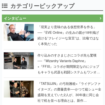
カテゴリーピックアップ
インタビュー
「現実より意味のある仮想世界を作る」
──『EVE Online』の生みの親が18年掲げ
続ける”クレイジーな宣言”は、比喩ではな
く本気だった
作り込みのすさまじさにコラボ先も驚嘆
──『Wizardry Variants Daphne』
×『FFXI』コラボが期間限定なのにジョブ
もキャラも武器も戦闘システムもワンオフ
で作り込まれた理由を両ディレクターに聞
く
『TATSUJIN』の弓削雅稔×『ライデンファ
イターズ』の齋藤貴幸──かつて縦シュー全
盛期を支えていた2人が、30年後に同じ会
社で机を並べる理由とは。新作