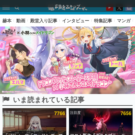
広告をスキップ
赫本
動画
殿堂入り記事
インタビュー
特集記事
マンガ
いま読まれている記事
ピックアップ
注目度
7766
注目度
7656
電ファミのいま読まれている記事ランキング
アプリセール情報