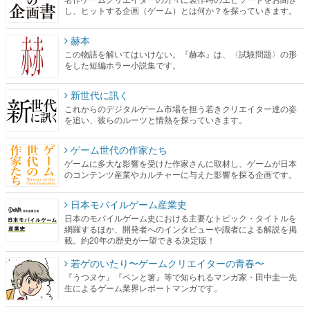
し、ヒットする企画（ゲーム）とは何か？を探っていきます。
赫本
この物語を解いてはいけない。『赫本』は、〈試験問題〉の形
をした短編ホラー小説集です。
新世代に訊く
これからのデジタルゲーム市場を担う若きクリエイター達の姿
を追い、彼らのルーツと情熱を探っていきます。
ゲーム世代の作家たち
ゲームに多大な影響を受けた作家さんに取材し、ゲームが日本
のコンテンツ産業やカルチャーに与えた影響を探る企画です。
日本モバイルゲーム産業史
日本のモバイルゲーム史における主要なトピック・タイトルを
網羅するほか、開発者へのインタビューや識者による解説を掲
載。約20年の歴史が一望できる決定版！
若ゲのいたり〜ゲームクリエイターの青春〜
『うつヌケ』『ペンと箸』等で知られるマンガ家・田中圭一先
生によるゲーム業界レポートマンガです。