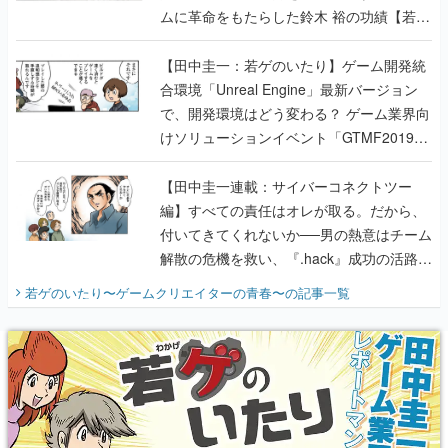
ムに革命をもたらした鈴木 裕の功績【若ゲ
のいたり】
【田中圭一：若ゲのいたり】ゲーム開発統
合環境「Unreal Engine」最新バージョン
で、開発環境はどう変わる？ ゲーム業界向
けソリューションイベント「GTMF2019」
に行って、より理解を深めよう【PR】
【田中圭一連載：サイバーコネクトツー
編】すべての責任はオレが取る。だから、
付いてきてくれないか──男の熱意はチーム
解散の危機を救い、『.hack』成功の活路を
開く。業界の快男児・松山 洋に流れる血は
若ゲのいたり〜ゲームクリエイターの青春〜
の記事一覧
『少年ジャンプ』色だった【若ゲのいた
り】