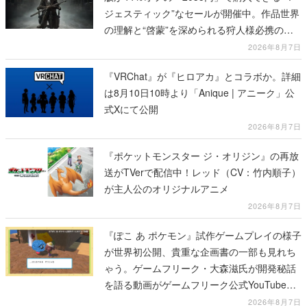
ジェスティック”なセールが開催中。作品世界
の理解と“啓蒙”を深められる狩人様必携の一
冊
2026年8月7日
『VRChat』が『ヒロアカ』とコラボか。詳細
は8月10日10時より「Anique | アニーク」公
式Xにて公開
2026年8月7日
『ポケットモンスター ジ・オリジン』の再放
送がTVerで配信中！レッド（CV：竹内順子）
が主人公のオリジナルアニメ
2026年8月7日
『ぽこ あ ポケモン』試作ゲームプレイの様子
が世界初公開、貴重な企画書の一部も見れち
ゃう。ゲームフリーク・大森滋氏が開発秘話
を語る動画がゲームフリーク公式YouTubeで
公開中
2026年8月7日