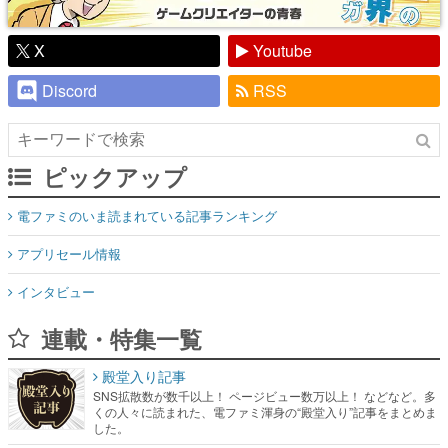
X
Youtube
Discord
RSS
ピックアップ
電ファミのいま読まれている記事ランキング
アプリセール情報
インタビュー
連載・特集一覧
殿堂入り記事
SNS拡散数が数千以上！ ページビュー数万以上！ などなど。多
くの人々に読まれた、電ファミ渾身の“殿堂入り”記事をまとめま
した。