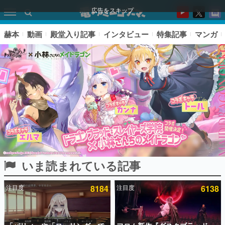
広告をスキップ
赫本
動画
殿堂入り記事
インタビュー
特集記事
マンガ
いま読まれている記事
ピックアップ
注目度
8184
注目度
6138
電ファミのいま読まれている記事ランキング
アプリセール情報