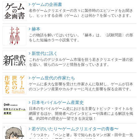
ゲームの企画書
名作ゲームクリエイターの方々に製作時のエピソードをお聞き
し、ヒットする企画（ゲーム）とは何か？を探っていきます。
赫本
この物語を解いてはいけない。『赫本』は、〈試験問題〉の形
をした短編ホラー小説集です。
新世代に訊く
これからのデジタルゲーム市場を担う若きクリエイター達の姿
を追い、彼らのルーツと情熱を探っていきます。
ゲーム世代の作家たち
ゲームに多大な影響を受けた作家さんに取材し、ゲームが日本
のコンテンツ産業やカルチャーに与えた影響を探る企画です。
日本モバイルゲーム産業史
日本のモバイルゲーム史における主要なトピック・タイトルを
網羅するほか、開発者へのインタビューや識者による解説を掲
載。約20年の歴史が一望できる決定版！
若ゲのいたり〜ゲームクリエイターの青春〜
『うつヌケ』『ペンと箸』等で知られるマンガ家・田中圭一先