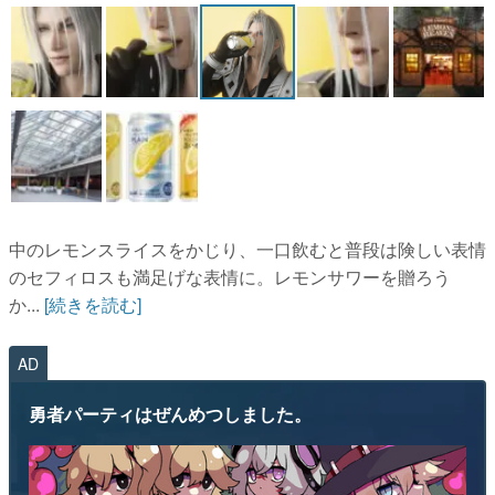
マンガ
女性向け
アプリレビュー
その他
電ファミニコゲーマーとは？
中のレモンスライスをかじり、一口飲むと普段は険しい表情
運営：株式会社マレ
のセフィロスも満足げな表情に。レモンサワーを贈ろう
か...
[続きを読む]
AD
勇者パーティはぜんめつしました。