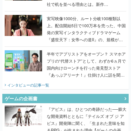
社で机を並べる理由とは。新作
『TATSUJIN EXTREME』で初タッグを組
んだレジェンド2人に訊く開発秘話
実写映像1000分、ルート分岐100種類以
上。配信開始5日で100万本を売った、中国
発の実写インタラクティブドラマゲーム
『盛世天下：女帝への道II』の、規模が違
うこだわりをプロデューサーに聞いた
半年でアプリストアをオープン？ スマホア
プリの“代替ストア”として、わずか6ヵ月で
国内向けローンチを行った発見型ストア
『あっぷアリーナ！』仕掛け人に話を聞い
てみた
インタビュー
の記事一覧
ゲームの企画書
『アビス』は、ひとつの奇跡だった──膨大
な開発資料とともに『テイルズ オブ ジ ア
ビス』開発陣に聞く、「生まれた意味を知
るRPG」が生まれた理由【ゲームの企画