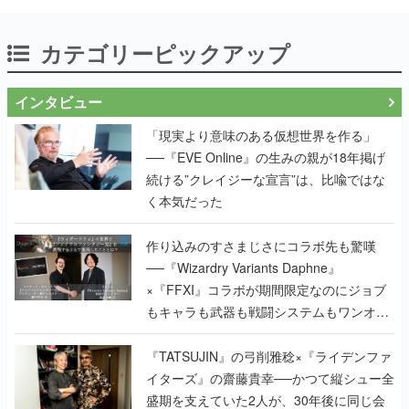
カテゴリーピックアップ
インタビュー
「現実より意味のある仮想世界を作る」
──『EVE Online』の生みの親が18年掲げ
続ける”クレイジーな宣言”は、比喩ではな
く本気だった
作り込みのすさまじさにコラボ先も驚嘆
──『Wizardry Variants Daphne』
×『FFXI』コラボが期間限定なのにジョブ
もキャラも武器も戦闘システムもワンオフ
で作り込まれた理由を両ディレクターに聞
く
『TATSUJIN』の弓削雅稔×『ライデンファ
イターズ』の齋藤貴幸──かつて縦シュー全
盛期を支えていた2人が、30年後に同じ会