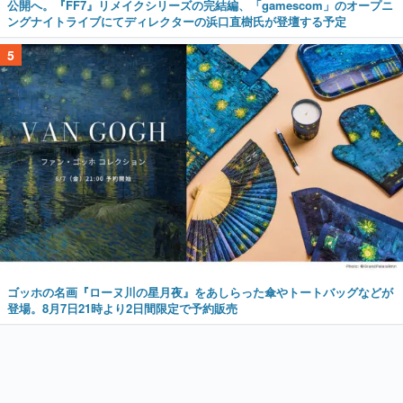
公開へ。『FF7』リメイクシリーズの完結編、「gamescom」のオープニ
ングナイトライブにてディレクターの浜口直樹氏が登壇する予定
5
ゴッホの名画『ローヌ川の星月夜』をあしらった傘やトートバッグなどが
登場。8月7日21時より2日間限定で予約販売