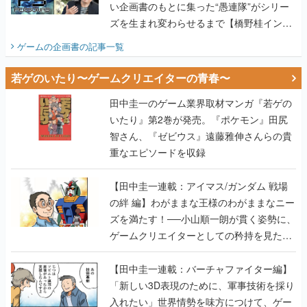
い企画書のもとに集った“愚連隊”がシリー
ズを生まれ変わらせるまで【橋野桂インタ
ビュー】
ゲームの企画書
の記事一覧
若ゲのいたり〜ゲームクリエイターの青春〜
田中圭一のゲーム業界取材マンガ『若ゲの
いたり』第2巻が発売。『ポケモン』田尻
智さん、『ゼビウス』遠藤雅伸さんらの貴
重なエピソードを収録
【田中圭一連載：アイマス/ガンダム 戦場
の絆 編】わがままな王様のわがままなニー
ズを満たす！──小山順一朗が貫く姿勢に、
ゲームクリエイターとしての矜持を見た
【若ゲのいたり最終回】
【田中圭一連載：バーチャファイター編】
「新しい3D表現のために、軍事技術を採り
入れたい」世界情勢を味方につけて、ゲー