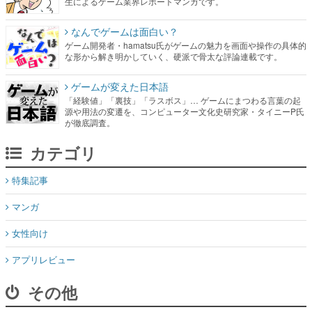
生によるゲーム業界レポートマンガです。
なんでゲームは面白い？
ゲーム開発者・hamatsu氏がゲームの魅力を画面や操作の具体的
な形から解き明かしていく、硬派で骨太な評論連載です。
ゲームが変えた日本語
「経験値」「裏技」「ラスボス」… ゲームにまつわる言葉の起
源や用法の変遷を、コンピューター文化史研究家・タイニーP氏
が徹底調査。
カテゴリ
特集記事
マンガ
女性向け
アプリレビュー
その他