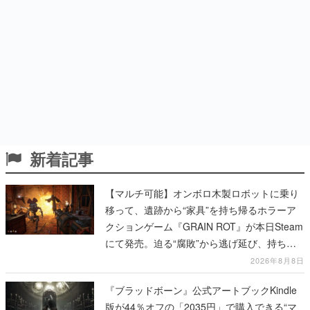
新着記事
【マルチ可能】オンボロ木製ロボットに乗り
移って、遺跡から“家具”を持ち帰るホラーア
クションゲーム『GRAIN ROT』が本日Steam
にて発売。迫る“腐敗”から逃げ延び、持ち帰
った家具で基地を再建
2026年8月8日
『ブラッドボーン』公式アートブックKindle
版が44％オフの「2035円」で購入できる“マ