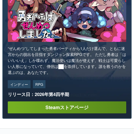
“ぜんめつ”してしまった勇者パーティから1人だけ選んで、ともに迷
宮からの脱出を目指すダンジョン探索RPGです。 ただし勇者は「は
い/いいえ」しか喋れず、魔法使いは魔法が使えず、戦士は可愛らし
い人形になっていて、僧侶は██を崇拝しています。誰を救うのかを
選ぶのは、あなたです。
インディー
RPG
リリース日：2026年第4四半期
Steamストアページ