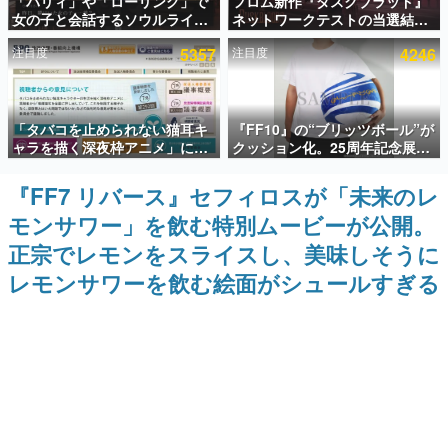
「パリィ」や「ローリング」で
フロム新作『ダスクブラッド』
女の子と会話するソウルライク
ネットワークテストの当選結果
インタビュー
恋愛ゲーム『小早川さんはソウ
が8月7日22時に発表。応募サイ
注目度
5357
注目度
4246
ルライク』無料公開。返事に失
トのマイページから確認可能、
連載・特集一覧
敗すると「YOU DIED」
テスト実施は8月21日～24日
殿堂入り記事
「タバコを止められない猫耳キ
『FF10』の“ブリッツボール”が
SNS拡散数が数千以上！ ページビュー数万以上！ などな
ど。多くの人々に読まれた、電ファミ渾身の“殿堂入り”記
ャラを描く深夜枠アニメ」に視
クッション化。25周年記念展
事をまとめました。
聴者の一部から批判意見。違法
「FINAL FANTASY X
薬物の使用と思しき描写も含め
MUSEUM-幻光の記憶-」のグッ
『FF7 リバース』セフィロスが「未来のレ
ゲームの企画書
て、BPOが議論を交わす
ズ情報が一部公開
名作ゲームクリエイターの方々に製作時のエピソードをお
モンサワー」を飲む特別ムービーが公開。
聞きし、ヒットする企画（ゲーム）とは何か？を探ってい
きます。
正宗でレモンをスライスし、美味しそうに
赫本
レモンサワーを飲む絵面がシュールすぎる
この物語を解いてはいけない。『赫本』は、〈試験問題〉
の形をした短編ホラー小説集です。
新世代に訊く
これからのデジタルゲーム市場を担う若きクリエイター達
の姿を追い、彼らのルーツと情熱を探っていきます。
ゲーム世代の作家たち
ゲームに多大な影響を受けた作家さんに取材し、ゲームが