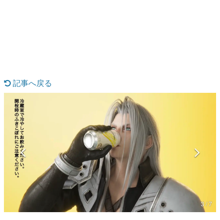
日本のコンテンツ産業やカルチャーに与えた影響を探る企
画です。
日本モバイルゲーム産業史
日本のモバイルゲーム史における主要なトピック・タイト
ルを網羅するほか、開発者へのインタビューや識者による
解説を掲載。約20年の歴史が一望できる決定版！
若ゲのいたり〜ゲームクリエイターの青春〜
『うつヌケ』『ペンと箸』等で知られるマンガ家・田中圭
記事へ戻る
一先生によるゲーム業界レポートマンガです。
なんでゲームは面白い？
ゲーム開発者・hamatsu氏がゲームの魅力を画面や操作の
具体的な形から解き明かしていく、硬派で骨太な評論連載
です。
ゲームが変えた日本語
「経験値」「裏技」「ラスボス」… ゲームにまつわる言葉
の起源や用法の変遷を、コンピューター文化史研究家・タ
イニーP氏が徹底調査。
カテゴリ
3 / 7
特集記事