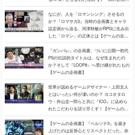
書】
なにが、人を「ロマンシング」させるの
か？『ロマサガ2』当時の企画書とキャラ
設定画から迫る、河津秋敏がRPGに生み出
した「ロマン」の正体とは【ゲームの企画
書】
『ガンパレ』の企画書、ついに公開━初代
PSの伝説的タイトルは、なぜ生まれたの
か？そして『LOOP8』へ受け継がれたもの
【ゲームの企画書】
世界が認めるゲームデザイナー・上田文人
とはいったい何が凄いのか？ ヨコオタロ
ウ・外山圭一郎らと共に『ICO』に込めら
れたこだわりを語り尽くす！【ゲームの企
画書】
【ゲームの企画書】『ペルソナ3』を築き
上げたのは反骨心とリスペクトだった。赤