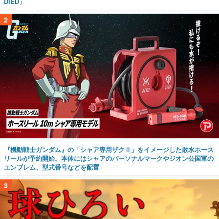
DIED」
2
『機動戦士ガンダム』の「シャア専用ザクⅡ」をイメージした散水ホース
リールが予約開始。本体にはシャアのパーソナルマークやジオン公国軍の
エンブレム、型式番号などを配置
3