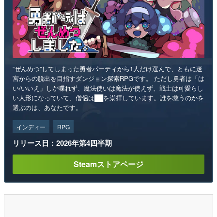
“ぜんめつ”してしまった勇者パーティから1人だけ選んで、ともに迷
宮からの脱出を目指すダンジョン探索RPGです。 ただし勇者は「は
い/いいえ」しか喋れず、魔法使いは魔法が使えず、戦士は可愛らし
い人形になっていて、僧侶は██を崇拝しています。誰を救うのかを
選ぶのは、あなたです。
インディー
RPG
リリース日：2026年第4四半期
Steamストアページ