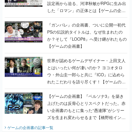
設定画から迫る、河津秋敏がRPGに生み出
した「ロマン」の正体とは【ゲームの企画
書】
『ガンパレ』の企画書、ついに公開━初代
PSの伝説的タイトルは、なぜ生まれたの
か？そして『LOOP8』へ受け継がれたもの
【ゲームの企画書】
世界が認めるゲームデザイナー・上田文人
とはいったい何が凄いのか？ ヨコオタロ
ウ・外山圭一郎らと共に『ICO』に込めら
れたこだわりを語り尽くす！【ゲームの企
画書】
【ゲームの企画書】『ペルソナ3』を築き
上げたのは反骨心とリスペクトだった。赤
い企画書のもとに集った“愚連隊”がシリー
ズを生まれ変わらせるまで【橋野桂インタ
ビュー】
ゲームの企画書
の記事一覧