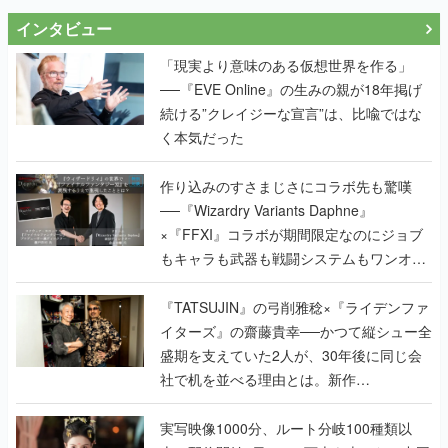
インタビュー
「現実より意味のある仮想世界を作る」
──『EVE Online』の生みの親が18年掲げ
続ける”クレイジーな宣言”は、比喩ではな
く本気だった
作り込みのすさまじさにコラボ先も驚嘆
──『Wizardry Variants Daphne』
×『FFXI』コラボが期間限定なのにジョブ
もキャラも武器も戦闘システムもワンオフ
で作り込まれた理由を両ディレクターに聞
く
『TATSUJIN』の弓削雅稔×『ライデンファ
イターズ』の齋藤貴幸──かつて縦シュー全
盛期を支えていた2人が、30年後に同じ会
社で机を並べる理由とは。新作
『TATSUJIN EXTREME』で初タッグを組
んだレジェンド2人に訊く開発秘話
実写映像1000分、ルート分岐100種類以