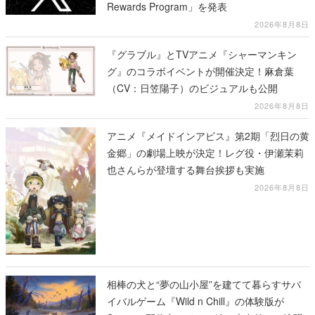
Rewards Program」を発表
2026年8月8日
『グラブル』とTVアニメ『シャーマンキン
グ』のコラボイベントが開催決定！麻倉葉
（CV：日笠陽子）のビジュアルも公開
2026年8月8日
アニメ『メイドインアビス』第2期「烈日の黄
金郷」の劇場上映が決定！レグ役・伊瀬茉莉
也さんらが登壇する舞台挨拶も実施
2026年8月8日
相棒の犬と“夢の山小屋”を建てて暮らすサバ
イバルゲーム『Wild n Chill』の体験版が