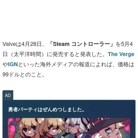
マンガ
女性向け
アプリレビュー
Valveは4月28日、
を5月4
「Steam コントローラー」
その他
日（太平洋時間）に発売すると発表した。
The Verge
や
といった海外メディアの報道によれば、価格は
IGN
電ファミニコゲーマーとは？
99ドルとのこと。
運営：株式会社マレ
AD
勇者パーティはぜんめつしました。