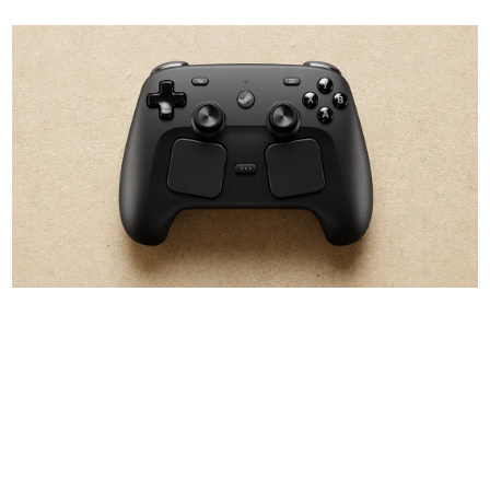
日本のコンテンツ産業やカルチャーに与えた影響を探る企
画です。
日本モバイルゲーム産業史
日本のモバイルゲーム史における主要なトピック・タイト
ルを網羅するほか、開発者へのインタビューや識者による
解説を掲載。約20年の歴史が一望できる決定版！
若ゲのいたり〜ゲームクリエイターの青春〜
『うつヌケ』『ペンと箸』等で知られるマンガ家・田中圭
一先生によるゲーム業界レポートマンガです。
なんでゲームは面白い？
ゲーム開発者・hamatsu氏がゲームの魅力を画面や操作の
具体的な形から解き明かしていく、硬派で骨太な評論連載
です。
ゲームが変えた日本語
「経験値」「裏技」「ラスボス」… ゲームにまつわる言葉
の起源や用法の変遷を、コンピューター文化史研究家・タ
イニーP氏が徹底調査。
カテゴリ
特集記事