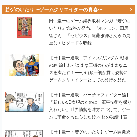
若ゲのいたり〜ゲームクリエイターの青春〜
田中圭一のゲーム業界取材マンガ『若ゲの
いたり』第2巻が発売。『ポケモン』田尻
智さん、『ゼビウス』遠藤雅伸さんらの貴
重なエピソードを収録
【田中圭一連載：アイマス/ガンダム 戦場
の絆 編】わがままな王様のわがままなニー
ズを満たす！──小山順一朗が貫く姿勢に、
ゲームクリエイターとしての矜持を見た
【若ゲのいたり最終回】
【田中圭一連載：バーチャファイター編】
「新しい3D表現のために、軍事技術を採り
入れたい」世界情勢を味方につけて、ゲー
ムに革命をもたらした鈴木 裕の功績【若ゲ
のいたり】
【田中圭一：若ゲのいたり】ゲーム開発統