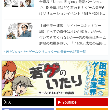
合環境「Unreal Engine」最新バージョン
で、開発環境はどう変わる？ ゲーム業界向
けソリューションイベント「GTMF2019」
に行って、より理解を深めよう【PR】
【田中圭一連載：サイバーコネクトツー
編】すべての責任はオレが取る。だから、
付いてきてくれないか──男の熱意はチーム
解散の危機を救い、『.hack』成功の活路を
開く。業界の快男児・松山 洋に流れる血は
若ゲのいたり〜ゲームクリエイターの青春〜
の記事一覧
『少年ジャンプ』色だった【若ゲのいた
り】
X
Youtube