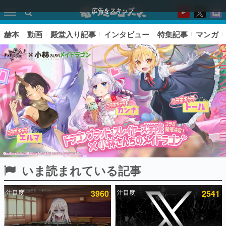
広告をスキップ
赫本
動画
殿堂入り記事
インタビュー
特集記事
マンガ
いま読まれている記事
ピックアップ
注目度
3960
注目度
2541
電ファミのいま読まれている記事ランキング
アプリセール情報