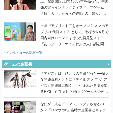
上。配信開始5日で100万本を売った、中国
発の実写インタラクティブドラマゲーム
『盛世天下：女帝への道II』の、規模が違
うこだわりをプロデューサーに聞いた
半年でアプリストアをオープン？ スマホア
プリの“代替ストア”として、わずか6ヵ月で
国内向けローンチを行った発見型ストア
『あっぷアリーナ！』仕掛け人に話を聞い
てみた
インタビュー
の記事一覧
ゲームの企画書
『アビス』は、ひとつの奇跡だった──膨大
な開発資料とともに『テイルズ オブ ジ ア
ビス』開発陣に聞く、「生まれた意味を知
るRPG」が生まれた理由【ゲームの企画
書】
なにが、人を「ロマンシング」させるの
か？『ロマサガ2』当時の企画書とキャラ