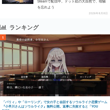
Steamで配信中。ドット絵の大自然で、喧騒
を忘れよう
2026年8月8日
ランキング
1
「パリィ」や「ローリング」で女の子と会話するソウルライク恋愛ゲーム
『小早川さんはソウルライク』無料公開。返事に失敗すると「YOU