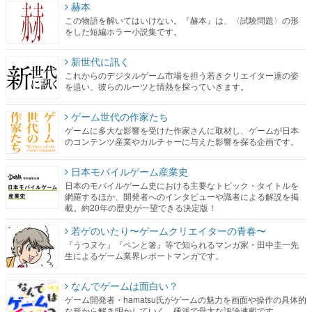
赫本
この物語を解いてはいけない。『赫本』は、〈試験問題〉の形
をした短編ホラー小説集です。
新世代に訊く
これからのデジタルゲーム市場を担う若きクリエイター達の姿
を追い、彼らのルーツと情熱を探っていきます。
ゲーム世代の作家たち
ゲームに多大な影響を受けた作家さんに取材し、ゲームが日本
のコンテンツ産業やカルチャーに与えた影響を探る企画です。
日本モバイルゲーム産業史
日本のモバイルゲーム史における主要なトピック・タイトルを
網羅するほか、開発者へのインタビューや識者による解説を掲
載。約20年の歴史が一望できる決定版！
若ゲのいたり〜ゲームクリエイターの青春〜
『うつヌケ』『ペンと箸』等で知られるマンガ家・田中圭一先
生によるゲーム業界レポートマンガです。
なんでゲームは面白い？
ゲーム開発者・hamatsu氏がゲームの魅力を画面や操作の具体的
な形から解き明かしていく、硬派で骨太な評論連載です。