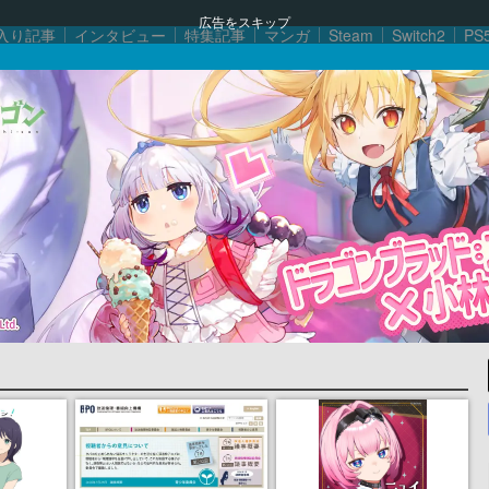
広告をスキップ
入り記事
インタビュー
特集記事
マンガ
Steam
Switch2
PS