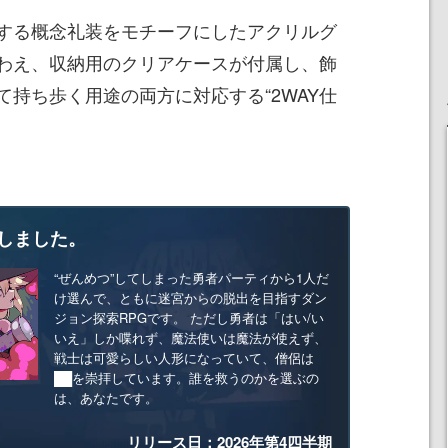
する概念礼装をモチーフにしたアクリルグ
わえ、収納用のクリアケースが付属し、飾
持ち歩く用途の両方に対応する“2WAY仕
しました。
“ぜんめつ”してしまった勇者パーティから1人だ
け選んで、ともに迷宮からの脱出を目指すダン
ジョン探索RPGです。 ただし勇者は「はい/い
いえ」しか喋れず、魔法使いは魔法が使えず、
戦士は可愛らしい人形になっていて、僧侶は
██を崇拝しています。誰を救うのかを選ぶの
は、あなたです。
リリース日：2026年第4四半期