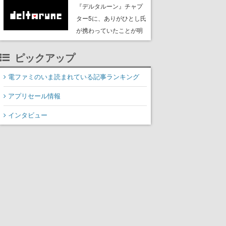
て公開。ふわふわの羊を
『デルタルーン』チャプ
撫でたり、一緒に遊んだ
ター5に、ありがひとし氏
りできる
が携わっていたことが明
らかに。『ポケットモン
ピックアップ
スター』シリーズのポケ
モンデザインやマンガ
電ファミのいま読まれている記事ランキング
『ロックマンメガミック
ス』などで知られる
アプリセール情報
インタビュー