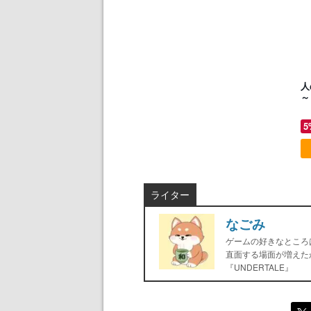
人
～
5
ライター
なごみ
ゲームの好きなところ
直面する場面が増えた
『UNDERTALE』