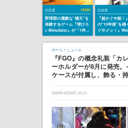
16555
注目度
注目度
野球部の過酷な“補欠”を
『超かぐや姫！
体験するゲーム『球ひろ
の“10年後”を
いSimulator』が「1件」
ぐやメシ！』We
のウィッシュリストをも
定。新たなWeb
とにチェコ語に対応し
ーベル「ビビビ
SNSで話題に。『キング
ク」にて特別話
ホーム
ニュース
ダム・カム』開発元やチ
タート、あのお
『FGO』の概念礼装「カ
ェコのプロ野球選手から
まだ続きがある
ーホルダーが8月に発売
称賛の声
ケースが付属し、飾る・持
2026年4月29日 23:31