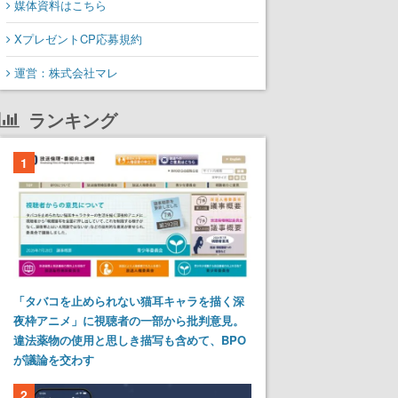
媒体資料はこちら
XプレゼントCP応募規約
運営：株式会社マレ
ランキング
1
「タバコを止められない猫耳キャラを描く深
夜枠アニメ」に視聴者の一部から批判意見。
違法薬物の使用と思しき描写も含めて、BPO
が議論を交わす
2