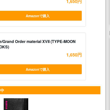
1,650円
Amazonで購入
e/Grand Order material XVII (TYPE-MOON
OKS)
1,650円
Amazonで購入
売中