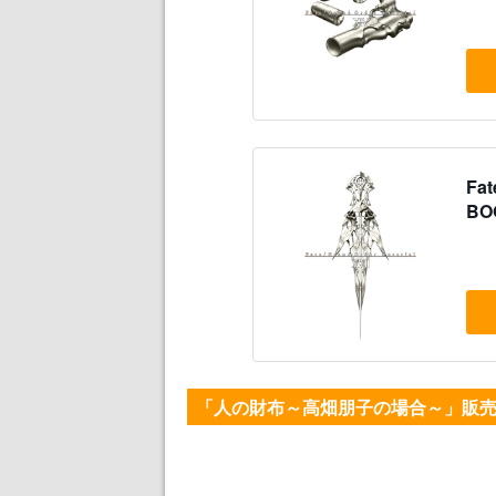
Fat
BO
「人の財布～高畑朋子の場合～」販