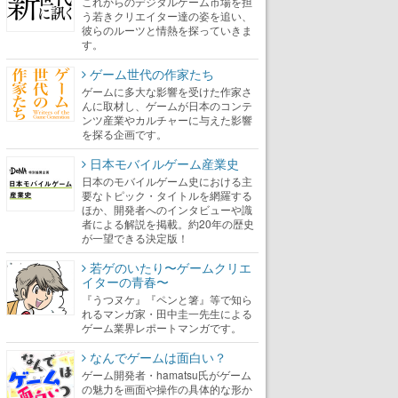
これからのデジタルゲーム市場を担
う若きクリエイター達の姿を追い、
彼らのルーツと情熱を探っていきま
す。
ゲーム世代の作家たち
ゲームに多大な影響を受けた作家さ
んに取材し、ゲームが日本のコンテ
ンツ産業やカルチャーに与えた影響
を探る企画です。
日本モバイルゲーム産業史
日本のモバイルゲーム史における主
要なトピック・タイトルを網羅する
ほか、開発者へのインタビューや識
者による解説を掲載。約20年の歴史
が一望できる決定版！
若ゲのいたり〜ゲームクリエ
イターの青春〜
『うつヌケ』『ペンと箸』等で知ら
れるマンガ家・田中圭一先生による
ゲーム業界レポートマンガです。
なんでゲームは面白い？
ゲーム開発者・hamatsu氏がゲーム
の魅力を画面や操作の具体的な形か