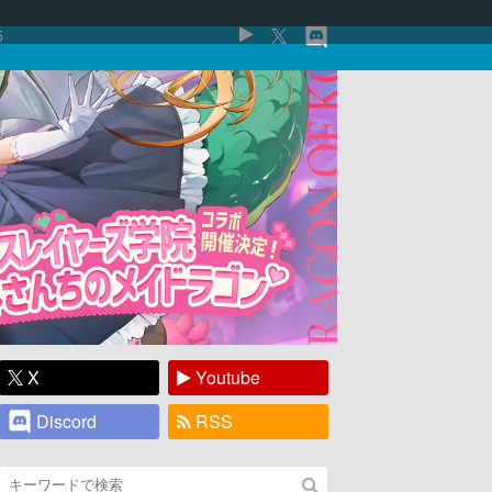
5
X
Youtube
Discord
RSS