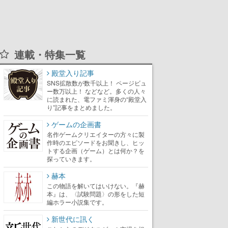
連載・特集一覧
殿堂入り記事
SNS拡散数が数千以上！ ページビュ
ー数万以上！ などなど。多くの人々
に読まれた、電ファミ渾身の“殿堂入
り”記事をまとめました。
ゲームの企画書
名作ゲームクリエイターの方々に製
作時のエピソードをお聞きし、ヒッ
トする企画（ゲーム）とは何か？を
探っていきます。
赫本
この物語を解いてはいけない。『赫
本』は、〈試験問題〉の形をした短
編ホラー小説集です。
新世代に訊く