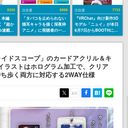
9350
8998
7733
注目度
注目度
』本編
「タバコを止められない
『VRChat』向け新作3D
描く『超か
猫耳キャラを描く深夜枠
モデル「ニュイ」が本日
b連載決
アニメ」に視聴者の一部
8月7日からBOOTHにて
マンガレ
から批判意見。違法薬物
発売。瞳に光る星や感情
コミッ
の使用と思しき描写も含
豊かな表情が、小悪魔か
が掲載ス
めて、BPOが議論を交わ
わいい
話には…
す
レイドスコープ」のカードアクリル＆キ
！
。イラストはホログラム加工で、クリア
ち歩く両方に対応する2WAY仕様
反応