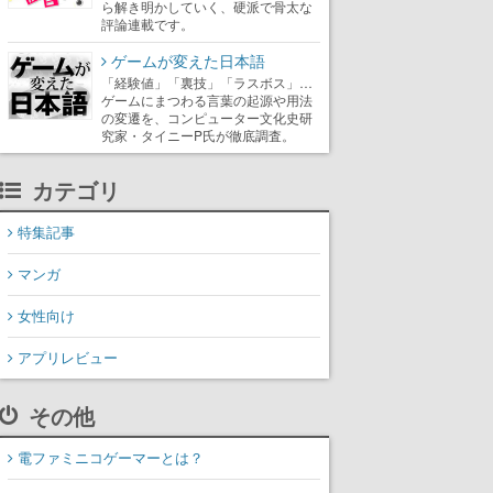
ら解き明かしていく、硬派で骨太な
評論連載です。
ゲームが変えた日本語
「経験値」「裏技」「ラスボス」…
ゲームにまつわる言葉の起源や用法
の変遷を、コンピューター文化史研
究家・タイニーP氏が徹底調査。
カテゴリ
特集記事
マンガ
女性向け
アプリレビュー
その他
電ファミニコゲーマーとは？