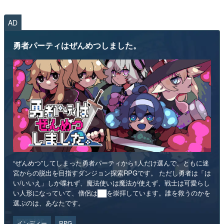
AD
勇者パーティはぜんめつしました。
“ぜんめつ”してしまった勇者パーティから1人だけ選んで、ともに迷
宮からの脱出を目指すダンジョン探索RPGです。 ただし勇者は「は
い/いいえ」しか喋れず、魔法使いは魔法が使えず、戦士は可愛らし
い人形になっていて、僧侶は██を崇拝しています。誰を救うのかを
選ぶのは、あなたです。
インディー
RPG