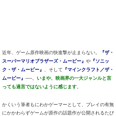
マンガ
女性向け
アプリレビュー
その他
近年、ゲーム原作映画の快進撃が止まらない。
『ザ・
電ファミニコゲーマーとは？
や
スーパーマリオブラザーズ・ムービー』
『ソニッ
運営：株式会社マレ
、そして
ク・ザ・ムービー』
『マインクラフト／ザ・
──。
ムービー』
いまや、映画界の一大ジャンルと言
。
っても過言ではないように感じます
かくいう筆者もにわかゲーマーとして、プレイの有無
にかかわらずゲームが原作の話題作が公開されるたび