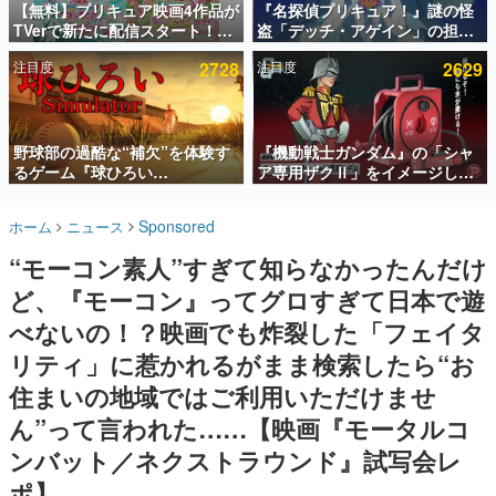
【無料】プリキュア映画4作品が
『名探偵プリキュア！』謎の怪
TVerで新たに配信スタート！な
盗「デッチ・アゲイン」の担当
インタビュー
んと2018年～2024年の映画ほぼ
キャストは天﨑滉平さんと判
注目度
2728
注目度
2629
すべてが見放題に、ぶっちゃけ
明。『Re:ゼロから始める異世
連載・特集一覧
ありえないラインナップ
界生活』オットー役、『ヒプノ
シスマイク』山田三郎役など
殿堂入り記事
SNS拡散数が数千以上！ ページビュー数万以上！ などな
野球部の過酷な“補欠”を体験す
『機動戦士ガンダム』の「シャ
ど。多くの人々に読まれた、電ファミ渾身の“殿堂入り”記
るゲーム『球ひろい
ア専用ザクⅡ」をイメージした
事をまとめました。
Simulator』が「1件」のウィッ
散水ホースリールが予約開始。
シュリストをもとにチェコ語に
本体にはシャアのパーソナルマ
ゲームの企画書
Sponsored
ホーム
ニュース
対応しSNSで話題に。『キング
ークやジオン公国軍のエンブレ
名作ゲームクリエイターの方々に製作時のエピソードをお
聞きし、ヒットする企画（ゲーム）とは何か？を探ってい
ダム・カム』開発元やチェコの
ム、型式番号などを配置
“モーコン素人”すぎて知らなかったんだけ
きます。
プロ野球選手から称賛の声
ど、『モーコン』ってグロすぎて日本で遊
赫本
この物語を解いてはいけない。『赫本』は、〈試験問題〉
べないの！？映画でも炸裂した「フェイタ
の形をした短編ホラー小説集です。
リティ」に惹かれるがまま検索したら“お
住まいの地域ではご利用いただけませ
新世代に訊く
これからのデジタルゲーム市場を担う若きクリエイター達
ん”って言われた……【映画『モータルコ
の姿を追い、彼らのルーツと情熱を探っていきます。
ンバット／ネクストラウンド』試写会レ
ゲーム世代の作家たち
ポ】
ゲームに多大な影響を受けた作家さんに取材し、ゲームが