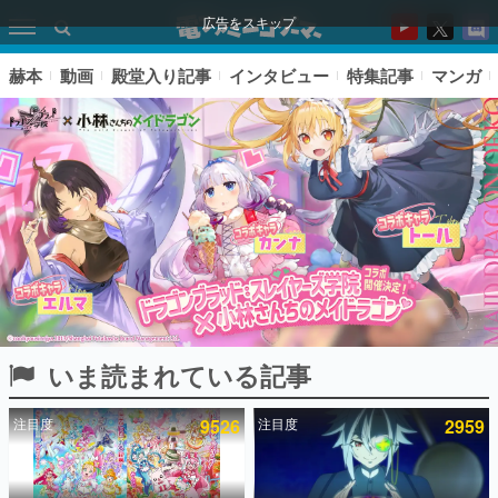
広告をスキップ
赫本
動画
殿堂入り記事
インタビュー
特集記事
マンガ
いま読まれている記事
ピックアップ
注目度
9526
注目度
2959
電ファミのいま読まれている記事ランキング
アプリセール情報