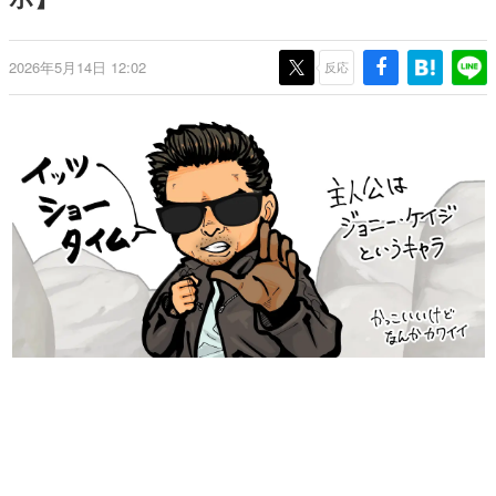
日本のコンテンツ産業やカルチャーに与えた影響を探る企
画です。
2026年5月14日 12:02
反応
日本モバイルゲーム産業史
日本のモバイルゲーム史における主要なトピック・タイト
ルを網羅するほか、開発者へのインタビューや識者による
解説を掲載。約20年の歴史が一望できる決定版！
若ゲのいたり〜ゲームクリエイターの青春〜
『うつヌケ』『ペンと箸』等で知られるマンガ家・田中圭
一先生によるゲーム業界レポートマンガです。
なんでゲームは面白い？
ゲーム開発者・hamatsu氏がゲームの魅力を画面や操作の
具体的な形から解き明かしていく、硬派で骨太な評論連載
です。
ゲームが変えた日本語
「経験値」「裏技」「ラスボス」… ゲームにまつわる言葉
の起源や用法の変遷を、コンピューター文化史研究家・タ
イニーP氏が徹底調査。
カテゴリ
特集記事