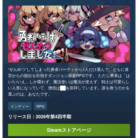
“ぜんめつ”してしまった勇者パーティから1人だけ選んで、ともに迷
宮からの脱出を目指すダンジョン探索RPGです。 ただし勇者は「は
い/いいえ」しか喋れず、魔法使いは魔法が使えず、戦士は可愛らし
い人形になっていて、僧侶は██を崇拝しています。誰を救うのかを
選ぶのは、あなたです。
インディー
RPG
リリース日：2026年第4四半期
Steamストアページ