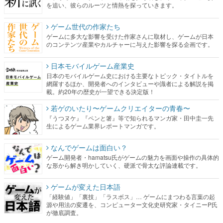
を追い、彼らのルーツと情熱を探っていきます。
ゲーム世代の作家たち
ゲームに多大な影響を受けた作家さんに取材し、ゲームが日本
のコンテンツ産業やカルチャーに与えた影響を探る企画です。
日本モバイルゲーム産業史
日本のモバイルゲーム史における主要なトピック・タイトルを
網羅するほか、開発者へのインタビューや識者による解説を掲
載。約20年の歴史が一望できる決定版！
若ゲのいたり〜ゲームクリエイターの青春〜
『うつヌケ』『ペンと箸』等で知られるマンガ家・田中圭一先
生によるゲーム業界レポートマンガです。
なんでゲームは面白い？
ゲーム開発者・hamatsu氏がゲームの魅力を画面や操作の具体的
な形から解き明かしていく、硬派で骨太な評論連載です。
ゲームが変えた日本語
「経験値」「裏技」「ラスボス」… ゲームにまつわる言葉の起
源や用法の変遷を、コンピューター文化史研究家・タイニーP氏
が徹底調査。