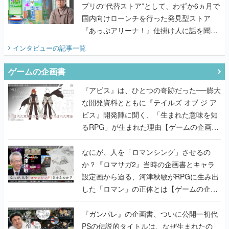
プリの“代替ストア”として、わずか6ヵ月で
国内向けローンチを行った発見型ストア
『あっぷアリーナ！』仕掛け人に話を聞い
てみた
インタビュー
の記事一覧
ゲームの企画書
『アビス』は、ひとつの奇跡だった──膨大
な開発資料とともに『テイルズ オブ ジ ア
ビス』開発陣に聞く、「生まれた意味を知
るRPG」が生まれた理由【ゲームの企画
書】
なにが、人を「ロマンシング」させるの
か？『ロマサガ2』当時の企画書とキャラ
設定画から迫る、河津秋敏がRPGに生み出
した「ロマン」の正体とは【ゲームの企画
書】
『ガンパレ』の企画書、ついに公開━初代
PSの伝説的タイトルは、なぜ生まれたの