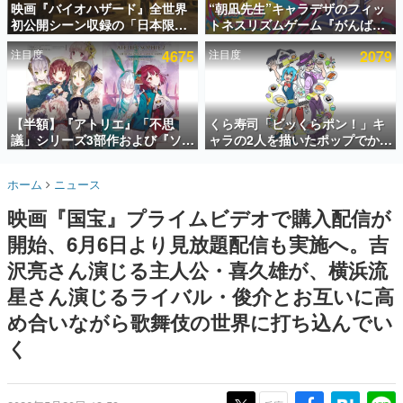
映画『バイオハザード』全世界
“朝凪先生”キャラデザのフィッ
初公開シーン収録の「日本限
トネスリズムゲーム『がんば
インタビュー
定」予告映像が解禁。バイオの
れ！チアリズム』Steamストア
注目度
4675
注目度
2079
日（8月10日）にあわせて、
ページが公開。キャラクターの
連載・特集一覧
「ラクーンシティ総合病院」へ
CVは陽向葵ゅかさん
行く配達人の姿が披露
殿堂入り記事
SNS拡散数が数千以上！ ページビュー数万以上！ などな
【半額】『アトリエ』「不思
くら寿司「ビッくらポン！」キ
ど。多くの人々に読まれた、電ファミ渾身の“殿堂入り”記
議」シリーズ3部作および『ソフ
ャラの2人を描いたポップでかわ
事をまとめました。
ィーのアトリエ2』公式画集の
いいコラボイラストが公開。コ
Kindle版が50%オフとなるセー
ラボイラストを使用した限定T
ゲームの企画書
ホーム
ニュース
ルが開催中。各作品の設定画や
シャツ&ステッカーがアソビシ
名作ゲームクリエイターの方々に製作時のエピソードをお
聞きし、ヒットする企画（ゲーム）とは何か？を探ってい
美麗なイラストの数々をふんだ
ステム主催「Akaku展」にて販
映画『国宝』プライムビデオで購入配信が
きます。
んに収録
売へ
開始、6月6日より見放題配信も実施へ。吉
赫本
この物語を解いてはいけない。『赫本』は、〈試験問題〉
沢亮さん演じる主人公・喜久雄が、横浜流
の形をした短編ホラー小説集です。
星さん演じるライバル・俊介とお互いに高
め合いながら歌舞伎の世界に打ち込んでい
新世代に訊く
これからのデジタルゲーム市場を担う若きクリエイター達
く
の姿を追い、彼らのルーツと情熱を探っていきます。
ゲーム世代の作家たち
ゲームに多大な影響を受けた作家さんに取材し、ゲームが