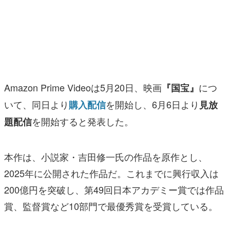
マンガ
女性向け
アプリレビュー
その他
Amazon Prime Videoは5月20日、映画
につ
『国宝』
いて、同日より
を開始し、6月6日より
購入配信
見放
電ファミニコゲーマーとは？
を開始すると発表した。
題配信
運営：株式会社マレ
本作は、小説家・吉田修一氏の作品を原作とし、
2025年に公開された作品だ。これまでに興行収入は
200億円を突破し、第49回日本アカデミー賞では作品
賞、監督賞など10部門で最優秀賞を受賞している。