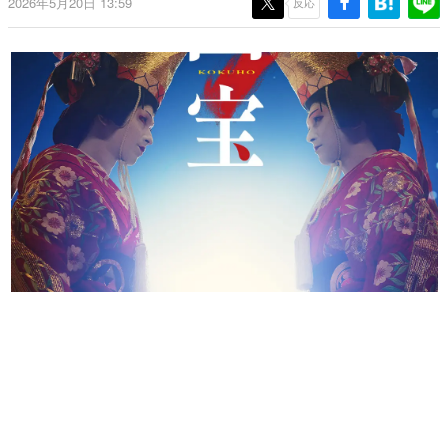
2026年5月20日 13:59
反応
日本のコンテンツ産業やカルチャーに与えた影響を探る企
画です。
日本モバイルゲーム産業史
日本のモバイルゲーム史における主要なトピック・タイト
ルを網羅するほか、開発者へのインタビューや識者による
解説を掲載。約20年の歴史が一望できる決定版！
若ゲのいたり〜ゲームクリエイターの青春〜
『うつヌケ』『ペンと箸』等で知られるマンガ家・田中圭
一先生によるゲーム業界レポートマンガです。
なんでゲームは面白い？
ゲーム開発者・hamatsu氏がゲームの魅力を画面や操作の
具体的な形から解き明かしていく、硬派で骨太な評論連載
です。
ゲームが変えた日本語
「経験値」「裏技」「ラスボス」… ゲームにまつわる言葉
の起源や用法の変遷を、コンピューター文化史研究家・タ
イニーP氏が徹底調査。
カテゴリ
特集記事