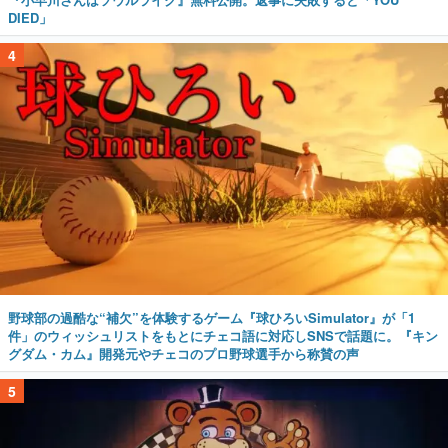
DIED」
4
野球部の過酷な“補欠”を体験するゲーム『球ひろいSimulator』が「1
件」のウィッシュリストをもとにチェコ語に対応しSNSで話題に。『キン
グダム・カム』開発元やチェコのプロ野球選手から称賛の声
5