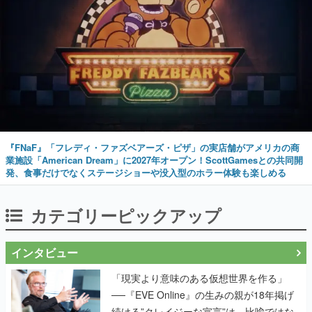
『FNaF』「フレディ・ファズベアーズ・ピザ」の実店舗がアメリカの商
業施設「American Dream」に2027年オープン！ScottGamesとの共同開
発、食事だけでなくステージショーや没入型のホラー体験も楽しめる
カテゴリーピックアップ
インタビュー
「現実より意味のある仮想世界を作る」
──『EVE Online』の生みの親が18年掲げ
続ける”クレイジーな宣言”は、比喩ではな