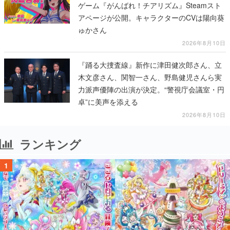
ゲーム『がんばれ！チアリズム』Steamスト
アページが公開。キャラクターのCVは陽向葵
ゅかさん
2026年8月10日
『踊る大捜査線』新作に津田健次郎さん、立
木文彦さん、関智一さん、野島健児さんら実
力派声優陣の出演が決定。“警視庁会議室・円
卓”に美声を添える
2026年8月10日
ランキング
1