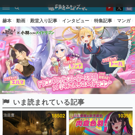
広告をスキップ
赫本
動画
殿堂入り記事
インタビュー
特集記事
マンガ
いま読まれている記事
ピックアップ
注目度
18502
注目度
10395
電ファミのいま読まれている記事ランキング
アプリセール情報