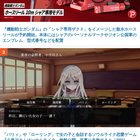
『機動戦士ガンダム』の「シャア専用ザクⅡ」をイメージした散水ホース
リールが予約開始。本体にはシャアのパーソナルマークやジオン公国軍の
エンブレム、型式番号などを配置
3
「パリィ」や「ローリング」で女の子と会話するソウルライク恋愛ゲーム
『小早川さんはソウルライク』無料公開。返事に失敗すると「YOU