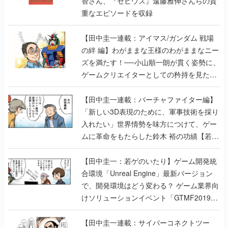
智さん、『ゼビウス』遠藤雅伸さんらの貴
重なエピソードを収録
【田中圭一連載：アイマス/ガンダム 戦場
の絆 編】わがままな王様のわがままなニー
ズを満たす！──小山順一朗が貫く姿勢に、
ゲームクリエイターとしての矜持を見た
【若ゲのいたり最終回】
【田中圭一連載：バーチャファイター編】
「新しい3D表現のために、軍事技術を採り
入れたい」世界情勢を味方につけて、ゲー
ムに革命をもたらした鈴木 裕の功績【若ゲ
のいたり】
【田中圭一：若ゲのいたり】ゲーム開発統
合環境「Unreal Engine」最新バージョン
で、開発環境はどう変わる？ ゲーム業界向
けソリューションイベント「GTMF2019」
に行って、より理解を深めよう【PR】
【田中圭一連載：サイバーコネクトツー