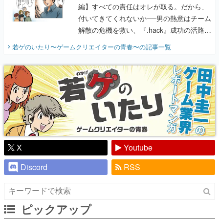
編】すべての責任はオレが取る。だから、
付いてきてくれないか──男の熱意はチーム
解散の危機を救い、『.hack』成功の活路を
開く。業界の快男児・松山 洋に流れる血は
若ゲのいたり〜ゲームクリエイターの青春〜
の記事一覧
『少年ジャンプ』色だった【若ゲのいた
り】
X
Youtube
Discord
RSS
ピックアップ