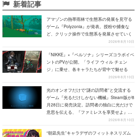
新着記事
アマゾンの熱帯雨林で生態系の発展を見守る
ゲーム『Polyzonia』が発表。授粉や捕食な
ど、クリック操作で生態系を発展させていく
2026年8月10日
『NIKKE』×『ペルソナ』シリーズコラボイベ
ントのPVが公開。「ライフ ウィル チェン
ジ」に乗せ、各キャラたちが背中で魅せる
2026年8月10日
光のオンオフだけで“謎の訪問者”と交流する
ゲーム『光るだけしかない機械』Steam版が8
月28日に発売決定。訪問者の独白に光だけで
意思を伝える、『ファミレスを享受せよ』開
発元の最新作
2026年8月10日
“朝凪先生”キャラデザのフィットネスリズム