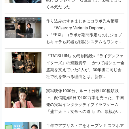
く本気だった
作り込みのすさまじさにコラボ先も驚嘆
──『Wizardry Variants Daphne』
×『FFXI』コラボが期間限定なのにジョブ
もキャラも武器も戦闘システムもワンオフ
で作り込まれた理由を両ディレクターに聞
く
『TATSUJIN』の弓削雅稔×『ライデンファ
イターズ』の齋藤貴幸──かつて縦シュー全
盛期を支えていた2人が、30年後に同じ会
社で机を並べる理由とは。新作
『TATSUJIN EXTREME』で初タッグを組
んだレジェンド2人に訊く開発秘話
実写映像1000分、ルート分岐100種類以
上。配信開始5日で100万本を売った、中国
発の実写インタラクティブドラマゲーム
『盛世天下：女帝への道II』の、規模が違
うこだわりをプロデューサーに聞いた
半年でアプリストアをオープン？ スマホア