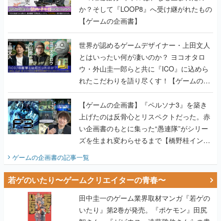
か？そして『LOOP8』へ受け継がれたもの
【ゲームの企画書】
世界が認めるゲームデザイナー・上田文人
とはいったい何が凄いのか？ ヨコオタロ
ウ・外山圭一郎らと共に『ICO』に込めら
れたこだわりを語り尽くす！【ゲームの企
画書】
【ゲームの企画書】『ペルソナ3』を築き
上げたのは反骨心とリスペクトだった。赤
い企画書のもとに集った“愚連隊”がシリー
ズを生まれ変わらせるまで【橋野桂インタ
ビュー】
ゲームの企画書
の記事一覧
若ゲのいたり〜ゲームクリエイターの青春〜
田中圭一のゲーム業界取材マンガ『若ゲの
いたり』第2巻が発売。『ポケモン』田尻