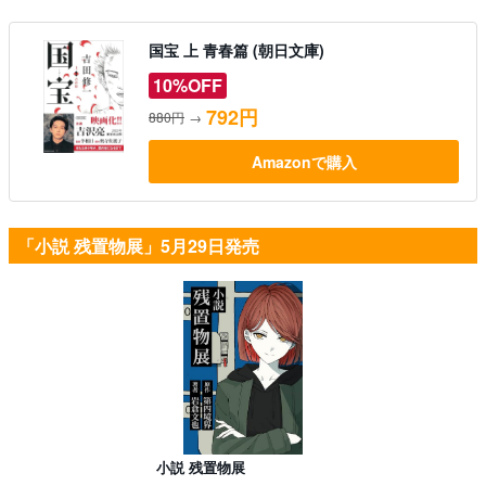
国宝 上 青春篇 (朝日文庫)
10%OFF
792円
880円
→
Amazonで購入
「小説 残置物展」5月29日発売
小説 残置物展