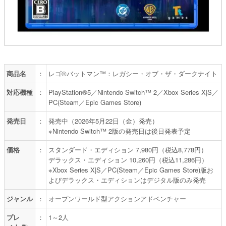
商品名
：
レゴ®バットマン™：レガシー・オブ・ザ・ダークナイト
対応機種
：
PlayStation®5／Nintendo Switch™ 2／Xbox Series X|S／
PC(Steam／Epic Games Store)
発売日
：
発売中（2026年5月22日（金）発売）
※Nintendo Switch™ 2版の発売日は後日発表予定
価格
：
スタンダード・エディション 7,980円（税込8,778円）
デラックス・エディション 10,260円（税込11,286円）
※Xbox Series X|S／PC(Steam／Epic Games Store)版お
よびデラックス・エディションはデジタル版のみ発売
ジャンル
：
オープンワールド型アクションアドベンチャー
プレ
：
1～2人