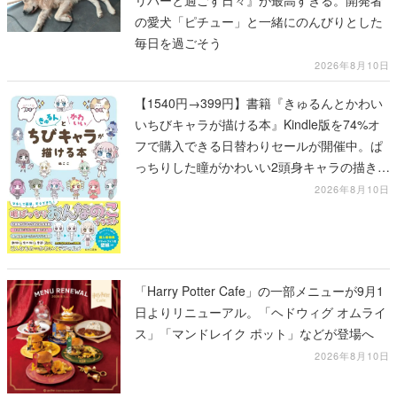
リバーと過ごす日々』が最高すぎる。開発者
の愛犬「ピチュー」と一緒にのんびりとした
毎日を過ごそう
2026年8月10日
【1540円→399円】書籍『きゅるんとかわい
いちびキャラが描ける本』Kindle版を74%オ
フで購入できる日替わりセールが開催中。ぱ
っちりした瞳がかわいい2頭身キャラの描き方
を学べる1冊
2026年8月10日
「Harry Potter Cafe」の一部メニューが9月1
日よりリニューアル。「ヘドウィグ オムライ
ス」「マンドレイク ポット」などが登場へ
2026年8月10日