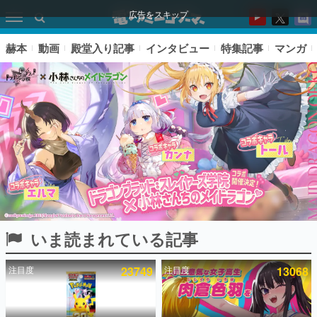
広告をスキップ
赫本
動画
殿堂入り記事
インタビュー
特集記事
マンガ
いま読まれている記事
ピックアップ
注目度
23749
注目度
13068
電ファミのいま読まれている記事ランキング
アプリセール情報