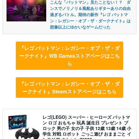
こんな「バットマン」見たことない！？ ダ
ンスでノリノリ＆風船ありギターありの自由
過ぎるバトル。期待の新作『レゴ バットマ
ン：レガシー・オブ・ザ・ダークナイト』は
想像以上にゆかいなゲームだった
『レゴ バットマン：レガシー・オブ・ザ・ダ
ークナイト』WB Gamesストアページはこち
ら
『レゴ バットマン：レガシー・オブ・ザ・ダ
ークナイト』Steamストアページはこちら
レゴ(LEGO) スーパー・ヒーローズ バットマ
ン ロゴ おもちゃ 玩具 誕生日 プレゼント ブ
ロック 男の子 女の子 子供 12歳 13歳 14歳 小
学生 対戦 ロボット ごっこ遊び おままごと イ