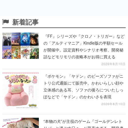
新着記事
『FF』シリーズや『クロノ・トリガー』など
の「アルティマニア」Kindle版の半額セール
が開催中。設定資料やシナリオ考察、開発秘
話などモリモリの攻略本がお得に買える
2026年8月10日
『ポケモン』「ヤドン」のビーズソファがニ
トリ公式通販にて販売中。かわいらしい顔や
立体感のある耳、ソファの後ろについたしっ
ぽなどで「ヤドン」のかわいさを表現
2026年8月10日
“本物の犬”が主役のゲーム『ゴールデンレト