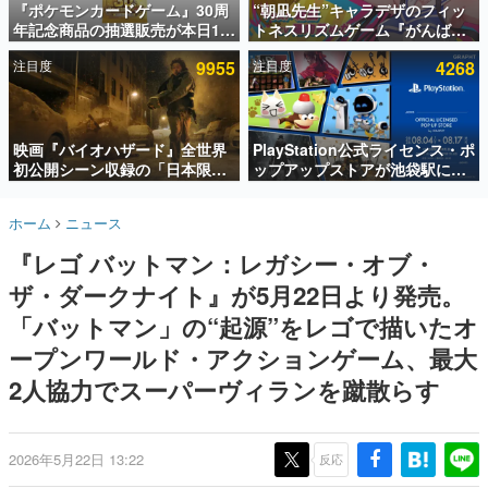
『ポケモンカードゲーム』30周
“朝凪先生”キャラデザのフィッ
年記念商品の抽選販売が本日12
トネスリズムゲーム『がんば
インタビュー
時より開始。拡張パック「30th
れ！チアリズム』Steamストア
注目度
9955
注目度
4268
CELEBRATION」のボックス
ページが公開。キャラクターの
連載・特集一覧
に、「プレミアムデッキセット
CVは陽向葵ゅかさん
エーフィ・ブラッキー」
殿堂入り記事
「FUTURISTIC BOX」の計3商
SNS拡散数が数千以上！ ページビュー数万以上！ などな
品
映画『バイオハザード』全世界
PlayStation公式ライセンス・ポ
ど。多くの人々に読まれた、電ファミ渾身の“殿堂入り”記
初公開シーン収録の「日本限
ップアップストアが池袋駅にて
事をまとめました。
定」予告映像が解禁。バイオの
期間限定で開催。夏のアパレル
日（8月10日）にあわせて、
や『ブラッドボーン』の新作ア
ゲームの企画書
ホーム
ニュース
「ラクーンシティ総合病院」へ
イテムが登場
名作ゲームクリエイターの方々に製作時のエピソードをお
聞きし、ヒットする企画（ゲーム）とは何か？を探ってい
行く配達人の姿が披露
『レゴ バットマン：レガシー・オブ・
きます。
ザ・ダークナイト』が5月22日より発売。
赫本
この物語を解いてはいけない。『赫本』は、〈試験問題〉
「バットマン」の“起源”をレゴで描いたオ
の形をした短編ホラー小説集です。
ープンワールド・アクションゲーム、最大
2人協力でスーパーヴィランを蹴散らす
新世代に訊く
これからのデジタルゲーム市場を担う若きクリエイター達
の姿を追い、彼らのルーツと情熱を探っていきます。
2026年5月22日 13:22
反応
ゲーム世代の作家たち
ゲームに多大な影響を受けた作家さんに取材し、ゲームが