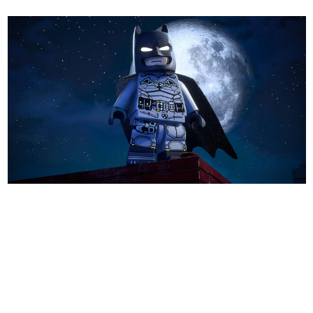
日本のコンテンツ産業やカルチャーに与えた影響を探る企
画です。
日本モバイルゲーム産業史
日本のモバイルゲーム史における主要なトピック・タイト
ルを網羅するほか、開発者へのインタビューや識者による
解説を掲載。約20年の歴史が一望できる決定版！
若ゲのいたり〜ゲームクリエイターの青春〜
『うつヌケ』『ペンと箸』等で知られるマンガ家・田中圭
一先生によるゲーム業界レポートマンガです。
なんでゲームは面白い？
ゲーム開発者・hamatsu氏がゲームの魅力を画面や操作の
具体的な形から解き明かしていく、硬派で骨太な評論連載
です。
ゲームが変えた日本語
「経験値」「裏技」「ラスボス」… ゲームにまつわる言葉
の起源や用法の変遷を、コンピューター文化史研究家・タ
イニーP氏が徹底調査。
カテゴリ
特集記事