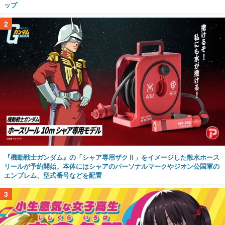
ップ
2
『機動戦士ガンダム』の「シャア専用ザクⅡ」をイメージした散水ホース
リールが予約開始。本体にはシャアのパーソナルマークやジオン公国軍の
エンブレム、型式番号などを配置
3