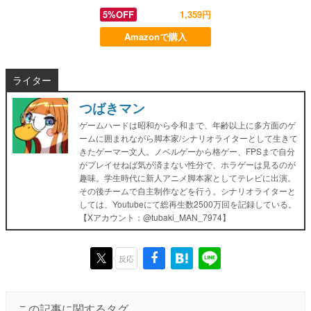
5%OFF
1,359円
Amazonで購入
ライター
つばきマン
ゲームハードは昭和から令和まで、年齢以上に多方面のゲ
ームに囲まれながら脚本家/シナリオライターとして生きて
きたゲーマー文人。ノベルゲーから格ゲー、FPSまで自分
がプレイせねば気が済まない性分で、ホラゲーは見るのが
趣味。学生時代に新人アニメ脚本家としてテレビに出演。
その後チームで自主制作などを行う。シナリオライターと
しては、Youtubeにて総再生数2500万回を記録している。
【Xアカウント：@tubaki_MAN_7974】
反応
この記事に関するタグ