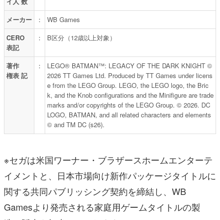
イ人 数
メーカー
：
WB Games
CERO
：
B区分（12歳以上対象）
表記
著作
：
LEGO® BATMAN™: LEGACY OF THE DARK KNIGHT ©
権表 記
2026 TT Games Ltd. Produced by TT Games under licens
e from the LEGO Group. LEGO, the LEGO logo, the Bric
k, and the Knob configurations and the Minifigure are trade
marks and/or copyrights of the LEGO Group. © 2026. DC
LOGO, BATMAN, and all related characters and elements
© and TM DC (s26).
※セガは米国ワーナー・ブラザースホームエンターテ
イメントと、日本市場向け新作パッケージタイトルに
関する共同パブリッシング契約を締結し、WB
Gamesより発売される家庭用ゲームタイトルの製