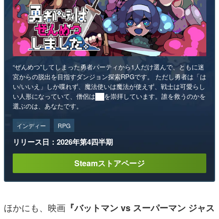
“ぜんめつ”してしまった勇者パーティから1人だけ選んで、ともに迷
宮からの脱出を目指すダンジョン探索RPGです。 ただし勇者は「は
い/いいえ」しか喋れず、魔法使いは魔法が使えず、戦士は可愛らし
い人形になっていて、僧侶は██を崇拝しています。誰を救うのかを
選ぶのは、あなたです。
インディー
RPG
リリース日：2026年第4四半期
Steamストアページ
ほかにも、映画
『バットマン vs スーパーマン ジャス