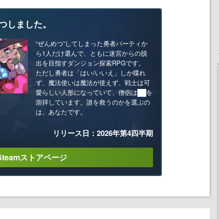
つしました。
“ぜんめつ”してしまった勇者パーティか
ら1人だけ選んで、ともに迷宮からの脱
出を目指すダンジョン探索RPGです。
ただし勇者は「はい/いいえ」しか喋れ
ず、魔法使いは魔法が使えず、戦士は可
愛らしい人形になっていて、僧侶は██を
崇拝しています。誰を救うのかを選ぶの
は、あなたです。
リリース日：2026年第4四半期
Steamストアページ