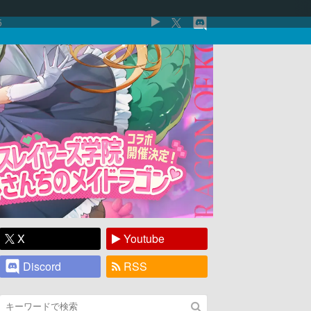
5
X
Youtube
Discord
RSS