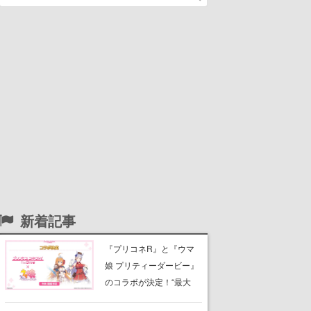
新着記事
『プリコネR』と『ウマ
娘 プリティーダービー』
のコラボが決定！“最大
170連無料”の8.5周年キャ