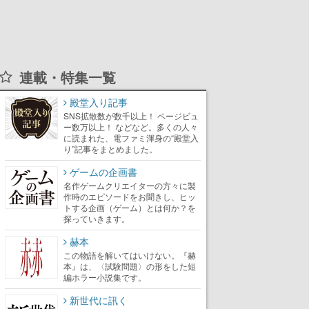
連載・特集一覧
殿堂入り記事
SNS拡散数が数千以上！ ページビュ
ー数万以上！ などなど。多くの人々
に読まれた、電ファミ渾身の“殿堂入
り”記事をまとめました。
ゲームの企画書
名作ゲームクリエイターの方々に製
作時のエピソードをお聞きし、ヒッ
トする企画（ゲーム）とは何か？を
探っていきます。
赫本
この物語を解いてはいけない。『赫
本』は、〈試験問題〉の形をした短
編ホラー小説集です。
新世代に訊く