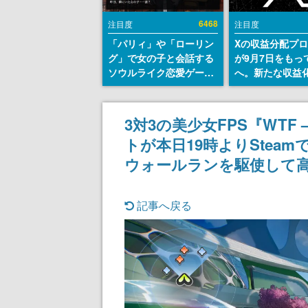
6468
注目度
注目度
「パリィ」や「ローリン
Xの収益分配プ
グ」で女の子と会話する
が9月7日をもっ
ソウルライク恋愛ゲーム
へ。新たな収益
『小早川さんはソウルラ
「Original Cont
イク』無料公開。返事に
Rewards Prog
失敗すると「YOU
発表
3対3の美少女FPS『WTF – W
DIED」
トが本日19時よりSte
ウォールランを駆使して
記事へ戻る