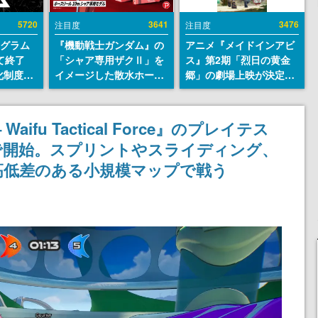
5720
3641
3476
注目度
注目度
ログラム
『機動戦士ガンダム』の
アニメ『メイドインアビ
て終了
「シャア専用ザクⅡ」を
ス』第2期「烈日の黄金
化制度
イメージした散水ホース
郷」の劇場上映が決定！
ent
リールが予約開始。本体
レグ役・伊瀬茉莉也さん
ram」を
にはシャアのパーソナル
らが登壇する舞台挨拶も
マークやジオン公国軍の
実施
aifu Tactical Force』のプレイテス
エンブレム、型式番号な
amで開始。スプリントやスライディング、
どを配置
高低差のある小規模マップで戦う