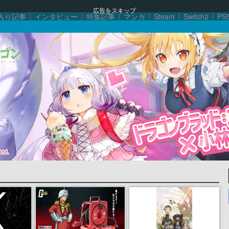
広告をスキップ
入り記事
インタビュー
特集記事
マンガ
Steam
Switch2
PS