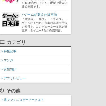
ら解き明かしていく、硬派で骨太な
評論連載です。
ゲームが変えた日本語
「経験値」「裏技」「ラスボス」…
ゲームにまつわる言葉の起源や用法
の変遷を、コンピューター文化史研
究家・タイニーP氏が徹底調査。
カテゴリ
特集記事
マンガ
女性向け
アプリレビュー
その他
電ファミニコゲーマーとは？