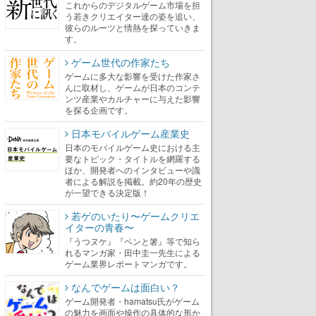
これからのデジタルゲーム市場を担
う若きクリエイター達の姿を追い、
彼らのルーツと情熱を探っていきま
す。
ゲーム世代の作家たち
ゲームに多大な影響を受けた作家さ
んに取材し、ゲームが日本のコンテ
ンツ産業やカルチャーに与えた影響
を探る企画です。
日本モバイルゲーム産業史
日本のモバイルゲーム史における主
要なトピック・タイトルを網羅する
ほか、開発者へのインタビューや識
者による解説を掲載。約20年の歴史
が一望できる決定版！
若ゲのいたり〜ゲームクリエ
イターの青春〜
『うつヌケ』『ペンと箸』等で知ら
れるマンガ家・田中圭一先生による
ゲーム業界レポートマンガです。
なんでゲームは面白い？
ゲーム開発者・hamatsu氏がゲーム
の魅力を画面や操作の具体的な形か