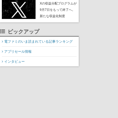
ンペーンなども発表
Xの収益分配プログラムが
9月7日をもって終了へ。
新たな収益化制度
「Original Content
Rewards Program」を発
ピックアップ
表
電ファミのいま読まれている記事ランキング
アプリセール情報
インタビュー