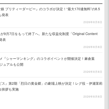
娘 プリティーダービー』のコラボが決定！“最大170連無料”の8.5
も発表
2026年8月8日
月7日をもって終了へ。新たな収益化制度「Original Content
を発表
2026年8月8日
ニメ『シャーマンキング』のコラボイベントが開催決定！麻倉葉
ビジュアルも公開
2026年8月8日
ビス』第2期「烈日の黄金郷」の劇場上映が決定！レグ役・伊瀬茉莉
台挨拶も実施
2026年8月8日