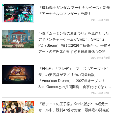
『機動戦士ガンダム アーセナルベース』新作
『アーセナルコマンダー』発表！
2026年8月9日
小説『ムーミン谷の夏まつり』を原作とした
アドベンチャーゲームがSwitch、Switch 2、
PC（Steam）向けに2026年秋発売へ。手描き
アートの雰囲気が良すぎる最新映像も公開
2026年8月9日
『FNaF』「フレディ・ファズベアーズ・ピ
ザ」の実店舗がアメリカの商業施設
「American Dream」に2027年オープン！
ScottGamesとの共同開発、食事だけでなくス
テージショーや没入型のホラー体験も楽しめ
2026年8月9日
る
『新テニスの王子様』Kindle版が50%還元の
セール中。既刊47巻が対象、最終巻の発売前