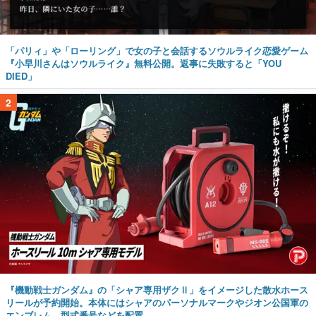
「パリィ」や「ローリング」で女の子と会話するソウルライク恋愛ゲーム
『小早川さんはソウルライク』無料公開。返事に失敗すると「YOU
DIED」
2
『機動戦士ガンダム』の「シャア専用ザクⅡ」をイメージした散水ホース
リールが予約開始。本体にはシャアのパーソナルマークやジオン公国軍の
エンブレム、型式番号などを配置