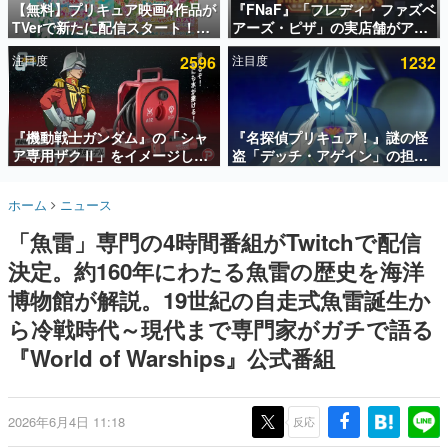
【無料】プリキュア映画4作品が
『FNaF』「フレディ・ファズベ
TVerで新たに配信スタート！な
アーズ・ピザ」の実店舗がアメ
インタビュー
んと2018年～2024年の映画ほぼ
リカの商業施設「American
注目度
2596
注目度
1232
すべてが見放題に、ぶっちゃけ
Dream」に2027年オープン！
連載・特集一覧
ありえないラインナップ
ScottGamesとの共同開発、食
事だけでなくステージショーや
殿堂入り記事
没入型のホラー体験も楽しめる
SNS拡散数が数千以上！ ページビュー数万以上！ などな
『機動戦士ガンダム』の「シャ
『名探偵プリキュア！』謎の怪
ど。多くの人々に読まれた、電ファミ渾身の“殿堂入り”記
ア専用ザクⅡ」をイメージした
盗「デッチ・アゲイン」の担当
事をまとめました。
散水ホースリールが予約開始。
キャストは天﨑滉平さんと判
本体にはシャアのパーソナルマ
明。『Re:ゼロから始める異世
ゲームの企画書
ホーム
ニュース
ークやジオン公国軍のエンブレ
界生活』オットー役、『ヒプノ
名作ゲームクリエイターの方々に製作時のエピソードをお
聞きし、ヒットする企画（ゲーム）とは何か？を探ってい
ム、型式番号などを配置
シスマイク』山田三郎役など
「魚雷」専門の4時間番組がTwitchで配信
きます。
決定。約160年にわたる魚雷の歴史を海洋
赫本
この物語を解いてはいけない。『赫本』は、〈試験問題〉
博物館が解説。19世紀の自走式魚雷誕生か
の形をした短編ホラー小説集です。
ら冷戦時代～現代まで専門家がガチで語る
『World of Warships』公式番組
新世代に訊く
これからのデジタルゲーム市場を担う若きクリエイター達
の姿を追い、彼らのルーツと情熱を探っていきます。
2026年6月4日 11:18
反応
ゲーム世代の作家たち
ゲームに多大な影響を受けた作家さんに取材し、ゲームが