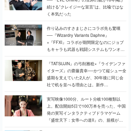
続ける”クレイジーな宣言”は、比喩ではな
く本気だった
作り込みのすさまじさにコラボ先も驚嘆
──『Wizardry Variants Daphne』
×『FFXI』コラボが期間限定なのにジョブ
もキャラも武器も戦闘システムもワンオフ
で作り込まれた理由を両ディレクターに聞
く
『TATSUJIN』の弓削雅稔×『ライデンファ
イターズ』の齋藤貴幸──かつて縦シュー全
盛期を支えていた2人が、30年後に同じ会
社で机を並べる理由とは。新作
『TATSUJIN EXTREME』で初タッグを組
んだレジェンド2人に訊く開発秘話
実写映像1000分、ルート分岐100種類以
上。配信開始5日で100万本を売った、中国
発の実写インタラクティブドラマゲーム
『盛世天下：女帝への道II』の、規模が違
うこだわりをプロデューサーに聞いた