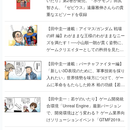
いたり』第2巻が発売。『ポケモン』田尻
智さん、『ゼビウス』遠藤雅伸さんらの貴
重なエピソードを収録
【田中圭一連載：アイマス/ガンダム 戦場
の絆 編】わがままな王様のわがままなニー
ズを満たす！──小山順一朗が貫く姿勢に、
ゲームクリエイターとしての矜持を見た
【若ゲのいたり最終回】
【田中圭一連載：バーチャファイター編】
「新しい3D表現のために、軍事技術を採り
入れたい」世界情勢を味方につけて、ゲー
ムに革命をもたらした鈴木 裕の功績【若ゲ
のいたり】
【田中圭一：若ゲのいたり】ゲーム開発統
合環境「Unreal Engine」最新バージョン
で、開発環境はどう変わる？ ゲーム業界向
けソリューションイベント「GTMF2019」
に行って、より理解を深めよう【PR】