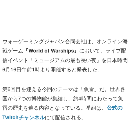
マンガ
女性向け
アプリレビュー
ウォーゲーミングジャパン合同会社は、オンライン海
その他
戦ゲーム
において、ライブ配
『World of Warships』
信イベント「ミュージアムの最も長い夜」を日本時間
電ファミニコゲーマーとは？
6月16日午前1時より開催すると発表した。
運営：株式会社マレ
第6回目を迎える今回のテーマは「魚雷」だ。世界各
国から7つの博物館が集結し、約4時間にわたって魚
雷の歴史を辿る内容となっている。番組は、
公式の
にて配信される。
Twitchチャンネル