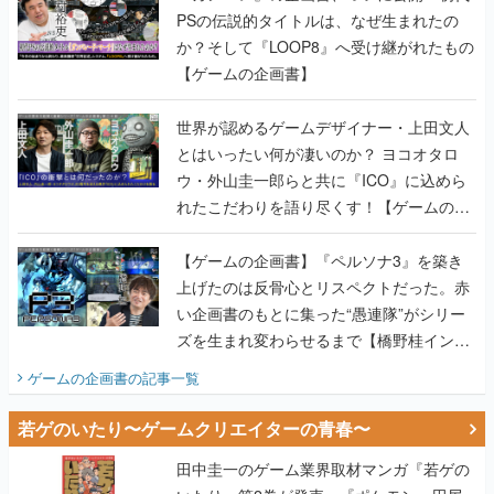
PSの伝説的タイトルは、なぜ生まれたの
か？そして『LOOP8』へ受け継がれたもの
【ゲームの企画書】
世界が認めるゲームデザイナー・上田文人
とはいったい何が凄いのか？ ヨコオタロ
ウ・外山圭一郎らと共に『ICO』に込めら
れたこだわりを語り尽くす！【ゲームの企
画書】
【ゲームの企画書】『ペルソナ3』を築き
上げたのは反骨心とリスペクトだった。赤
い企画書のもとに集った“愚連隊”がシリー
ズを生まれ変わらせるまで【橋野桂インタ
ビュー】
ゲームの企画書
の記事一覧
若ゲのいたり〜ゲームクリエイターの青春〜
田中圭一のゲーム業界取材マンガ『若ゲの