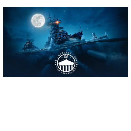
日本のコンテンツ産業やカルチャーに与えた影響を探る企
画です。
日本モバイルゲーム産業史
日本のモバイルゲーム史における主要なトピック・タイト
ルを網羅するほか、開発者へのインタビューや識者による
解説を掲載。約20年の歴史が一望できる決定版！
若ゲのいたり〜ゲームクリエイターの青春〜
『うつヌケ』『ペンと箸』等で知られるマンガ家・田中圭
一先生によるゲーム業界レポートマンガです。
なんでゲームは面白い？
ゲーム開発者・hamatsu氏がゲームの魅力を画面や操作の
具体的な形から解き明かしていく、硬派で骨太な評論連載
です。
ゲームが変えた日本語
「経験値」「裏技」「ラスボス」… ゲームにまつわる言葉
の起源や用法の変遷を、コンピューター文化史研究家・タ
イニーP氏が徹底調査。
カテゴリ
特集記事