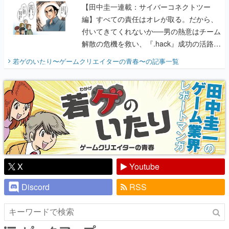
【田中圭一連載：サイバーコネクトツー
編】すべての責任はオレが取る。だから、
付いてきてくれないか──男の熱意はチーム
解散の危機を救い、『.hack』成功の活路を
開く。業界の快男児・松山 洋に流れる血は
若ゲのいたり〜ゲームクリエイターの青春〜
の記事一覧
『少年ジャンプ』色だった【若ゲのいた
り】
X
Youtube
Discord
RSS