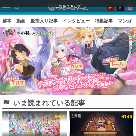
広告をスキップ
赫本
動画
殿堂入り記事
インタビュー
特集記事
マンガ
いま読まれている記事
ピックアップ
注目度
6655
注目度
6149
電ファミのいま読まれている記事ランキング
アプリセール情報