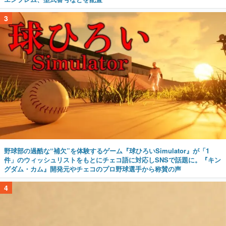
3
野球部の過酷な“補欠”を体験するゲーム『球ひろいSimulator』が「1
件」のウィッシュリストをもとにチェコ語に対応しSNSで話題に。『キン
グダム・カム』開発元やチェコのプロ野球選手から称賛の声
4