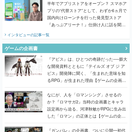
半年でアプリストアをオープン？ スマホア
プリの“代替ストア”として、わずか6ヵ月で
国内向けローンチを行った発見型ストア
『あっぷアリーナ！』仕掛け人に話を聞い
てみた
インタビュー
の記事一覧
ゲームの企画書
『アビス』は、ひとつの奇跡だった──膨大
な開発資料とともに『テイルズ オブ ジ ア
ビス』開発陣に聞く、「生まれた意味を知
るRPG」が生まれた理由【ゲームの企画
書】
なにが、人を「ロマンシング」させるの
か？『ロマサガ2』当時の企画書とキャラ
設定画から迫る、河津秋敏がRPGに生み出
した「ロマン」の正体とは【ゲームの企画
書】
『ガンパレ』の企画書、ついに公開━初代