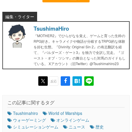
編集・ライター
TsushimaHiro
『MOTHER2』でひらがなを覚え、ゲームと育った生粋の
RPG好き。キャラメイクや物語が分岐するTRPG的な体験
を好む生態。『Divinity: Original Sin 2』の有志翻訳を経
て、『バルダーズ・ゲート3』を独力で全訳し完走。『ゴ
ースト・オブ・ツシマ』の舞台となった対馬のガイドもし
ている。 Xアカウント（旧Twitter）@Tsushimahiro23
反応
この記事に関するタグ
Tsushimahiro
World of Warships
ウォーゲーミング
オンラインゲーム
シミュレーションゲーム
ニュース
歴史