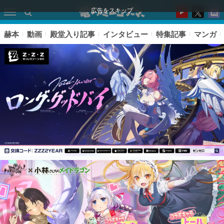
広告をスキップ
赫本
動画
殿堂入り記事
インタビュー
特集記事
マンガ
ピックアップ
電ファミのいま読まれている記事ランキング
アプリセール情報