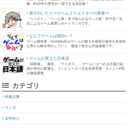
載。約20年の歴史が一望できる決定版！
若ゲのいたり〜ゲームクリエイターの青春〜
『うつヌケ』『ペンと箸』等で知られるマンガ家・田中圭一先
生によるゲーム業界レポートマンガです。
なんでゲームは面白い？
ゲーム開発者・hamatsu氏がゲームの魅力を画面や操作の具体的
な形から解き明かしていく、硬派で骨太な評論連載です。
ゲームが変えた日本語
「経験値」「裏技」「ラスボス」… ゲームにまつわる言葉の起
源や用法の変遷を、コンピューター文化史研究家・タイニーP氏
が徹底調査。
カテゴリ
特集記事
マンガ
女性向け