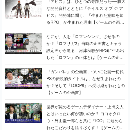
『アビス』は、ひとつの奇跡だった──膨大
な開発資料とともに『テイルズ オブ ジ ア
ビス』開発陣に聞く、「生まれた意味を知
るRPG」が生まれた理由【ゲームの企画
書】
なにが、人を「ロマンシング」させるの
か？『ロマサガ2』当時の企画書とキャラ
設定画から迫る、河津秋敏がRPGに生み出
した「ロマン」の正体とは【ゲームの企画
書】
『ガンパレ』の企画書、ついに公開━初代
PSの伝説的タイトルは、なぜ生まれたの
か？そして『LOOP8』へ受け継がれたもの
【ゲームの企画書】
世界が認めるゲームデザイナー・上田文人
とはいったい何が凄いのか？ ヨコオタロ
ウ・外山圭一郎らと共に『ICO』に込めら
れたこだわりを語り尽くす！【ゲームの企