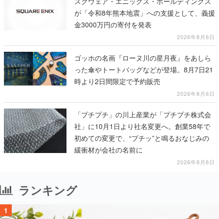
スクウェア・エニックス・ホールディングス
が「令和8年熊本地震」への支援として、義援
金3000万円の寄付を発表
2026年8月6日
ゴッホの名画『ローヌ川の星月夜』をあしら
った傘やトートバッグなどが登場。8月7日21
時より2日間限定で予約販売
2026年8月6日
「プチプチ」の川上産業が「プチプチ株式会
社」に10月1日より社名変更へ。創業58年で
初めての変更で、“プチッ”と鳴るおなじみの
緩衝材が会社の名前に
2026年8月6日
ランキング
1