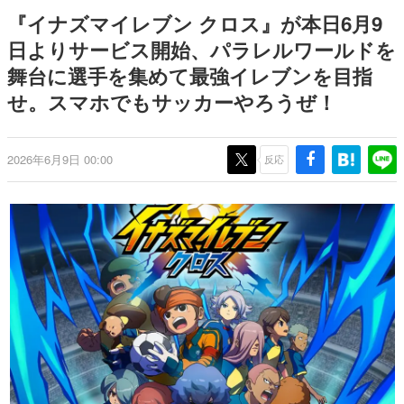
式リリースを記念したキャンペ
日本のコンテンツ産業やカルチャーに与えた影響を探る企
『イナズマイレブン クロス』が本日6月9
ーン
画です。
日よりサービス開始、パラレルワールドを
日本モバイルゲーム産業史
舞台に選手を集めて最強イレブンを目指
日本のモバイルゲーム史における主要なトピック・タイト
ルを網羅するほか、開発者へのインタビューや識者による
せ。スマホでもサッカーやろうぜ！
解説を掲載。約20年の歴史が一望できる決定版！
若ゲのいたり〜ゲームクリエイターの青春〜
『うつヌケ』『ペンと箸』等で知られるマンガ家・田中圭
2026年6月9日 00:00
反応
一先生によるゲーム業界レポートマンガです。
なんでゲームは面白い？
ゲーム開発者・hamatsu氏がゲームの魅力を画面や操作の
具体的な形から解き明かしていく、硬派で骨太な評論連載
です。
ゲームが変えた日本語
「経験値」「裏技」「ラスボス」… ゲームにまつわる言葉
の起源や用法の変遷を、コンピューター文化史研究家・タ
イニーP氏が徹底調査。
カテゴリ
特集記事