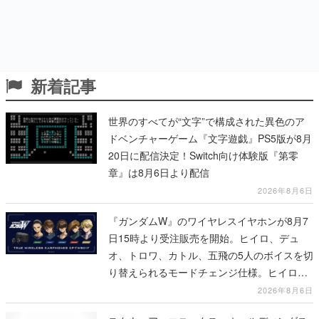
新着記事
世界のすべてが“文字”で構成された異色のア
ドベンチャーゲーム『文字遊戯』PS5版が8月
20日に配信決定！Switch向け体験版『第零
章』は8月6日より配信
2026年8月6日
『ガンダムW』のワイヤレスイヤホンが8月7
日15時より受注販売を開始。ヒイロ、デュ
オ、トロワ、カトル、五飛の5人のボイスを切
り替えられるモードチェンジ仕様。ヒイロが
「お前を殺す」「死ぬほど痛いぞ」とささや
2026年8月6日
く