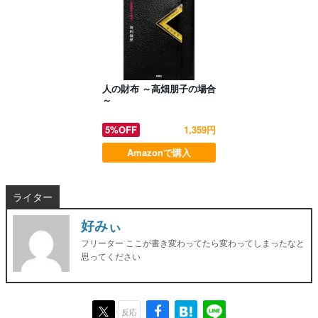
人の財布 ～高畑朋子の場合
～
5%OFF
1,359円
Amazonで購入
ライター
好みぃ
フリーター ここが書き変わってたら変わってしまったなと
思ってください
反応