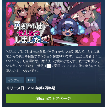
“ぜんめつ”してしまった勇者パーティから1人だけ選んで、ともに迷
宮からの脱出を目指すダンジョン探索RPGです。 ただし勇者は「は
い/いいえ」しか喋れず、魔法使いは魔法が使えず、戦士は可愛らし
い人形になっていて、僧侶は██を崇拝しています。誰を救うのかを
選ぶのは、あなたです。
インディー
RPG
リリース日：2026年第4四半期
Steamストアページ