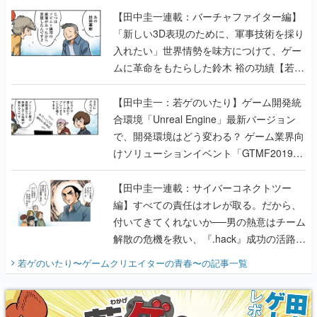
【田中圭一連載：バーチャファイター編】
「新しい3D表現のために、軍事技術を採り
入れたい」世界情勢を味方につけて、ゲー
ムに革命をもたらした鈴木 裕の功績【若ゲ
のいたり】
【田中圭一：若ゲのいたり】ゲーム開発統
合環境「Unreal Engine」最新バージョン
で、開発環境はどう変わる？ ゲーム業界向
けソリューションイベント「GTMF2019」
に行って、より理解を深めよう【PR】
【田中圭一連載：サイバーコネクトツー
編】すべての責任はオレが取る。だから、
付いてきてくれないか──男の熱意はチーム
解散の危機を救い、『.hack』成功の活路を
開く。業界の快男児・松山 洋に流れる血は
若ゲのいたり〜ゲームクリエイターの青春〜
の記事一覧
『少年ジャンプ』色だった【若ゲのいた
り】