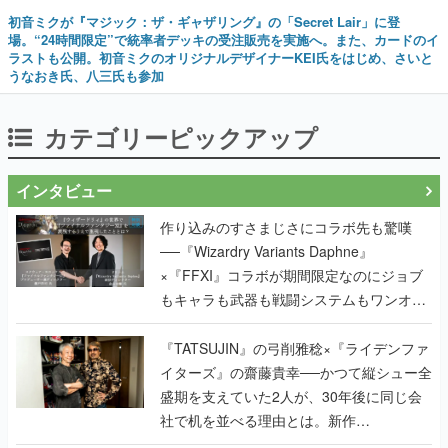
初音ミクが『マジック：ザ・ギャザリング』の「Secret Lair」に登
場。“24時間限定”で統率者デッキの受注販売を実施へ。また、カードのイ
ラストも公開。初音ミクのオリジナルデザイナーKEI氏をはじめ、さいと
うなおき氏、八三氏も参加
カテゴリーピックアップ
インタビュー
作り込みのすさまじさにコラボ先も驚嘆
──『Wizardry Variants Daphne』
×『FFXI』コラボが期間限定なのにジョブ
もキャラも武器も戦闘システムもワンオフ
で作り込まれた理由を両ディレクターに聞
く
『TATSUJIN』の弓削雅稔×『ライデンファ
イターズ』の齋藤貴幸──かつて縦シュー全
盛期を支えていた2人が、30年後に同じ会
社で机を並べる理由とは。新作
『TATSUJIN EXTREME』で初タッグを組