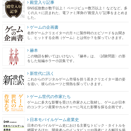
殿堂入り記事
SNS拡散数が数千以上！ ページビュー数万以上！ などなど。多
くの人々に読まれた、電ファミ渾身の“殿堂入り”記事をまとめま
した。
ゲームの企画書
名作ゲームクリエイターの方々に製作時のエピソードをお聞き
し、ヒットする企画（ゲーム）とは何か？を探っていきます。
赫本
この物語を解いてはいけない。『赫本』は、〈試験問題〉の形
をした短編ホラー小説集です。
新世代に訊く
これからのデジタルゲーム市場を担う若きクリエイター達の姿
を追い、彼らのルーツと情熱を探っていきます。
ゲーム世代の作家たち
ゲームに多大な影響を受けた作家さんに取材し、ゲームが日本
のコンテンツ産業やカルチャーに与えた影響を探る企画です。
日本モバイルゲーム産業史
日本のモバイルゲーム史における主要なトピック・タイトルを
網羅するほか、開発者へのインタビューや識者による解説を掲