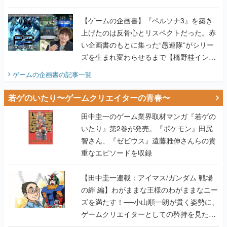
画書】
【ゲームの企画書】『ペルソナ3』を築き
上げたのは反骨心とリスペクトだった。赤
い企画書のもとに集った“愚連隊”がシリー
ズを生まれ変わらせるまで【橋野桂インタ
ビュー】
ゲームの企画書
の記事一覧
若ゲのいたり〜ゲームクリエイターの青春〜
田中圭一のゲーム業界取材マンガ『若ゲの
いたり』第2巻が発売。『ポケモン』田尻
智さん、『ゼビウス』遠藤雅伸さんらの貴
重なエピソードを収録
【田中圭一連載：アイマス/ガンダム 戦場
の絆 編】わがままな王様のわがままなニー
ズを満たす！──小山順一朗が貫く姿勢に、
ゲームクリエイターとしての矜持を見た
【若ゲのいたり最終回】