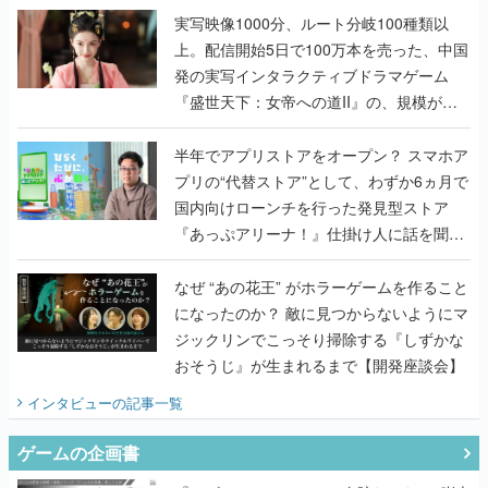
んだレジェンド2人に訊く開発秘話
実写映像1000分、ルート分岐100種類以
上。配信開始5日で100万本を売った、中国
発の実写インタラクティブドラマゲーム
『盛世天下：女帝への道II』の、規模が違
うこだわりをプロデューサーに聞いた
半年でアプリストアをオープン？ スマホア
プリの“代替ストア”として、わずか6ヵ月で
国内向けローンチを行った発見型ストア
『あっぷアリーナ！』仕掛け人に話を聞い
てみた
なぜ “あの花王” がホラーゲームを作ること
になったのか？ 敵に見つからないようにマ
ジックリンでこっそり掃除する『しずかな
おそうじ』が生まれるまで【開発座談会】
インタビュー
の記事一覧
ゲームの企画書