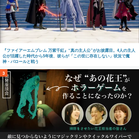
『ファイアーエムブレム 万紫千紅』“真の主人公”がお披露目。4人の主人
公が活躍した時代から5年後、彼らが「この世に存在しない」状況で魔
神・バロールと戦う
3