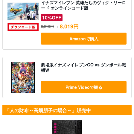
イナズマイレブン 英雄たちのヴィクトリーロ
ード|オンラインコード版
10%OFF
8,019円
8,910円
→
Amazonで購入
劇場版イナズマイレブンGO vs ダンボール戦
機W
Prime Videoで観る
「人の財布～高畑朋子の場合～」販売中