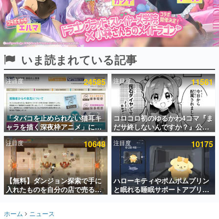
インタビュー
連載・特集一覧
殿堂入り記事
いま読まれている記事
SNS拡散数が数千以上！ ページビュー数万以上！ などな
ど。多くの人々に読まれた、電ファミ渾身の“殿堂入り”記
事をまとめました。
注目度
24585
注目度
11561
ゲームの企画書
名作ゲームクリエイターの方々に製作時のエピソードをお
聞きし、ヒットする企画（ゲーム）とは何か？を探ってい
「タバコを止められない猫耳キ
コロコロ初のゆるかわ4コマ『ま
きます。
ャラを描く深夜枠アニメ」に視
だサ終しないんですか？』公開
赫本
聴者の一部から批判意見。違法
スタート。主人公は新入社員の
この物語を解いてはいけない。『赫本』は、〈試験問題〉
注目度
10648
注目度
10175
薬物の使用と思わしき描写も含
侘石ダイヤ、ゲーム会社を舞台
の形をした短編ホラー小説集です。
めて、BPOが議論を交わす
にトラブルへ対応する社員たち
を描く
新世代に訊く
【無料】ダンジョン探索で手に
ハローキティやポムポムプリン
これからのデジタルゲーム市場を担う若きクリエイター達
の姿を追い、彼らのルーツと情熱を探っていきます。
入れたものを自分の店で売るゲ
と眠れる睡眠サポートアプリ
ーム『Moonlighter』がSteam
『ゆめたび』が配信中。キャラ
にて無料配布中！続編
ごとのASMRや目覚ましアラー
ゲーム世代の作家たち
ホーム
ニュース
『Moonlighter 2』の9月2日正
ムも搭載
ゲームに多大な影響を受けた作家さんに取材し、ゲームが