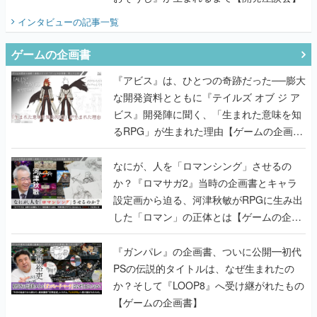
インタビュー
の記事一覧
ゲームの企画書
『アビス』は、ひとつの奇跡だった──膨大
な開発資料とともに『テイルズ オブ ジ ア
ビス』開発陣に聞く、「生まれた意味を知
るRPG」が生まれた理由【ゲームの企画
書】
なにが、人を「ロマンシング」させるの
か？『ロマサガ2』当時の企画書とキャラ
設定画から迫る、河津秋敏がRPGに生み出
した「ロマン」の正体とは【ゲームの企画
書】
『ガンパレ』の企画書、ついに公開━初代
PSの伝説的タイトルは、なぜ生まれたの
か？そして『LOOP8』へ受け継がれたもの
【ゲームの企画書】