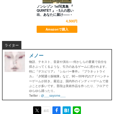
ノンレゾン 1st写真集 『
QUINTET 』 - 5人の思い
出、あなたに届け―― -
4,500円
Amazonで購入
ライター
メノー
物語、テキスト、音楽や演出──何かしらの要素で自分を
揺さぶってくるような、引力のあるゲームに惹かれます。
特に『デスピリア』『シルバー事件』『プラネットライ
カ』『夕闇通り探検隊』など、90～00年代のアドベンチャ
ーゲームが好き。最近は、国内外のインディーゲームで遊
ぶことが多いです。普段は美術作品を作ったり、フロアで
ゆらゆら踊ったり。
Twitter：
@___sayome___
反応