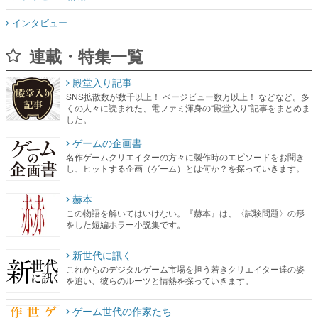
インタビュー
連載・特集一覧
殿堂入り記事
SNS拡散数が数千以上！ ページビュー数万以上！ などなど。多
くの人々に読まれた、電ファミ渾身の“殿堂入り”記事をまとめま
した。
ゲームの企画書
名作ゲームクリエイターの方々に製作時のエピソードをお聞き
し、ヒットする企画（ゲーム）とは何か？を探っていきます。
赫本
この物語を解いてはいけない。『赫本』は、〈試験問題〉の形
をした短編ホラー小説集です。
新世代に訊く
これからのデジタルゲーム市場を担う若きクリエイター達の姿
を追い、彼らのルーツと情熱を探っていきます。
ゲーム世代の作家たち