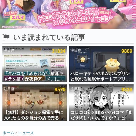
インタビュー
連載・特集一覧
殿堂入り記事
いま読まれている記事
SNS拡散数が数千以上！ ページビュー数万以上！ などな
ど。多くの人々に読まれた、電ファミ渾身の“殿堂入り”記
事をまとめました。
注目度
31834
注目度
9889
ゲームの企画書
名作ゲームクリエイターの方々に製作時のエピソードをお
聞きし、ヒットする企画（ゲーム）とは何か？を探ってい
「タバコを止められない猫耳キ
ハローキティやポムポムプリン
きます。
ャラを描く深夜枠アニメ」に視
と眠れる睡眠サポートアプリ
赫本
聴者の一部から批判意見。違法
『ゆめたび』が配信中。キャラ
この物語を解いてはいけない。『赫本』は、〈試験問題〉
注目度
9570
注目度
9339
薬物の使用と思わしき描写も含
ごとのASMRや目覚ましアラー
の形をした短編ホラー小説集です。
めて、BPOが議論を交わす
ムも搭載
新世代に訊く
【無料】ダンジョン探索で手に
コロコロ初のゆるかわ4コマ『ま
これからのデジタルゲーム市場を担う若きクリエイター達
の姿を追い、彼らのルーツと情熱を探っていきます。
入れたものを自分の店で売るゲ
だサ終しないんですか？』公開
ーム『Moonlighter』がSteam
スタート。主人公は新入社員の
にて無料配布中！続編
侘石ダイヤ、ゲーム会社を舞台
ゲーム世代の作家たち
ホーム
ニュース
『Moonlighter 2』の9月2日正
にトラブルへ対応する社員たち
ゲームに多大な影響を受けた作家さんに取材し、ゲームが