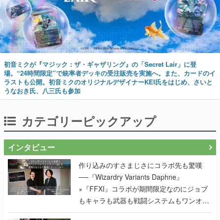
初音ミクが『マジック：ザ・ギャザリング』の「Secret Lair」に登
場。“24時間限定”で統率者デッキの受注販売を実施へ。また、カードのイ
ラストも公開。初音ミクのオリジナルデザイナーKEI氏をはじめ、さいと
うなおき氏、八三氏も参加
カテゴリーピックアップ
インタビュー
作り込みのすさまじさにコラボ先も驚嘆
──『Wizardry Variants Daphne』
×『FFXI』コラボが期間限定なのにジョブ
もキャラも武器も戦闘システムもワンオフ
で作り込まれた理由を両ディレクターに聞