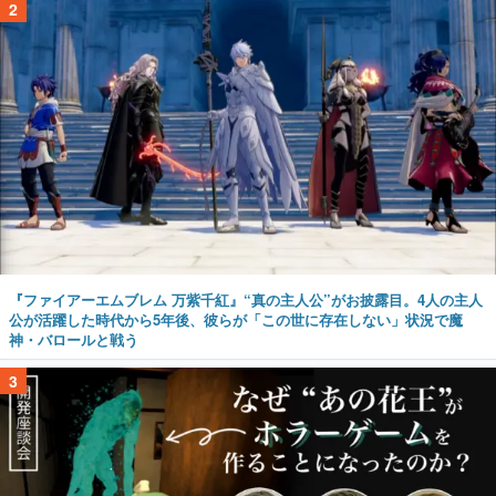
2
『ファイアーエムブレム 万紫千紅』“真の主人公”がお披露目。4人の主人
公が活躍した時代から5年後、彼らが「この世に存在しない」状況で魔
神・バロールと戦う
3