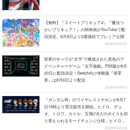
【無料】『スイートプリキュア♪』『魔法つ
かいプリキュア！』の秋映画がYouTubeで配
信決定。8月9日より2週連続でプレミア公開
2026年8月6日
世界のすべてが“文字”で構成された異色のア
ドベンチャーゲーム『文字遊戯』PS5版が8月
20日に配信決定！Switch向け体験版『第零
章』は8月6日より配信
2026年8月6日
『ガンダムW』のワイヤレスイヤホンが8月7
日15時より受注販売を開始。ヒイロ、デュ
オ、トロワ、カトル、五飛の5人のボイスを切
り替えられるモードチェンジ仕様。ヒイロが
「お前を殺す」「死ぬほど痛いぞ」とささや
2026年8月6日