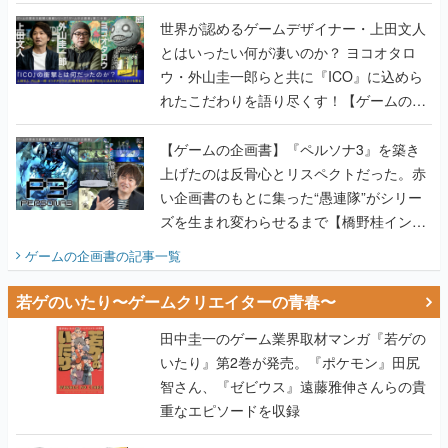
世界が認めるゲームデザイナー・上田文人
とはいったい何が凄いのか？ ヨコオタロ
ウ・外山圭一郎らと共に『ICO』に込めら
れたこだわりを語り尽くす！【ゲームの企
画書】
【ゲームの企画書】『ペルソナ3』を築き
上げたのは反骨心とリスペクトだった。赤
い企画書のもとに集った“愚連隊”がシリー
ズを生まれ変わらせるまで【橋野桂インタ
ビュー】
ゲームの企画書
の記事一覧
若ゲのいたり〜ゲームクリエイターの青春〜
田中圭一のゲーム業界取材マンガ『若ゲの
いたり』第2巻が発売。『ポケモン』田尻
智さん、『ゼビウス』遠藤雅伸さんらの貴
重なエピソードを収録