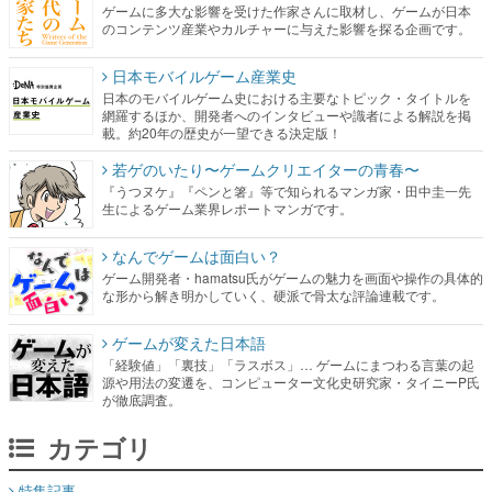
ゲームに多大な影響を受けた作家さんに取材し、ゲームが日本
のコンテンツ産業やカルチャーに与えた影響を探る企画です。
日本モバイルゲーム産業史
日本のモバイルゲーム史における主要なトピック・タイトルを
網羅するほか、開発者へのインタビューや識者による解説を掲
載。約20年の歴史が一望できる決定版！
若ゲのいたり〜ゲームクリエイターの青春〜
『うつヌケ』『ペンと箸』等で知られるマンガ家・田中圭一先
生によるゲーム業界レポートマンガです。
なんでゲームは面白い？
ゲーム開発者・hamatsu氏がゲームの魅力を画面や操作の具体的
な形から解き明かしていく、硬派で骨太な評論連載です。
ゲームが変えた日本語
「経験値」「裏技」「ラスボス」… ゲームにまつわる言葉の起
源や用法の変遷を、コンピューター文化史研究家・タイニーP氏
が徹底調査。
カテゴリ
特集記事