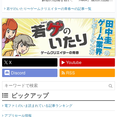
開く。業界の快男児・松山 洋に流れる血は
若ゲのいたり〜ゲームクリエイターの青春〜
の記事一覧
『少年ジャンプ』色だった【若ゲのいた
り】
X
Youtube
Discord
RSS
ピックアップ
電ファミのいま読まれている記事ランキング
アプリセール情報