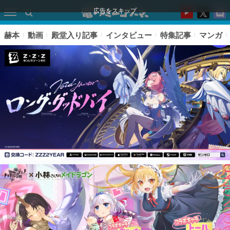
広告をスキップ
赫本
動画
殿堂入り記事
インタビュー
特集記事
マンガ
ピックアップ
電ファミのいま読まれている記事ランキング
アプリセール情報