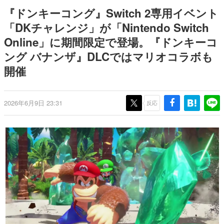
式リリースを記念したキャンペ
を描く
日本のコンテンツ産業やカルチャーに与えた影響を探る企
『ドンキーコング』Switch 2専用イベント
ーン
画です。
「DKチャレンジ」が「Nintendo Switch
日本モバイルゲーム産業史
Online」に期間限定で登場。『ドンキーコ
日本のモバイルゲーム史における主要なトピック・タイト
ルを網羅するほか、開発者へのインタビューや識者による
ング バナンザ』DLCではマリオコラボも
解説を掲載。約20年の歴史が一望できる決定版！
開催
若ゲのいたり〜ゲームクリエイターの青春〜
『うつヌケ』『ペンと箸』等で知られるマンガ家・田中圭
一先生によるゲーム業界レポートマンガです。
2026年6月9日 23:31
反応
なんでゲームは面白い？
ゲーム開発者・hamatsu氏がゲームの魅力を画面や操作の
具体的な形から解き明かしていく、硬派で骨太な評論連載
です。
ゲームが変えた日本語
「経験値」「裏技」「ラスボス」… ゲームにまつわる言葉
の起源や用法の変遷を、コンピューター文化史研究家・タ
イニーP氏が徹底調査。
カテゴリ
特集記事