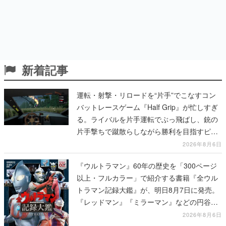
新着記事
運転・射撃・リロードを“片手”でこなすコン
バットレースゲーム『Half Grip』が忙しすぎ
る。ライバルを片手運転でぶっ飛ばし、銃の
片手撃ちで蹴散らしながら勝利を目指すピク
セルアート調のローグライク
2026年8月6日
『ウルトラマン』60年の歴史を「300ページ
以上・フルカラー」で紹介する書籍『全ウル
トラマン記録大鑑』が、明日8月7日に発売。
『レッドマン』『ミラーマン』などの円谷特
撮も30作品以上掲載
2026年8月6日