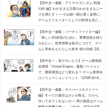
【田中圭一連載：アイマス/ガンダム 戦場
の絆 編】わがままな王様のわがままなニー
ズを満たす！──小山順一朗が貫く姿勢に、
ゲームクリエイターとしての矜持を見た
【若ゲのいたり最終回】
【田中圭一連載：バーチャファイター編】
「新しい3D表現のために、軍事技術を採り
入れたい」世界情勢を味方につけて、ゲー
ムに革命をもたらした鈴木 裕の功績【若ゲ
のいたり】
【田中圭一：若ゲのいたり】ゲーム開発統
合環境「Unreal Engine」最新バージョン
で、開発環境はどう変わる？ ゲーム業界向
けソリューションイベント「GTMF2019」
に行って、より理解を深めよう【PR】
【田中圭一連載：サイバーコネクトツー
編】すべての責任はオレが取る。だから、
付いてきてくれないか──男の熱意はチーム
解散の危機を救い、『.hack』成功の活路を