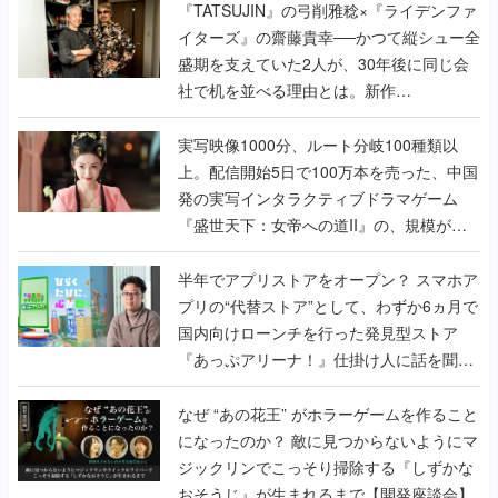
く
『TATSUJIN』の弓削雅稔×『ライデンファ
イターズ』の齋藤貴幸──かつて縦シュー全
盛期を支えていた2人が、30年後に同じ会
社で机を並べる理由とは。新作
『TATSUJIN EXTREME』で初タッグを組
んだレジェンド2人に訊く開発秘話
実写映像1000分、ルート分岐100種類以
上。配信開始5日で100万本を売った、中国
発の実写インタラクティブドラマゲーム
『盛世天下：女帝への道II』の、規模が違
うこだわりをプロデューサーに聞いた
半年でアプリストアをオープン？ スマホア
プリの“代替ストア”として、わずか6ヵ月で
国内向けローンチを行った発見型ストア
『あっぷアリーナ！』仕掛け人に話を聞い
てみた
なぜ “あの花王” がホラーゲームを作ること
になったのか？ 敵に見つからないようにマ
ジックリンでこっそり掃除する『しずかな
おそうじ』が生まれるまで【開発座談会】