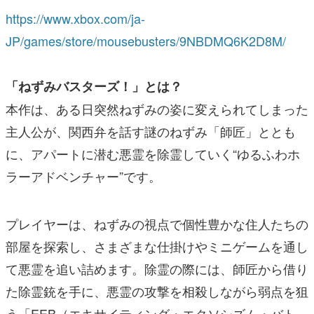
https://www.xbox.com/ja-
JP/games/store/mousebusters/9NBDMQ6K2D8M/
「ねずみバスターズ！」とは？
本作は、ある日突然ねずみの姿に変えられてしまった
主人公が、関西弁を話す謎のねずみ「師匠」ととも
に、アパートに潜む悪霊を除霊していく“ゆるふわホ
ラーアドベンチャー”です。
プレイヤーは、ねずみの視点で個性豊かな住人たちの
部屋を探索し、さまざまな仕掛けやミニゲームを通し
て悪霊を追い詰めます。除霊の際には、師匠から借り
た除霊銃を手に、悪霊の攻撃を相殺しながら弱点を狙
う「EEB（エキサイティング・エクソシズム・バト