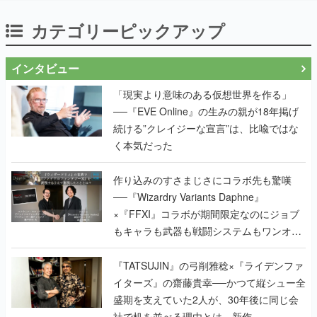
カテゴリーピックアップ
インタビュー
「現実より意味のある仮想世界を作る」
──『EVE Online』の生みの親が18年掲げ
続ける”クレイジーな宣言”は、比喩ではな
く本気だった
作り込みのすさまじさにコラボ先も驚嘆
──『Wizardry Variants Daphne』
×『FFXI』コラボが期間限定なのにジョブ
もキャラも武器も戦闘システムもワンオフ
で作り込まれた理由を両ディレクターに聞
く
『TATSUJIN』の弓削雅稔×『ライデンファ
イターズ』の齋藤貴幸──かつて縦シュー全
盛期を支えていた2人が、30年後に同じ会
社で机を並べる理由とは。新作