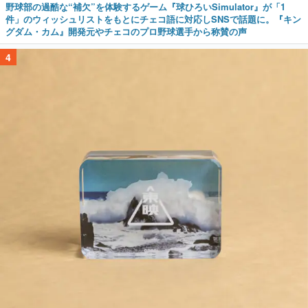
野球部の過酷な“補欠”を体験するゲーム『球ひろいSimulator』が「1
件」のウィッシュリストをもとにチェコ語に対応しSNSで話題に。『キン
グダム・カム』開発元やチェコのプロ野球選手から称賛の声
4