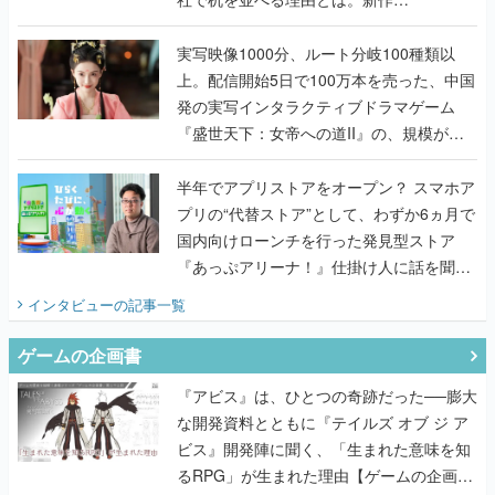
『TATSUJIN EXTREME』で初タッグを組
んだレジェンド2人に訊く開発秘話
実写映像1000分、ルート分岐100種類以
上。配信開始5日で100万本を売った、中国
発の実写インタラクティブドラマゲーム
『盛世天下：女帝への道II』の、規模が違
うこだわりをプロデューサーに聞いた
半年でアプリストアをオープン？ スマホア
プリの“代替ストア”として、わずか6ヵ月で
国内向けローンチを行った発見型ストア
『あっぷアリーナ！』仕掛け人に話を聞い
てみた
インタビュー
の記事一覧
ゲームの企画書
『アビス』は、ひとつの奇跡だった──膨大
な開発資料とともに『テイルズ オブ ジ ア
ビス』開発陣に聞く、「生まれた意味を知
るRPG」が生まれた理由【ゲームの企画