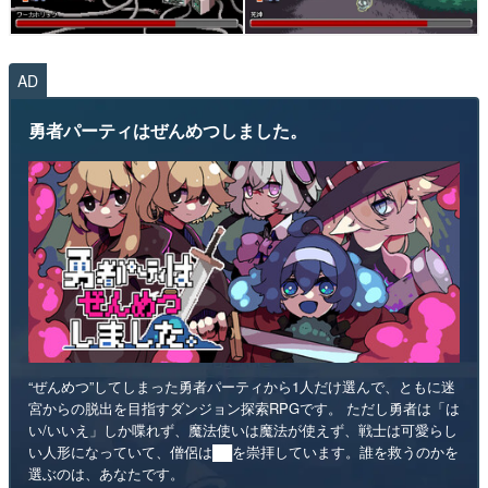
AD
勇者パーティはぜんめつしました。
“ぜんめつ”してしまった勇者パーティから1人だけ選んで、ともに迷
宮からの脱出を目指すダンジョン探索RPGです。 ただし勇者は「は
い/いいえ」しか喋れず、魔法使いは魔法が使えず、戦士は可愛らし
い人形になっていて、僧侶は██を崇拝しています。誰を救うのかを
選ぶのは、あなたです。