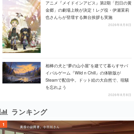
アニメ『メイドインアビス』第2期「烈日の黄
金郷」の劇場上映が決定！レグ役・伊瀬茉莉
也さんらが登壇する舞台挨拶も実施
2026年8月8日
相棒の犬と“夢の山小屋”を建てて暮らすサバ
イバルゲーム『Wild n Chill』の体験版が
Steamで配信中。ドット絵の大自然で、喧騒
を忘れよう
2026年8月8日
ランキング
1