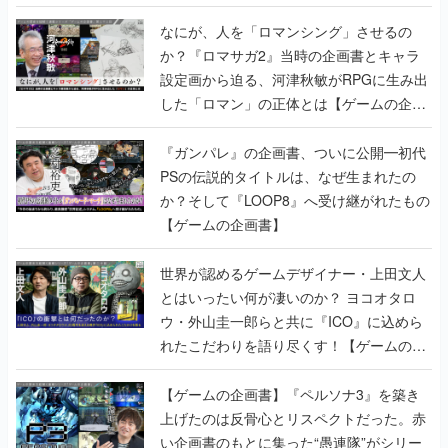
書】
なにが、人を「ロマンシング」させるの
か？『ロマサガ2』当時の企画書とキャラ
設定画から迫る、河津秋敏がRPGに生み出
した「ロマン」の正体とは【ゲームの企画
書】
『ガンパレ』の企画書、ついに公開━初代
PSの伝説的タイトルは、なぜ生まれたの
か？そして『LOOP8』へ受け継がれたもの
【ゲームの企画書】
世界が認めるゲームデザイナー・上田文人
とはいったい何が凄いのか？ ヨコオタロ
ウ・外山圭一郎らと共に『ICO』に込めら
れたこだわりを語り尽くす！【ゲームの企
画書】
【ゲームの企画書】『ペルソナ3』を築き
上げたのは反骨心とリスペクトだった。赤
い企画書のもとに集った“愚連隊”がシリー