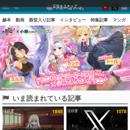
広告をスキップ
赫本
動画
殿堂入り記事
インタビュー
特集記事
マンガ
いま読まれている記事
ピックアップ
注目度
1848
注目度
1078
電ファミのいま読まれている記事ランキング
アプリセール情報