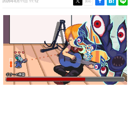
2026年6月11日 11:12
反応
日本のコンテンツ産業やカルチャーに与えた影響を探る企
画です。
日本モバイルゲーム産業史
日本のモバイルゲーム史における主要なトピック・タイト
ルを網羅するほか、開発者へのインタビューや識者による
解説を掲載。約20年の歴史が一望できる決定版！
若ゲのいたり〜ゲームクリエイターの青春〜
『うつヌケ』『ペンと箸』等で知られるマンガ家・田中圭
一先生によるゲーム業界レポートマンガです。
なんでゲームは面白い？
ゲーム開発者・hamatsu氏がゲームの魅力を画面や操作の
具体的な形から解き明かしていく、硬派で骨太な評論連載
です。
ゲームが変えた日本語
「経験値」「裏技」「ラスボス」… ゲームにまつわる言葉
の起源や用法の変遷を、コンピューター文化史研究家・タ
イニーP氏が徹底調査。
カテゴリ
特集記事