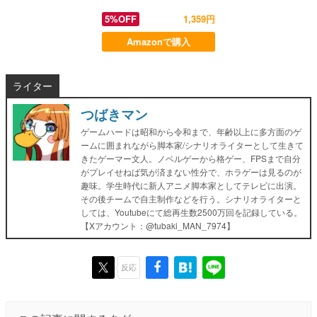
5%OFF
1,359円
Amazonで購入
ライター
つばきマン
ゲームハードは昭和から令和まで、年齢以上に多方面のゲ
ームに囲まれながら脚本家/シナリオライターとして生きて
きたゲーマー文人。ノベルゲーから格ゲー、FPSまで自分
がプレイせねば気が済まない性分で、ホラゲーは見るのが
趣味。学生時代に新人アニメ脚本家としてテレビに出演。
その後チームで自主制作などを行う。シナリオライターと
しては、Youtubeにて総再生数2500万回を記録している。
【Xアカウント：@tubaki_MAN_7974】
反応