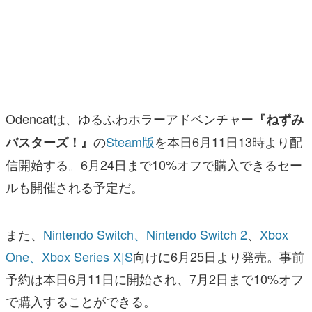
マンガ
女性向け
アプリレビュー
その他
Odencatは、ゆるふわホラーアドベンチャー
『ねずみ
の
Steam版
を本日6月11日13時より配
バスターズ！』
電ファミニコゲーマーとは？
信開始する。6月24日まで10%オフで購入できるセー
運営：株式会社マレ
ルも開催される予定だ。
また、
Nintendo Switch、Nintendo Switch 2
、
Xbox
One、Xbox Series X|S
向けに6月25日より発売。事前
予約は本日6月11日に開始され、7月2日まで10%オフ
で購入することができる。