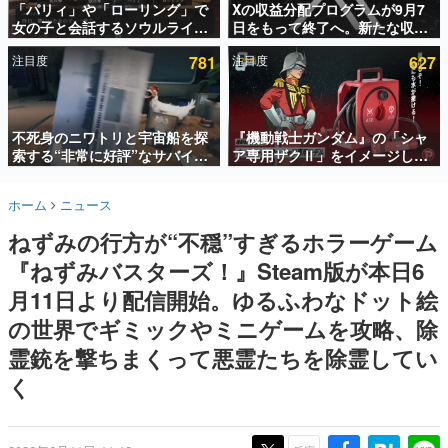
「パリィ」や「ローリング」で
Xの収益分配プログラムが9月7
女の子と会話するソウルライク
日をもって終了へ。新たな収益
インタビュー
恋愛ゲーム『小早川さんはソウ
化制度「Original Content
注目度
781
注目度
627
ルライク』無料公開。返事に失
Rewards Program」を発表
連載・特集一覧
敗すると「YOU DIED」
殿堂入り記事
SNS拡散数が数千以上！ ページビュー数万以上！ などな
不死身のニワトリと宇宙船を探
『機動戦士ガンダム』の「シャ
ど。多くの人々に読まれた、電ファミ渾身の“殿堂入り”記
索する“非常に好評”なサバイバ
ア専用ザクⅡ」をイメージした
事をまとめました。
ルゲーム『Breathedge』が無
散水ホースリールが予約開始。
料で配布中。入手できる期間は8
本体にはシャアのパーソナルマ
ゲームの企画書
ホーム
ニュース
月10日まで
ークやジオン公国軍のエンブレ
名作ゲームクリエイターの方々に製作時のエピソードをお
聞きし、ヒットする企画（ゲーム）とは何か？を探ってい
ム、型式番号などを配置
ねずみの行方が“不穏”すぎるホラーゲーム
きます。
『ねずみバスターズ！』Steam版が本日6
赫本
この物語を解いてはいけない。『赫本』は、〈試験問題〉
月11日より配信開始。ゆるふわなドット絵
の形をした短編ホラー小説集です。
の世界でギミックやミニゲームを攻略、除
霊銃を撃ちまくって悪霊たちを除霊してい
新世代に訊く
これからのデジタルゲーム市場を担う若きクリエイター達
く
の姿を追い、彼らのルーツと情熱を探っていきます。
ゲーム世代の作家たち
ゲームに多大な影響を受けた作家さんに取材し、ゲームが