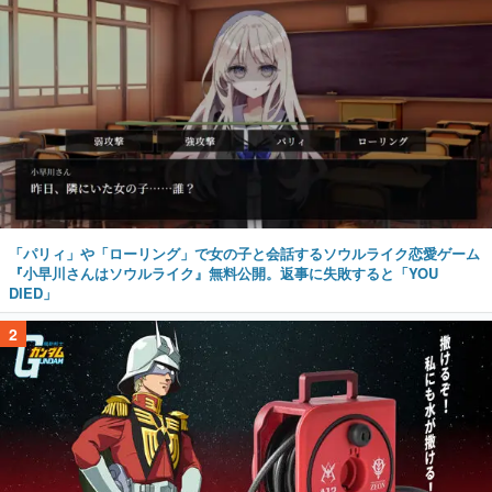
「パリィ」や「ローリング」で女の子と会話するソウルライク恋愛ゲーム
『小早川さんはソウルライク』無料公開。返事に失敗すると「YOU
DIED」
2