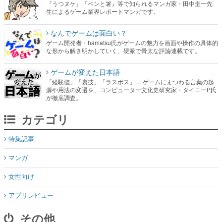
『うつヌケ』『ペンと箸』等で知られるマンガ家・田中圭一先
生によるゲーム業界レポートマンガです。
なんでゲームは面白い？
ゲーム開発者・hamatsu氏がゲームの魅力を画面や操作の具体的
な形から解き明かしていく、硬派で骨太な評論連載です。
ゲームが変えた日本語
「経験値」「裏技」「ラスボス」… ゲームにまつわる言葉の起
源や用法の変遷を、コンピューター文化史研究家・タイニーP氏
が徹底調査。
カテゴリ
特集記事
マンガ
女性向け
アプリレビュー
その他