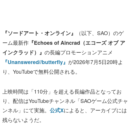
マンガ
女性向け
（以下、SAO）のゲ
『ソードアート・オンライン』
アプリレビュー
ーム最新作
『Echoes of Aincrad（エコーズ オブ ア
その他
の長編プロモーションアニメ
インクラッド）』
電ファミニコゲーマーとは？
が2026年7月5日20時よ
『Unanswered//butterfly』
り、YouTubeで無料公開される。
運営：株式会社マレ
上映時間は「110分」を超える長編作品となってお
り、配信はYouTubeチャンネル「SAOゲーム公式チャ
ンネル」にて実施。
によると、アーカイブには
公式X
残らないようだ。