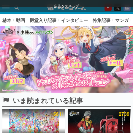
広告をスキップ
赫本
動画
殿堂入り記事
インタビュー
特集記事
マンガ
いま読まれている記事
ピックアップ
注目度
6611
注目度
2739
電ファミのいま読まれている記事ランキング
アプリセール情報