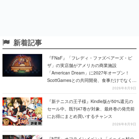
新着記事
『FNaF』「フレディ・ファズベアーズ・ピ
ザ」の実店舗がアメリカの商業施設
「American Dream」に2027年オープン！
ScottGamesとの共同開発、食事だけでなくス
テージショーや没入型のホラー体験も楽しめ
2026年8月9日
る
『新テニスの王子様』Kindle版が50%還元の
セール中。既刊47巻が対象、最終巻の発売前
にお得にまとめ買いするチャンス
2026年8月9日
『NTE』オフラインイベント「メェメェ村の