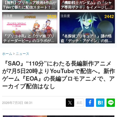
【無料】プリキュア映画4作品が
『機動戦士ガンダム』の「シャ
TVerで新たに配信スタート！な
ア専用ザクⅡ」をイメージした
インタビュー
んと2018年～2024年の映画ほぼ
散水ホースリールが予約開始。
注目度
2629
注目度
2442
すべてが見放題に、ぶっちゃけ
本体にはシャアのパーソナルマ
連載・特集一覧
ありえないラインナップ
ークやジオン公国軍のエンブレ
ム、型式番号などを配置
殿堂入り記事
SNS拡散数が数千以上！ ページビュー数万以上！ などな
『プリコネR』と『ウマ娘 プリ
『名探偵プリキュア！』謎の怪
ど。多くの人々に読まれた、電ファミ渾身の“殿堂入り”記
ティーダービー』のコラボが決
盗「デッチ・アゲイン」の担当
事をまとめました。
定！“最大170連無料”の8.5周年
キャストは天﨑滉平さんと判
キャンペーンなども発表
明。『Re:ゼロから始める異世
ゲームの企画書
ホーム
ニュース
界生活』オットー役、『ヒプノ
名作ゲームクリエイターの方々に製作時のエピソードをお
聞きし、ヒットする企画（ゲーム）とは何か？を探ってい
シスマイク』山田三郎役など
『SAO』“110分”にわたる長編新作アニメ
きます。
が7月5日20時よりYouTubeで配信へ。新作
赫本
この物語を解いてはいけない。『赫本』は、〈試験問題〉
ゲーム『EOA』の長編プロモアニメで、ア
の形をした短編ホラー小説集です。
ーカイブ配信はなし
新世代に訊く
これからのデジタルゲーム市場を担う若きクリエイター達
の姿を追い、彼らのルーツと情熱を探っていきます。
2026年7月3日 08:31
反応
ゲーム世代の作家たち
ゲームに多大な影響を受けた作家さんに取材し、ゲームが