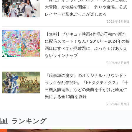
大冒険」が池袋で開催！ 釣りや麻雀、公式
レイヤーと影鬼ごっこが楽しめる
2026年8月9日
【無料】プリキュア映画4作品がTVerで新た
に配信スタート！なんと2018年～2024年の映
画ほぼすべてが見放題に、ぶっちゃけありえ
ないラインナップ
2026年8月9日
『暗黒城の魔女』のオリジナル・サウンドト
ラックが配信開始。『FFタクティクス』『十
三機兵防衛圏』などの楽曲を手がけた崎元仁
氏による全13曲を収録
2026年8月9日
ランキング