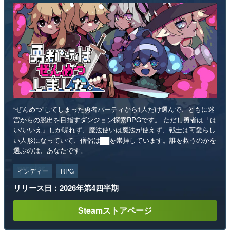
“ぜんめつ”してしまった勇者パーティから1人だけ選んで、ともに迷
宮からの脱出を目指すダンジョン探索RPGです。 ただし勇者は「は
い/いいえ」しか喋れず、魔法使いは魔法が使えず、戦士は可愛らし
い人形になっていて、僧侶は██を崇拝しています。誰を救うのかを
選ぶのは、あなたです。
インディー
RPG
リリース日：2026年第4四半期
Steamストアページ