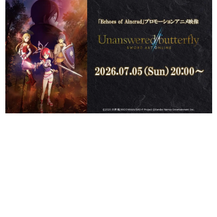
日本のコンテンツ産業やカルチャーに与えた影響を探る企
画です。
日本モバイルゲーム産業史
日本のモバイルゲーム史における主要なトピック・タイト
ルを網羅するほか、開発者へのインタビューや識者による
解説を掲載。約20年の歴史が一望できる決定版！
若ゲのいたり〜ゲームクリエイターの青春〜
『うつヌケ』『ペンと箸』等で知られるマンガ家・田中圭
一先生によるゲーム業界レポートマンガです。
なんでゲームは面白い？
ゲーム開発者・hamatsu氏がゲームの魅力を画面や操作の
具体的な形から解き明かしていく、硬派で骨太な評論連載
です。
ゲームが変えた日本語
「経験値」「裏技」「ラスボス」… ゲームにまつわる言葉
の起源や用法の変遷を、コンピューター文化史研究家・タ
イニーP氏が徹底調査。
カテゴリ
特集記事