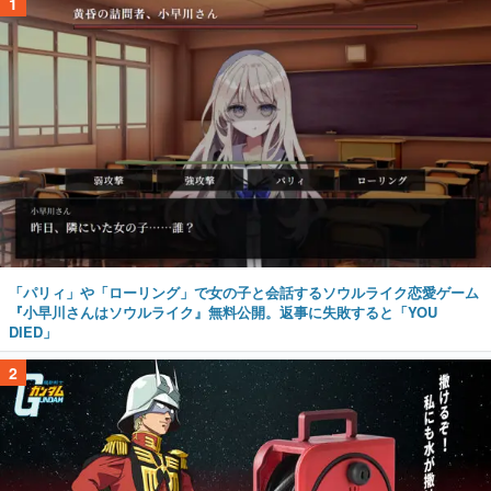
1
「パリィ」や「ローリング」で女の子と会話するソウルライク恋愛ゲーム
『小早川さんはソウルライク』無料公開。返事に失敗すると「YOU
DIED」
2