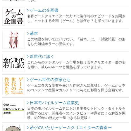
した。
ゲームの企画書
名作ゲームクリエイターの方々に製作時のエピソードをお聞き
し、ヒットする企画（ゲーム）とは何か？を探っていきます。
赫本
この物語を解いてはいけない。『赫本』は、〈試験問題〉の形
をした短編ホラー小説集です。
新世代に訊く
これからのデジタルゲーム市場を担う若きクリエイター達の姿
を追い、彼らのルーツと情熱を探っていきます。
ゲーム世代の作家たち
ゲームに多大な影響を受けた作家さんに取材し、ゲームが日本
のコンテンツ産業やカルチャーに与えた影響を探る企画です。
日本モバイルゲーム産業史
日本のモバイルゲーム史における主要なトピック・タイトルを
網羅するほか、開発者へのインタビューや識者による解説を掲
載。約20年の歴史が一望できる決定版！
若ゲのいたり〜ゲームクリエイターの青春〜