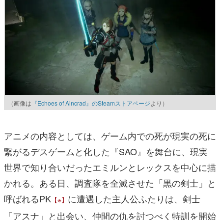
（画像は
『Echoes of Aincrad』のSteamストアページ
より）
アニメの内容としては、ゲーム内での死が現実の死に
繋がるデスゲームと化した『SAO』を舞台に、現実
世界で知り合いだったエミルンとレックスを中心に描
かれる。ある日、調査隊を全滅させた「黒の剣士」と
呼ばれるPK
に遭遇した主人公ふたりは、剣士
【※】
「アスナ」と出会い、仲間の仇を討つべく特訓を開始