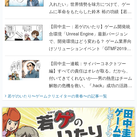
入れたい」世界情勢を味方につけて、ゲー
ムに革命をもたらした鈴木 裕の功績【若ゲ
のいたり】
【田中圭一：若ゲのいたり】ゲーム開発統
合環境「Unreal Engine」最新バージョン
で、開発環境はどう変わる？ ゲーム業界向
けソリューションイベント「GTMF2019」
に行って、より理解を深めよう【PR】
【田中圭一連載：サイバーコネクトツー
編】すべての責任はオレが取る。だから、
付いてきてくれないか──男の熱意はチーム
解散の危機を救い、『.hack』成功の活路を
開く。業界の快男児・松山 洋に流れる血は
若ゲのいたり〜ゲームクリエイターの青春〜
の記事一覧
『少年ジャンプ』色だった【若ゲのいた
り】