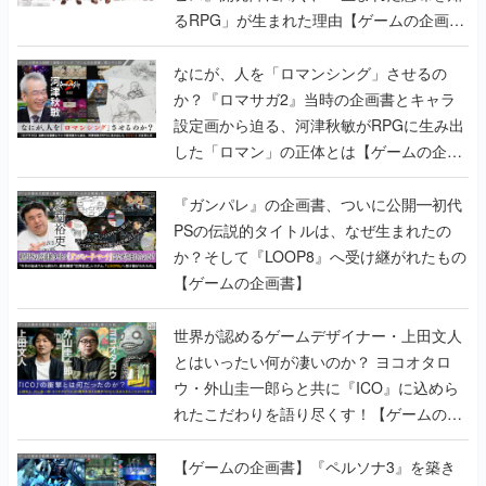
るRPG」が生まれた理由【ゲームの企画
書】
なにが、人を「ロマンシング」させるの
か？『ロマサガ2』当時の企画書とキャラ
設定画から迫る、河津秋敏がRPGに生み出
した「ロマン」の正体とは【ゲームの企画
書】
『ガンパレ』の企画書、ついに公開━初代
PSの伝説的タイトルは、なぜ生まれたの
か？そして『LOOP8』へ受け継がれたもの
【ゲームの企画書】
世界が認めるゲームデザイナー・上田文人
とはいったい何が凄いのか？ ヨコオタロ
ウ・外山圭一郎らと共に『ICO』に込めら
れたこだわりを語り尽くす！【ゲームの企
画書】
【ゲームの企画書】『ペルソナ3』を築き