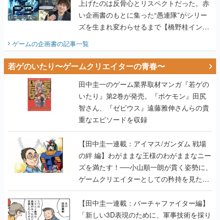
上げたのは反骨心とリスペクトだった。赤
い企画書のもとに集った“愚連隊”がシリー
ズを生まれ変わらせるまで【橋野桂インタ
ビュー】
ゲームの企画書
の記事一覧
若ゲのいたり〜ゲームクリエイターの青春〜
田中圭一のゲーム業界取材マンガ『若ゲの
いたり』第2巻が発売。『ポケモン』田尻
智さん、『ゼビウス』遠藤雅伸さんらの貴
重なエピソードを収録
【田中圭一連載：アイマス/ガンダム 戦場
の絆 編】わがままな王様のわがままなニー
ズを満たす！──小山順一朗が貫く姿勢に、
ゲームクリエイターとしての矜持を見た
【若ゲのいたり最終回】
【田中圭一連載：バーチャファイター編】
「新しい3D表現のために、軍事技術を採り