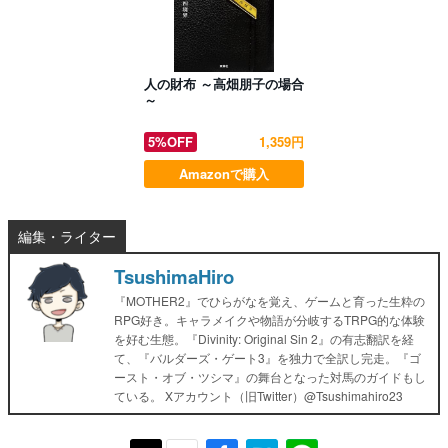
人の財布 ～高畑朋子の場合
～
5%OFF
1,359円
Amazonで購入
編集・ライター
TsushimaHiro
『MOTHER2』でひらがなを覚え、ゲームと育った生粋の
RPG好き。キャラメイクや物語が分岐するTRPG的な体験
を好む生態。『Divinity: Original Sin 2』の有志翻訳を経
て、『バルダーズ・ゲート3』を独力で全訳し完走。『ゴ
ースト・オブ・ツシマ』の舞台となった対馬のガイドもし
ている。 Xアカウント（旧Twitter）@Tsushimahiro23