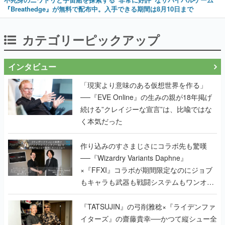
『Breathedge』が無料で配布中。入手できる期間は8月10日まで
カテゴリーピックアップ
インタビュー
「現実より意味のある仮想世界を作る」
──『EVE Online』の生みの親が18年掲げ
続ける”クレイジーな宣言”は、比喩ではな
く本気だった
作り込みのすさまじさにコラボ先も驚嘆
──『Wizardry Variants Daphne』
×『FFXI』コラボが期間限定なのにジョブ
もキャラも武器も戦闘システムもワンオフ
で作り込まれた理由を両ディレクターに聞
く
『TATSUJIN』の弓削雅稔×『ライデンファ
イターズ』の齋藤貴幸──かつて縦シュー全