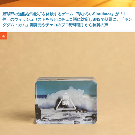
野球部の過酷な“補欠”を体験するゲーム『球ひろいSimulator』が「1
件」のウィッシュリストをもとにチェコ語に対応しSNSで話題に。『キン
グダム・カム』開発元やチェコのプロ野球選手から称賛の声
4