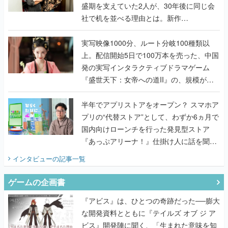
盛期を支えていた2人が、30年後に同じ会
社で机を並べる理由とは。新作
『TATSUJIN EXTREME』で初タッグを組
んだレジェンド2人に訊く開発秘話
実写映像1000分、ルート分岐100種類以
上。配信開始5日で100万本を売った、中国
発の実写インタラクティブドラマゲーム
『盛世天下：女帝への道II』の、規模が違
うこだわりをプロデューサーに聞いた
半年でアプリストアをオープン？ スマホア
プリの“代替ストア”として、わずか6ヵ月で
国内向けローンチを行った発見型ストア
『あっぷアリーナ！』仕掛け人に話を聞い
てみた
インタビュー
の記事一覧
ゲームの企画書
『アビス』は、ひとつの奇跡だった──膨大
な開発資料とともに『テイルズ オブ ジ ア
ビス』開発陣に聞く、「生まれた意味を知