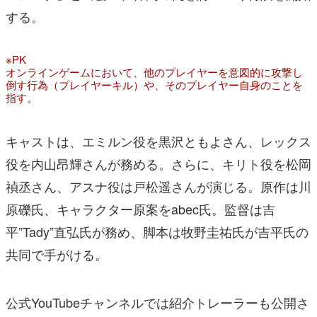
する。
※PK
オンラインゲームにおいて、他のプレイヤーを意図的に攻撃し
倒す行為（プレイヤーキル）や、そのプレイヤー自身のことを
指す。
キャストは、エミルン役を黒沢ともよさん、レックス
役を内山昂輝さんが務める。さらに、キリト役を松岡
禎丞さん、アスナ役は戸松遥さんが演じる。原作は川
原礫氏、キャラクター原案をabec氏。
監督は吉
平”Ta
dy”直弘氏が務
め、脚本は牧野圭
祐氏が吉平氏の
共同で手
がける。
公式YouTubeチャンネルでは紹介トレーラーも公開さ