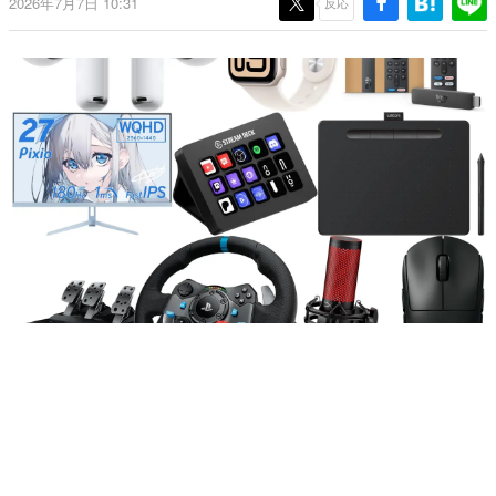
2026年7月7日 10:31
反応
日本のコンテンツ産業やカルチャーに与えた影響を探る企
画です。
日本モバイルゲーム産業史
日本のモバイルゲーム史における主要なトピック・タイト
ルを網羅するほか、開発者へのインタビューや識者による
解説を掲載。約20年の歴史が一望できる決定版！
若ゲのいたり〜ゲームクリエイターの青春〜
『うつヌケ』『ペンと箸』等で知られるマンガ家・田中圭
一先生によるゲーム業界レポートマンガです。
なんでゲームは面白い？
ゲーム開発者・hamatsu氏がゲームの魅力を画面や操作の
具体的な形から解き明かしていく、硬派で骨太な評論連載
です。
ゲームが変えた日本語
「経験値」「裏技」「ラスボス」… ゲームにまつわる言葉
の起源や用法の変遷を、コンピューター文化史研究家・タ
イニーP氏が徹底調査。
カテゴリ
特集記事