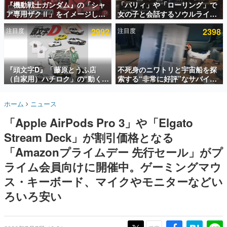
『機動戦士ガンダム』の「シャ
「パリィ」や「ローリング」で
ア専用ザクⅡ」をイメージした
女の子と会話するソウルライク
インタビュー
散水ホースリールが予約開始。
恋愛ゲーム『小早川さんはソウ
注目度
2992
注目度
2398
本体にはシャアのパーソナルマ
ルライク』無料公開。返事に失
連載・特集一覧
ークやジオン公国軍のエンブレ
敗すると「YOU DIED」
ム、型式番号などを配置
殿堂入り記事
SNS拡散数が数千以上！ ページビュー数万以上！ などな
『頭文字D』「藤原とうふ店
不死身のニワトリと宇宙船を探
ど。多くの人々に読まれた、電ファミ渾身の“殿堂入り”記
（自家用）ハチロク」の“動くテ
索する“非常に好評”なサバイバ
事をまとめました。
ィッシュケース”が買えるポップ
ルゲーム『Breathedge』が無
アップショップが開催へ。マン
料で配布中。入手できる期間は8
ゲームの企画書
ホーム
ニュース
ガの舞台である群馬の「イオン
月10日まで
名作ゲームクリエイターの方々に製作時のエピソードをお
聞きし、ヒットする企画（ゲーム）とは何か？を探ってい
モール高崎」にて、8月11日か
「Apple AirPods Pro 3」や「Elgato
きます。
ら8月20日までの期間限定で開
催予定
Stream Deck」が割引価格となる
赫本
この物語を解いてはいけない。『赫本』は、〈試験問題〉
「Amazonプライムデー 先行セール」がプ
の形をした短編ホラー小説集です。
ライム会員向けに開催中。ゲーミングマウ
ス・キーボード、マイクやモニターなどい
新世代に訊く
これからのデジタルゲーム市場を担う若きクリエイター達
ろいろ安い
の姿を追い、彼らのルーツと情熱を探っていきます。
ゲーム世代の作家たち
ゲームに多大な影響を受けた作家さんに取材し、ゲームが