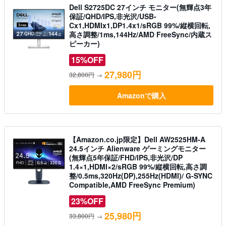
Dell S2725DC 27インチ モニター(無輝点3年
保証/QHD/IPS,非光沢/USB-
Cx1,HDMIx1,DP1.4x1/sRGB 99%/縦横回転,
高さ調整/1ms,144Hz/AMD FreeSync/内蔵ス
ピーカー)
15%OFF
27,980円
32,800円
→
Amazonで購入
【Amazon.co.jp限定】Dell AW2525HM-A
24.5インチ Alienware ゲーミングモニター
(無輝点5年保証/FHD/IPS,非光沢/DP
1.4×1,HDMI×2/sRGB 99%/縦横回転,高さ調
整/0.5ms,320Hz(DP),255Hz(HDMI)/ G-SYNC
Compatible,AMD FreeSync Premium)
23%OFF
25,980円
33,800円
→