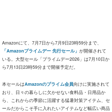
マンガ
女性向け
アプリレビュー
その他
Amazonにて、7月7日から7月9日23時59分まで、
が開催されて
「Amazonプライムデー 先行セール」
電ファミニコゲーマーとは？
いる。大型セール「プライムデー2026」は7月10日か
運営：株式会社マレ
ら7月13日23時59分まで開催予定だ。
本セールは
向けに実施されて
Amazonのプライム会員
おり、日々の暮らしに欠かせない食料品・日用品か
ら、これからの季節に活躍する猛暑対策アイテム、セ
ールだからこそ手に入れたいアイテムなど幅広い商品