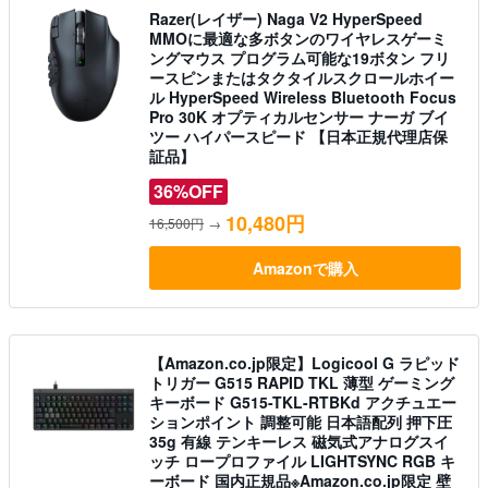
Razer(レイザー) Naga V2 HyperSpeed
MMOに最適な多ボタンのワイヤレスゲーミ
ングマウス プログラム可能な19ボタン フリ
ースピンまたはタクタイルスクロールホイー
ル HyperSpeed Wireless Bluetooth Focus
Pro 30K オプティカルセンサー ナーガ ブイ
ツー ハイパースピード 【日本正規代理店保
証品】
36%OFF
10,480円
16,500円
→
Amazonで購入
【Amazon.co.jp限定】Logicool G ラピッド
トリガー G515 RAPID TKL 薄型 ゲーミング
キーボード G515-TKL-RTBKd アクチュエー
ションポイント 調整可能 日本語配列 押下圧
35g 有線 テンキーレス 磁気式アナログスイ
ッチ ロープロファイル LIGHTSYNC RGB キ
ーボード 国内正規品※Amazon.co.jp限定 壁