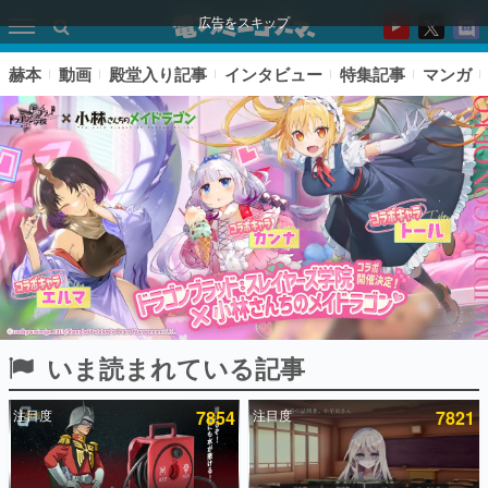
広告をスキップ
赫本
動画
殿堂入り記事
インタビュー
特集記事
マンガ
いま読まれている記事
ピックアップ
注目度
7854
注目度
7821
電ファミのいま読まれている記事ランキング
アプリセール情報