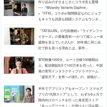
作り込みのすさまじさにコラボ先も驚嘆
──『Wizardry Variants Daphne』
×『FFXI』コラボが期間限定なのにジョブ
もキャラも武器も戦闘システムもワンオフ
で作り込まれた理由を両ディレクターに聞
く
『TATSUJIN』の弓削雅稔×『ライデンファ
イターズ』の齋藤貴幸──かつて縦シュー全
盛期を支えていた2人が、30年後に同じ会
社で机を並べる理由とは。新作
『TATSUJIN EXTREME』で初タッグを組
んだレジェンド2人に訊く開発秘話
実写映像1000分、ルート分岐100種類以
上。配信開始5日で100万本を売った、中国
発の実写インタラクティブドラマゲーム
『盛世天下：女帝への道II』の、規模が違
うこだわりをプロデューサーに聞いた
半年でアプリストアをオープン？ スマホア
プリの“代替ストア”として、わずか6ヵ月で
国内向けローンチを行った発見型ストア
『あっぷアリーナ！』仕掛け人に話を聞い