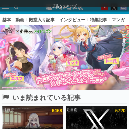
広告をスキップ
赫本
動画
殿堂入り記事
インタビュー
特集記事
マンガ
いま読まれている記事
ピックアップ
注目度
6468
注目度
5720
電ファミのいま読まれている記事ランキング
アプリセール情報