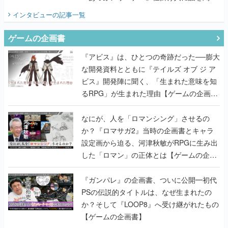
てみた
インタビュー
の記事一覧
ゲームの企画書
『アビス』は、ひとつの奇跡だった──膨大
な開発資料とともに『テイルズ オブ ジ ア
ビス』開発陣に聞く、「生まれた意味を知
るRPG」が生まれた理由【ゲームの企画
書】
なにが、人を「ロマンシング」させるの
か？『ロマサガ2』当時の企画書とキャラ
設定画から迫る、河津秋敏がRPGに生み出
した「ロマン」の正体とは【ゲームの企画
書】
『ガンパレ』の企画書、ついに公開━初代
PSの伝説的タイトルは、なぜ生まれたの
か？そして『LOOP8』へ受け継がれたもの
【ゲームの企画書】