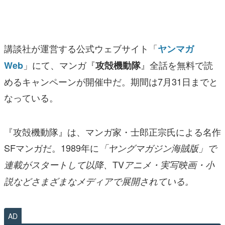
マンガ
女性向け
講談社が運営する公式ウェブサイト「
ヤンマガ
アプリレビュー
」にて、マンガ『
』全話を無料で読
Web
攻殻機動隊
その他
めるキャンペーンが開催中だ。期間は7月31日までと
なっている。
電ファミニコゲーマーとは？
運営：株式会社マレ
『攻殻機動隊』は、マンガ家・士郎正宗氏による名作
SFマンガだ。1989年に
「ヤングマガジン海賊版」で
TV
連載がスタートして以降、
アニメ・実写映画・小
説などさまざまなメディアで展開されている。
AD