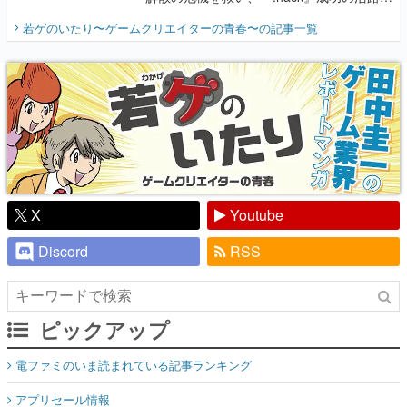
開く。業界の快男児・松山 洋に流れる血は
若ゲのいたり〜ゲームクリエイターの青春〜
の記事一覧
『少年ジャンプ』色だった【若ゲのいた
り】
X
Youtube
Discord
RSS
ピックアップ
電ファミのいま読まれている記事ランキング
アプリセール情報