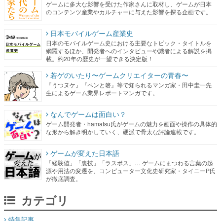
ゲームに多大な影響を受けた作家さんに取材し、ゲームが日本
のコンテンツ産業やカルチャーに与えた影響を探る企画です。
日本モバイルゲーム産業史
日本のモバイルゲーム史における主要なトピック・タイトルを
網羅するほか、開発者へのインタビューや識者による解説を掲
載。約20年の歴史が一望できる決定版！
若ゲのいたり〜ゲームクリエイターの青春〜
『うつヌケ』『ペンと箸』等で知られるマンガ家・田中圭一先
生によるゲーム業界レポートマンガです。
なんでゲームは面白い？
ゲーム開発者・hamatsu氏がゲームの魅力を画面や操作の具体的
な形から解き明かしていく、硬派で骨太な評論連載です。
ゲームが変えた日本語
「経験値」「裏技」「ラスボス」… ゲームにまつわる言葉の起
源や用法の変遷を、コンピューター文化史研究家・タイニーP氏
が徹底調査。
カテゴリ
特集記事