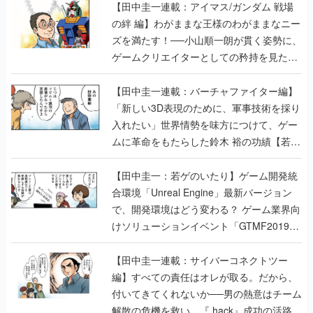
【田中圭一連載：アイマス/ガンダム 戦場
の絆 編】わがままな王様のわがままなニー
ズを満たす！──小山順一朗が貫く姿勢に、
ゲームクリエイターとしての矜持を見た
【若ゲのいたり最終回】
【田中圭一連載：バーチャファイター編】
「新しい3D表現のために、軍事技術を採り
入れたい」世界情勢を味方につけて、ゲー
ムに革命をもたらした鈴木 裕の功績【若ゲ
のいたり】
【田中圭一：若ゲのいたり】ゲーム開発統
合環境「Unreal Engine」最新バージョン
で、開発環境はどう変わる？ ゲーム業界向
けソリューションイベント「GTMF2019」
に行って、より理解を深めよう【PR】
【田中圭一連載：サイバーコネクトツー
編】すべての責任はオレが取る。だから、
付いてきてくれないか──男の熱意はチーム
解散の危機を救い、『.hack』成功の活路を