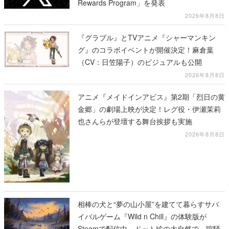
Rewards Program」を発表
2026年8月8日
『グラブル』とTVアニメ『シャーマンキン
グ』のコラボイベントが開催決定！麻倉葉
（CV：日笠陽子）のビジュアルも公開
2026年8月8日
アニメ『メイドインアビス』第2期「烈日の黄
金郷」の劇場上映が決定！レグ役・伊瀬茉莉
也さんらが登壇する舞台挨拶も実施
2026年8月8日
相棒の犬と“夢の山小屋”を建てて暮らすサバ
イバルゲーム『Wild n Chill』の体験版が
Steamで配信中。ドット絵の大自然で、喧騒