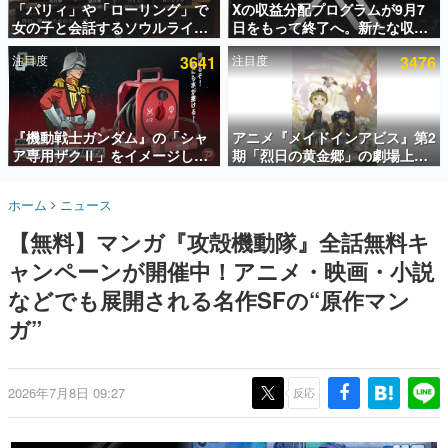
「パリィ」や「ローリング」で
Xの収益分配プログラムが9月7
女の子と会話するソウルライク
日をもって終了へ。新たな収益
インタビュー
恋愛ゲーム『小早川さんはソウ
化制度「Original Content
注目度
3641
注目度
3476
ルライク』無料公開。返事に失
Rewards Program」を発表
連載・特集一覧
敗すると「YOU DIED」
殿堂入り記事
SNS拡散数が数千以上！ ページビュー数万以上！ などな
『機動戦士ガンダム』の「シャ
アニメ『メイドインアビス』第2
ど。多くの人々に読まれた、電ファミ渾身の“殿堂入り”記
ア専用ザクⅡ」をイメージした
期「烈日の黄金郷」の劇場上映
事をまとめました。
散水ホースリールが予約開始。
が決定！レグ役・伊瀬茉莉也さ
本体にはシャアのパーソナルマ
んらが登壇する舞台挨拶も実施
ゲームの企画書
ホーム
ニュース
ークやジオン公国軍のエンブレ
名作ゲームクリエイターの方々に製作時のエピソードをお
聞きし、ヒットする企画（ゲーム）とは何か？を探ってい
ム、型式番号などを配置
【無料】マンガ『攻殻機動隊』全話無料キ
きます。
ャンペーンが開催中！アニメ・映画・小説
赫本
この物語を解いてはいけない。『赫本』は、〈試験問題〉
などでも展開される名作SFの“原作マン
の形をした短編ホラー小説集です。
ガ”
新世代に訊く
これからのデジタルゲーム市場を担う若きクリエイター達
の姿を追い、彼らのルーツと情熱を探っていきます。
2026年7月8日 09:27
反応
ゲーム世代の作家たち
ゲームに多大な影響を受けた作家さんに取材し、ゲームが