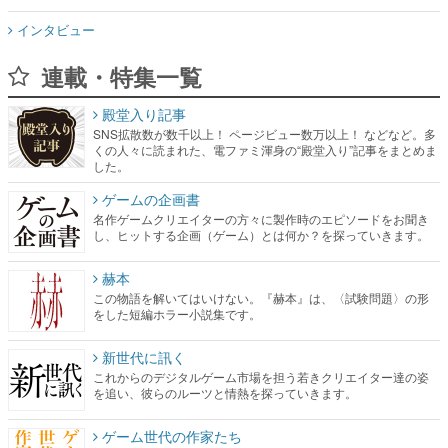
インタビュー
連載・特集一覧
殿堂入り記事
SNS拡散数が数千以上！ ページビュー数万以上！ などなど。多
くの人々に読まれた、電ファミ渾身の“殿堂入り”記事をまとめま
した。
ゲームの企画書
名作ゲームクリエイターの方々に製作時のエピソードをお聞き
し、ヒットする企画（ゲーム）とは何か？を探っていきます。
赫本
この物語を解いてはいけない。『赫本』は、〈試験問題〉の形
をした短編ホラー小説集です。
新世代に訊く
これからのデジタルゲーム市場を担う若きクリエイター達の姿
を追い、彼らのルーツと情熱を探っていきます。
ゲーム世代の作家たち