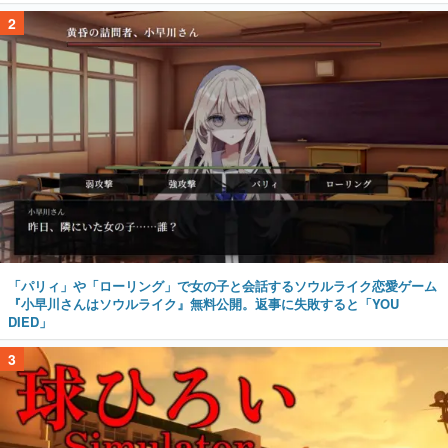
2
「パリィ」や「ローリング」で女の子と会話するソウルライク恋愛ゲーム
『小早川さんはソウルライク』無料公開。返事に失敗すると「YOU
DIED」
3