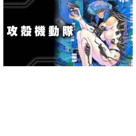
日本のコンテンツ産業やカルチャーに与えた影響を探る企
画です。
日本モバイルゲーム産業史
日本のモバイルゲーム史における主要なトピック・タイト
ルを網羅するほか、開発者へのインタビューや識者による
解説を掲載。約20年の歴史が一望できる決定版！
若ゲのいたり〜ゲームクリエイターの青春〜
『うつヌケ』『ペンと箸』等で知られるマンガ家・田中圭
一先生によるゲーム業界レポートマンガです。
なんでゲームは面白い？
ゲーム開発者・hamatsu氏がゲームの魅力を画面や操作の
具体的な形から解き明かしていく、硬派で骨太な評論連載
です。
ゲームが変えた日本語
「経験値」「裏技」「ラスボス」… ゲームにまつわる言葉
の起源や用法の変遷を、コンピューター文化史研究家・タ
イニーP氏が徹底調査。
カテゴリ
特集記事