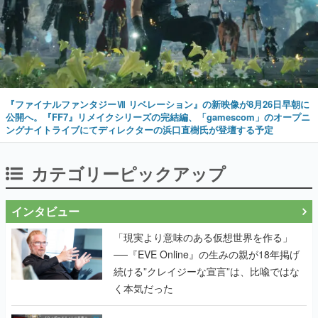
『ファイナルファンタジーⅦ リベレーション』の新映像が8月26日早朝に
公開へ。『FF7』リメイクシリーズの完結編、「gamescom」のオープニ
ングナイトライブにてディレクターの浜口直樹氏が登壇する予定
カテゴリーピックアップ
インタビュー
「現実より意味のある仮想世界を作る」
──『EVE Online』の生みの親が18年掲げ
続ける”クレイジーな宣言”は、比喩ではな
く本気だった