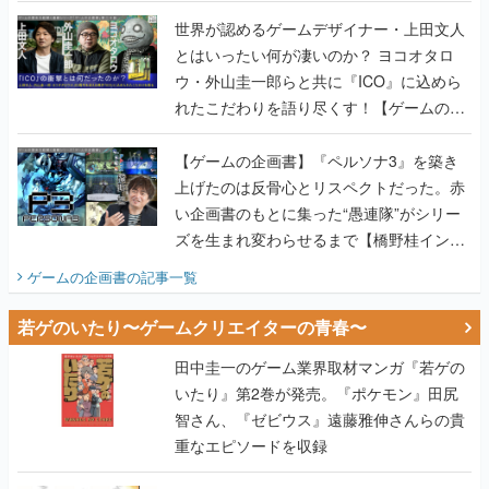
世界が認めるゲームデザイナー・上田文人
とはいったい何が凄いのか？ ヨコオタロ
ウ・外山圭一郎らと共に『ICO』に込めら
れたこだわりを語り尽くす！【ゲームの企
画書】
【ゲームの企画書】『ペルソナ3』を築き
上げたのは反骨心とリスペクトだった。赤
い企画書のもとに集った“愚連隊”がシリー
ズを生まれ変わらせるまで【橋野桂インタ
ビュー】
ゲームの企画書
の記事一覧
若ゲのいたり〜ゲームクリエイターの青春〜
田中圭一のゲーム業界取材マンガ『若ゲの
いたり』第2巻が発売。『ポケモン』田尻
智さん、『ゼビウス』遠藤雅伸さんらの貴
重なエピソードを収録