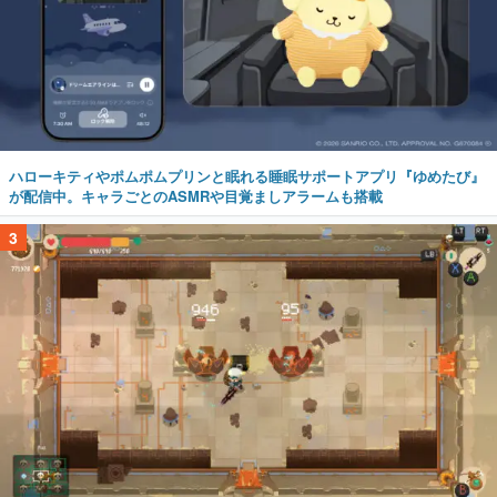
ハローキティやポムポムプリンと眠れる睡眠サポートアプリ『ゆめたび』
が配信中。キャラごとのASMRや目覚ましアラームも搭載
3