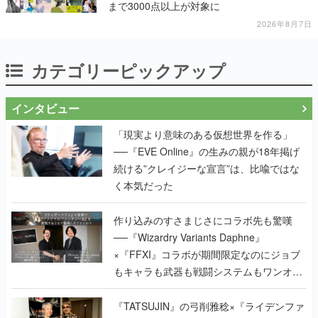
まで3000点以上が対象に
2026年8月7日
カテゴリーピックアップ
インタビュー
「現実より意味のある仮想世界を作る」
──『EVE Online』の生みの親が18年掲げ
続ける”クレイジーな宣言”は、比喩ではな
く本気だった
作り込みのすさまじさにコラボ先も驚嘆
──『Wizardry Variants Daphne』
×『FFXI』コラボが期間限定なのにジョブ
もキャラも武器も戦闘システムもワンオフ
で作り込まれた理由を両ディレクターに聞
く
『TATSUJIN』の弓削雅稔×『ライデンファ