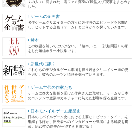
くの人々に読まれた、電ファミ渾身の“殿堂入り”記事をまとめま
した。
ゲームの企画書
名作ゲームクリエイターの方々に製作時のエピソードをお聞き
し、ヒットする企画（ゲーム）とは何か？を探っていきます。
赫本
この物語を解いてはいけない。『赫本』は、〈試験問題〉の形
をした短編ホラー小説集です。
新世代に訊く
これからのデジタルゲーム市場を担う若きクリエイター達の姿
を追い、彼らのルーツと情熱を探っていきます。
ゲーム世代の作家たち
ゲームに多大な影響を受けた作家さんに取材し、ゲームが日本
のコンテンツ産業やカルチャーに与えた影響を探る企画です。
日本モバイルゲーム産業史
日本のモバイルゲーム史における主要なトピック・タイトルを
網羅するほか、開発者へのインタビューや識者による解説を掲
載。約20年の歴史が一望できる決定版！