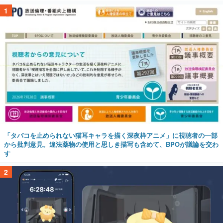
1
「タバコを止められない猫耳キャラを描く深夜枠アニメ」に視聴者の一部
から批判意見。違法薬物の使用と思しき描写も含めて、BPOが議論を交わ
す
2