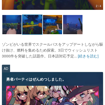
2 / 4
マンガ
女性向け
アプリレビュー
その他
ゾンビがいる世界でスクールバスをアップデートしながら駆
電ファミニコゲーマーとは？
け抜け、燃料を集めるため探索。3日でウィッシュリスト
3000件を突破した話題作。日本語対応予定...
[続きを読む]
運営：株式会社マレ
AD
勇者パーティはぜんめつしました。