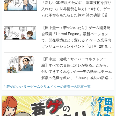
「新しい3D表現のために、軍事技術を採り
入れたい」世界情勢を味方につけて、ゲー
ムに革命をもたらした鈴木 裕の功績【若ゲ
のいたり】
【田中圭一：若ゲのいたり】ゲーム開発統
合環境「Unreal Engine」最新バージョン
で、開発環境はどう変わる？ ゲーム業界向
けソリューションイベント「GTMF2019」
に行って、より理解を深めよう【PR】
【田中圭一連載：サイバーコネクトツー
編】すべての責任はオレが取る。だから、
付いてきてくれないか──男の熱意はチーム
解散の危機を救い、『.hack』成功の活路を
開く。業界の快男児・松山 洋に流れる血は
若ゲのいたり〜ゲームクリエイターの青春〜
の記事一覧
『少年ジャンプ』色だった【若ゲのいた
り】