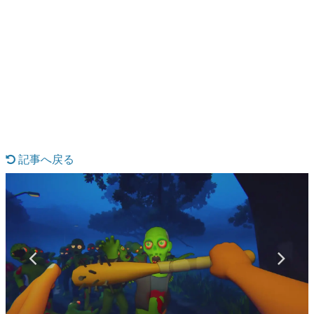
日本のコンテンツ産業やカルチャーに与えた影響を探る企
画です。
日本モバイルゲーム産業史
日本のモバイルゲーム史における主要なトピック・タイト
ルを網羅するほか、開発者へのインタビューや識者による
解説を掲載。約20年の歴史が一望できる決定版！
若ゲのいたり〜ゲームクリエイターの青春〜
『うつヌケ』『ペンと箸』等で知られるマンガ家・田中圭
一先生によるゲーム業界レポートマンガです。
記事へ戻る
なんでゲームは面白い？
ゲーム開発者・hamatsu氏がゲームの魅力を画面や操作の
具体的な形から解き明かしていく、硬派で骨太な評論連載
です。
ゲームが変えた日本語
「経験値」「裏技」「ラスボス」… ゲームにまつわる言葉
の起源や用法の変遷を、コンピューター文化史研究家・タ
イニーP氏が徹底調査。
カテゴリ
特集記事