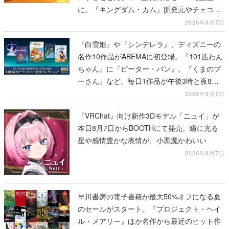
に。『キングダム・カム』開発元やチェコの
プロ野球選手から称賛の声
2026年8月7日
『白雪姫』や『シンデレラ』、ディズニーの
名作10作品がABEMAに初登場。『101匹わん
ちゃん』に『ピーター・パン』、『くまのプ
ーさん』など、毎日1作品が午後3時と夜8時
に2回放送
2026年8月7日
『VRChat』向け新作3Dモデル「ニュイ」が
本日8月7日からBOOTHにて発売。瞳に光る
星や感情豊かな表情が、小悪魔かわいい
2026年8月7日
早川書房の電子書籍が最大50%オフになる夏
のセールがスタート。『プロジェクト・ヘイ
ル・メアリー』ほか名作から最近のヒット作