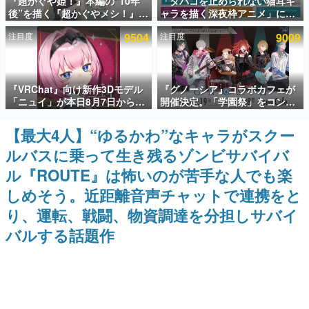
『超かぐや姫！』本編の“10年
「タバコを止められない猫耳キ
後”を描く『超かぐやメシ！』
ャラを描く深夜枠アニメ」に視
インタビュー
Web連載決定。新たなWebマン
聴者の一部から批判意見。違法
注目度
9504
注目度
9009
ガレーベル「ビビビコミック」
薬物の使用と思しき描写も含め
連載・特集一覧
にて特別話が掲載スタート、あ
て、BPOが議論を交わす
のお話には…まだ続きがある！
殿堂入り記事
『VRChat』向け新作3Dモデル
『グノーシア』コラボカフェが
SNS拡散数が数千以上！ ページビュー数万以上！ などな
ど。多くの人々に読まれた、電ファミ渾身の“殿堂入り”記
「ニュイ」が本日8月7日から
開催決定。「学園祭」をコンセ
事をまとめました。
BOOTHにて発売。瞳に光る星
プトに、模擬店やセツやSQ、ラ
や感情豊かな表情が、小悪魔か
キオたちが学祭バンドを楽しむ
【最大4人】“ゆるかわ”なキャラがスクー
ゲームの企画書
わいい
様子を切り取った新グッズが展
名作ゲームクリエイターの方々に製作時のエピソードをお
ルバスに乗って生き残るゾンビサバイバ
開
聞きし、ヒットする企画（ゲーム）とは何か？を探ってい
きます。
ル『ROUTE』は怖いのが苦手な人でも楽
赫本
しめそう。近距離音声チャットで連携をと
この物語を解いてはいけない。『赫本』は、〈試験問題〉
り、運転、戦闘、物資調達を分担しサバイ
の形をした短編ホラー小説集です。
バルする話題作
新世代に訊く
これからのデジタルゲーム市場を担う若きクリエイター達
の姿を追い、彼らのルーツと情熱を探っていきます。
ゲーム世代の作家たち
ゲームに多大な影響を受けた作家さんに取材し、ゲームが