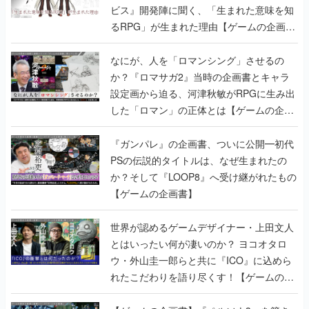
ビス』開発陣に聞く、「生まれた意味を知
るRPG」が生まれた理由【ゲームの企画
書】
なにが、人を「ロマンシング」させるの
か？『ロマサガ2』当時の企画書とキャラ
設定画から迫る、河津秋敏がRPGに生み出
した「ロマン」の正体とは【ゲームの企画
書】
『ガンパレ』の企画書、ついに公開━初代
PSの伝説的タイトルは、なぜ生まれたの
か？そして『LOOP8』へ受け継がれたもの
【ゲームの企画書】
世界が認めるゲームデザイナー・上田文人
とはいったい何が凄いのか？ ヨコオタロ
ウ・外山圭一郎らと共に『ICO』に込めら
れたこだわりを語り尽くす！【ゲームの企
画書】