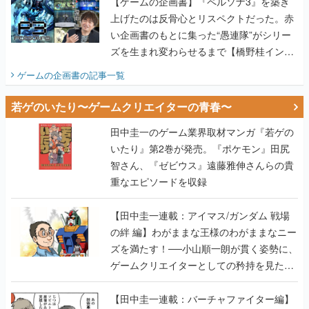
【ゲームの企画書】『ペルソナ3』を築き
上げたのは反骨心とリスペクトだった。赤
い企画書のもとに集った“愚連隊”がシリー
ズを生まれ変わらせるまで【橋野桂インタ
ビュー】
ゲームの企画書
の記事一覧
若ゲのいたり〜ゲームクリエイターの青春〜
田中圭一のゲーム業界取材マンガ『若ゲの
いたり』第2巻が発売。『ポケモン』田尻
智さん、『ゼビウス』遠藤雅伸さんらの貴
重なエピソードを収録
【田中圭一連載：アイマス/ガンダム 戦場
の絆 編】わがままな王様のわがままなニー
ズを満たす！──小山順一朗が貫く姿勢に、
ゲームクリエイターとしての矜持を見た
【若ゲのいたり最終回】
【田中圭一連載：バーチャファイター編】