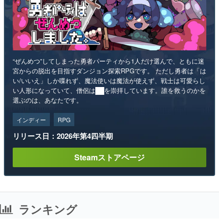
“ぜんめつ”してしまった勇者パーティから1人だけ選んで、ともに迷
宮からの脱出を目指すダンジョン探索RPGです。 ただし勇者は「は
い/いいえ」しか喋れず、魔法使いは魔法が使えず、戦士は可愛らし
い人形になっていて、僧侶は██を崇拝しています。誰を救うのかを
選ぶのは、あなたです。
インディー
RPG
リリース日：2026年第4四半期
Steamストアページ
ランキング