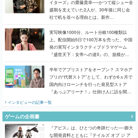
イターズ』の齋藤貴幸──かつて縦シュー全
盛期を支えていた2人が、30年後に同じ会
社で机を並べる理由とは。新作
『TATSUJIN EXTREME』で初タッグを組
んだレジェンド2人に訊く開発秘話
実写映像1000分、ルート分岐100種類以
上。配信開始5日で100万本を売った、中国
発の実写インタラクティブドラマゲーム
『盛世天下：女帝への道II』の、規模が違
うこだわりをプロデューサーに聞いた
半年でアプリストアをオープン？ スマホア
プリの“代替ストア”として、わずか6ヵ月で
国内向けローンチを行った発見型ストア
『あっぷアリーナ！』仕掛け人に話を聞い
てみた
インタビュー
の記事一覧
ゲームの企画書
『アビス』は、ひとつの奇跡だった──膨大
な開発資料とともに『テイルズ オブ ジ ア