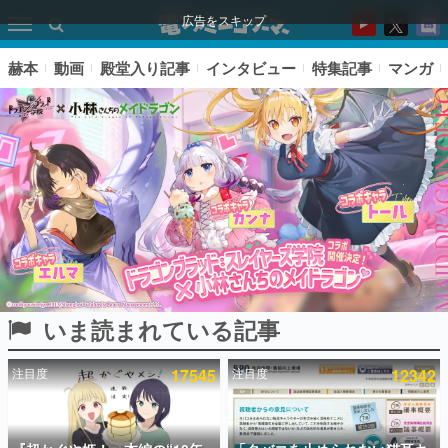
広告をスキップ
赫本
動画
殿堂入り記事
インタビュー
特集記事
マンガ
いま読まれている記事
ピックアップ
注目度
17545
注目度
12342
電ファミのいま読まれている記事ランキング
アプリセール情報