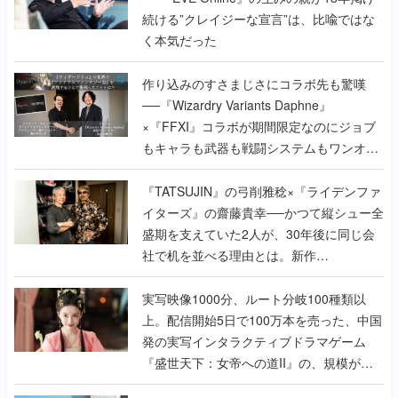
続ける”クレイジーな宣言”は、比喩ではな
く本気だった
作り込みのすさまじさにコラボ先も驚嘆
──『Wizardry Variants Daphne』
×『FFXI』コラボが期間限定なのにジョブ
もキャラも武器も戦闘システムもワンオフ
で作り込まれた理由を両ディレクターに聞
く
『TATSUJIN』の弓削雅稔×『ライデンファ
イターズ』の齋藤貴幸──かつて縦シュー全
盛期を支えていた2人が、30年後に同じ会
社で机を並べる理由とは。新作
『TATSUJIN EXTREME』で初タッグを組
んだレジェンド2人に訊く開発秘話
実写映像1000分、ルート分岐100種類以
上。配信開始5日で100万本を売った、中国
発の実写インタラクティブドラマゲーム
『盛世天下：女帝への道II』の、規模が違
うこだわりをプロデューサーに聞いた