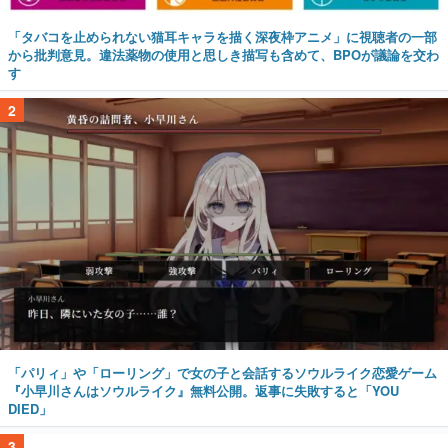
「タバコを止められない猫耳キャラを描く深夜枠アニメ」に視聴者の一部
から批判意見。違法薬物の使用と思しき描写も含めて、BPOが議論を交わ
す
2
「パリィ」や「ローリング」で女の子と会話するソウルライク恋愛ゲーム
『小早川さんはソウルライク』無料公開。返事に失敗すると「YOU
DIED」
3