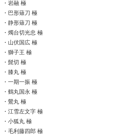
・岩融 極
・巴形薙刀 極
・静形薙刀 極
・燭台切光忠 極
・山伏国広 極
・獅子王 極
・髭切 極
・膝丸 極
・一期一振 極
・鶴丸国永 極
・鶯丸 極
・江雪左文字 極
・小狐丸 極
・毛利藤
四
郎 極