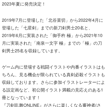
2023年夏に発売決定！
2019年7月に登場した「北谷菜切」
から2022年4月に
登場した「七星剣」
までの新
刀剣
男士20名と、
2019年6月に実装された「御手杵 極」から2021年10
月に実装された「南泉一文字 極」までの「極」の
刀
剣
男士25名を収録しています。
ゲーム内に登場する戦闘イラストや内番イラストはも
ちろん、
見る機会が限られている真剣必殺イラストも
収録しております。
さらに参加イラストレーターによ
る設定画など、
初公開イラスト満載の見応えのある1
冊となっています！
『
刀剣
乱舞
ONLINE』がさらに楽しくなる審神者(さ