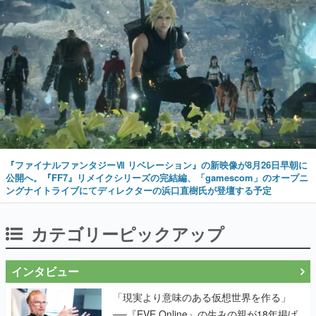
『ファイナルファンタジーⅦ リベレーション』の新映像が8月26日早朝に
公開へ。『FF7』リメイクシリーズの完結編、「gamescom」のオープニ
ングナイトライブにてディレクターの浜口直樹氏が登壇する予定
カテゴリーピックアップ
インタビュー
「現実より意味のある仮想世界を作る」
──『EVE Online』の生みの親が18年掲げ