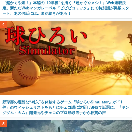
『超かぐや姫！』本編の“10年後”を描く『超かぐやメシ！』Web連載決
定。新たなWebマンガレーベル「ビビビコミック」にて特別話が掲載スタ
ート、あのお話には…まだ続きがある！
4
野球部の過酷な“補欠”を体験するゲーム『球ひろいSimulator』が「1
件」のウィッシュリストをもとにチェコ語に対応しSNSで話題に。『キン
グダム・カム』開発元やチェコのプロ野球選手から称賛の声
5