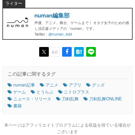
ライター
numan編集部
声優、アニメ、舞台、ゲームまで！ オタク女子のための推
し活応援メディアの「numan」です。
Twitter：
@numan_edd
反応
この記事に関するタグ
numan記事
アニメ
アプリ
グッズ
ゲーム
とうらぶ
ニトロプラス
ニュース・リリース
刀剣乱舞
刀剣乱舞ONLINE
書籍
本ページはアフィリエイトプログラムによる収益を得ている場合が
ございます