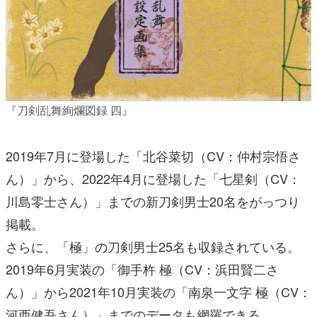
『刀剣乱舞絢爛図録 四』
2019年7月に登場した「北谷菜切（CV：仲村宗悟さ
ん）」から、2022年4月に登場した「七星剣（CV：
川島零士さん）」までの新刀剣男士20名をがっつり
掲載。
さらに、「極」の刀剣男士25名も収録されている。
2019年6月実装の「御手杵 極（CV：浜田賢二さ
ん）」から2021年10月実装の「南泉一文字 極（CV：
河西健吾さん）」までのデータも網羅できる。