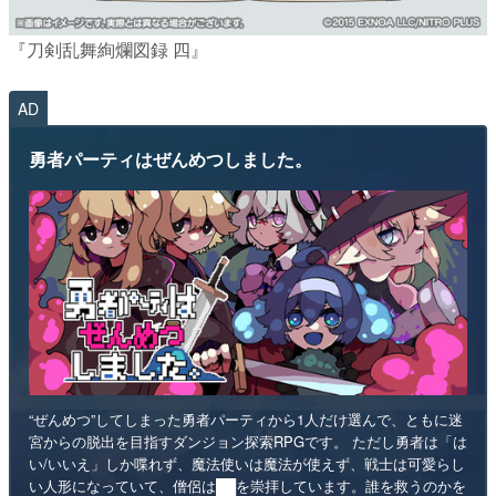
『刀剣乱舞絢爛図録 四』
AD
勇者パーティはぜんめつしました。
“ぜんめつ”してしまった勇者パーティから1人だけ選んで、ともに迷
宮からの脱出を目指すダンジョン探索RPGです。 ただし勇者は「は
い/いいえ」しか喋れず、魔法使いは魔法が使えず、戦士は可愛らし
い人形になっていて、僧侶は██を崇拝しています。誰を救うのかを