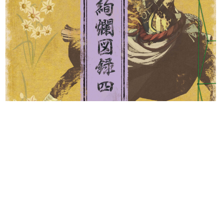
日本のコンテンツ産業やカルチャーに与えた影響を探る企
画です。
日本モバイルゲーム産業史
日本のモバイルゲーム史における主要なトピック・タイト
ルを網羅するほか、開発者へのインタビューや識者による
解説を掲載。約20年の歴史が一望できる決定版！
若ゲのいたり〜ゲームクリエイターの青春〜
『うつヌケ』『ペンと箸』等で知られるマンガ家・田中圭
一先生によるゲーム業界レポートマンガです。
なんでゲームは面白い？
ゲーム開発者・hamatsu氏がゲームの魅力を画面や操作の
具体的な形から解き明かしていく、硬派で骨太な評論連載
です。
ゲームが変えた日本語
「経験値」「裏技」「ラスボス」… ゲームにまつわる言葉
の起源や用法の変遷を、コンピューター文化史研究家・タ
イニーP氏が徹底調査。
カテゴリ
特集記事