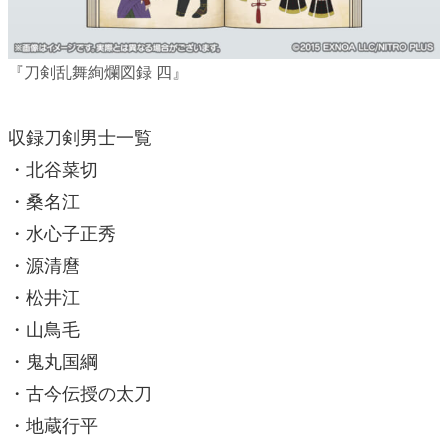
『刀剣乱舞絢爛図録 四』
収録
刀剣
男士一覧
・北谷菜切
・桑名江
・水心子正秀
・源清麿
・松井江
・山鳥毛
・鬼丸国綱
・古今伝授の太刀
・地蔵行平