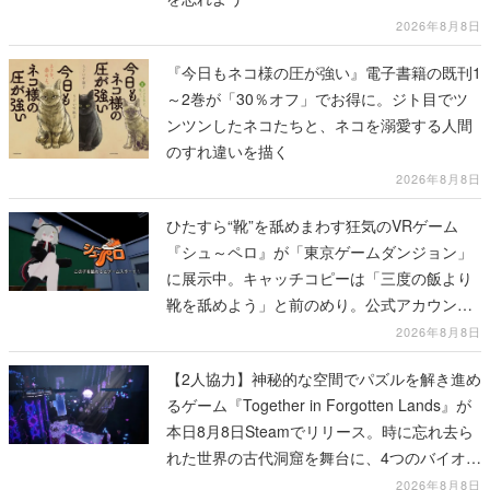
2026年8月8日
『今日もネコ様の圧が強い』電子書籍の既刊1
～2巻が「30％オフ」でお得に。ジト目でツ
ンツンしたネコたちと、ネコを溺愛する人間
のすれ違いを描く
2026年8月8日
ひたすら“靴”を舐めまわす狂気のVRゲーム
『シュ～ペロ』が「東京ゲームダンジョン」
に展示中。キャッチコピーは「三度の飯より
靴を舐めよう」と前のめり。公式アカウント
も開設され、2026年リリースに向けて開発中
2026年8月8日
【2人協力】神秘的な空間でパズルを解き進め
るゲーム『Together in Forgotten Lands』が
本日8月8日Steamでリリース。時に忘れ去ら
れた世界の古代洞窟を舞台に、4つのバイオー
ムを探索しながら脱出を目指す
2026年8月8日