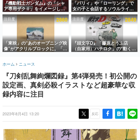
『機動戦士ガンダム』の「シャ
「パリィ」や「ローリング」で
ア専用ザクⅡ」をイメージした
女の子と会話するソウルライク
インタビュー
散水ホースリールが予約開始。
恋愛ゲーム『小早川さんはソウ
注目度
2860
注目度
2849
本体にはシャアのパーソナルマ
ルライク』無料公開。返事に失
連載・特集一覧
ークやジオン公国軍のエンブレ
敗すると「YOU DIED」
ム、型式番号などを配置
殿堂入り記事
SNS拡散数が数千以上！ ページビュー数万以上！ などな
「東映」の“あのオープニング映
『頭文字D』「藤原とうふ店
ど。多くの人々に読まれた、電ファミ渾身の“殿堂入り”記
像”がアクリルブロックに。「東
（自家用）ハチロク」の“動くテ
事をまとめました。
映ヒストリカル グッズコレクシ
ィッシュケース”が買えるポップ
ョン」が8月下旬より発売
アップショップが開催へ。マン
ゲームの企画書
ホーム
ニュース
ガの舞台である群馬の「イオン
名作ゲームクリエイターの方々に製作時のエピソードをお
聞きし、ヒットする企画（ゲーム）とは何か？を探ってい
モール高崎」にて、8月11日か
『刀剣乱舞絢爛図録』第4弾発売！初公開の
きます。
ら8月20日までの期間限定で開
催予定
設定画、真剣必殺イラストなど超豪華な収
赫本
この物語を解いてはいけない。『赫本』は、〈試験問題〉
録内容に注目
の形をした短編ホラー小説集です。
新世代に訊く
2023年8月4日 13:20
反応
これからのデジタルゲーム市場を担う若きクリエイター達
の姿を追い、彼らのルーツと情熱を探っていきます。
ゲーム世代の作家たち
ゲームに多大な影響を受けた作家さんに取材し、ゲームが