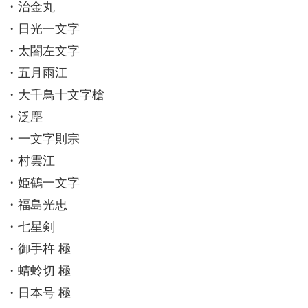
・治金丸
・日光一文字
・太閤左文字
・五月雨江
・大千鳥十文字槍
・泛塵
・一文字則宗
・村雲江
・姫鶴一文字
・福島光忠
・七星剣
・御手杵 極
・蜻蛉切 極
・日本号 極