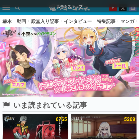
広告をスキップ
赫本
動画
殿堂入り記事
インタビュー
特集記事
マンガ
いま読まれている記事
ピックアップ
注目度
6765
注目度
5269
電ファミのいま読まれている記事ランキング
アプリセール情報