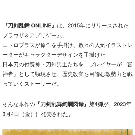
マンガ
女性向け
は、2015年にリリースされた
『刀剣乱舞 ONLINE』
アプリレビュー
ブラウザ＆アプリゲーム。
ニトロプラスが原作を手掛け、数々の人気イラストレ
その他
ーターがキャラクターデザインを手掛けた。
電ファミニコゲーマーとは？
日本刀の付喪神・刀剣男士たちを、プレイヤーが「審
神者」として顕現させ、歴史改変を目論む敵勢力と戦
運営：株式会社マレ
っていくストーリーだ。
そんな本作の
が、2023年
『刀剣乱舞絢爛図録』第4弾
8月4日（金）に発売された。