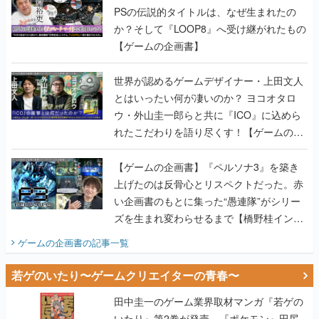
PSの伝説的タイトルは、なぜ生まれたの
か？そして『LOOP8』へ受け継がれたもの
【ゲームの企画書】
世界が認めるゲームデザイナー・上田文人
とはいったい何が凄いのか？ ヨコオタロ
ウ・外山圭一郎らと共に『ICO』に込めら
れたこだわりを語り尽くす！【ゲームの企
画書】
【ゲームの企画書】『ペルソナ3』を築き
上げたのは反骨心とリスペクトだった。赤
い企画書のもとに集った“愚連隊”がシリー
ズを生まれ変わらせるまで【橋野桂インタ
ビュー】
ゲームの企画書
の記事一覧
若ゲのいたり〜ゲームクリエイターの青春〜
田中圭一のゲーム業界取材マンガ『若ゲの
いたり』第2巻が発売。『ポケモン』田尻