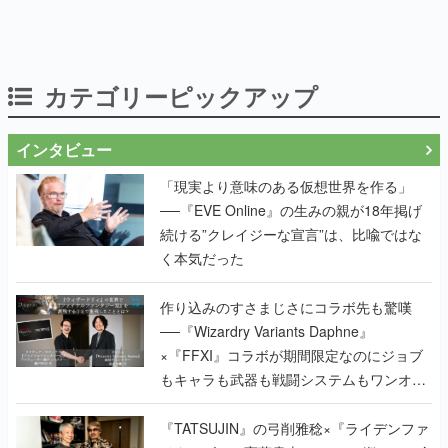
カテゴリーピックアップ
インタビュー
「現実より意味のある仮想世界を作る」
──『EVE Online』の生みの親が18年掲げ
続ける”クレイジーな宣言”は、比喩ではな
く本気だった
作り込みのすさまじさにコラボ先も驚嘆
──『Wizardry Variants Daphne』
×『FFXI』コラボが期間限定なのにジョブ
もキャラも武器も戦闘システムもワンオフ
で作り込まれた理由を両ディレクターに聞
く
『TATSUJIN』の弓削雅稔×『ライデンファ
イターズ』の齋藤貴幸──かつて縦シュー全
盛期を支えていた2人が、30年後に同じ会
社で机を並べる理由とは。新作