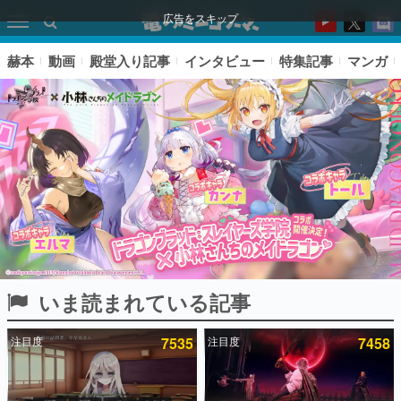
広告をスキップ
赫本
動画
殿堂入り記事
インタビュー
特集記事
マンガ
いま読まれている記事
ピックアップ
注目度
7535
注目度
7458
電ファミのいま読まれている記事ランキング
アプリセール情報