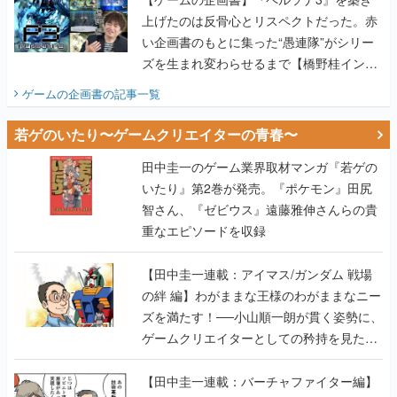
ビュー】
ゲームの企画書
の記事一覧
若ゲのいたり〜ゲームクリエイターの青春〜
田中圭一のゲーム業界取材マンガ『若ゲの
いたり』第2巻が発売。『ポケモン』田尻
智さん、『ゼビウス』遠藤雅伸さんらの貴
重なエピソードを収録
【田中圭一連載：アイマス/ガンダム 戦場
の絆 編】わがままな王様のわがままなニー
ズを満たす！──小山順一朗が貫く姿勢に、
ゲームクリエイターとしての矜持を見た
【若ゲのいたり最終回】
【田中圭一連載：バーチャファイター編】
「新しい3D表現のために、軍事技術を採り
入れたい」世界情勢を味方につけて、ゲー
ムに革命をもたらした鈴木 裕の功績【若ゲ