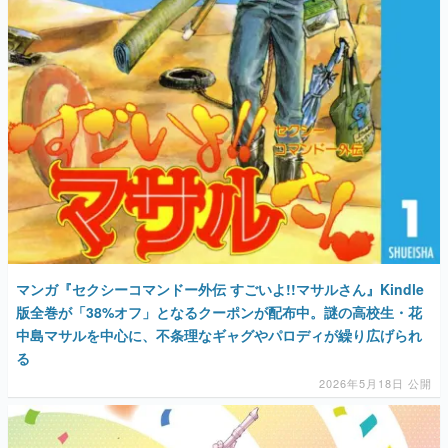
マンガ
女性向け
アプリレビュー
その他
電ファミニコゲーマーとは？
マンガ『セクシーコマンドー外伝 すごいよ!!マサルさん』Kindle
版全巻が「38%オフ」となるクーポンが配布中。謎の高校生・花
運営：株式会社マレ
中島マサルを中心に、不条理なギャグやパロディが繰り広げられ
る
2026年5月18日 公開