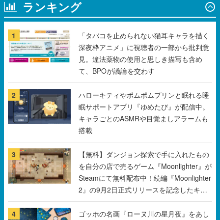
深夜枠アニメ」に視聴者の一部から批判意
見。違法薬物の使用と思しき描写も含め
て、BPOが議論を交わす
2
ハローキティやポムポムプリンと眠れる睡
眠サポートアプリ『ゆめたび』が配信中。
キャラごとのASMRや目覚ましアラームも
搭載
3
【無料】ダンジョン探索で手に入れたもの
を自分の店で売るゲーム『Moonlighter』が
Steamにて無料配布中！続編『Moonlighter
2』の9月2日正式リリースを記念したキャ
ンペーン
4
ゴッホの名画『ローヌ川の星月夜』をあし
らった傘やトートバッグなどが登場。8月7
日21時より2日間限定で予約販売