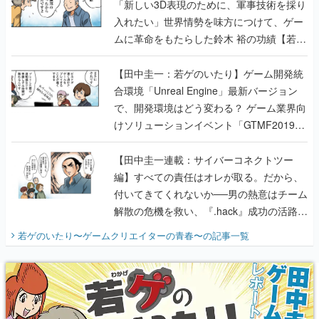
のいたり】
【田中圭一：若ゲのいたり】ゲーム開発統
合環境「Unreal Engine」最新バージョン
で、開発環境はどう変わる？ ゲーム業界向
けソリューションイベント「GTMF2019」
に行って、より理解を深めよう【PR】
【田中圭一連載：サイバーコネクトツー
編】すべての責任はオレが取る。だから、
付いてきてくれないか──男の熱意はチーム
解散の危機を救い、『.hack』成功の活路を
開く。業界の快男児・松山 洋に流れる血は
若ゲのいたり〜ゲームクリエイターの青春〜
の記事一覧
『少年ジャンプ』色だった【若ゲのいた
り】