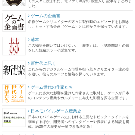
し、ヒットする企画（ゲーム）とは何か？を探っていきます。
赫本
この物語を解いてはいけない。『赫本』は、〈試験問題〉の形
をした短編ホラー小説集です。
新世代に訊く
これからのデジタルゲーム市場を担う若きクリエイター達の姿
を追い、彼らのルーツと情熱を探っていきます。
ゲーム世代の作家たち
ゲームに多大な影響を受けた作家さんに取材し、ゲームが日本
のコンテンツ産業やカルチャーに与えた影響を探る企画です。
日本モバイルゲーム産業史
日本のモバイルゲーム史における主要なトピック・タイトルを
網羅するほか、開発者へのインタビューや識者による解説を掲
載。約20年の歴史が一望できる決定版！
若ゲのいたり〜ゲームクリエイターの青春〜
『うつヌケ』『ペンと箸』等で知られるマンガ家・田中圭一先
生によるゲーム業界レポートマンガです。