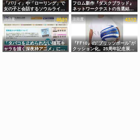
「パリィ」や「ローリング」で
フロム新作『ダスクブラッド』
女の子と会話するソウルライク
ネットワークテストの当選結果
インタビュー
恋愛ゲーム『小早川さんはソウ
が8月7日22時に発表。応募サイ
注目度
4631
注目度
4312
ルライク』無料公開。返事に失
トのマイページから確認可能、
連載・特集一覧
敗すると「YOU DIED」
テスト実施は8月21日～24日
殿堂入り記事
SNS拡散数が数千以上！ ページビュー数万以上！ などな
「タバコを止められない猫耳キ
『FF10』の“ブリッツボール”が
ど。多くの人々に読まれた、電ファミ渾身の“殿堂入り”記
ャラを描く深夜枠アニメ」に視
クッション化。25周年記念展
事をまとめました。
聴者の一部から批判意見。違法
「FINAL FANTASY X
薬物の使用と思しき描写も含め
MUSEUM-幻光の記憶-」のグッ
ゲームの企画書
て、BPOが議論を交わす
ズ情報が一部公開
名作ゲームクリエイターの方々に製作時のエピソードをお
聞きし、ヒットする企画（ゲーム）とは何か？を探ってい
きます。
赫本
この物語を解いてはいけない。『赫本』は、〈試験問題〉
の形をした短編ホラー小説集です。
新世代に訊く
これからのデジタルゲーム市場を担う若きクリエイター達
の姿を追い、彼らのルーツと情熱を探っていきます。
ゲーム世代の作家たち
ゲームに多大な影響を受けた作家さんに取材し、ゲームが