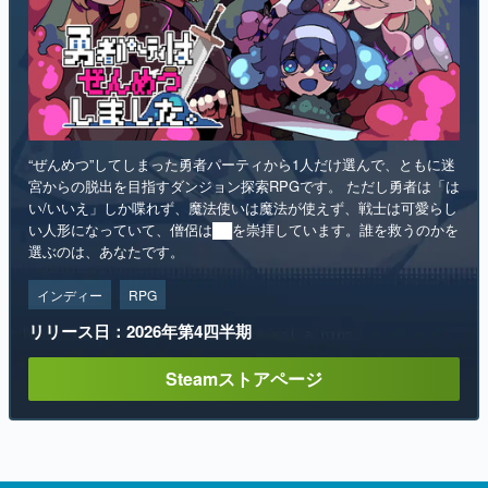
“ぜんめつ”してしまった勇者パーティから1人だけ選んで、ともに迷
宮からの脱出を目指すダンジョン探索RPGです。 ただし勇者は「は
い/いいえ」しか喋れず、魔法使いは魔法が使えず、戦士は可愛らし
い人形になっていて、僧侶は██を崇拝しています。誰を救うのかを
選ぶのは、あなたです。
インディー
RPG
リリース日：2026年第4四半期
Steamストアページ
ランキング
1
「タバコを止められない猫耳キャラを描く