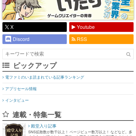
X
Youtube
Discord
RSS
ピックアップ
電ファミのいま読まれている記事ランキング
アプリセール情報
インタビュー
連載・特集一覧
殿堂入り記事
SNS拡散数が数千以上！ ページビュー数万以上！ などなど。多
くの人々に読まれた、電ファミ渾身の“殿堂入り”記事をまとめま
した。
ゲームの企画書
名作ゲームクリエイターの方々に製作時のエピソードをお聞き