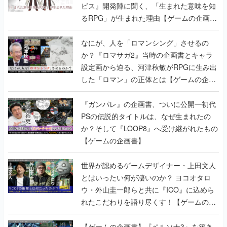
なにが、人を「ロマンシング」させるの
か？『ロマサガ2』当時の企画書とキャラ
設定画から迫る、河津秋敏がRPGに生み出
した「ロマン」の正体とは【ゲームの企画
書】
『ガンパレ』の企画書、ついに公開━初代
PSの伝説的タイトルは、なぜ生まれたの
か？そして『LOOP8』へ受け継がれたもの
【ゲームの企画書】
世界が認めるゲームデザイナー・上田文人
とはいったい何が凄いのか？ ヨコオタロ
ウ・外山圭一郎らと共に『ICO』に込めら
れたこだわりを語り尽くす！【ゲームの企
画書】
【ゲームの企画書】『ペルソナ3』を築き
上げたのは反骨心とリスペクトだった。赤
い企画書のもとに集った“愚連隊”がシリー
ズを生まれ変わらせるまで【橋野桂インタ