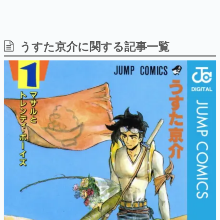
うすた京介に関する記事一覧
日本のコンテンツ産業やカルチャーに与えた影響を探る企
画です。
日本モバイルゲーム産業史
日本のモバイルゲーム史における主要なトピック・タイト
ルを網羅するほか、開発者へのインタビューや識者による
解説を掲載。約20年の歴史が一望できる決定版！
若ゲのいたり〜ゲームクリエイターの青春〜
『うつヌケ』『ペンと箸』等で知られるマンガ家・田中圭
一先生によるゲーム業界レポートマンガです。
なんでゲームは面白い？
ゲーム開発者・hamatsu氏がゲームの魅力を画面や操作の
具体的な形から解き明かしていく、硬派で骨太な評論連載
です。
ゲームが変えた日本語
「経験値」「裏技」「ラスボス」… ゲームにまつわる言葉
の起源や用法の変遷を、コンピューター文化史研究家・タ
イニーP氏が徹底調査。
カテゴリ
特集記事