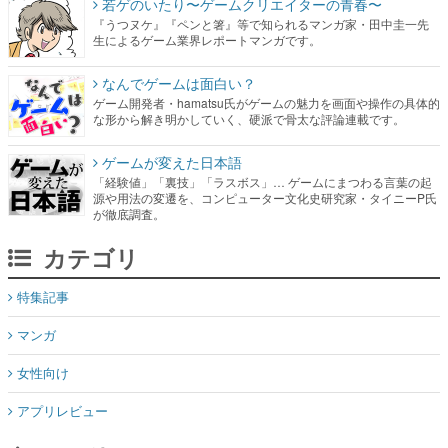
なんでゲームは面白い？
ゲーム開発者・hamatsu氏がゲームの魅力を画面や操作の具体的
な形から解き明かしていく、硬派で骨太な評論連載です。
ゲームが変えた日本語
「経験値」「裏技」「ラスボス」… ゲームにまつわる言葉の起
源や用法の変遷を、コンピューター文化史研究家・タイニーP氏
が徹底調査。
カテゴリ
特集記事
マンガ
女性向け
アプリレビュー
その他
電ファミニコゲーマーとは？