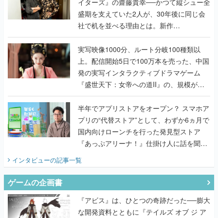
『TATSUJIN EXTREME』で初タッグを組
んだレジェンド2人に訊く開発秘話
実写映像1000分、ルート分岐100種類以
上。配信開始5日で100万本を売った、中国
発の実写インタラクティブドラマゲーム
『盛世天下：女帝への道II』の、規模が違
うこだわりをプロデューサーに聞いた
半年でアプリストアをオープン？ スマホア
プリの“代替ストア”として、わずか6ヵ月で
国内向けローンチを行った発見型ストア
『あっぷアリーナ！』仕掛け人に話を聞い
てみた
インタビュー
の記事一覧
ゲームの企画書
『アビス』は、ひとつの奇跡だった──膨大
な開発資料とともに『テイルズ オブ ジ ア
ビス』開発陣に聞く、「生まれた意味を知
るRPG」が生まれた理由【ゲームの企画
書】